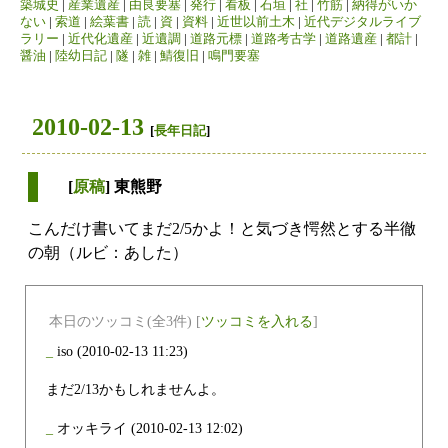
築城史
|
産業遺産
|
由良要塞
|
発行
|
看板
|
石垣
|
社
|
竹筋
|
納得がいか
ない
|
索道
|
絵葉書
|
読
|
資
|
資料
|
近世以前土木
|
近代デジタルライブ
ラリー
|
近代化遺産
|
近遺調
|
道路元標
|
道路考古学
|
道路遺産
|
都計
|
醤油
|
陸幼日記
|
隧
|
雑
|
鯖復旧
|
鳴門要塞
2010-02-13
[
長年日記
]
[
原稿
] 東熊野
こんだけ書いてまだ2/5かよ！と気づき愕然とする半徹
の朝（ルビ：あした）
本日のツッコミ(全3件) [
ツッコミを入れる
]
_
iso
(2010-02-13 11:23)
まだ2/13かもしれませんよ。
_
オッキライ
(2010-02-13 12:02)