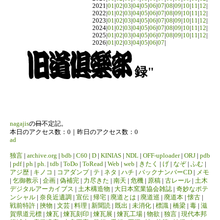
2021|
01
|
02
|
03
|
04
|
05
|
06
|
07
|
08
|
09
|
10
|
11
|
12
|
2022|
01
|
02
|
03
|
04
|
05
|
06
|
07
|
08
|
09
|
10
|
11
|
12
|
2023|
01
|
02
|
03
|
04
|
05
|
06
|
07
|
08
|
09
|
10
|
11
|
12
|
2024|
01
|
02
|
03
|
04
|
05
|
06
|
07
|
08
|
09
|
10
|
11
|
12
|
2025|
01
|
02
|
03
|
04
|
05
|
06
|
07
|
08
|
09
|
10
|
11
|
12
|
2026|
01
|
02
|
03
|
04
|
05
|
06
|
07
|
録"
nagajis
の
日
不定記。
本日のアクセス数：0｜昨日のアクセス数：0
ad
独言
|
archive.org
|
bdb
|
C60
|
D
|
KINIAS
|
NDL
|
OFF-uploader
|
ORJ
|
pdb
|
pdf
|
ph
|
ph.
|
tdb
|
ToDo
|
ToRead
|
Web
|
web
|
きたく
|
げ
|
なぞ
|
ふむ
|
アジ歴
|
キノコ
|
コアダンプ
|
テ
|
ネタ
|
ハチ
|
バックナンバーCD
|
メモ
|
乞御教示
|
企画
|
偽補完
|
力尽きた
|
南天
|
危機
|
原稿
|
古レール
|
土木
デジタルアーカイブス
|
土木構造物
|
大日本窯業協会雑誌
|
奇妙なポテ
ンシャル
|
奈良近遺調
|
宣伝
|
帰宅
|
廃道とは
|
廃道巡
|
廃道本
|
懐古
|
戦前特許
|
挾物
|
文芸
|
料理
|
新聞読
|
既出
|
未消化
|
標識
|
橋梁
|
毒
|
滋
賀県道元標
|
煉瓦
|
煉瓦刻印
|
煉瓦展
|
煉瓦工場
|
物欲
|
独言
|
現代本邦