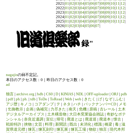
2021|
01
|
02
|
03
|
04
|
05
|
06
|
07
|
08
|
09
|
10
|
11
|
12
|
2022|
01
|
02
|
03
|
04
|
05
|
06
|
07
|
08
|
09
|
10
|
11
|
12
|
2023|
01
|
02
|
03
|
04
|
05
|
06
|
07
|
08
|
09
|
10
|
11
|
12
|
2024|
01
|
02
|
03
|
04
|
05
|
06
|
07
|
08
|
09
|
10
|
11
|
12
|
2025|
01
|
02
|
03
|
04
|
05
|
06
|
07
|
08
|
09
|
10
|
11
|
12
|
2026|
01
|
02
|
03
|
04
|
05
|
06
|
07
|
録"
nagajis
の
日
不定記。
本日のアクセス数：0｜昨日のアクセス数：0
ad
独言
|
archive.org
|
bdb
|
C60
|
D
|
KINIAS
|
NDL
|
OFF-uploader
|
ORJ
|
pdb
|
pdf
|
ph
|
ph.
|
tdb
|
ToDo
|
ToRead
|
Web
|
web
|
きたく
|
げ
|
なぞ
|
ふむ
|
アジ歴
|
キノコ
|
コアダンプ
|
テ
|
ネタ
|
ハチ
|
バックナンバーCD
|
メモ
|
乞御教示
|
企画
|
偽補完
|
力尽きた
|
南天
|
危機
|
原稿
|
古レール
|
土木
デジタルアーカイブス
|
土木構造物
|
大日本窯業協会雑誌
|
奇妙なポテ
ンシャル
|
奈良近遺調
|
宣伝
|
帰宅
|
廃道とは
|
廃道巡
|
廃道本
|
懐古
|
戦前特許
|
挾物
|
文芸
|
料理
|
新聞読
|
既出
|
未消化
|
標識
|
橋梁
|
毒
|
滋
賀県道元標
|
煉瓦
|
煉瓦刻印
|
煉瓦展
|
煉瓦工場
|
物欲
|
独言
|
現代本邦