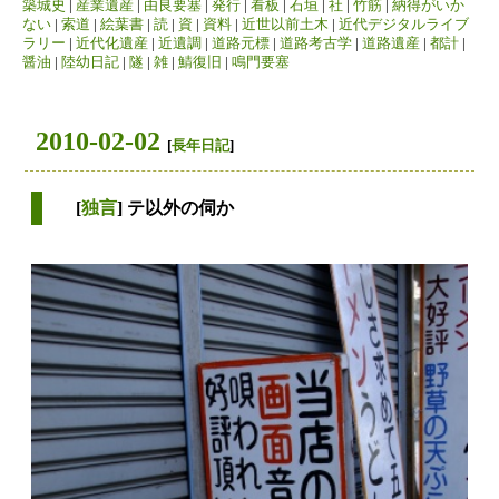
築城史
|
産業遺産
|
由良要塞
|
発行
|
看板
|
石垣
|
社
|
竹筋
|
納得がいか
ない
|
索道
|
絵葉書
|
読
|
資
|
資料
|
近世以前土木
|
近代デジタルライブ
ラリー
|
近代化遺産
|
近遺調
|
道路元標
|
道路考古学
|
道路遺産
|
都計
|
醤油
|
陸幼日記
|
隧
|
雑
|
鯖復旧
|
鳴門要塞
2010-02-02
[
長年日記
]
[
独言
] テ以外の伺か