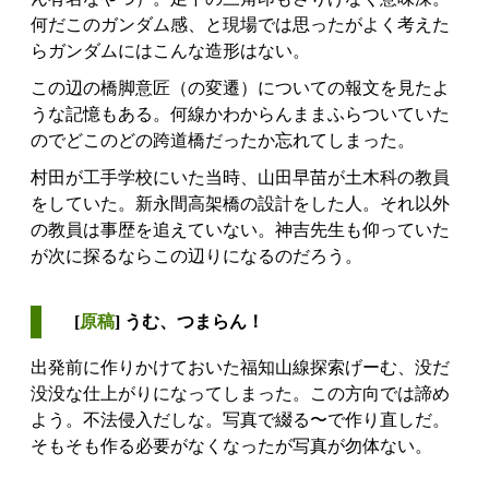
何だこのガンダム感、と現場では思ったがよく考えた
らガンダムにはこんな造形はない。
この辺の橋脚意匠（の変遷）についての報文を見たよ
うな記憶もある。何線かわからんままふらついていた
のでどこのどの跨道橋だったか忘れてしまった。
村田が工手学校にいた当時、山田早苗が土木科の教員
をしていた。新永間高架橋の設計をした人。それ以外
の教員は事歴を追えていない。神吉先生も仰っていた
が次に探るならこの辺りになるのだろう。
[
原稿
] うむ、つまらん！
出発前に作りかけておいた福知山線探索げーむ、没だ
没没な仕上がりになってしまった。この方向では諦め
よう。不法侵入だしな。写真で綴る〜で作り直しだ。
そもそも作る必要がなくなったが写真が勿体ない。