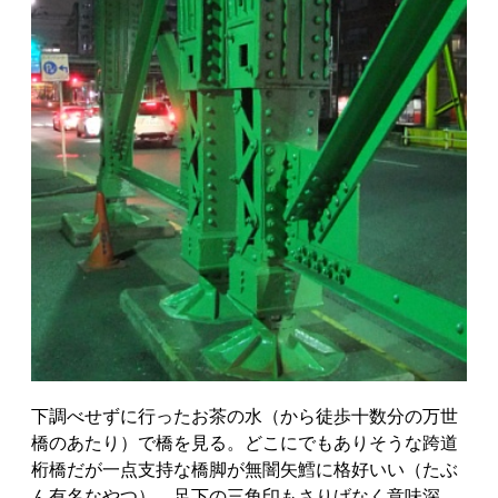
下調べせずに行ったお茶の水（から徒歩十数分の万世
橋のあたり）で橋を見る。どこにでもありそうな跨道
桁橋だが一点支持な橋脚が無闇矢鱈に格好いい（たぶ
ん有名なやつ）。足下の三角印もさりげなく意味深。