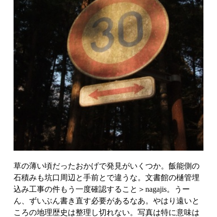
草の薄い頃だったおかげで発見がいくつか。飯能側の
石積みも坑口周辺と手前とで違うな。文書館の樋管埋
込み工事の件もう一度確認すること＞nagajis。うー
ん、ずいぶん書き直す必要があるなあ。やはり遠いと
ころの地理歴史は整理し切れない。写真は特に意味は