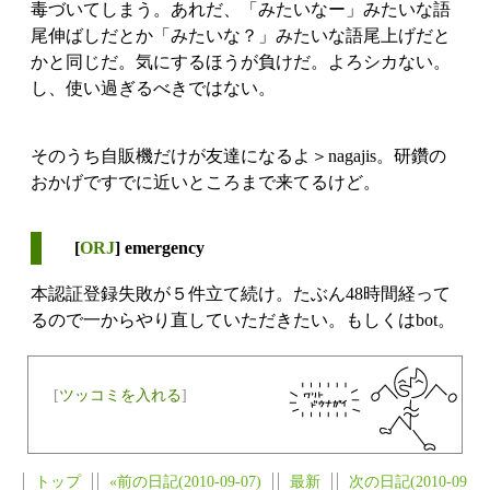
毒づいてしまう。あれだ、「みたいなー」みたいな語
尾伸ばしだとか「みたいな？」みたいな語尾上げだと
かと同じだ。気にするほうが負けだ。よろシカない。
し、使い過ぎるべきではない。
そのうち自販機だけが友達になるよ＞nagajis。研鑽の
おかげですでに近いところまで来てるけど。
[
ORJ
] emergency
本認証登録失敗が５件立て続け。たぶん48時間経って
るので一からやり直していただきたい。もしくはbot。
[
ツッコミを入れる
]
トップ
«前の日記(2010-09-07)
最新
次の日記(2010-09