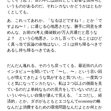
してそう思う。世の中には語呂として必要な慣用句と
いうものがあるのだ。それシカないかどうかはともか
くとしても。
あ、これってあれか。「なるほどですね！」とか「で
すよね〜！」に通じる心地悪さだな。勝手に同意を求
めんな、お前の(考え|価値観)が万人共通だと思うな
よ？ という心地悪さ。シカし言っていることはひど
く真っ当で反論の余地はない。ゴミは持ち帰るべきで
あるし持ち帰るべきである。
だんだん逸れる。そのうち戻ってくる。最近街の人の
インタビューを聞いていて「〜し、〜」という言い回
しが増えてきたような気がすると気づいた。一度気づ
くと気になってシカたない。私は２つ以上の側面を見
ているのだよ単純なものの見方をしていないのだよと
いういやらしい自慢が滲んで見える。「エコだし、経
済的」とか。ダボがもともとエコなんてeconomyの略
なんだよ消費するための環境問題なんだよとか何とか