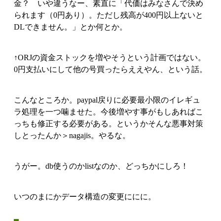
金？ いや違うなー、素直に「代価はみなさんで決め
られます（0円あり）。ただし残高が400円以上ないと
DLできません。」とか何とか。
↑ORJの資金ストックを増やそうという計画ではない。
0円支払いにして他の号買ったらええやん、という話。
こんなところか。paypal戻りに必要最小限のイレギュ
ラ処理を一つ噛ませた。今後増やす事がもしあればこ
っちも修正する必要がある。というかそんな悪事対策
しとったんか＞nagajis。やるな。
うがー。db使うのかlistなのか、どっちかにしろ！
いつのまにかデータ構造の変更ににに。