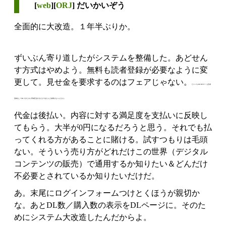
[
web
][
ORJ
] だいかいぞう
全面的に大改造。１年半ぶりか。
ずいぶん寄り道したがシステムを整備した。あどせん
す方式はやめよう。無料も読者登録が必要なように変
更して。見せ金を要求するのはフェアじゃない。
だいいちORJ BEST！も読者
登録なしでDLできたのに帯域圧迫するだけでほとんど効果がないんだから
代金は後払い。内容に対する満足度を支払いに反映し
てもらう。大半が0円になるだろうと思う。それでも払
ってくれる方があることに賭ける。試すつもりは毛頭
ない。そういう売り方がどれだけこの世界（デジタル
コンテンツの販売）で通用するか知りたい＆どんだけ
不必要とされているか知りたいだけだ。
あ。末尾にログインフォームつけとくほうが親切か
な。あとDL数／購入数の表示をDLページに。そのた
めにシステム大改造したんだからよ。