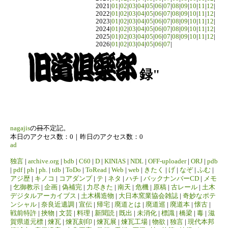
2021|
01
|
02
|
03
|
04
|
05
|
06
|
07
|
08
|
09
|
10
|
11
|
12
|
2022|
01
|
02
|
03
|
04
|
05
|
06
|
07
|
08
|
09
|
10
|
11
|
12
|
2023|
01
|
02
|
03
|
04
|
05
|
06
|
07
|
08
|
09
|
10
|
11
|
12
|
2024|
01
|
02
|
03
|
04
|
05
|
06
|
07
|
08
|
09
|
10
|
11
|
12
|
2025|
01
|
02
|
03
|
04
|
05
|
06
|
07
|
08
|
09
|
10
|
11
|
12
|
2026|
01
|
02
|
03
|
04
|
05
|
06
|
07
|
録"
nagajis
の
日
不定記。
本日のアクセス数：0｜昨日のアクセス数：0
ad
独言
|
archive.org
|
bdb
|
C60
|
D
|
KINIAS
|
NDL
|
OFF-uploader
|
ORJ
|
pdb
|
pdf
|
ph
|
ph.
|
tdb
|
ToDo
|
ToRead
|
Web
|
web
|
きたく
|
げ
|
なぞ
|
ふむ
|
アジ歴
|
キノコ
|
コアダンプ
|
テ
|
ネタ
|
ハチ
|
バックナンバーCD
|
メモ
|
乞御教示
|
企画
|
偽補完
|
力尽きた
|
南天
|
危機
|
原稿
|
古レール
|
土木
デジタルアーカイブス
|
土木構造物
|
大日本窯業協会雑誌
|
奇妙なポテ
ンシャル
|
奈良近遺調
|
宣伝
|
帰宅
|
廃道とは
|
廃道巡
|
廃道本
|
懐古
|
戦前特許
|
挾物
|
文芸
|
料理
|
新聞読
|
既出
|
未消化
|
標識
|
橋梁
|
毒
|
滋
賀県道元標
|
煉瓦
|
煉瓦刻印
|
煉瓦展
|
煉瓦工場
|
物欲
|
独言
|
現代本邦