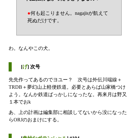
●
何も起こりません。nagajisが飢えて
死ぬだけです。
わ。なんやこの犬。
[
げ
] 次号
先先作ってあるのでヨユー？ 次号は外伝川端線＋
TRDB＋夢幻山上軽便鉄道。必要とあらば山家橋つけ
よう。なんか鉄道ばっかしになったな。再来月は野又
１本でおk
あ、上の計画は編集部に相談してないから没になった
らORJのおまけにする。