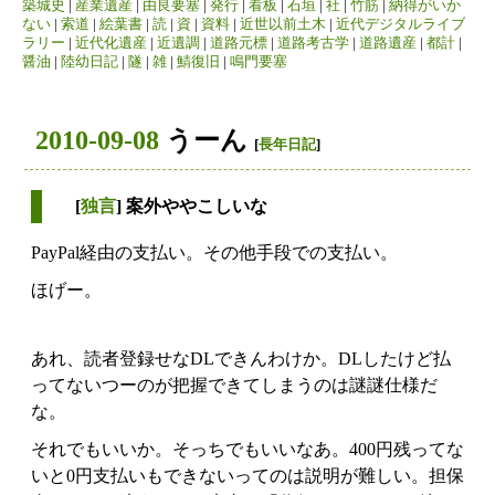
築城史
|
産業遺産
|
由良要塞
|
発行
|
看板
|
石垣
|
社
|
竹筋
|
納得がいか
ない
|
索道
|
絵葉書
|
読
|
資
|
資料
|
近世以前土木
|
近代デジタルライブ
ラリー
|
近代化遺産
|
近遺調
|
道路元標
|
道路考古学
|
道路遺産
|
都計
|
醤油
|
陸幼日記
|
隧
|
雑
|
鯖復旧
|
鳴門要塞
2010-09-08
うーん
[
長年日記
]
[
独言
] 案外ややこしいな
PayPal経由の支払い。その他手段での支払い。
ほげー。
あれ、読者登録せなDLできんわけか。DLしたけど払
ってないつーのが把握できてしまうのは謎謎仕様だ
な。
それでもいいか。そっちでもいいなあ。400円残ってな
いと0円支払いもできないってのは説明が難しい。担保