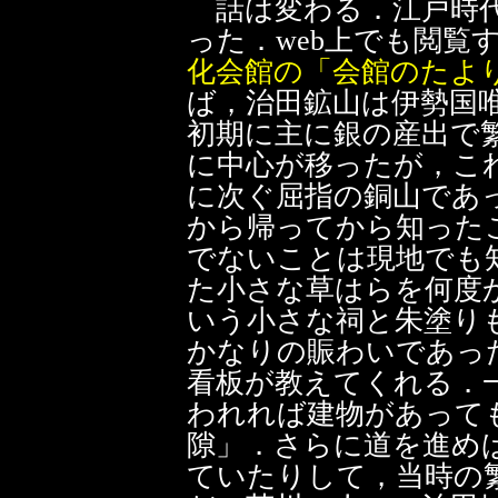
話は変わる．江戸時代
った．web上でも閲覧
化会館の「会館のたより
ば，治田鉱山は伊勢国
初期に主に銀の産出で
に中心が移ったが，こ
に次ぐ屈指の銅山であ
から帰ってから知った
でないことは現地でも
た小さな草はらを何度
いう小さな祠と朱塗り
かなりの賑わいであっ
看板が教えてくれる．
われれば建物があって
隙」．さらに道を進め
ていたりして，当時の