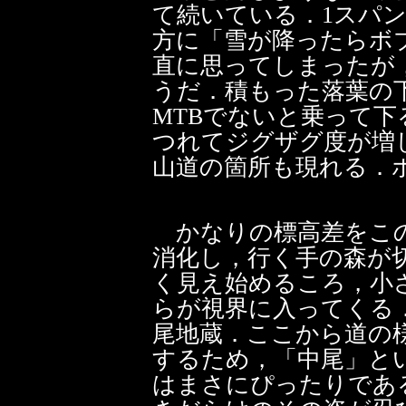
て続いている．1スパ
方に「雪が降ったらボ
直に思ってしまったが
うだ．積もった落葉の
MTBでないと乗って
つれてジグザグ度が増
山道の箇所も現れる．
かなりの標高差をこ
消化し，行く手の森が
く見え始めるころ，小
らが視界に入ってくる
尾地蔵．ここから道の
するため，「中尾」と
はまさにぴったりであ