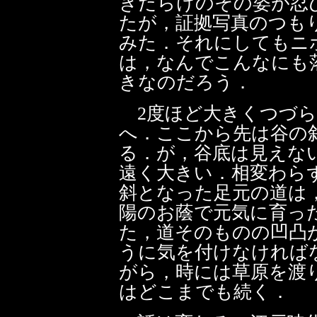
きだらけのその姿が忍
たが，証拠写真のつも
みた．それにしてもニ
は，なんでこんなにも
きなのだろう．
2度ほど大きくつづら
へ．ここから先は谷の
る．が，谷底は見えな
遠く大きい．相変わら
斜となった足元の道は
陽のお蔭で元気に育っ
た，道そのものの凹凸
うに気を付けなければ
がら，時には草原を渡
はどこまでも続く．