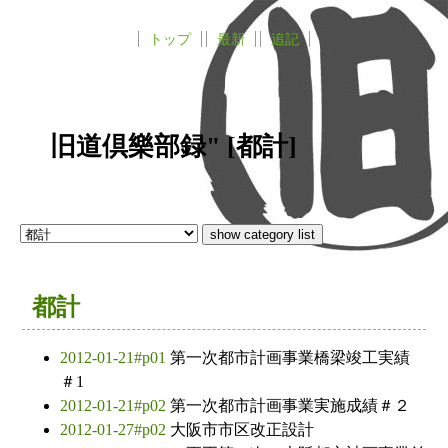
トップ
最新
追記
旧道倶樂部録" [都計]
都計
2012-01-21#p01
第一次都市計画事業橋梁竣工実績
＃1
2012-01-21#p02
第一次都市計画事業実施成績＃２
2012-01-27#p02
大阪市市区改正設計