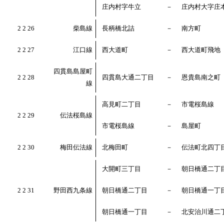
庄内村字牛立
－
庄内村大字庄
2 2 26
柴島線
長柄橋北詰
－
南方町
2 2 27
江口線
西大道町
－
西大道町飛地
四貫島島屋町
2 2 28
四貫島大通二丁目
－
恩貴島南之町
線
高見町二丁目
－
市電桜島線
2 2 29
伝法桜島線
市電桜島線
－
島屋町
2 2 30
梅田伝法線
北梅田町
－
伝法町北四丁
大開町三丁目
－
朝日橋通二丁
2 2 31
野田西九条線
朝日橋通二丁目
－
朝日橋通一丁
朝日橋通一丁目
－
北安治川通二