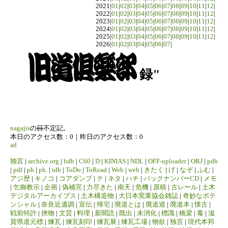
2021|
01
|
02
|
03
|
04
|
05
|
06
|
07
|
08
|
09
|
10
|
11
|
12
|
2022|
01
|
02
|
03
|
04
|
05
|
06
|
07
|
08
|
09
|
10
|
11
|
12
|
2023|
01
|
02
|
03
|
04
|
05
|
06
|
07
|
08
|
09
|
10
|
11
|
12
|
2024|
01
|
02
|
03
|
04
|
05
|
06
|
07
|
08
|
09
|
10
|
11
|
12
|
2025|
01
|
02
|
03
|
04
|
05
|
06
|
07
|
08
|
09
|
10
|
11
|
12
|
2026|
01
|
02
|
03
|
04
|
05
|
06
|
07
|
録"
nagajis
の
日
不定記。
本日のアクセス数：0｜昨日のアクセス数：0
ad
独言
|
archive.org
|
bdb
|
C60
|
D
|
KINIAS
|
NDL
|
OFF-uploader
|
ORJ
|
pdb
|
pdf
|
ph
|
ph.
|
tdb
|
ToDo
|
ToRead
|
Web
|
web
|
きたく
|
げ
|
なぞ
|
ふむ
|
アジ歴
|
キノコ
|
コアダンプ
|
テ
|
ネタ
|
ハチ
|
バックナンバーCD
|
メモ
|
乞御教示
|
企画
|
偽補完
|
力尽きた
|
南天
|
危機
|
原稿
|
古レール
|
土木
デジタルアーカイブス
|
土木構造物
|
大日本窯業協会雑誌
|
奇妙なポテ
ンシャル
|
奈良近遺調
|
宣伝
|
帰宅
|
廃道とは
|
廃道巡
|
廃道本
|
懐古
|
戦前特許
|
挾物
|
文芸
|
料理
|
新聞読
|
既出
|
未消化
|
標識
|
橋梁
|
毒
|
滋
賀県道元標
|
煉瓦
|
煉瓦刻印
|
煉瓦展
|
煉瓦工場
|
物欲
|
独言
|
現代本邦