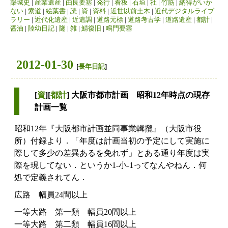
築城史
|
産業遺産
|
由良要塞
|
発行
|
看板
|
石垣
|
社
|
竹筋
|
納得がいか
ない
|
索道
|
絵葉書
|
読
|
資
|
資料
|
近世以前土木
|
近代デジタルライブ
ラリー
|
近代化遺産
|
近遺調
|
道路元標
|
道路考古学
|
道路遺産
|
都計
|
醤油
|
陸幼日記
|
隧
|
雑
|
鯖復旧
|
鳴門要塞
2012-01-30
[
長年日記
]
[
資
][
都計
] 大阪市都市計画 昭和12年時点の現存
計画一覧
昭和12年『大阪都市計画並同事業輯攬』（大阪市役
所）付録より．「年度は計画当初の予定にして実施に
際して多少の差異あるを免れず」とある通り年度は実
際を現してない．というか1-小-1ってなんやねん．何
処で定義されてん．
広路 幅員24間以上
一等大路 第一類 幅員20間以上
一等大路 第二類 幅員16間以上