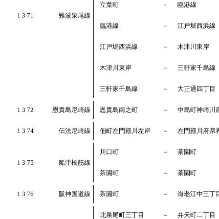
立葉町
－
臨港線
1 3 71
難波泉尾線
臨港線
－
江戸堀西浜線
江戸堀西浜線
－
木津川東岸
木津川東岸
－
三軒家千島線
三軒家千島線
－
大正通四丁目
1 3 72
恩貴島尼崎線
恩貴島南之町
－
中島町神崎川
1 3 74
伝法尼崎線
佃町左門殿川左岸
－
左門殿川府県
川口町
－
茶園町
1 3 75
船津橋筋線
茶園町
－
茶園町
1 3 76
阪神国道線
茶園町
－
海老江中三丁
北泉尾町三丁目
－
弁天町二丁目