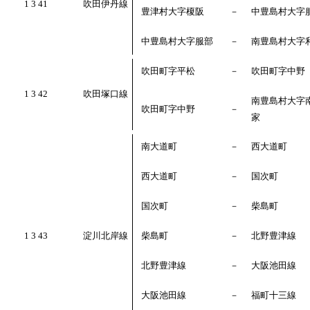
1 3 41
吹田伊丹線
豊津村大字榎阪
－
中豊島村大字
中豊島村大字服部
－
南豊島村大字
吹田町字平松
－
吹田町字中野
1 3 42
吹田塚口線
南豊島村大字
吹田町字中野
－
家
南大道町
－
西大道町
西大道町
－
国次町
国次町
－
柴島町
1 3 43
淀川北岸線
柴島町
－
北野豊津線
北野豊津線
－
大阪池田線
大阪池田線
－
福町十三線