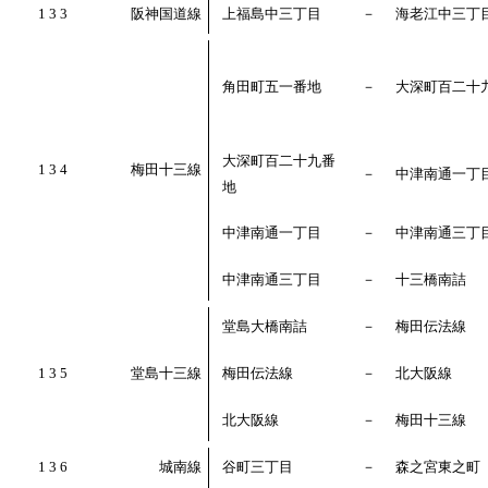
1 3 3
阪神国道線
上福島中三丁目
－
海老江中三丁
角田町五一番地
－
大深町百二十
大深町百二十九番
1 3 4
梅田十三線
－
中津南通一丁
地
中津南通一丁目
－
中津南通三丁
中津南通三丁目
－
十三橋南詰
堂島大橋南詰
－
梅田伝法線
1 3 5
堂島十三線
梅田伝法線
－
北大阪線
北大阪線
－
梅田十三線
1 3 6
城南線
谷町三丁目
－
森之宮東之町