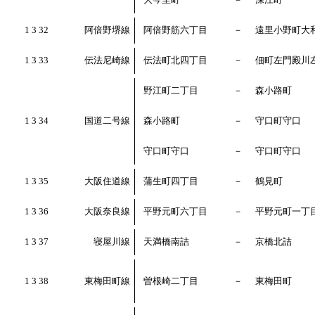
1 3 32
阿倍野堺線
阿倍野筋六丁目
－
遠里小野町大
1 3 33
伝法尼崎線
伝法町北四丁目
－
佃町左門殿川
野江町二丁目
－
森小路町
1 3 34
国道二号線
森小路町
－
守口町守口
守口町守口
－
守口町守口
1 3 35
大阪住道線
蒲生町四丁目
－
鶴見町
1 3 36
大阪奈良線
平野元町六丁目
－
平野元町一丁
1 3 37
寝屋川線
天満橋南詰
－
京橋北詰
1 3 38
東梅田町線
曽根崎二丁目
－
東梅田町