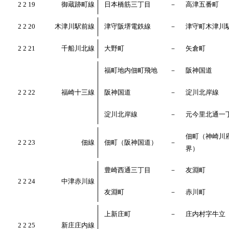
2 2 19
御蔵跡町線
日本橋筋三丁目
－
高津五番町
2 2 20
木津川駅前線
津守阪堺電鉄線
－
津守町木津川
2 2 21
千船川北線
大野町
－
矢倉町
福町地内佃町飛地
－
阪神国道
2 2 22
福崎十三線
阪神国道
－
淀川北岸線
淀川北岸線
－
元今里北通一
佃町（神崎川
2 2 23
佃線
佃町（阪神国道）
－
界）
豊崎西通三丁目
－
友淵町
2 2 24
中津赤川線
友淵町
－
赤川町
上新庄町
－
庄内村字牛立
2 2 25
新庄庄内線