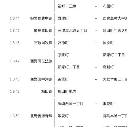
福町十三線
－
布屋町
1 3 44
御幣島豊中線
野里町
－
西豊島村大字
1 3 45
歌島吹田線
三津屋北通五丁目
－
吹田町字宮之
1 3 46
宮原国次線
宮原町
－
国次町
茶園町
－
新家町二丁目
1 3 47
西野田伝法線
新家町二丁目
－
島船町
1 3 48
西野田中津線
茶園町
－
大仁本町三丁
1 3 49
梅田線
梅田町地内
豊崎西通一丁目
－
浪花町
1 3 50
北野善源寺線
浪花町
－
都島本通一丁