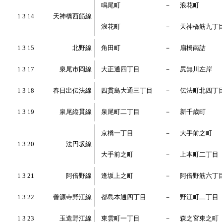
鳴尾町
－
浪花町
1 3 14
天神橋西筋線
浪花町
－
天神橋筋九丁
1 3 15
北野線
角田町
－
扇橋南詰
1 3 17
泉尾市岡線
大正通四丁目
－
尻無川左岸
1 3 18
春日出伝法線
四貫島大通三丁目
－
伝法町北四丁
1 3 19
泉尾縦貫線
泉尾町二丁目
－
新千歳町
京橋一丁目
－
大手前之町
1 3 20
法円坂線
大手前之町
－
上本町二丁目
1 3 21
阿倍野線
逢坂上之町
－
阿倍野筋六丁
1 3 22
善源寺野江線
都島本通四丁目
－
野江町二丁目
1 3 23
玉造野江線
東雲町一丁目
－
森之宮東之町