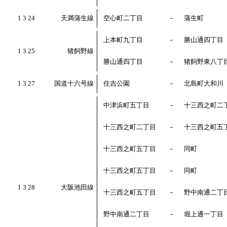
1 3 24
天満蒲生線
空心町二丁目
－
蒲生町
上本町九丁目
－
勝山通四丁目
1 3 25
猪飼野線
勝山通四丁目
－
猪飼野東八丁
1 3 27
国道十六号線
住吉公園
－
北島町大和川
中津浜町五丁目
－
十三西之町二
十三西之町二丁目
－
十三西之町五
十三西之町五丁目
－
同町
十三西之町五丁目
－
同町
1 3 28
大阪池田線
十三西之町五丁目
－
野中南通二丁
野中南通二丁目
－
堀上通一丁目