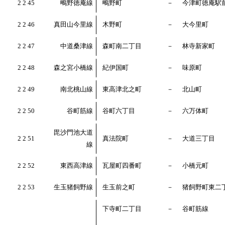
2 2 45
鴫野徳庵線
鴫野町
－
今津町徳庵駅
2 2 46
真田山今里線
木野町
－
大今里町
2 2 47
中道桑津線
森町南二丁目
－
林寺新家町
2 2 48
森之宮小橋線
紀伊国町
－
味原町
2 2 49
南北桃山線
東高津北之町
－
北山町
2 2 50
谷町筋線
谷町六丁目
－
六万体町
毘沙門池大道
2 2 51
真法院町
－
大道三丁目
線
2 2 52
東西高津線
瓦屋町四番町
－
小橋元町
2 2 53
生玉猪飼野線
生玉前之町
－
猪飼野町東二
下寺町二丁目
－
谷町筋線