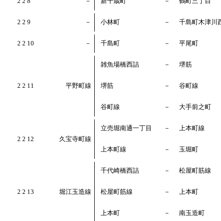
2 2 8
－
新千歳町
－
鶴町三丁目
2 2 9
－
小林町
－
千島町木津川
2 2 10
－
千島町
－
平尾町
雑魚場橋西詰
－
堺筋
2 2 11
平野町線
堺筋
－
谷町線
谷町線
－
大手前之町
立売堀南通一丁目
－
上本町線
2 2 12
久宝寺町線
上本町線
－
玉堀町
千代崎橋西詰
－
松屋町筋線
2 2 13
堀江玉造線
松屋町筋線
－
上本町
上本町
－
南玉造町