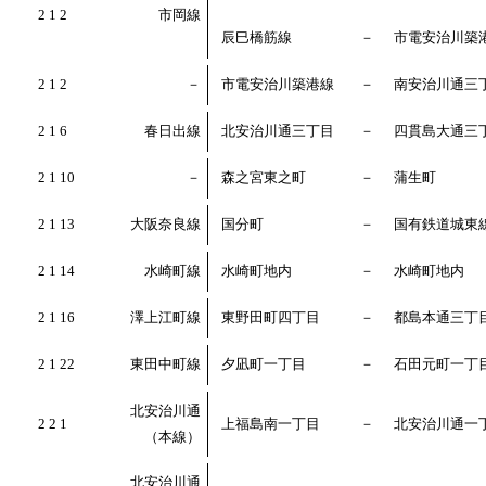
2 1 2
市岡線
辰巳橋筋線
－
市電安治川築
2 1 2
－
市電安治川築港線
－
南安治川通三
2 1 6
春日出線
北安治川通三丁目
－
四貫島大通三
2 1 10
－
森之宮東之町
－
蒲生町
2 1 13
大阪奈良線
国分町
－
国有鉄道城東
2 1 14
水崎町線
水崎町地内
－
水崎町地内
2 1 16
澤上江町線
東野田町四丁目
－
都島本通三丁
2 1 22
東田中町線
夕凪町一丁目
－
石田元町一丁
北安治川通
2 2 1
上福島南一丁目
－
北安治川通一
（本線）
北安治川通