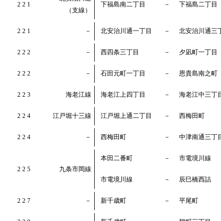
2 2 1
下福島南二丁目
－
下福島二丁目
（支線）
2 2 1
－
北安治川通一丁目
－
北安治川通三
2 2 2
－
西四条三丁目
－
夕凪町一丁目
2 2 2
－
石田元町一丁目
－
恩貴島南之町
2 2 3
海老江線
海老江上四丁目
－
海老江中三丁
2 2 4
江戸堀十三線
江戸堀上通二丁目
－
西梅田町
2 2 4
－
西梅田町
－
中津南通三丁
本田二番町
－
市電境川線
2 2 5
九条市岡線
市電境川線
－
辰巳橋西詰
2 2 7
－
新千歳町
－
平尾町