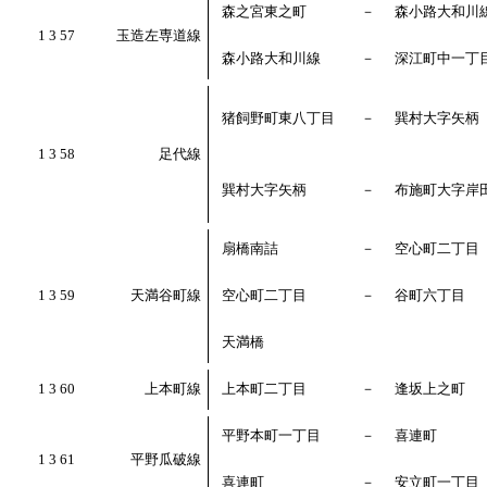
森之宮東之町
－
森小路大和川
1 3 57
玉造左専道線
森小路大和川線
－
深江町中一丁
猪飼野町東八丁目
－
巽村大字矢柄
1 3 58
足代線
巽村大字矢柄
－
布施町大字岸
扇橋南詰
－
空心町二丁目
1 3 59
天満谷町線
空心町二丁目
－
谷町六丁目
天満橋
1 3 60
上本町線
上本町二丁目
－
逢坂上之町
平野本町一丁目
－
喜連町
1 3 61
平野瓜破線
喜連町
－
安立町一丁目