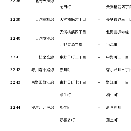
2 2 38
北野天満線
芝田町
－
天満橋筋四丁
2 2 39
天満長柄線
天満橋筋六丁目
－
長柄東通三丁
天満橋筋四丁目
－
北野善源寺線
2 2 40
天満友淵線
北野善源寺線
－
毛馬町
2 2 41
桜之宮線
東野田町二丁目
－
中野町二丁目
2 2 42
赤川森小路線
赤川町
－
森小路町五丁
2 2 43
東野田野江線
東野田町七丁目
－
野江町一丁目
相生町
－
相生町
2 2 44
寝屋川北岸線
相生町
－
新喜多町
新喜多町
－
蒲生町