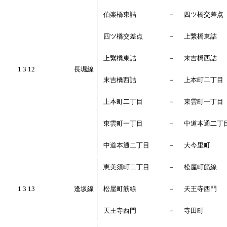
伯楽橋東詰
－
四ツ橋交差点
四ツ橋交差点
－
上繋橋東詰
上繋橋東詰
－
末吉橋西詰
1 3 12
長堀線
末吉橋西詰
－
上本町二丁目
上本町二丁目
－
東雲町一丁目
東雲町一丁目
－
中道本通二丁
中道本通二丁目
－
大今里町
恵美須町二丁目
－
松屋町筋線
1 3 13
逢坂線
松屋町筋線
－
天王寺西門
天王寺西門
－
寺田町