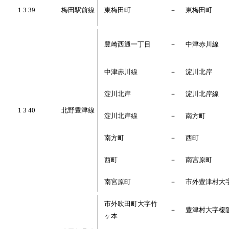
1 3 39
梅田駅前線
東梅田町
－
東梅田町
豊崎西通一丁目
－
中津赤川線
中津赤川線
－
淀川北岸
淀川北岸
－
淀川北岸線
1 3 40
北野豊津線
淀川北岸線
－
南方町
南方町
－
西町
西町
－
南宮原町
南宮原町
－
市外豊津村大
市外吹田町大字竹
－
豊津村大字榎
ヶ本