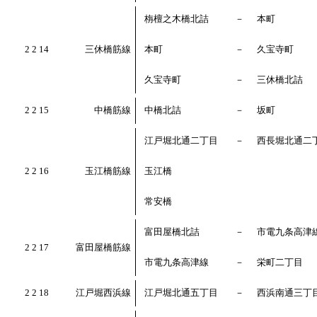
栴檀之木橋北詰
－
本町
2 2 14
三休橋筋線
本町
－
久宝寺町
久宝寺町
－
三休橋北詰
2 2 15
中橋筋線
中橋北詰
－
坂町
江戸堀北通二丁目
－
西長堀北通二
2 2 16
玉江橋筋線
玉江橋
常安橋
富田屋橋北詰
－
市電九条高津
2 2 17
富田屋橋筋線
市電九条高津線
－
栄町二丁目
2 2 18
江戸堀西浜線
江戸堀北通五丁目
－
西浜南通三丁