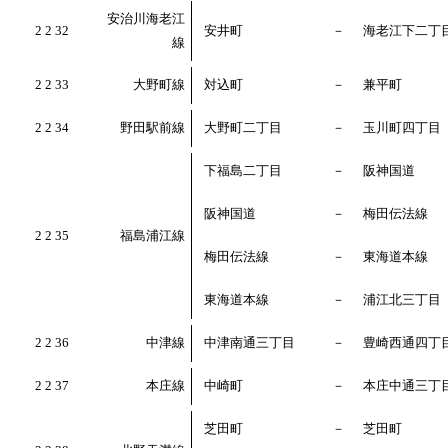
安治川海老江
2 2 32
安井町
－
海老江下二丁
線
2 2 33
大野町線
対込町
－
兼平町
2 2 34
野田駅前線
大野町二丁目
－
玉川町四丁目
下福島二丁目
－
阪神国道
阪神国道
－
梅田伝法線
2 2 35
福島浦江線
梅田伝法線
－
東海道本線
東海道本線
－
浦江北三丁目
2 2 36
中津線
中津南通三丁目
－
豊崎西通四丁
2 2 37
本庄線
中崎町
－
本庄中通三丁
芝田町
－
芝田町