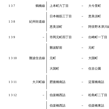
1 3 7
鶴橋線
上本町六丁目
－
大今里町
日本橋筋三丁目
－
恵美須町
1 3 8
紀州街道線
恵美須町
－
阿倍野木津川
1 3 9
－
市岡元町四丁目
－
出崎町一丁目
難波駅前
－
元町
1 3 10
難波住吉線
元町
－
大国町
大国町
－
住吉公園
1 3 11
大川町線
肥後橋南詰
－
淀屋橋南詰
1 3 12
－
伯楽橋西詰
－
松島町二丁目
伯楽橋西詰
－
伯楽橋東詰