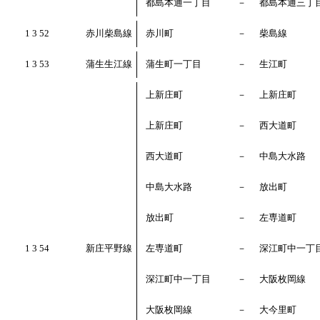
都島本通一丁目
－
都島本通三丁
1 3 52
赤川柴島線
赤川町
－
柴島線
1 3 53
蒲生生江線
蒲生町一丁目
－
生江町
上新庄町
－
上新庄町
上新庄町
－
西大道町
西大道町
－
中島大水路
中島大水路
－
放出町
放出町
－
左専道町
1 3 54
新庄平野線
左専道町
－
深江町中一丁
深江町中一丁目
－
大阪枚岡線
大阪枚岡線
－
大今里町