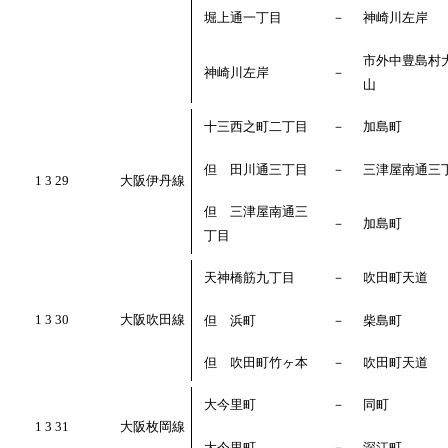
堀上通一丁目
－
神崎川左岸
市外中豊島村
神崎川左岸
－
山
十三西之町二丁目
－
加島町
但 田川通三丁目
－
三津屋南通三
1 3 29
大阪伊丹線
但 三津屋南通三
－
加島町
丁目
天神橋筋九丁目
－
吹田町天道
1 3 30
大阪吹田線
但 浜町
－
柴島町
但 吹田町竹ヶ本
－
吹田町天道
大今里町
－
同町
1 3 31
大阪枚岡線
大今里町
－
深江町