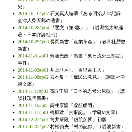
史』
2014-10-16#p07
石光真人編著『ある明治人の記録
会津人柴五郎の遺書』
2014-10-28#p04
『悪文（第3版）』（岩淵悦太郎編
著・日本評論社刊）
2014-10-29#p03
長岡新吉「産業革命」（教育社歴史
新書）
2014-11-01#p01
斉藤光政『偽書「東日流外三郡誌」
事件』
2014-11-03#p01
井上ひさし「吉里吉里人」
2014-11-08#p02
宮本常一『庶民の発見』（講談社学
術文庫）
2014-11-11#p03
高取正男『日本的思考の原型』（講
談社現代新書）
2014-11-16#p05
筒井康隆『虚航船団』
2014-11-17#p01
梅原猛「古事記」（学研M文庫）
2014-12-22#p01
筒井康隆『虚航船団』初版
2015-01-02#p02
村松貞夫『村の記録』（岩波新書）