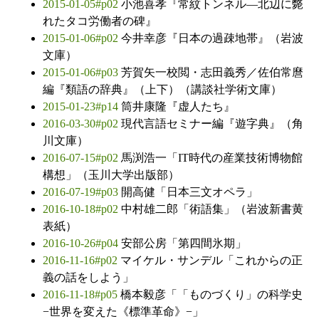
2015-01-05#p02
小池喜孝『常紋トンネル―北辺に斃
れたタコ労働者の碑』
2015-01-06#p02
今井幸彦『日本の過疎地帯』（岩波
文庫）
2015-01-06#p03
芳賀矢一校閲・志田義秀／佐伯常麿
編『類語の辞典』（上下）（講談社学術文庫）
2015-01-23#p14
筒井康隆『虚人たち』
2016-03-30#p02
現代言語セミナー編『遊字典』（角
川文庫）
2016-07-15#p02
馬渕浩一「IT時代の産業技術博物館
構想」（玉川大学出版部）
2016-07-19#p03
開高健「日本三文オペラ」
2016-10-18#p02
中村雄二郎「術語集」（岩波新書黄
表紙）
2016-10-26#p04
安部公房「第四間氷期」
2016-11-16#p02
マイケル・サンデル「これからの正
義の話をしよう」
2016-11-18#p05
橋本毅彦「「ものづくり」の科学史
−世界を変えた《標準革命》−」