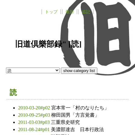
トップ
最新
追記
旧道倶樂部録" [読]
読
2010-03-20#p02
宮本常一「村のなりたち」
2010-09-25#p03
柳田国男「方言覚書」
2011-03-03#p03
三重県史研究
2011-08-24#p01
美濃部達吉 日本行政法