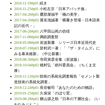
2016-11-19#p01
続き
2016-11-25#p01
小松左京「日本アパッチ族」
2017-04-26#p01
鷹部屋福平「橋の美学」
2017-04-26#p02
屋名池誠著「横書き登場－日本語表
記の近代－」
2017-06-20#p01
八甲田山死の彷徨
2017-11-08#p04
満鉄調査部
2018-05-08#p08
岩波新書 シリーズ日本近現代史
2018-07-19#p03
皆村武一著：「『ザ・タイムズ』に
みる幕末維新」（中公新書）
2018-08-30#p01
寺田寅彦全集（岩波版）
2018-10-04#p02
穂村弘「絶叫委員会」（ちくま文
庫）
2018-11-12#p04
技術の系統化調査報告「セメント製
造技術の系統化調査」
2018-12-24#p01
長谷敏司『あなたのための物語』
2019-01-25#p02
久保栄「のぼり窯」
2019-08-28#p02
横山源之助『日本の下層社会』（い
わなみぶんこ）