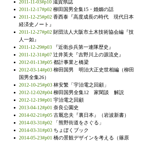
2011-11-03#p10
滋賀県誌
2011-12-17#p02
柳田国男全集15・婚姻の話
2011-12-25#p02
香西泰『高度成長の時代 現代日本
経済史ノート』
2011-12-27#p02
財団法人大阪市土木技術協会編『技
人一如』
2011-12-29#p03
『近衛歩兵第一連隊歴史』
2011-12-31#p07
辻井英夫『吉野川上の源流史』
2012-01-13#p05
都計事業と橋梁
2012-03-14#p03
柳田国男 明治大正史世相編（柳田
国男全集26）
2012-10-25#p03
林安繁「宇治電之回顧」
2012-12-02#p04
柳田国男全集12 家閑談 解説
2012-12-19#p01
宇治電之回顧
2013-04-12#p01
奈良公園史
2014-02-21#p05
古厩忠夫『裏日本』（岩波新書）
2014-03-31#p02
「熊野街道をさぐる」
2014-03-31#p03
ちょぼくブック
2014-05-23#p01
橋の景観デザインを考える（篠原