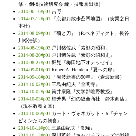
修・ 鋼橋技術研究会 編・技報堂出版）
2014-06-16#p01
吉野
2014-07-12#p01
『京都お散歩凸凹地図』（実業之日
本社）
2014-08-09#p01
『菊と刀』（R.ベネディクト、長谷
川松浩訳）
2014-08-19#p03
戸川猪佐武「素顔の昭和」
2014-08-20#p01
戸川猪佐武『素顔の昭和史』
2014-08-27#p01
堀晃『梅田地下オデッセイ』
2014-09-01#p01
Robert A. Heinlein『夏への扉』
2014-09-18#p01
『岩波新書の50年』（岩波新書）
2014-10-02#p01
三島由紀夫『金閣寺』
2014-10-02#p04
筒井康隆『文学部唯野教授』
2014-10-03#p02
桂芳男『幻の総合商社 鈴木商店』
（現在教養文庫）
2014-10-06#p01
カート・ヴォネガット・Jr『チャン
ピオンたちの朝食』
2014-10-11#p01
三島由紀夫『潮騒』
2014-10-13#p01
深川英雄『キャッチフレーズの戦後