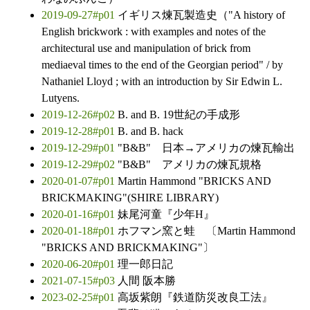
2019-09-27#p01
イギリス煉瓦製造史（"A history of
English brickwork : with examples and notes of the
architectural use and manipulation of brick from
mediaeval times to the end of the Georgian period" / by
Nathaniel Lloyd ; with an introduction by Sir Edwin L.
Lutyens.
2019-12-26#p02
B. and B. 19世紀の手成形
2019-12-28#p01
B. and B. hack
2019-12-29#p01
"B&B" 日本→アメリカの煉瓦輸出
2019-12-29#p02
"B&B" アメリカの煉瓦規格
2020-01-07#p01
Martin Hammond "BRICKS AND
BRICKMAKING"(SHIRE LIBRARY)
2020-01-16#p01
妹尾河童『少年H』
2020-01-18#p01
ホフマン窯と蛙 〔Martin Hammond
"BRICKS AND BRICKMAKING"〕
2020-06-20#p01
理一郎日記
2021-07-15#p03
人間 阪本勝
2023-02-25#p01
高坂紫朗『鉄道防災改良工法』