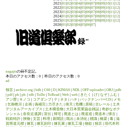
2021|
01
|
02
|
03
|
04
|
05
|
06
|
07
|
08
|
09
|
10
|
11
|
12
|
2022|
01
|
02
|
03
|
04
|
05
|
06
|
07
|
08
|
09
|
10
|
11
|
12
|
2023|
01
|
02
|
03
|
04
|
05
|
06
|
07
|
08
|
09
|
10
|
11
|
12
|
2024|
01
|
02
|
03
|
04
|
05
|
06
|
07
|
08
|
09
|
10
|
11
|
12
|
2025|
01
|
02
|
03
|
04
|
05
|
06
|
07
|
08
|
09
|
10
|
11
|
12
|
2026|
01
|
02
|
03
|
04
|
05
|
06
|
07
|
録"
nagajis
の
日
不定記。
本日のアクセス数：0｜昨日のアクセス数：0
ad
独言
|
archive.org
|
bdb
|
C60
|
D
|
KINIAS
|
NDL
|
OFF-uploader
|
ORJ
|
pdb
|
pdf
|
ph
|
ph.
|
tdb
|
ToDo
|
ToRead
|
Web
|
web
|
きたく
|
げ
|
なぞ
|
ふむ
|
アジ歴
|
キノコ
|
コアダンプ
|
テ
|
ネタ
|
ハチ
|
バックナンバーCD
|
メモ
|
乞御教示
|
企画
|
偽補完
|
力尽きた
|
南天
|
危機
|
原稿
|
古レール
|
土木
デジタルアーカイブス
|
土木構造物
|
大日本窯業協会雑誌
|
奇妙なポテ
ンシャル
|
奈良近遺調
|
宣伝
|
帰宅
|
廃道とは
|
廃道巡
|
廃道本
|
懐古
|
戦前特許
|
挾物
|
文芸
|
料理
|
新聞読
|
既出
|
未消化
|
標識
|
橋梁
|
毒
|
滋
賀県道元標
|
煉瓦
|
煉瓦刻印
|
煉瓦展
|
煉瓦工場
|
物欲
|
独言
|
現代本邦