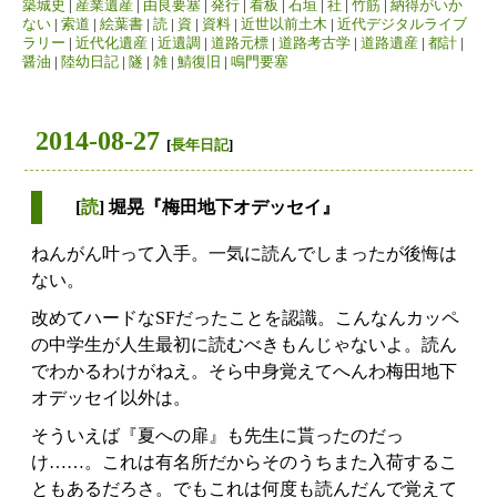
築城史
|
産業遺産
|
由良要塞
|
発行
|
看板
|
石垣
|
社
|
竹筋
|
納得がいか
ない
|
索道
|
絵葉書
|
読
|
資
|
資料
|
近世以前土木
|
近代デジタルライブ
ラリー
|
近代化遺産
|
近遺調
|
道路元標
|
道路考古学
|
道路遺産
|
都計
|
醤油
|
陸幼日記
|
隧
|
雑
|
鯖復旧
|
鳴門要塞
2014-08-27
[
長年日記
]
[
読
] 堀晃『梅田地下オデッセイ』
ねんがん叶って入手。一気に読んでしまったが後悔は
ない。
改めてハードなSFだったことを認識。こんなんカッペ
の中学生が人生最初に読むべきもんじゃないよ。読ん
でわかるわけがねえ。そら中身覚えてへんわ梅田地下
オデッセイ以外は。
そういえば『夏への扉』も先生に貰ったのだっ
け……。これは有名所だからそのうちまた入荷するこ
ともあるだろさ。でもこれは何度も読んだんで覚えて