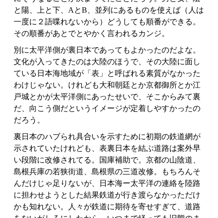
と陽、上と下、AとB、並列にあるものを使えば（人は
一度に２語喋れないから）どうしても順番ができる。
その順番があとでとやかく言われるカンジ。
別に太平洋側が裏日本であってもよかったのだよな。
文化が入ってきたのは大陸のほうで、その大陸に面し
ている日本海地域が「表」と呼ばれる素質がなかった
わけじゃない。けれども大和朝廷とか京都御所とか江
戸城とかが太平洋側にあったせいで、そこからみて裏
だ、向こう側だというイメージが定着しやすかったの
だろう。
裏日本のハブられ具合いを示すために初期の鉄道網が
示されていたけれども、表裏日本を結ぶ道路は案外早
い段階に改修されてる。国庫補助で。京都の山陰道、
島根兵庫の若狭街道、島根県の三道改修。もちろんそ
んだけじゃ足りないが、日本海ー太平洋の連絡を陸路
に担わせようとした結果鉄道が行き渡らなかっただけ
かも知れない。人々が鉄道に期待を寄せすぎて、道路