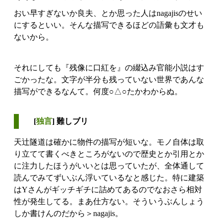
おい早すぎないか良夫、とか思った人はnagajisのせい
にするといい。そんな描写できるほどの語彙も文才も
ないから。
それにしても『残像に口紅を』の綴込み官能小説はす
ごかったな。文字が半分も残っていない世界であんな
描写ができるなんて。何度○△○たかわからぬ。
[
独言
] 難しブリ
天辻隧道は確かに物件の描写が短いな。モノ自体は取
り立てて書くべきところがないので歴史とか引用とか
に注力したほうがいいとは思っていたが、全体通して
読んでみてずいぶん浮いているなと感じた。特に建築
はYさんがギッチギチに詰めてあるのでなおさら相対
性が発生してる。まあ仕方ない。そういうぶんしょう
しか書けんのだから＞nagajis。