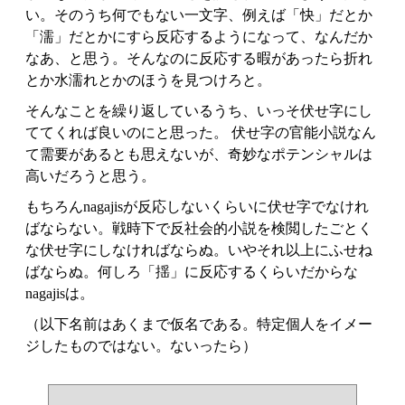
い。そのうち何でもない一文字、例えば「快」だとか
「濡」だとかにすら反応するようになって、なんだか
なあ、と思う。そんなのに反応する暇があったら折れ
とか水濡れとかのほうを見つけろと。
そんなことを繰り返しているうち、いっそ伏せ字にし
ててくれば良いのにと思った。 伏せ字の官能小説なん
て需要があるとも思えないが、奇妙なポテンシャルは
高いだろうと思う。
もちろんnagajisが反応しないくらいに伏せ字でなけれ
ばならない。戦時下で反社会的小説を検閲したごとく
な伏せ字にしなければならぬ。いやそれ以上にふせね
ばならぬ。何しろ「揺」に反応するくらいだからな
nagajisは。
（以下名前はあくまで仮名である。特定個人をイメー
ジしたものではない。ないったら）