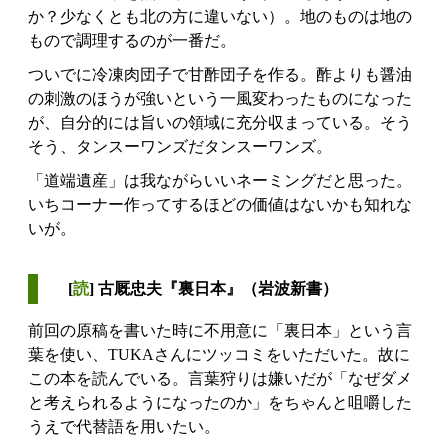
か？少なくとも北の方に違いない）。地のものは地の
もので調理するのが一番だ。
ついでに冷凍肉団子で甘酢団子を作る。酢よりも醤油
の刺激のほうが強いという一風変わったものになった
が、自分的には旨いの領域に充分収まっている。そう
そう、タンスーワンズだタンスーワンズ。
「道端遺産」は我ながらいいネーミングだと思った。
いちコーナー作ってするほどの価値はないかも知れな
いが。
[
読
] 古厩忠夫『裏日本』（岩波新書）
前回の原稿を書いた時に不用意に「裏日本」という言
葉を使い、TUKAさんにツッコミをいただいた。故に
この本を読んでいる。言葉狩りは嫌いだが「なぜダメ
と考えられるようになったのか」をちゃんと咀嚼した
うえで代替語を用いたい。