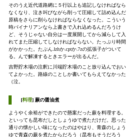
そのうえ近代道路網に５行以上も追記しなければなら
なくなり、泣き叫びながら削って圧縮して詰め込んだ
原稿をさらに削らなければならなくなった。こういう
時バイナリアンなら上書きで入れ込めるんだろうけ
ど、そうじゃない自分は一度展開してから減らして入
れてまた圧縮してしなければならない。たっぷり時間
がかかった。たぶん.lzhか.cptか.7zの拡張子がついて
る。んで解凍するときエラーが出るんだ。
吉野貯木場の注釈に川端貯木場のこと放り込んでおい
てよかった。路線のことしか書いてもらえてなかった
（泣。
[
料理
] 蕨の醤油煮
ようやく余裕ができたので懸案だった蕨を料理する。
といっても昆布だしとしょうゆで煮ただけだ。思った
通りの懐かしい味になったのはやはり、青森のしょう
ゆで青森の蕨を煮たからだろう（昆布もそうだろう