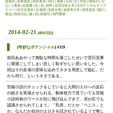
築城史
|
産業遺産
|
由良要塞
|
発行
|
看板
|
石垣
|
社
|
竹筋
|
納得がいか
ない
|
索道
|
絵葉書
|
読
|
資
|
資料
|
近世以前土木
|
近代デジタルライブ
ラリー
|
近代化遺産
|
近遺調
|
道路元標
|
道路考古学
|
道路遺産
|
都計
|
醤油
|
陸幼日記
|
隧
|
雑
|
鯖復旧
|
鳴門要塞
2014-02-21
[
長年日記
]
[
奇妙なポテンシャル
] #329
前回ああやって無駄な時間を過ごしたせいで翌日見事
に寝過ごしてしまい悲しく恥ずかしい思いをした。今
回はその反省の意味も込めてネタを用意して臨む。だ
から何だ、というネタである。
官能小説のチェックをしていると人間のエロへの反応
の鋭さを実感させられる。動体視力で見ていても官能
小説特有のワードが目に飛び込んできて、否が応でも
認識させられてしまう。「乳房」だとか「ペニス」と
か。なんだか自分のエロさを試されているようで悔し