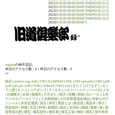
2021|
01
|
02
|
03
|
04
|
05
|
06
|
07
|
08
|
09
|
10
|
11
|
12
|
2022|
01
|
02
|
03
|
04
|
05
|
06
|
07
|
08
|
09
|
10
|
11
|
12
|
2023|
01
|
02
|
03
|
04
|
05
|
06
|
07
|
08
|
09
|
10
|
11
|
12
|
2024|
01
|
02
|
03
|
04
|
05
|
06
|
07
|
08
|
09
|
10
|
11
|
12
|
2025|
01
|
02
|
03
|
04
|
05
|
06
|
07
|
08
|
09
|
10
|
11
|
12
|
2026|
01
|
02
|
03
|
04
|
05
|
06
|
07
|
録"
nagajis
の
日
不定記。
本日のアクセス数：0｜昨日のアクセス数：0
ad
独言
|
archive.org
|
bdb
|
C60
|
D
|
KINIAS
|
NDL
|
OFF-uploader
|
ORJ
|
pdb
|
pdf
|
ph
|
ph.
|
tdb
|
ToDo
|
ToRead
|
Web
|
web
|
きたく
|
げ
|
なぞ
|
ふむ
|
アジ歴
|
キノコ
|
コアダンプ
|
テ
|
ネタ
|
ハチ
|
バックナンバーCD
|
メモ
|
乞御教示
|
企画
|
偽補完
|
力尽きた
|
南天
|
危機
|
原稿
|
古レール
|
土木
デジタルアーカイブス
|
土木構造物
|
大日本窯業協会雑誌
|
奇妙なポテ
ンシャル
|
奈良近遺調
|
宣伝
|
帰宅
|
廃道とは
|
廃道巡
|
廃道本
|
懐古
|
戦前特許
|
挾物
|
文芸
|
料理
|
新聞読
|
既出
|
未消化
|
標識
|
橋梁
|
毒
|
滋
賀県道元標
|
煉瓦
|
煉瓦刻印
|
煉瓦展
|
煉瓦工場
|
物欲
|
独言
|
現代本邦