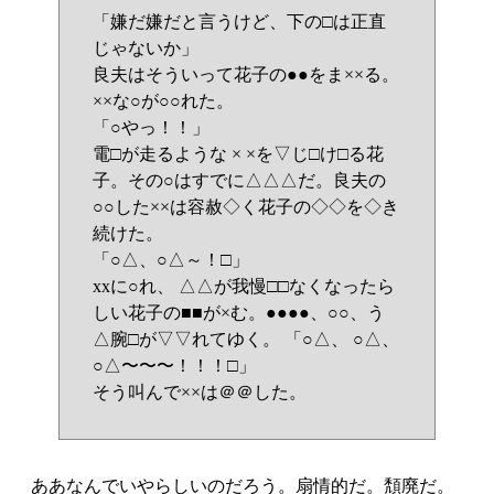
「嫌だ嫌だと言うけど、下の□は正直
じゃないか」
良夫はそういって花子の●●をま××る。
××な○が○○れた。
「○やっ！！」
電□が走るような × ×を▽じ□け□る花
子。その○はすでに△△△だ。良夫の
○○した××は容赦◇く花子の◇◇を◇き
続けた。
「○△、○△～！□」
xxに○れ、 △△が我慢□□なくなったら
しい花子の■■が×む。●●●●、○○、う
△腕□が▽▽れてゆく。 「○△、 ○△、
○△〜〜〜！！！□」
そう叫んで××は＠＠した。
ああなんでいやらしいのだろう。扇情的だ。頽廃だ。