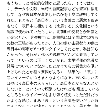
もうちょっと感覚的な話かと思ったら、そうではな
く、データや文献、当時の新聞記事などを豊富に援用
して、なぜ裏日本が衰退したのかを丁寧に説明してく
れた。もともと「裏日本」という言葉には悪意も蔑み
もなく、表日本に相対する（比肩する）文化圏という
認識で使われていたらしい。北前船の交易とか出雲と
か金沢とか。明治初年代、島根県には全国比で10％も
の数の工場があったとか、人口の多い主要都市30傑に
裏日本の都市が６つランクインしてたとか、私は知ら
んかった。それが近代化の過程でどんどん衰退してい
って（というのは正しくないかも。太平洋側の急激な
発展についていけなかったとかそちらに労働力を吸い
上げられたとか種々要因がある）、結果的に「裏」に
悪いイメージがつきまとうようになる。言い出したの
はやはり裏日本の人々らしい。裏日本だからなんとか
しないと、というので頑張ったけれども 衰退している
ところというイメージをより強く植えつけただけだっ
たような感じ。まあ「裏」という言葉を使いだした時
にそうなることが決まってたことだろう。男と女、陰