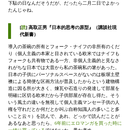
下駄の日なんだそうだが、だったら二月二日でよかっ
たんじゃね。
[
読
] 高取正男『日本的思考の原型』（講談社現
代新書）
導入の茶碗の所有とフォーク・ナイフの非所有のくだ
り（個人主義の本家と目されている欧米ではナイフも
フォークも共有物である一方、非個人主義的と見なさ
れがちな日本では大昔から私の茶碗私の箸があった。
日本の子供にパーソナルスペースがないのは板塀土壁
襖による簡便な区画方法が普及したからという建物構
造に因る所が大きく、煉瓦や石造りの発達して部屋を
明確に区切る欧米だから子供部屋が存在し得た。そう
いう風土の違いを無視して個人主義マンセー子供の人
権を守れだとか何だとか叫ぶ自称知識人の多いこと多
いこと云々）を読んで、あれ、どっかで読んだことが
あるなあと思ったら、
6年前にエロマンガを買った時に