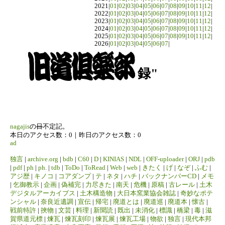
2021|
01
|
02
|
03
|
04
|
05
|
06
|
07
|
08
|
09
|
10
|
11
|
12
|
2022|
01
|
02
|
03
|
04
|
05
|
06
|
07
|
08
|
09
|
10
|
11
|
12
|
2023|
01
|
02
|
03
|
04
|
05
|
06
|
07
|
08
|
09
|
10
|
11
|
12
|
2024|
01
|
02
|
03
|
04
|
05
|
06
|
07
|
08
|
09
|
10
|
11
|
12
|
2025|
01
|
02
|
03
|
04
|
05
|
06
|
07
|
08
|
09
|
10
|
11
|
12
|
2026|
01
|
02
|
03
|
04
|
05
|
06
|
07
|
録"
nagajis
の
日
不定記。
本日のアクセス数：0｜昨日のアクセス数：0
ad
独言
|
archive.org
|
bdb
|
C60
|
D
|
KINIAS
|
NDL
|
OFF-uploader
|
ORJ
|
pdb
|
pdf
|
ph
|
ph.
|
tdb
|
ToDo
|
ToRead
|
Web
|
web
|
きたく
|
げ
|
なぞ
|
ふむ
|
アジ歴
|
キノコ
|
コアダンプ
|
テ
|
ネタ
|
ハチ
|
バックナンバーCD
|
メモ
|
乞御教示
|
企画
|
偽補完
|
力尽きた
|
南天
|
危機
|
原稿
|
古レール
|
土木
デジタルアーカイブス
|
土木構造物
|
大日本窯業協会雑誌
|
奇妙なポテ
ンシャル
|
奈良近遺調
|
宣伝
|
帰宅
|
廃道とは
|
廃道巡
|
廃道本
|
懐古
|
戦前特許
|
挾物
|
文芸
|
料理
|
新聞読
|
既出
|
未消化
|
標識
|
橋梁
|
毒
|
滋
賀県道元標
|
煉瓦
|
煉瓦刻印
|
煉瓦展
|
煉瓦工場
|
物欲
|
独言
|
現代本邦