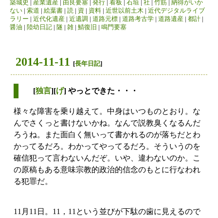
築城史
|
産業遺産
|
由良要塞
|
発行
|
看板
|
石垣
|
社
|
竹筋
|
納得がいか
ない
|
索道
|
絵葉書
|
読
|
資
|
資料
|
近世以前土木
|
近代デジタルライブ
ラリー
|
近代化遺産
|
近遺調
|
道路元標
|
道路考古学
|
道路遺産
|
都計
|
醤油
|
陸幼日記
|
隧
|
雑
|
鯖復旧
|
鳴門要塞
2014-11-11
[
長年日記
]
[
独言
][
げ
] やっとできた・・・
様々な障害を乗り越えて。中身はいつものとおり。な
んでさくっと書けないかね。なんで説教臭くなるんだ
ろうね。また面白く無いって書かれるのが落ちだとわ
かってるだろ。わかってやってるだろ。そういうのを
確信犯って言わないんだぞ。いや、違わないのか。こ
の原稿もある意味宗教的政治的信念のもとに行なわれ
る犯罪だ。
11月11日。11，11という並びが下駄の歯に見えるので