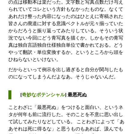
の点は移動本は楽だった。文字数と写真点数だけ与え
られていてコレという方針もなかったものな。なくて
あれだけ整った内容になったのはひとえに寄稿された
皆さんの廃道に対する意識ベクトルが元々揃っていた
からだろうと振り返ってみたりしている。そういう状
況でない今回にどう青写真を描くか。しかもその青写
真は独自言語独自仕様独自単位で書かれておる。どう
やって翻訳・単位変換するか。というところから頭を
ひねらないといけない。
だからといって例示を出し過ぎると自分が関与したも
のになってしまうんだよなあ。そうじゃないんだ。
[
奇妙なポテンシャル
] 最悪死ぬ
ことわざに「最悪死ぬ」をつけると面白い、というネ
タが何年も前に流行した。そのことを不意に思い出し
て試してみたりなどしている。 ことわざによって「あ
あそれは死に得るな」と思うものもあれば、汲んでも