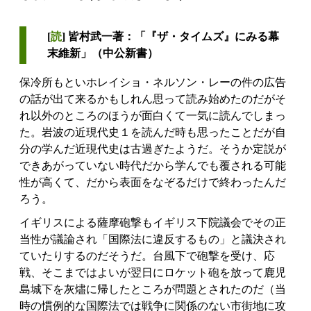
[
読
] 皆村武一著：「『ザ・タイムズ』にみる幕
末維新」（中公新書）
保冷所もといホレイショ・ネルソン・レーの件の広告
の話が出て来るかもしれん思って読み始めたのだがそ
れ以外のところのほうが面白くて一気に読んでしまっ
た。岩波の近現代史１を読んだ時も思ったことだが自
分の学んだ近現代史は古過ぎたようだ。そうか定説が
できあがっていない時代だから学んでも覆される可能
性が高くて、だから表面をなぞるだけで終わったんだ
ろう。
イギリスによる薩摩砲撃もイギリス下院議会でその正
当性が議論され「国際法に違反するもの」と議決され
ていたりするのだそうだ。台風下で砲撃を受け、応
戦、そこまではよいが翌日にロケット砲を放って鹿児
島城下を灰燼に帰したところが問題とされたのだ（当
時の慣例的な国際法では戦争に関係のない市街地に攻