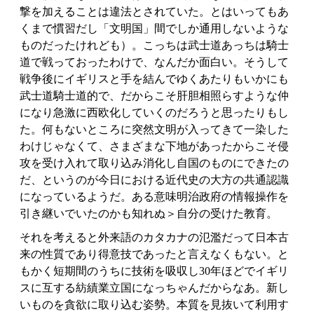
撃を加えることは違法とされていた。とはいってもあ
くまで慣習だし「文明国」間でしか通用しないような
ものだったけれども）。こっちは武士道あっちは騎士
道で戦っておったわけで、なんだか面白い。そうして
戦争後にイギリスと手を結んでゆくあたりもいかにも
武士道騎士道的で、だからこそ肝胆相照らすような仲
になり急激に西欧化していくのだろうと思ったりもし
た。何もないところに突然文明が入ってきて一染した
わけじゃなくて、さまざまな下地があったからこそ侵
攻を受け入れて取り込み消化し自国のものにできたの
だ、というのが今日における近代史の大方の共通認識
になっているようだ。ある意味明治政府の情報操作を
引き継いでいたのかも知れぬ＞自分の受けた教育。
それを考えると外来語のカタカナの氾濫だって日本古
来の性質であり得意技であったと言えなくもない。と
もかく短期間のうちに技術を吸収し30年ほどでイギリ
スに互する紡績業立国になっちゃんだからなあ。新し
いものを貪欲に取り込む姿勢。本質を見抜いて利用す