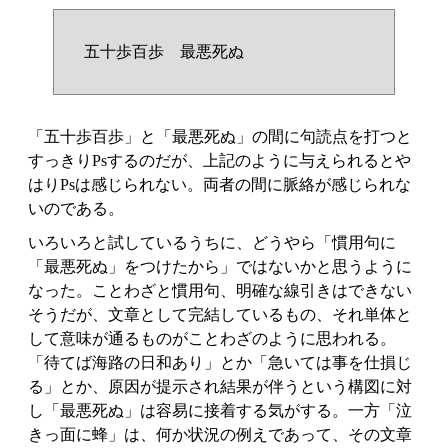
五十歩百歩 最悪死ぬ
「五十歩百歩」と「最悪死ぬ」の間に句読点を打つと
すっきりPsするのだが、上記のように与えられるとや
はりPsは感じられない。両者の間に脈絡が感じられな
いのである。
いろいろと試しているうちに、どうやら「慣用句に
「最悪死ぬ」をつけたから」ではないかと思うように
なった。ことわざと慣用句、明確な線引きはできない
そうだが、文章として完結しているもの、それ単体と
して意味が通るものがことわざのように思われる。
「待てば海路の日和あり」とか「急いては事を仕損じ
る」とか、原因が提示され結果が伴うという構図に対
し「最悪死ぬ」は容易に接着する気がする。一方「泣
きっ面に蜂」は、何か状況の例えであって、その文章