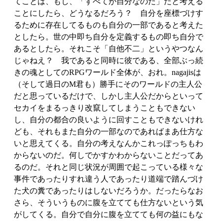
てことは、もし、「すべてが自分なのだ」だと考える
ことにしたら、どうなるだろう？ 自分を座標づけす
るために存在してるものも自分の一部であると考えた
としたら。世の中即ち自分を定義するもの即ち自分で
あるとしたら。それこそ「自他不二」というやつなん
じゃねえ？ 我であると同時に彼である、全部ぶっ続
きの魂としてのRPGワールド全体が、おれ。nagajisは
（そして過日のM君も）勝手にそのワールドの主人公
だと思っているだけで、しかし主人公だからといって
セカイをまるっきり改竄してしまうこともできない
し、自分の都合の良いように回すこともできないけれ
ども、それもまた自分の一部なのであればまあ仕方な
いと思えてくる。自分の考えなんかこれっぽっちもわ
からないのだ。何しでかすかわからないことだってあ
るのだ。それと同じ状況が周囲で起こっている様々な
事件であったりすれ違う人であったり道端で踏んづけ
た犬の糞であったりはしないだろうか。だったらなお
さら、そういうものに腹を立てても仕方ないという気
がしてくる。自分で自分に腹を立てても何の益にもな