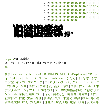
2021|
01
|
02
|
03
|
04
|
05
|
06
|
07
|
08
|
09
|
10
|
11
|
12
|
2022|
01
|
02
|
03
|
04
|
05
|
06
|
07
|
08
|
09
|
10
|
11
|
12
|
2023|
01
|
02
|
03
|
04
|
05
|
06
|
07
|
08
|
09
|
10
|
11
|
12
|
2024|
01
|
02
|
03
|
04
|
05
|
06
|
07
|
08
|
09
|
10
|
11
|
12
|
2025|
01
|
02
|
03
|
04
|
05
|
06
|
07
|
08
|
09
|
10
|
11
|
12
|
2026|
01
|
02
|
03
|
04
|
05
|
06
|
07
|
録"
nagajis
の
日
不定記。
本日のアクセス数：0｜昨日のアクセス数：0
ad
独言
|
archive.org
|
bdb
|
C60
|
D
|
KINIAS
|
NDL
|
OFF-uploader
|
ORJ
|
pdb
|
pdf
|
ph
|
ph.
|
tdb
|
ToDo
|
ToRead
|
Web
|
web
|
きたく
|
げ
|
なぞ
|
ふむ
|
アジ歴
|
キノコ
|
コアダンプ
|
テ
|
ネタ
|
ハチ
|
バックナンバーCD
|
メモ
|
乞御教示
|
企画
|
偽補完
|
力尽きた
|
南天
|
危機
|
原稿
|
古レール
|
土木
デジタルアーカイブス
|
土木構造物
|
大日本窯業協会雑誌
|
奇妙なポテ
ンシャル
|
奈良近遺調
|
宣伝
|
帰宅
|
廃道とは
|
廃道巡
|
廃道本
|
懐古
|
戦前特許
|
挾物
|
文芸
|
料理
|
新聞読
|
既出
|
未消化
|
標識
|
橋梁
|
毒
|
滋
賀県道元標
|
煉瓦
|
煉瓦刻印
|
煉瓦展
|
煉瓦工場
|
物欲
|
独言
|
現代本邦