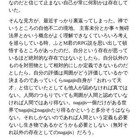
なのだと信じて止まない自己が常に何割かは存在して
いた。
そんな見方が、最近すっかり裏返ってしまった。禅で
いうところの自他不二の境地、 主客未分とか事々無碍
法界とかいう概念がよく理解できなくていろいろ考え
を巡らしている時、ふとM君のRPG説を思い出して頓
悟するところがあったのだ。自分という存在が思って
いるほど絶対的な存在ではないとしたら。自分以外の
ものを対照物として相対的にしか定義できないものだ
としたら。自分の評価は周囲がどう評価しているかで
決まるのであっていくらnagajis自身が「おれって天
才」と信じていたとしても他人が認めなければ真では
ない。人間のつもりでいても周囲が人間と認めていな
ければ人間ではあり得ない。nagajis一個だけがある世
界でnagajisはnagajisたり得るかというと多分そうはなら
ない。それしかないのであれば人間という定義も必要
ないし生き物であるかどうかも必要としない（無対そ
れ以外の存在としてのnagajis）だろう。