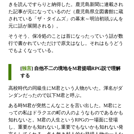
きを読んですらりと納得した。鹿児島新聞に連載され
た記事が元になっているのだ（鹿児島県立図書館に蔵
されている「ザ・タイムズ」の幕末～明治初頭ぶんを
元に話が展開される）。
そうそう、保冷処のことは首になったっていう話が数
行で書かれていただけで原文はなし。それはもうどう
でもよくなっている。
[
独言
] 自他不二の境地をM君提唱RPG説で理解
する
高校時代の同級生にM君という人物がいた。渾名がダ
ンダンだったので以下M君と呼ぶ。
ある時M君が突然こんなことを言い出した。M君にと
っての私はドラクエの町の人のようなものであるかも
知れないと。M君の人生というRPGの一場面に登場
し、重要かも知れないし重要でもないかも知れない発