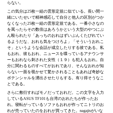
らない。
この気分は25枚一組の雲形定規に似ている。長い間一
緒にいたせいで精神感応して自分と他人の区別がつか
なくなった25枚一組の雲形定規である。一番小さなの
を罵ったらその数倍はあろうかという大型のやつにぶ
ん殴られたり「あっちのおれはずいぶんくたびれてい
るようだな、おれも気をつけろよ」「そういうおれこ
そ」というような会話が成立したりする彼である。私
もおれ、彼もおれ、ニュースを喋っているアナウンサ
ーもおれなら刺された女性（１９）も犯人もおれ。自
分に関わるものすべてがおれであり、そんなおれが知
らない一面を覗かせて驚かされることもあれば奇妙な
ポテンシャルを湧出させたりもする。有り得そうなこ
とである。
さらに敷衍すればモノだっておれだ。この文字を入力
しているASUS TF101も台湾のおれたちが作ったお
れ。寝転がっているソファもおれが作ってニトリのお
れが売っていたのをおれが買ってきた。nagajisがいな