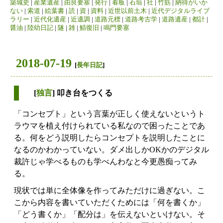
築城史
|
産業遺産
|
由良要塞
|
発行
|
看板
|
石垣
|
社
|
竹筋
|
納得がいか
ない
|
索道
|
絵葉書
|
読
|
資
|
資料
|
近世以前土木
|
近代デジタルライブ
ラリー
|
近代化遺産
|
近遺調
|
道路元標
|
道路考古学
|
道路遺産
|
都計
|
醤油
|
陸幼日記
|
隧
|
雑
|
鯖復旧
|
鳴門要塞
2018-07-19
[
長年日記
]
[
独言
] 叩き台をつくる
「コンセプト」という言葉が正しく使えないというト
ラウマを植え付けられている私なので困ったことであ
る。何をどう説明したらコンセプトを説明したことに
なるのかわかっていない。ダメ出しかOKかのデジタル
裁許じゃ学べるものも学べんわなと今更愚痴ってみ
る。
現状では単に全体像を作ってみただけに過ぎない。こ
こから内容を書いていただくためには「何を書くか」
「どう書くか」「配分は」を伝えないといけない。そ