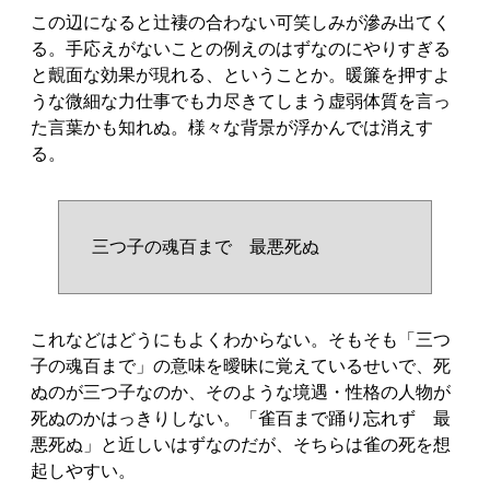
この辺になると辻褄の合わない可笑しみが滲み出てく
る。手応えがないことの例えのはずなのにやりすぎる
と覿面な効果が現れる、ということか。暖簾を押すよ
うな微細な力仕事でも力尽きてしまう虚弱体質を言っ
た言葉かも知れぬ。様々な背景が浮かんでは消えす
る。
三つ子の魂百まで 最悪死ぬ
これなどはどうにもよくわからない。そもそも「三つ
子の魂百まで」の意味を曖昧に覚えているせいで、死
ぬのが三つ子なのか、そのような境遇・性格の人物が
死ぬのかはっきりしない。「雀百まで踊り忘れず 最
悪死ぬ」と近しいはずなのだが、そちらは雀の死を想
起しやすい。