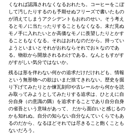
くなれば認識されなくなるおれたち。コーヒーをこぼ
して汚したりするのも予期せぬフリーズで書いたもの
が消えてしまうアクシデントもおれのせい。そう考え
るとモノに当たったりすることもなくなる。未だ見ぬ
モノ手に入れたいとか高価なモノに羨望したりとかす
ることもなくなる。それはおれなのだから。持ってい
ようといまいとそれがおれならそれでおｋなのであ
る。物欲から開放されるわけである。なんともすがす
がすがしい気分ではないか。
残るは形を伴わない何かの追求だけだけれども、情報
という無形物への欲はいまだ捨てきれない。歴史を掘
り下げてみたりとか煉瓦刻印や古レールから何かを読
み取ってみようとしてみたりする追求は、ひとえに自
分自身（の意識の隅）を追求することであり自分自身
の省吾という意味があって、 だから面白いと感じるの
かも知れぬ。自分の知らない自分なんていくらでもあ
るのだから、なるほどそれでは尽きること飽くことも
ないだろう。