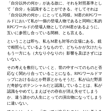
「自分以外の何か」がある故に、それを対照基準とし
て「自分」を認識することができる。そしてそれは
「自分以外の何か」にとっても同様。M君のRPGワー
ルドにおいて私が一個の登場人物であると同時に私的
RPGワールドの登場人物としてのM君があるように。
互いに参照し合っている間柄、とも言える。
ということは即ち、私もM君も対等の立場にある。鏡
で相照らしているようなもので、どちらかが欠けたら
もう一方にも（大なり小なりの）影響を及ぼさずには
いない。
その考えを敷衍していくと、世の中すべてのものと否
応なく関わり合っていることになる。RPGワールドマ
ップにおける山とか野原とかもそうだ。私が山だ野原
だ奇妙なポテンシャルだと認識していることは、私が
認識をやめてしまえばその存在が消え失せてしまう
か、違う誰かの人生にとっての演出物になってしまう
に違いない。