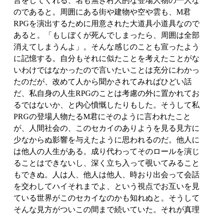
言をしてくれる、名も無き村人的な登場人物の一人な
のであると。周囲にある街や建物や空や雲も、M君
RPGを演出するために用意された大道具小道具なので
あると。「もしぼくが死んでしまったら、周囲は全部
消えてしまうんよ」。そんな感じのことも宣ったよう
に記憶する。自分もそれに似たことを考えたことがな
いわけではなかったので言いたいことは充分にわかっ
たのだが、改めて人から聞かされてみればひどい話
だ、私自身の人生RPGのことは考慮の外に置かれてお
るではないか、と内心憤慨したりもした。そうして私
PRGの登場人物たるM君にそのように言われたこと
が、人間社会の、このセカイのありようを見る見方に
少なからぬ影響を与えたように思われるのだ。他人に
は他人の人生がある。成り代わってそのロールを演じ
ることはできないし、深く立ち入って覗いてみること
もできぬ。人は人、他人は他人、時おり出会って会話
を交わしてハイそれまでよ、という視点でお互いを見
ている世界がこのセカイなのかも知れぬと。そうして
そんな見方がついこの間まで続いていた。それが真理