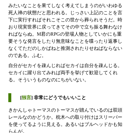
みたいなことを果てしなく考えてしまうのがいわゆる
死人禅の状態だと思われる。じっさい上記のことを言
下に実行すればそれこそこの世から葬られそうだ。時
おり現実世界に戻ってきてその中で立ち振る舞わなけ
ればならぬ。M君のRPGの登場人物としていかにも重
要そうな発言をしたり無意味なことを喋ったり返事し
なくてただのしかばねと推測されたりせねばならない
のである。ふむ。
自分がセカイを疎んじればセカイは自分を疎んじる。
セカイに躍り出てみれば両手を挙げて歓迎してくれ
る。そういうものなのにちがいない。
[
独言
] 非常にどうでもいいこと
きかんしゃトーマスのトーマスが踏んでいるのは双頭
レールなのかどうか。枕木への取り付けはスリーパー
を使ってるように見える。あるいはブルヘッドかも知
らんが。