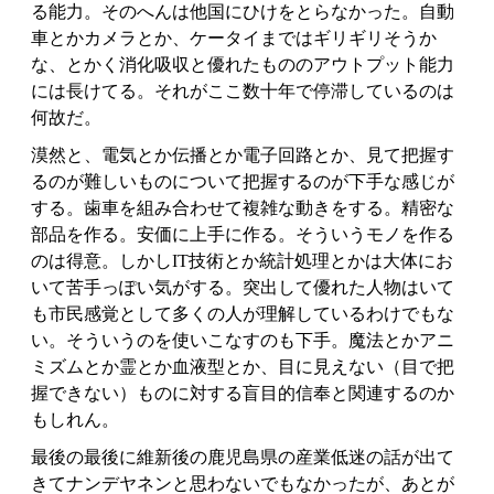
る能力。そのへんは他国にひけをとらなかった。自動
車とかカメラとか、ケータイまではギリギリそうか
な、とかく消化吸収と優れたもののアウトプット能力
には長けてる。それがここ数十年で停滞しているのは
何故だ。
漠然と、電気とか伝播とか電子回路とか、見て把握す
るのが難しいものについて把握するのが下手な感じが
する。歯車を組み合わせて複雑な動きをする。精密な
部品を作る。安価に上手に作る。そういうモノを作る
のは得意。しかしIT技術とか統計処理とかは大体にお
いて苦手っぽい気がする。突出して優れた人物はいて
も市民感覚として多くの人が理解しているわけでもな
い。そういうのを使いこなすのも下手。魔法とかアニ
ミズムとか霊とか血液型とか、目に見えない（目で把
握できない）ものに対する盲目的信奉と関連するのか
もしれん。
最後の最後に維新後の鹿児島県の産業低迷の話が出て
きてナンデヤネンと思わないでもなかったが、あとが