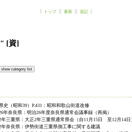
トップ
最新
追記
 [資]
県史（昭和39）P.431：昭和和歌山街道改修
26年奈良県：明治26年度奈良県通常会議事録（再掲）
2年三重県：大正2年三重県通常県会（自11月15日 至12月14日
2年奈良県：伊勢街道三重県側工事に関する建議