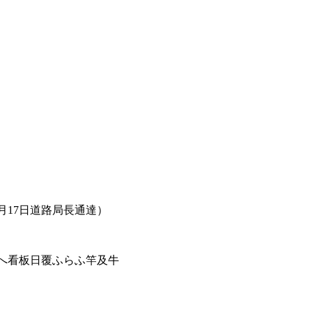
月17日道路局長通達）
へ看板日覆ふらふ竿及牛