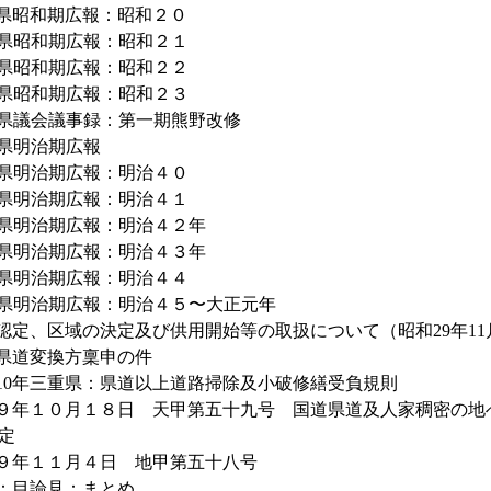
県昭和期広報：昭和２０
県昭和期広報：昭和２１
県昭和期広報：昭和２２
県昭和期広報：昭和２３
県議会議事録：第一期熊野改修
県明治期広報
県明治期広報：明治４０
県明治期広報：明治４１
県明治期広報：明治４２年
県明治期広報：明治４３年
県明治期広報：明治４４
県明治期広報：明治４５〜大正元年
認定、区域の決定及び供用開始等の取扱について（昭和29年11
県道変換方稟申の件
10年三重県：県道以上道路掃除及小破修繕受負規則
９年１０月１８日 天甲第五十九号 国道県道及人家稠密の地
定
９年１１月４日 地甲第五十八号
：目論見：まとめ