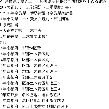
5年奈良県：県道上市・松阪線高見越の早期開通を求める建議
20〜大正13：一志郡周辺（三重県統計書）
21〜43年奈良県：伊勢街道（奈良県統計書）
21年奈良県：土木費支弁規則・県道関連
山県統計書
〜大正福井県：土木年表
23年福井県：土木費支出規則
すじ
14年京都府：郡費or区費
14年京都府：郡部土木費区別
14年京都府：区部土木費区別
15年京都府：区部土木費区別改正
15年京都府：郡部土木費区別改正
17年京都府：郡部土木費改正２
18年京都府：区部土木費区別改正２
21年京都府：郡部土木費区別改正４
22年京都府：名区勝地に達する道路
24年京都府：名区勝地に達する道路２
24年京都府：M22土木費支弁補助達改正