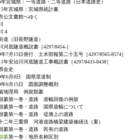
6年宮城県：一等道路・二等道路（日本道路史）
15年宮城県：宮城県統計書
市公文書館へゆく
川
川４
街道（旧長野隧道）
河底隧道概説書［4297/8454-］
年7月15日発行 土木部報第二十五号［4297/8565-8574］
1年安治川河底隧道工事概説書［4297/8433-8438］
県会史
9年6月8日 国県里道制
9年6月15日 図面調整概則
省地理局 例規類纂
類纂第一巻・道路 道幅回復の例規
類纂第一巻・道路 国県道幅について
類纂第一巻・道路 堤塘上の道路
十二年三重県 河港道路橋梁建築修繕法（案）
類纂第一巻・道路 民有の道路
類纂
第一巻：地所名称区別