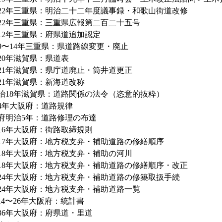
22年三重県：明治二十二年度議事録・和歌山街道改修
22年三重県：三重県広報第二百二十五号
12年三重県：府県道追加認定
9〜14年三重県：県道路線変更・廃止
20年滋賀県：県道表
21年滋賀県：県庁道廃止・筒井道更正
21年滋賀県：新海道改称
治18年滋賀県：道路関係の法令（恣意的抜粋）
4年大阪府：道路規律
府明治5年：道路修理の布達
16年大阪府：街路取締規則
17年大阪府：地方税支弁・補助道路の修繕順序
18年大阪府：地方税支弁・補助の河川
18年大阪府：地方税支弁・補助道路の修繕順序・改正
24年大阪府：地方税支弁・補助道路の修築取扱手続
24年大阪府：地方税支弁・補助道路一覧
14〜26年大阪府：統計書
36年大阪府：府県道・里道