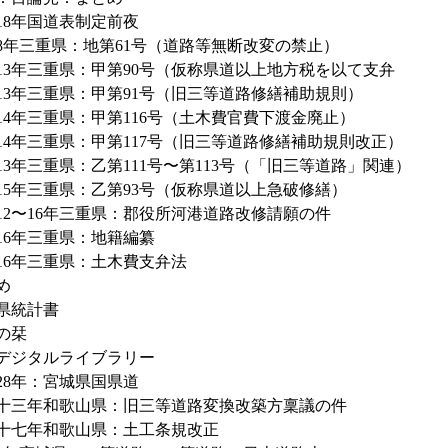
18年国道表制定前夜
8年三重県：地第61号（道路等無断改変の禁止）
13年三重県：甲第90号（仮称県道以上地方税を以て支弁
13年三重県：甲第91号（旧三等道路修繕補助規則）
14年三重県：甲第116号（土木費官費下渡金廃止）
14年三重県：甲第117号（旧三等道路修繕補助規則改正）
13年三重県：乙第111号〜第113号（「旧三等道路」関連）
15年三重県：乙第93号（仮称県道以上急破修繕）
12〜16年三重県：郡役所河港道路改修請願の件
16年三重県：地籍編纂
16年三重県：土木費支弁法
め
県統計書
の栞
デジタルライブラリー
28年：宮城県国県道
十三年和歌山県：旧三等道路変換改築方稟議の件
十七年和歌山県：土工条規改正