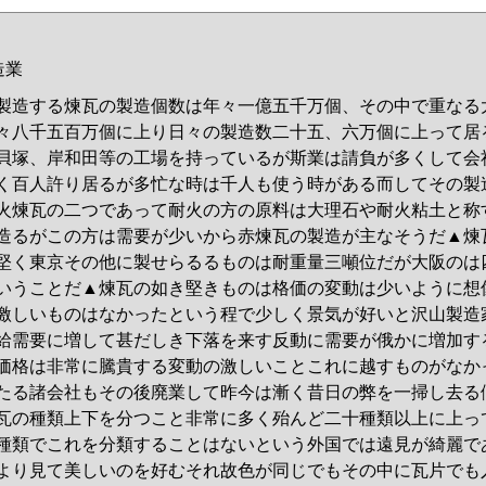
造業
製造する煉瓦の製造個数は年々一億五千万個、その中で重なる
々八千五百万個に上り日々の製造数二十五、六万個に上って居
貝塚、岸和田等の工場を持っているが斯業は請負が多くして会
く百人許り居るが多忙な時は千人も使う時がある而してその製
火煉瓦の二つであって耐火の方の原料は大理石や耐火粘土と称
造るがこの方は需要が少いから赤煉瓦の製造が主なそうだ▲煉
堅く東京その他に製せらるるものは耐重量三噸位だが大阪のは
いうことだ▲煉瓦の如き堅きものは格価の変動は少いように想
激しいものはなかったという程で少しく景気が好いと沢山製造
給需要に増して甚だしき下落を来す反動に需要が俄かに増加す
価格は非常に騰貴する変動の激しいことこれに越すものがなか
たる諸会社もその後廃業して昨今は漸く昔日の弊を一掃し去る
瓦の種類上下を分つこと非常に多く殆んど二十種類以上に上っ
種類でこれを分類することはないという外国では遠見が綺麗で
より見て美しいのを好むそれ故色が同じでもその中に瓦片でも