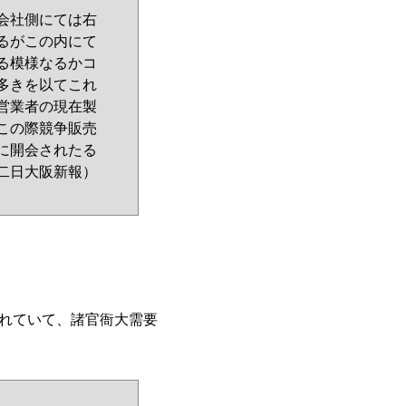
会社側にては右
るがこの内にて
る模様なるかコ
多きを以てこれ
営業者の現在製
この際競争販売
に開会されたる
二日大阪新報）
れていて、諸官衙大需要