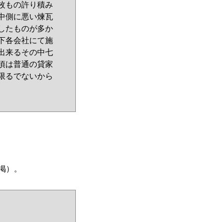
枚もの許り積み
中側に悪い煉瓦
したものが多か
下各会社にて施
出来るその中七
頃は普通の貸家
限るでないから
掲）。