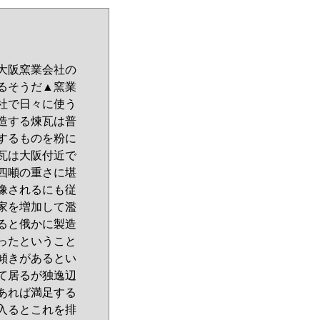
大阪窯業会社の
るそうだ▲窯業
社で日々に使う
造する煉瓦は普
するものを粉に
瓦は大阪付近で
四噸の重さに堪
像されるにも従
家を増加して濫
ると俄かに製造
ったということ
傾きがあるとい
て居るが独逸辺
あれば満足する
入るとこれを排