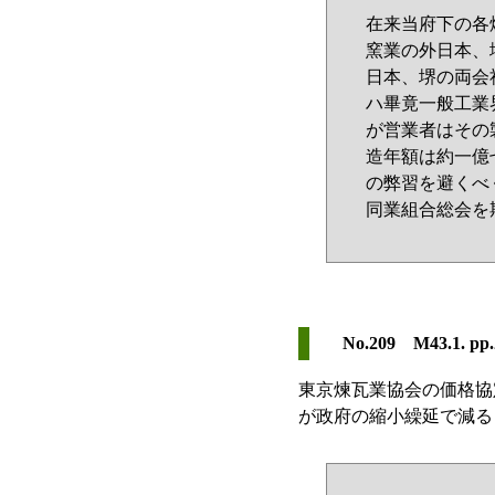
在来当府下の各
窯業の外日本、
日本、堺の両会
ハ畢竟一般工業
が営業者はその
造年額は約一億
の弊習を避くべ
同業組合総会を
No.209 M43.1. pp.
東京煉瓦業協会の価格協
が政府の縮小繰延で減る