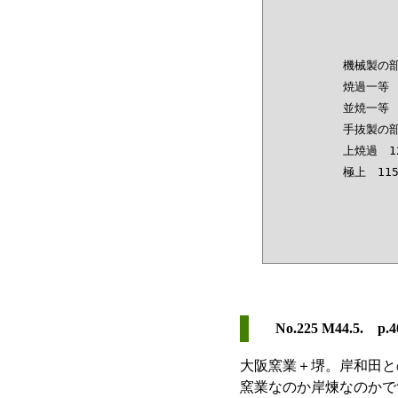
機械製の部
焼過一等　150〜125円	二等
並焼一等　135〜110円	二等
手抜製の部
上焼過　120〜105円	中焼過　1
No.225 M44.5. p.4
大阪窯業＋堺。岸和田と
窯業なのか岸煉なのかで