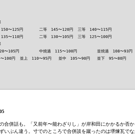


　145〜120円	三等　140〜115円

　130〜105円	三等　125〜100円



15〜100円	並焼過　108〜93円

05
の合併話も。「又前年〜能わざりし」が岸和田にかかるか否か
ずいぶん違う。寸でのところで合併談を蹴ったのは堺煉瓦でな