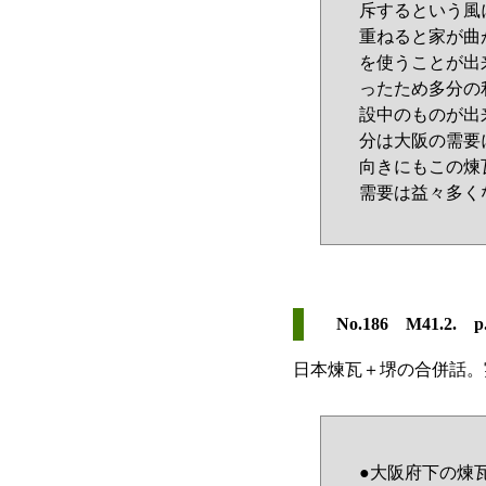
斥するという風
重ねると家が曲
を使うことが出
ったため多分の
設中のものが出
分は大阪の需要
向きにもこの煉
需要は益々多く
No.186 M41.2. p
日本煉瓦＋堺の合併話。
●大阪府下の煉