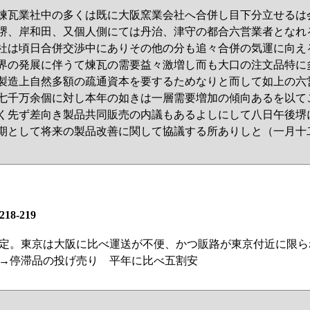
煉瓦業社中の多くは既に大阪窯業会社へ合併し目下分立せるは
堺、岸和田、又個人側にては丹治、津守の都合六営業者となれ
社は頃日合併交渉中にありその他の分も追々合併の気運に向え
界の発展に伴うて煉瓦の需要益々激増し而も大口の注文品特に
製造上自然多額の疏通資本を要するためなりと而して如上の六
七千万余個に対し本年の如きは一層需要増加の傾向あるを以て
く先ず差向き製品共同販売の内議もあるよしにして八日午後堺
期として将来の製品改善に関して協議する所ありしと（一月十
218-219
定。東京は大阪に比べ運送が不便、かつ販路が東京付近に限ら
→停滞品の投げ売り 平年に比べ五割安