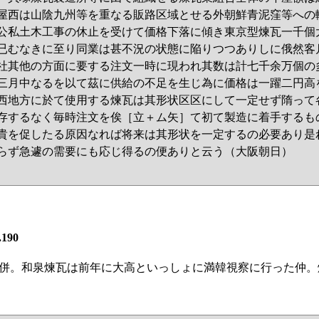
屋西は山陰九州等を重なる販路区域とせる外朝鮮青泥窪等への
公私土木工事の休止を受けて価格下落に傾き東京型煉瓦一千個
已むなきに至り同業は甚不況の状態に陥りつつありしに俄然客
社其他の方面に要する注文一時に現われ其数は計七千余万個の
三月中なるを以て茲に供給の不足を生じ為に価格は一躍二円高
西地方に於て使用する煉瓦は其形状区区にして一定せず隋って
存するなく毎時注文を俟［立＋ム矢］て初て製造に着手するも
貴を促したる原因なれば将来は其形状を一定するの必要あり是
らず急遽の需要にも応じ得るの便ありと云う（大阪朝日）
.190
併。和泉煉瓦は前年に大高といっしょに満韓視察に行った仲。