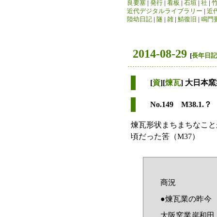
良要塞
|
発行
|
看板
|
石垣
|
社
|
近代デジタルライブラリー
|
近
陸幼日記
|
隧
|
雑
|
鯖復旧
|
鳴門
2014-08-29
[
長年日記
[
資
][
煉瓦
] 大日本
No.149 M38.1.？ 
煉瓦形状まちまちなこと
頃だった筈（M37）
商況
●煉瓦業の昨今
大阪窯業岸和田