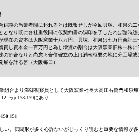
併
合併談の当業者間に起れるとは既報せしが今回貝塚、和泉の二
ととなり既に各社重役間に仮契約書の調印を了したれば臨時総
が現在の資本は大阪窯業十八万円、貝塚、和泉は七万円合計三
増資し資本金一百万円と為し増資の割合は大阪窯業旧株一株に
株の割合なりと尚愈々合併確立の上は満韓枢要の地に分工場或
発展を計る筈（大阪毎日）
業組合より満韓視察員として大阪窯業社長大高庄右衛門和泉煉
2. っp.158-159にあり
150-151
しい。伝聞形が多く心許ないがじっくり読むと重要な情報が多