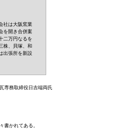
会社は大阪窯業
会を開き合併案
十二万円なるを
三株、貝塚、和
は出張所を新設
瓦専務取締役日吉端両氏
々書かれてある。