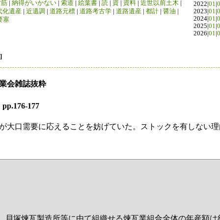
竹筋
|
納得がいかない
|
索道
|
絵葉書
|
読
|
資
|
資料
|
近世以前土木
|
2022|
01
|
代化遺産
|
近遺調
|
道路元標
|
道路考古学
|
道路遺産
|
都計
|
醤油
|
2023|
01
|
2024|
01
|
要塞
2025|
01
|
2026|
01
|
]
窯業会雑誌抜粋
pp.176-177
が大口需要に応えることを妨げていた。ストックを有しない理
、貝塚煉瓦製造所等に由て組織せる煉瓦業組合全体の年産額は