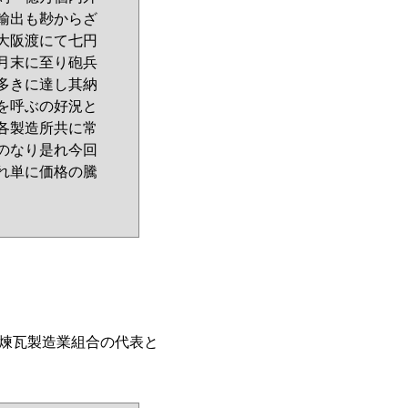
輸出も尠からざ
大阪渡にて七円
月末に至り砲兵
多きに達し其納
を呼ぶの好況と
各製造所共に常
のなり是れ今回
れ単に価格の騰
煉瓦製造業組合の代表と