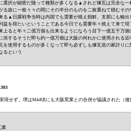
に選択が細密だ随って種類が多くなる▲されど煉瓦は完全な一
がる故に一枚々々の間にその半分のものを二枚重ねて積むその
来る▲日露戦争当時は内国でも需要が殖え朝鮮、支那にも輸出
利益を得たいということである今日でも需要年々殖えて来て現
来上ると年々二億万個も出来るようになろう目下一億五千万個
に供するそうだ即ち約一億万個は大阪の何れかに使用される近
瓦を使用するものが多くなって即ち必ずしも煉瓦造の家許りに
なるという
.303
実現せず。堺はM44頃にも大阪窯業との合併が協議された（後
瓦業