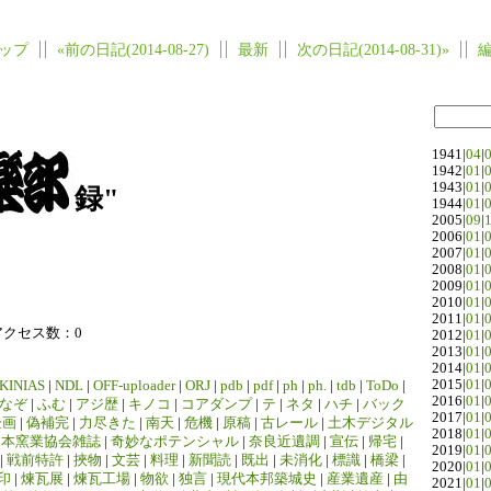
ップ
«前の日記(2014-08-27)
最新
次の日記(2014-08-31)»
1941|
04
|
1942|
01
|
1943|
01
|
録"
1944|
01
|
2005|
09
|
2006|
01
|
2007|
01
|
2008|
01
|
2009|
01
|
2010|
01
|
2011|
01
|
アクセス数：0
2012|
01
|
2013|
01
|
2014|
01
|
2015|
01
|
KINIAS
|
NDL
|
OFF-uploader
|
ORJ
|
pdb
|
pdf
|
ph
|
ph.
|
tdb
|
ToDo
|
2016|
01
|
なぞ
|
ふむ
|
アジ歴
|
キノコ
|
コアダンプ
|
テ
|
ネタ
|
ハチ
|
バック
2017|
01
|
企画
|
偽補完
|
力尽きた
|
南天
|
危機
|
原稿
|
古レール
|
土木デジタル
2018|
01
|
日本窯業協会雑誌
|
奇妙なポテンシャル
|
奈良近遺調
|
宣伝
|
帰宅
|
2019|
01
|
|
戦前特許
|
挾物
|
文芸
|
料理
|
新聞読
|
既出
|
未消化
|
標識
|
橋梁
|
2020|
01
|
印
|
煉瓦展
|
煉瓦工場
|
物欲
|
独言
|
現代本邦築城史
|
産業遺産
|
由
2021|
01
|