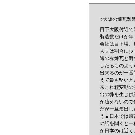
○大阪の煉瓦製
目下大阪付近で
製造数だけが年
会社は目下堺、
人夫は割合に少
通の赤煉瓦と耐
したるものより
出来るのが一番
えて最も堅いと
来これ程変動の
出の弊を生じ供
が殖えないので
だが一旦濫出し
う▲日本では煉
の話を聞くと一
が日本のは近く