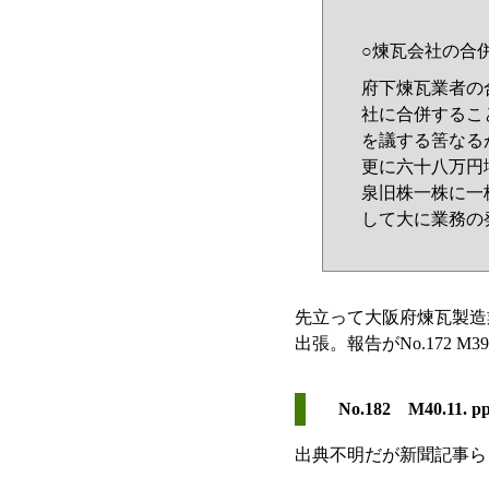
○煉瓦会社の合
府下煉瓦業者の
社に合併するこ
を議する筈なる
更に六十八万円
泉旧株一株に一
して大に業務の
先立って大阪府煉瓦製造
出張。報告がNo.172 M39.1
No.182 M40.11. pp
出典不明だが新聞記事ら