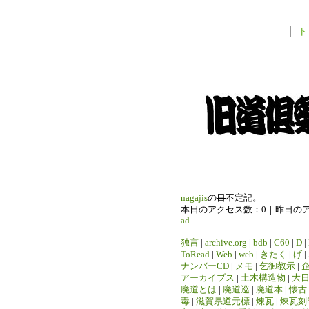
ト
nagajis
の
日
不定記。
本日のアクセス数：0｜昨日の
ad
独言
|
archive.org
|
bdb
|
C60
|
D
|
ToRead
|
Web
|
web
|
きたく
|
げ
|
ナンバーCD
|
メモ
|
乞御教示
|
アーカイブス
|
土木構造物
|
大
廃道とは
|
廃道巡
|
廃道本
|
懐古
毒
|
滋賀県道元標
|
煉瓦
|
煉瓦刻