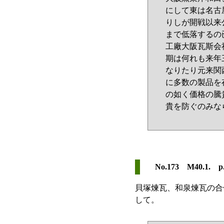
にして東は名古
りしが開戦以来
まで低落するの
工廠大阪瓦斯会
期は何れも来年
なりたり元来関
に多数の製品を
の如く価格の騰
貴を防ぐのみな
No.173 M40.1. p
貝塚煉瓦、和泉煉瓦の合
して。