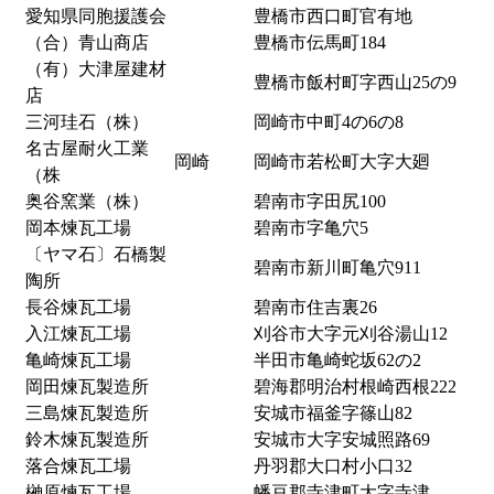
愛知県同胞援護会
豊橋市西口町官有地
（合）青山商店
豊橋市伝馬町184
（有）大津屋建材
豊橋市飯村町字西山25の9
店
三河珪石（株）
岡崎市中町4の6の8
名古屋耐火工業
岡崎
岡崎市若松町大字大廻
（株
奥谷窯業（株）
碧南市字田尻100
岡本煉瓦工場
碧南市字亀穴5
〔ヤマ石〕石橋製
碧南市新川町亀穴911
陶所
長谷煉瓦工場
碧南市住吉裏26
入江煉瓦工場
刈谷市大字元刈谷湯山12
亀崎煉瓦工場
半田市亀崎蛇坂62の2
岡田煉瓦製造所
碧海郡明治村根崎西根222
三島煉瓦製造所
安城市福釜字篠山82
鈴木煉瓦製造所
安城市大字安城照路69
落合煉瓦工場
丹羽郡大口村小口32
榊原煉瓦工場
幡豆郡寺津町大字寺津