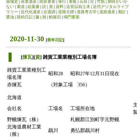
築城史
|
産業遺産
|
由良要塞
|
発行
|
看板
|
石垣
|
社
|
竹筋
|
納得がいか
ない
|
索道
|
絵葉書
|
読
|
資
|
資料
|
近世以前土木
|
近代デジタルライブ
ラリー
|
近代化遺産
|
近遺調
|
道路元標
|
道路考古学
|
道路遺産
|
都計
|
醤油
|
陸幼日記
|
隧
|
雑
|
鯖復旧
|
鳴門要塞
2020-11-30
[
長年日記
]
[
煉瓦
][
資
] 雑貨工業業種別工場名簿
雑貨工業業種別工
昭和28
昭和27年12月31日現在
場名簿
赤煉瓦
（対象工場 356）
北海道
会社名
工場名
工場所在地
野幌煉瓦（株）
札幌郡江別町字元野幌
北海道農材工業
鵡川
勇払郡鵡川村
（株）