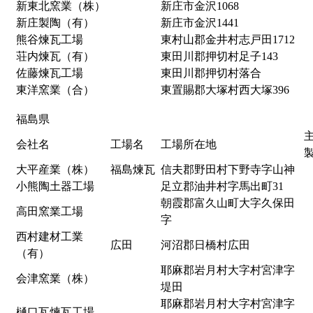
新東北窯業（株）
新庄市金沢1068
新庄製陶（有）
新庄市金沢1441
熊谷煉瓦工場
東村山郡金井村志戸田1712
荘内煉瓦（有）
東田川郡押切村足子143
佐藤煉瓦工場
東田川郡押切村落合
東洋窯業（合）
東置賜郡大塚村西大塚396
福島県
会社名
工場名
工場所在地
大平産業（株）
福島煉瓦
信夫郡野田村下野寺字山神
小熊陶土器工場
足立郡油井村字馬出町31
朝霞郡富久山町大字久保田
高田窯業工場
字
西村建材工業
広田
河沼郡日橋村広田
（有）
耶麻郡岩月村大字村宮津字
会津窯業（株）
堤田
耶麻郡岩月村大字村宮津字
樋口瓦煉瓦工場