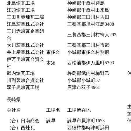
北島煉瓦工場
神崎郡千歳村迎島
江頭煉瓦工場
神崎郡千歳村出来島
三田川赤煉瓦工場
神崎郡三田川村吉田
江島窯業株式会社
三養基郡旭村江島3408
三川赤煉瓦企業組
三養基郡三川村寄人292
合
大川窯業株式会社
三養基郡三川村市武
井上産業株式会社
東多久
小城郡東多久村別府
伊万里煉瓦合資会
木須
西松浦郡伊万里町5393
社
武内煉瓦工場
杵島郡武内村梅野乙
川副製煉合資会社
小城郡小城町57
双子黒煉瓦工場
唐津市双子4961
長崎県
会社名
工場名
工場所在地
（合）日南商会
諫早
諫早市貝津町1653
（合）西煉瓦
西彼杵郡時津町浜田