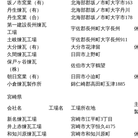
坂ノ市窯業（有）
北海部郡坂ノ市町大字市163
丹生煉瓦（有）
北海部郡坂ノ市町大字丹川
丹生窯業（合）
北海部郡坂ノ市町大字市178
第一建設長州煉瓦
宇佐郡長州町大字長州
工場
土岐煉瓦工場
宇佐郡長州町大字長州911
大分煉瓦（有）
大分市花津留
久間煉瓦工場
日田市上野町
保戸ヶ谷煉瓦
佐伯市大字鶴望
（株）
朝日窯業（有）
日田市小迫町
小倉煉瓦製作所
錦仁崎郡高田町玉津1885
宮崎県
会社名
工場名
工場所在地
新名煉瓦工場
宮崎市江平町3丁目
井上赤煉瓦工場
宮崎市大字恒久4175
和知川原煉瓦工場
宮崎市和知川原町