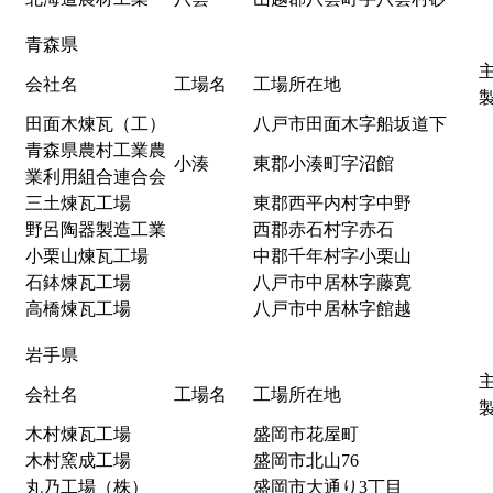
青森県
会社名
工場名
工場所在地
田面木煉瓦（工）
八戸市田面木字船坂道下
青森県農村工業農
小湊
東郡小湊町字沼館
業
利用
組合
連合会
三土煉瓦工場
東郡西平内村字中野
野呂陶器製造工業
西郡赤石村字赤石
小栗山煉瓦工場
中郡千年村字小栗山
石鉢煉瓦工場
八戸市中居林字藤寛
高橋煉瓦工場
八戸市中居林字館越
岩手県
会社名
工場名
工場所在地
木村煉瓦工場
盛岡市花屋町
木村窯成工場
盛岡市北山76
丸乃工場（株）
盛岡市大通り3丁目