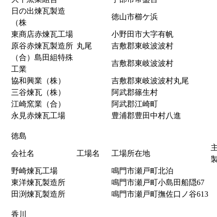
日の出煉瓦製造
徳山市櫛ケ浜
（株
東商店赤煉瓦工場
小野田市大字有帆
原谷赤煉瓦製造所
丸尾
吉敷郡東岐波波村
（合）島田組特殊
吉敷郡東岐波波村
工業
協和興業（株）
吉敷郡東岐波波村丸尾
三谷煉瓦（株）
阿武郡篠生村
江崎窯業（合）
阿武郡江崎町
永見赤煉瓦工場
豊浦郡豊田中村八進
徳島
会社名
工場名
工場所在地
野崎煉瓦工場
鳴門市瀬戸町北泊
東洋煉瓦製造所
鳴門市瀬戸町小島田船隠67
田渕煉瓦製造所
鳴門市瀬戸町撫佐口ノ谷613
香川