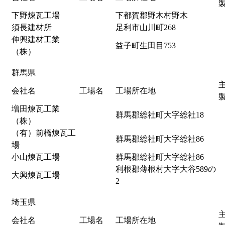
下野煉瓦工場
下都賀郡野木村野木
須長建材所
足利市山川町268
伸興建材工業
益子町生田目753
（株）
群馬県
会社名
工場名
工場所在地
増田煉瓦工業
群馬郡総社町大字総社18
（株）
（有）前橋煉瓦工
群馬郡総社町大字総社86
場
小山煉瓦工場
群馬郡総社町大字総社86
利根郡薄根村大字大谷589の
大興煉瓦工場
2
埼玉県
会社名
工場名
工場所在地