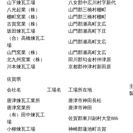
山下煉瓦工場
八女郡中広川村字新代
八光起業（株）
山門郡三橋村棚町
棚町窯業（株）
山門郡三橋村棚町
古賀窯業（株）
山門郡瀬高町文広
坂田煉瓦工場
山門郡瀬高町下庄
（合）高橋煉瓦工
山門郡瀬高町文広
場
山門窯業（株）
山門郡瀬高町文広
北九州窯業（株）
田川郡匂金村仲津原
川本煉瓦工場
京都郡仲津村新田原
佐賀県
会社名
工場名
工場所在地
唐津煉瓦工業所
唐津市神田長松
唐津窯業所
唐津市神田
（有）田中煉瓦工
佐賀郡東川副村大堂886
場
小柳煉瓦工場
神崎郡蓮池町古賀