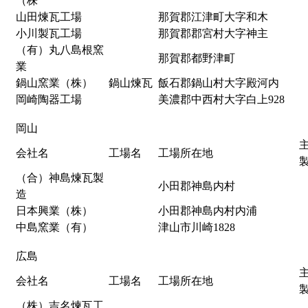
（株
山田煉瓦工場
那賀郡江津町大字和木
小川製瓦工場
那賀郡郡宮村大字神主
（有）丸八島根窯
那賀郡都野津町
業
鍋山窯業（株）
鍋山煉瓦
飯石郡鍋山村大字殿河内
岡崎陶器工場
美濃郡中西村大字白上928
岡山
会社名
工場名
工場所在地
（合）神島煉瓦製
小田郡神島内村
造
日本興業（株）
小田郡神島内村内浦
中島窯業（有）
津山市川崎1828
広島
会社名
工場名
工場所在地
（株）吉名煉瓦工