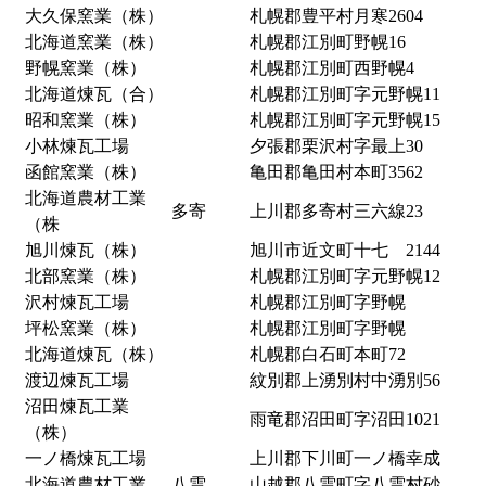
大久保窯業（株）
札幌郡豊平村月寒2604
北海道窯業（株）
札幌郡江別町野幌16
野幌窯業（株）
札幌郡江別町西野幌4
北海道煉瓦（合）
札幌郡江別町字元野幌11
昭和窯業（株）
札幌郡江別町字元野幌15
小林煉瓦工場
夕張郡栗沢村字最上30
函館窯業（株）
亀田郡亀田村本町3562
北海道農材工業
多寄
上川郡多寄村三六線23
（株
旭川煉瓦（株）
旭川市近文町十七 2144
北部窯業（株）
札幌郡江別町字元野幌12
沢村煉瓦工場
札幌郡江別町字野幌
坪松窯業（株）
札幌郡江別町字野幌
北海道煉瓦（株）
札幌郡白石町本町72
渡辺煉瓦工場
紋別郡上湧別村中湧別56
沼田煉瓦工業
雨竜郡沼田町字沼田1021
（株）
一ノ橋煉瓦工場
上川郡下川町一ノ橋幸成
北海道農材工業
八雲
山越郡八雲町字八雲村砂