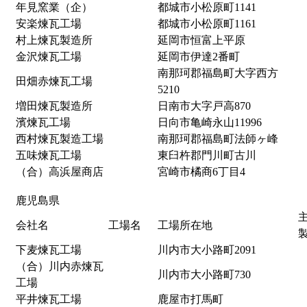
年見窯業（企）
都城市小松原町1141
安楽煉瓦工場
都城市小松原町1161
村上煉瓦製造所
延岡市恒富上平原
金沢煉瓦工場
延岡市伊達2番町
南那珂郡福島町大字西方
田畑赤煉瓦工場
5210
増田煉瓦製造所
日南市大字戸高870
濱煉瓦工場
日向市亀崎永山11996
西村煉瓦製造工場
南那珂郡福島町法師ヶ峰
五味煉瓦工場
東臼杵郡門川町古川
（合）高浜屋商店
宮崎市橘商6丁目4
鹿児島県
会社名
工場名
工場所在地
下麦煉瓦工場
川内市大小路町2091
（合）川内赤煉瓦
川内市大小路町730
工場
平井煉瓦工場
鹿屋市打馬町