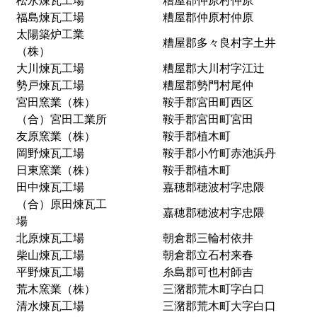
松永煉瓦工場
糟屋郡仲原村仲原
福島煉瓦工場
糟屋郡仲原村仲原
太陽築炉工業
糟屋郡多々良村字土井
（株）
大川煉瓦工場
糟屋郡大川村字江辻
勢戸煉瓦工場
糟屋郡勢門村尾仲
宮田窯業（株）
鞍手郡宮田町西区
（合）宮田工業所
鞍手郡宮田町宮田
友原窯業（株）
鞍手郡植木町
岡野煉瓦工場
鞍手郡小竹町赤池浜丹
日東窯業（株）
鞍手郡植木町
田中煉瓦工場
嘉穂郡穂波村字忠隈
（合）原田煉瓦工
嘉穂郡穂波村字忠隈
場
北原煉瓦工場
朝倉郡三輪村依井
柴山煉瓦工場
朝倉郡立石村来春
平野煉瓦工場
糸島郡可也村師吉
荒木窯業（株）
三潴郡荒木町字白口
清水煉瓦工場
三潴郡荒木町大字白口