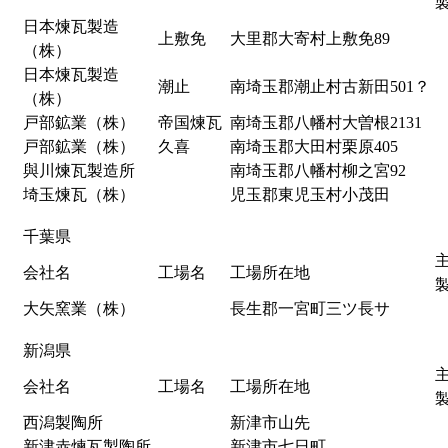
日本煉瓦製造
上敷免
大里郡大寄村上敷免89
（株）
日本煉瓦製造
潮止
南埼玉郡潮止村古新田501？
（株）
戸部鉱業（株）
帝国煉瓦
南埼玉郡八幡村大曽根2131
戸部鉱業（株）
久喜
南埼玉郡大田村栗原405
與川煉瓦製造所
南埼玉郡八幡村柳之宮92
埼玉煉瓦（株）
児玉郡東児玉村小茂田
千葉県
会社名
工場名
工場所在地
大矢窯業（株）
長生郡一宮町三ツ長サ
新潟県
会社名
工場名
工場所在地
西潟製陶所
新津市山先
新津赤煉瓦製陶所
新津市七日町