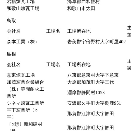
岩橋煉瓦工場
海草郡西和佐村
和歌山煉瓦工場
和歌山市太田
鳥取
会社名
工場名
工場所在地
森本工業（株）
岩美郡宇倍野村大字町屋402
島根
会社名
工場名
工場所在地
意東煉瓦工場
八束郡意東村大字下意東
加茂窯業企業組合
大原郡加茂町大字三代
（株）静間耐火工
邇摩郡静間村1053
業所
シネマ煉瓦工業所
安濃郡久手町大字刺鹿951
平下窯業所〔○
那賀郡江津町大字郷田
平〕
〔○惣〕新和建材
那賀郡江津町大字郷田