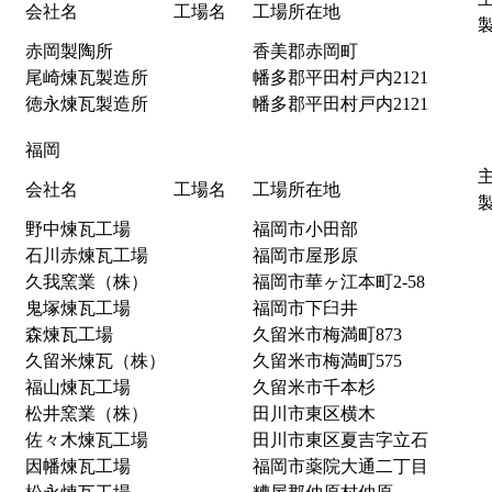
会社名
工場名
工場所在地
赤岡製陶所
香美郡赤岡町
尾崎煉瓦製造所
幡多郡平田村戸内2121
徳永煉瓦製造所
幡多郡平田村戸内2121
福岡
会社名
工場名
工場所在地
野中煉瓦工場
福岡市小田部
石川赤煉瓦工場
福岡市屋形原
久我窯業（株）
福岡市華ヶ江本町2-58
鬼塚煉瓦工場
福岡市下臼井
森煉瓦工場
久留米市梅満町873
久留米煉瓦（株）
久留米市梅満町575
福山煉瓦工場
久留米市千本杉
松井窯業（株）
田川市東区横木
佐々木煉瓦工場
田川市東区夏吉字立石
因幡煉瓦工場
福岡市薬院大通二丁目