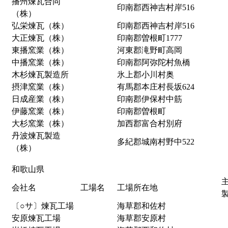
播州煉瓦合同
印南郡西神吉村岸516
（株）
弘栄煉瓦（株）
印南郡西神吉村岸516
大正煉瓦（株）
印南郡曽根町1777
東播窯業（株）
河東郡滝野町高岡
中播窯業（株）
印南郡阿弥陀村魚橋
木杉煉瓦製造所
氷上郡小川村奥
摂津窯業（株）
有馬郡本庄村長坂624
日成産業（株）
印南郡伊保村中筋
伊藤窯業（株）
印南郡曽根町
大杉窯業（株）
加西郡富合村別府
丹波煉瓦製造
多紀郡城南村野中522
（株）
和歌山県
会社名
工場名
工場所在地
〔○サ〕煉瓦工場
海草郡和佐村
安原煉瓦工場
海草郡安原村