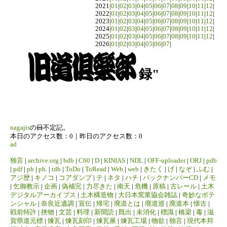
2021|
01
|
02
|
03
|
04
|
05
|
06
|
07
|
08
|
09
|
10
|
11
|
12
|
2022|
01
|
02
|
03
|
04
|
05
|
06
|
07
|
08
|
09
|
10
|
11
|
12
|
2023|
01
|
02
|
03
|
04
|
05
|
06
|
07
|
08
|
09
|
10
|
11
|
12
|
2024|
01
|
02
|
03
|
04
|
05
|
06
|
07
|
08
|
09
|
10
|
11
|
12
|
2025|
01
|
02
|
03
|
04
|
05
|
06
|
07
|
08
|
09
|
10
|
11
|
12
|
2026|
01
|
02
|
03
|
04
|
05
|
06
|
07
|
録"
nagajis
の
日
不定記。
本日のアクセス数：0｜昨日のアクセス数：0
ad
独言
|
archive.org
|
bdb
|
C60
|
D
|
KINIAS
|
NDL
|
OFF-uploader
|
ORJ
|
pdb
|
pdf
|
ph
|
ph.
|
tdb
|
ToDo
|
ToRead
|
Web
|
web
|
きたく
|
げ
|
なぞ
|
ふむ
|
アジ歴
|
キノコ
|
コアダンプ
|
テ
|
ネタ
|
ハチ
|
バックナンバーCD
|
メモ
|
乞御教示
|
企画
|
偽補完
|
力尽きた
|
南天
|
危機
|
原稿
|
古レール
|
土木
デジタルアーカイブス
|
土木構造物
|
大日本窯業協会雑誌
|
奇妙なポテ
ンシャル
|
奈良近遺調
|
宣伝
|
帰宅
|
廃道とは
|
廃道巡
|
廃道本
|
懐古
|
戦前特許
|
挾物
|
文芸
|
料理
|
新聞読
|
既出
|
未消化
|
標識
|
橋梁
|
毒
|
滋
賀県道元標
|
煉瓦
|
煉瓦刻印
|
煉瓦展
|
煉瓦工場
|
物欲
|
独言
|
現代本邦