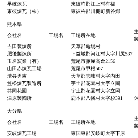
早岐煉瓦
東彼杵郡江上村有福
東彼煉瓦（株）
東彼杵郡川棚町新谷郷
熊本県
会社名
工場名
工場所在地
吉田製煉所
天草郡亀場村
肥後製煉所
下益城郡河江村大字川尻537
玉名窯業（有）
荒尾市菰屋高倉2156
山田赤煉瓦工場
荒尾市甲根507
渋谷勇吉
天草郡志岐村大字内田
笠松煉瓦製造所
宇土郡花園村大字立岡
共同花園
宇土郡花園村大字立岡
津原製陶所
鹿本郡八幡村大字杉391
大分県
会社名
工場名
工場所在地
安岐煉瓦工場
東国東郡安岐町大字下原