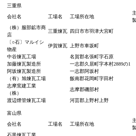
三重県
会社名
工場名
工場所在地
（株）服部鉱市商
三重煉瓦
四日市市羽津大宮町
店
〔○石〕マルイシ
伊賀煉瓦
上野市車坂町
物産
中谷煉瓦工場
名賀郡名張町字石原
加藤煉瓦製造所
一志郡久居町字本村2889の1
阿坂煉瓦製造所
一志郡阿坂村
（有）旭煉瓦工場
飯南郡花岡町字田村
志摩窯建工業
志摩郡磯部村
（株）
渡辺煙管煉瓦工場
河芸郡上野村上野
富山県
会社名
工場名
工場所在地
石黒煉瓦工業