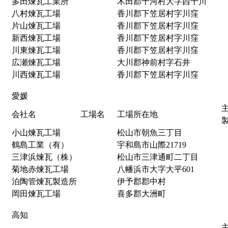
多田煉瓦工業所
木田郡十河村大字西十川
八村煉瓦工場
香川郡下笠居村字川窪
片山煉瓦工場
香川郡下笠居村字川窪
新西煉瓦工場
香川郡下笠居村字川窪
川東煉瓦工場
香川郡下笠居村字川窪
広瀬煉瓦工場
大川郡神前村字石井
川西煉瓦工場
香川郡下笠居村字川窪
愛媛
会社名
工場名
工場所在地
小山煉瓦工場
松山市朝魚三丁目
鶴島工業（有）
宇和島市山際21719
三津浜煉瓦（株）
松山市三津通町二丁目
菊地赤煉瓦工場
八幡浜市大字大平601
泊陶管煉瓦製造所
伊予郡郡中村
岡田煉瓦工場
喜多郡大洲町
高知