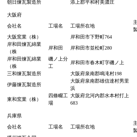
朝日煉瓦製造所
添上郡平和村美濃庄
大阪府
会社名
工場名
工場所在地
大阪窯業（株）
岸和田市下野町764
岸和田煉瓦綿業
岸和田
岸和田市並松町280
（株
岸和田煉瓦綿業
磯ノ上分
岸和田市春木町字磯ノ上
（株
工
三和煉瓦製造所
大阪府泉南郡鳴滝村198
大阪府泉南郡雄信達村男里
伊藤煉瓦製造所
浜
四條畷工
大阪府北河内郡水本村打上
東和窯業（株）
場
683
兵庫県
会社名
工場名
工場所在地