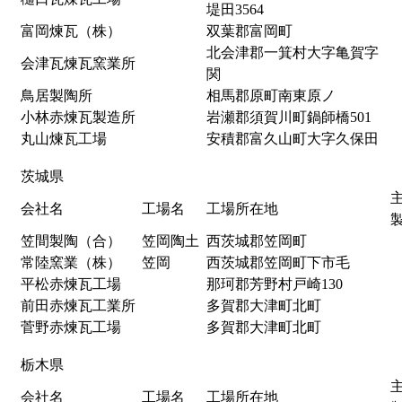
堤田
3564
富岡煉瓦（株）
双葉郡富岡町
北会津郡一箕村大字亀賀字
会津瓦煉瓦窯業所
関
鳥居製陶所
相馬郡原町南東原ノ
小林赤煉瓦製造所
岩瀬郡須賀川町鍋師橋501
丸山煉瓦工場
安積郡富久山町大字久保田
茨城県
会社名
工場名
工場所在地
笠間製陶（合）
笠岡陶土
西茨城郡笠岡町
常陸窯業（株）
笠岡
西茨城郡笠岡町下市毛
平松赤煉瓦工場
那珂郡芳野村戸崎130
前田赤煉瓦工業所
多賀郡大津町北町
菅野赤煉瓦工場
多賀郡大津町北町
栃木県
会社名
工場名
工場所在地