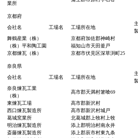
業所
京都府
会社名
工場名
工場所在地
舞鶴産業（株）
京都府加佐郡神崎村
（株）平和陶工園
福知山市天田釜戸
京都煉瓦（株）
京都市伏見区深草渕町25
奈良県
会社名
工場名
工場所在地
奈良煉瓦工業
高市郡天満村箸喰69
（株）
東煉瓦工場
高市郡新沢村
西口煉瓦製造所
高市郡新沢村城戸
葛城窯業所
北葛城郡上牧村上牧
明治煉瓦製造所
添上郡明治村南永井
斎藤煉瓦製造所
添上郡辰市村東九条