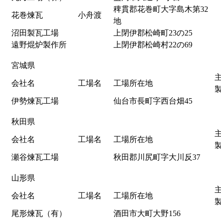
稗貫郡花巻町大字島木第32
花巻煉瓦
小舟渡
地
沼田製瓦工場
上閉伊郡松崎町23の25
遠野焜炉製作所
上閉伊郡松崎村22の69
宮城県
会社名
工場名
工場所在地
伊勢煉瓦工場
仙台市長町字西台畑45
秋田県
会社名
工場名
工場所在地
瀬谷煉瓦工場
秋田郡川尻町字大川反37
山形県
会社名
工場名
工場所在地
尾形煉瓦（有）
酒田市大町大野156