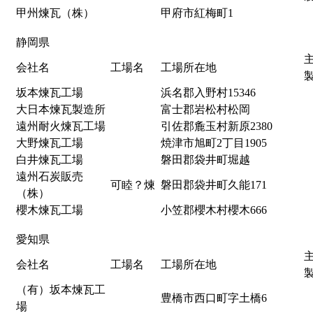
甲州煉瓦（株）
甲府市紅梅町1
静岡県
会社名
工場名
工場所在地
坂本煉瓦工場
浜名郡入野村15346
大日本煉瓦製造所
富士郡岩松村松岡
遠州耐火煉瓦工場
引佐郡麁玉村新原2380
大野煉瓦工場
焼津市旭町2丁目1905
白井煉瓦工場
磐田郡袋井町堀越
遠州石炭販売
可睦？煉
磐田郡袋井町久能171
（株）
櫻木煉瓦工場
小笠郡櫻木村櫻木666
愛知県
会社名
工場名
工場所在地
（有）坂本煉瓦工
豊橋市西口町字土橋6
場