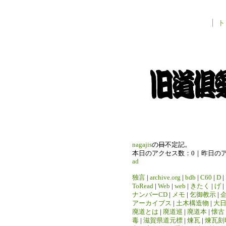
ト
nagajis
の
日
不定記。
本日のアクセス数：0｜昨日の
ad
独言
|
archive.org
|
bdb
|
C60
|
D
|
ToRead
|
Web
|
web
|
きたく
|
げ
|
ナンバーCD
|
メモ
|
乞御教示
|
アーカイブス
|
土木構造物
|
大
廃道とは
|
廃道巡
|
廃道本
|
懐古
毒
|
滋賀県道元標
|
煉瓦
|
煉瓦刻