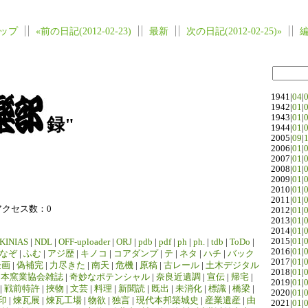
ップ
«前の日記(2012-02-23)
最新
次の日記(2012-02-25)»
1941|
04
|
1942|
01
|
1943|
01
|
録"
1944|
01
|
2005|
09
|
2006|
01
|
2007|
01
|
2008|
01
|
2009|
01
|
2010|
01
|
2011|
01
|
アクセス数：0
2012|
01
|
2013|
01
|
2014|
01
|
2015|
01
|
KINIAS
|
NDL
|
OFF-uploader
|
ORJ
|
pdb
|
pdf
|
ph
|
ph.
|
tdb
|
ToDo
|
2016|
01
|
なぞ
|
ふむ
|
アジ歴
|
キノコ
|
コアダンプ
|
テ
|
ネタ
|
ハチ
|
バック
2017|
01
|
企画
|
偽補完
|
力尽きた
|
南天
|
危機
|
原稿
|
古レール
|
土木デジタル
2018|
01
|
日本窯業協会雑誌
|
奇妙なポテンシャル
|
奈良近遺調
|
宣伝
|
帰宅
|
2019|
01
|
|
戦前特許
|
挾物
|
文芸
|
料理
|
新聞読
|
既出
|
未消化
|
標識
|
橋梁
|
2020|
01
|
印
|
煉瓦展
|
煉瓦工場
|
物欲
|
独言
|
現代本邦築城史
|
産業遺産
|
由
2021|
01
|