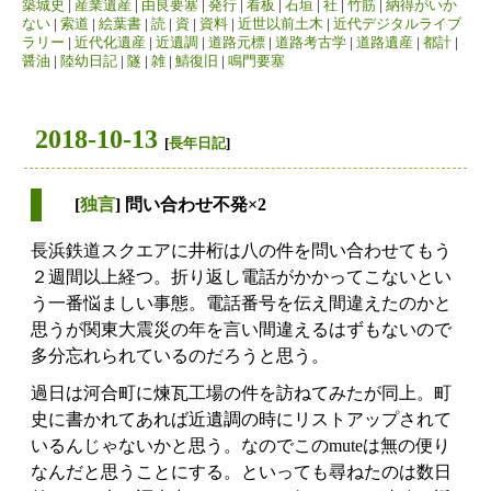
築城史
|
産業遺産
|
由良要塞
|
発行
|
看板
|
石垣
|
社
|
竹筋
|
納得がいか
ない
|
索道
|
絵葉書
|
読
|
資
|
資料
|
近世以前土木
|
近代デジタルライブ
ラリー
|
近代化遺産
|
近遺調
|
道路元標
|
道路考古学
|
道路遺産
|
都計
|
醤油
|
陸幼日記
|
隧
|
雑
|
鯖復旧
|
鳴門要塞
2018-10-13
[
長年日記
]
[
独言
] 問い合わせ不発×2
長浜鉄道スクエアに井桁は八の件を問い合わせてもう
２週間以上経つ。折り返し電話がかかってこないとい
う一番悩ましい事態。電話番号を伝え間違えたのかと
思うが関東大震災の年を言い間違えるはずもないので
多分忘れられているのだろうと思う。
過日は河合町に煉瓦工場の件を訪ねてみたが同上。町
史に書かれてあれば近遺調の時にリストアップされて
いるんじゃないかと思う。なのでこのmuteは無の便り
なんだと思うことにする。といっても尋ねたのは数日