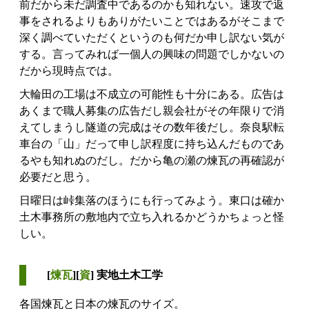
前だから未だ調査中であるのかも知れない。速攻で返
事をされるよりもありがたいことではあるがそこまで
深く調べていただくというのも何だか申し訳ない気が
する。言ってみれば一個人の興味の問題でしかないの
だから現時点では。
大輪田の工場は不成立の可能性も十分にある。広告は
あくまで職人募集の広告だし親会社がその年限りで消
えてしまうし隧道の完成はその数年後だし。奈良駅転
車台の「山」だって申し訳程度に持ち込んだものであ
るやも知れぬのだし。だから亀の瀬の煉瓦の再確認が
必要だと思う。
日曜日は峠集落のほうにも行ってみよう。東口は確か
土木事務所の敷地内で立ち入れるかどうかちょっと怪
しい。
[
煉瓦
][
資
] 実地土木工学
各国煉瓦と日本の煉瓦のサイズ。