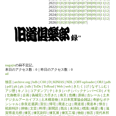
2021|
01
|
02
|
03
|
04
|
05
|
06
|
07
|
08
|
09
|
10
|
11
|
12
|
2022|
01
|
02
|
03
|
04
|
05
|
06
|
07
|
08
|
09
|
10
|
11
|
12
|
2023|
01
|
02
|
03
|
04
|
05
|
06
|
07
|
08
|
09
|
10
|
11
|
12
|
2024|
01
|
02
|
03
|
04
|
05
|
06
|
07
|
08
|
09
|
10
|
11
|
12
|
2025|
01
|
02
|
03
|
04
|
05
|
06
|
07
|
08
|
09
|
10
|
11
|
12
|
2026|
01
|
02
|
03
|
04
|
05
|
06
|
07
|
録"
nagajis
の
日
不定記。
本日のアクセス数：0｜昨日のアクセス数：0
ad
独言
|
archive.org
|
bdb
|
C60
|
D
|
KINIAS
|
NDL
|
OFF-uploader
|
ORJ
|
pdb
|
pdf
|
ph
|
ph.
|
tdb
|
ToDo
|
ToRead
|
Web
|
web
|
きたく
|
げ
|
なぞ
|
ふむ
|
アジ歴
|
キノコ
|
コアダンプ
|
テ
|
ネタ
|
ハチ
|
バックナンバーCD
|
メモ
|
乞御教示
|
企画
|
偽補完
|
力尽きた
|
南天
|
危機
|
原稿
|
古レール
|
土木
デジタルアーカイブス
|
土木構造物
|
大日本窯業協会雑誌
|
奇妙なポテ
ンシャル
|
奈良近遺調
|
宣伝
|
帰宅
|
廃道とは
|
廃道巡
|
廃道本
|
懐古
|
戦前特許
|
挾物
|
文芸
|
料理
|
新聞読
|
既出
|
未消化
|
標識
|
橋梁
|
毒
|
滋
賀県道元標
|
煉瓦
|
煉瓦刻印
|
煉瓦展
|
煉瓦工場
|
物欲
|
独言
|
現代本邦