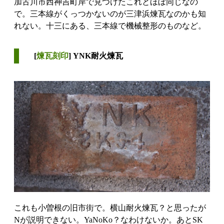
加古川市西神吉町岸で見つけたこれとほぼ同じなの
で。三本線がくっつかないのが三津浜煉瓦なのかも知
れない。十三にある、三本線で機械整形のものなど。
[
煉瓦刻印
] YNK耐火煉瓦
これも小曽根の旧市街で。横山耐火煉瓦？と思ったが
Nが説明できない。YaNoKo？なわけないか。あとSK