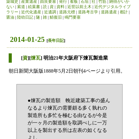
築城史
|
産業遺産
|
由良要塞
|
発行
|
看板
|
石垣
|
社
|
竹筋
|
納得がいか
ない
|
索道
|
絵葉書
|
読
|
資
|
資料
|
近世以前土木
|
近代デジタルライブ
ラリー
|
近代化遺産
|
近遺調
|
道路元標
|
道路考古学
|
道路遺産
|
都計
|
醤油
|
陸幼日記
|
隧
|
雑
|
鯖復旧
|
鳴門要塞
2014-01-25
[
長年日記
]
[
資
][
煉瓦
] 明治21年大阪府下煉瓦製造業
朝日新聞大阪版1888年5月2日朝刊4ページより引用。
●煉瓦の製造額 輓近建築工事の盛ん
なるより煉瓦の需要頗る多く孰れの
製造所も多忙を極むる由なるが今是
が一ヶ月の製造額を取調べしに一万
以上を製出する所は左表の如くなる
よし