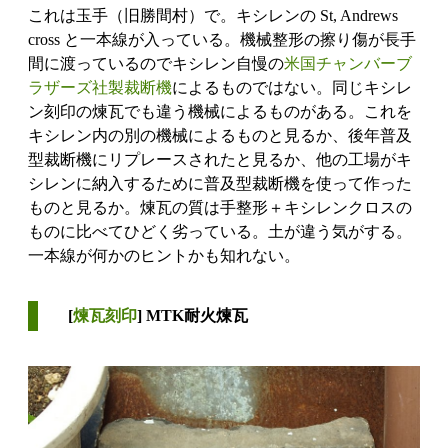
これは玉手（旧勝間村）で。キシレンの St, Andrews
cross と一本線が入っている。機械整形の擦り傷が長手
間に渡っているのでキシレン自慢の
米国チャンバーブ
ラザーズ社製裁断機
によるものではない。同じキシレ
ン刻印の煉瓦でも違う機械によるものがある。これを
キシレン内の別の機械によるものと見るか、後年普及
型裁断機にリプレースされたと見るか、他の工場がキ
シレンに納入するために普及型裁断機を使って作った
ものと見るか。煉瓦の質は手整形＋キシレンクロスの
ものに比べてひどく劣っている。土が違う気がする。
一本線が何かのヒントかも知れない。
[
煉瓦刻印
] MTK耐火煉瓦