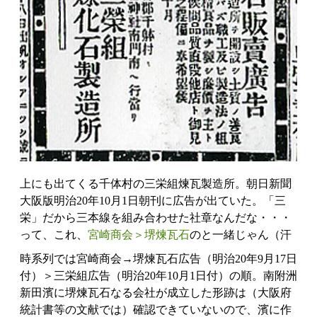
上にも出てくる千体村の三栄組煉瓦製造所。朝日新聞
大阪版明治20年10月1日朝刊に広告が出ていた。「三
栄」だから三本線を組み合わせた社章なんだな・・・
って、これ、
宮崎商会＞堺煉瓦石
のと一緒じゃん（汗
時系列では宮崎商会→堺煉瓦石広告（明治20年9月17日
付）＞三栄組広告（明治20年10月1日付）の順。南附洲
新田濱に堺煉瓦石なる会社が成立した形跡は（大阪府
統計書等の文献では）確認できていないので、濱に作