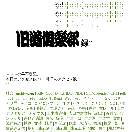
2021|
01
|
02
|
03
|
04
|
05
|
06
|
07
|
08
|
09
|
10
|
11
|
12
|
2022|
01
|
02
|
03
|
04
|
05
|
06
|
07
|
08
|
09
|
10
|
11
|
12
|
2023|
01
|
02
|
03
|
04
|
05
|
06
|
07
|
08
|
09
|
10
|
11
|
12
|
2024|
01
|
02
|
03
|
04
|
05
|
06
|
07
|
08
|
09
|
10
|
11
|
12
|
2025|
01
|
02
|
03
|
04
|
05
|
06
|
07
|
08
|
09
|
10
|
11
|
12
|
2026|
01
|
02
|
03
|
04
|
05
|
06
|
07
|
録"
nagajis
の
日
不定記。
本日のアクセス数：0｜昨日のアクセス数：0
ad
独言
|
archive.org
|
bdb
|
C60
|
D
|
KINIAS
|
NDL
|
OFF-uploader
|
ORJ
|
pdb
|
pdf
|
ph
|
ph.
|
tdb
|
ToDo
|
ToRead
|
Web
|
web
|
きたく
|
げ
|
なぞ
|
ふむ
|
アジ歴
|
キノコ
|
コアダンプ
|
テ
|
ネタ
|
ハチ
|
バックナンバーCD
|
メモ
|
乞御教示
|
企画
|
偽補完
|
力尽きた
|
南天
|
危機
|
原稿
|
古レール
|
土木
デジタルアーカイブス
|
土木構造物
|
大日本窯業協会雑誌
|
奇妙なポテ
ンシャル
|
奈良近遺調
|
宣伝
|
帰宅
|
廃道とは
|
廃道巡
|
廃道本
|
懐古
|
戦前特許
|
挾物
|
文芸
|
料理
|
新聞読
|
既出
|
未消化
|
標識
|
橋梁
|
毒
|
滋
賀県道元標
|
煉瓦
|
煉瓦刻印
|
煉瓦展
|
煉瓦工場
|
物欲
|
独言
|
現代本邦