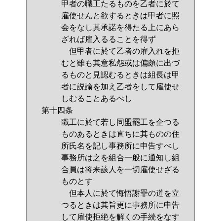
甲者の職工たるものを乙者に於て
雇使せんと欲するときは甲者に照
会をなし其承諾を得たる上にあら
ざれば雇入るることを得ず
但甲者に於て乙者の雇入れを拒
むと雖も其意私怨或は偏頗に出づ
るものと見認むるときは組長は甲
者に説諭を加え乙者をして雇使せ
しむることあるべし
第十四条
職工に於て若し同盟罷工を企つる
ものあるときは直ちに其ものの住
所氏名を記し事務所に申告すべし
事務所は之を組合一般に通知し組
合員は将来該人を一切雇使せざる
ものとす
但本人に於て悔悟謝罪の道を立
つるときは其旨更に事務所に申告
して雇使拒絶を解くの手続をなす