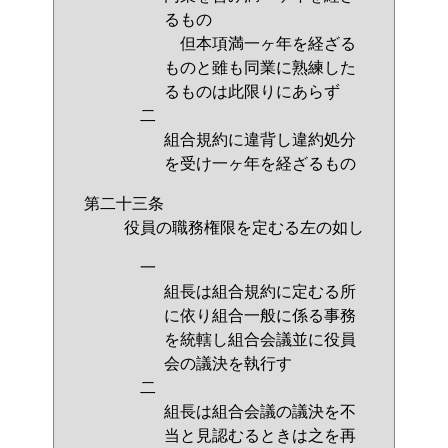
るもの
但本項満一ヶ年を経ざる
ものと雖も同業に熟練した
るものは此限りにあらず
二
組合規約に違背し違約処分
を受け一ヶ年を経ざるもの
第二十三条
役員の職務権限を定むる左の如し
一
組長は組合規約に定むる所
に依り組合一般に係る事務
を統轄し組合会議並に役員
会の議決を執行す
二
組長は組合会議の議決を不
当と見認むるときは之を再