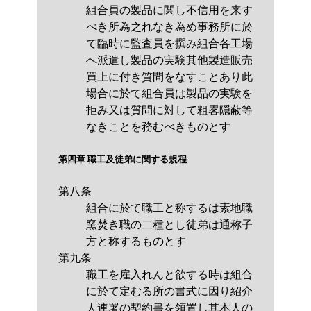
組合員の製品に関し不信用を来す
べき所為之れなき為め事務所に於
て臨時に監査員を撰み組合各工場
へ派遣し製品の実験其他製造販売
買上に付き質問をなすことあり此
場合に於て組合員は製品の実験を
拒み又は質問に対して粗畧隠蔽等
なきことを務むべきものとす
第四章 職工及徒弟に関する規程
第八条
組合に於て職工と称するは素地職
窯焚き職の二種とし徒弟は通称子
方と称するものとす
第九条
職工を雇入れんと欲する時は組合
に於て定むる所の書式に因り紹介
人連署の契約書を領置し其本人の