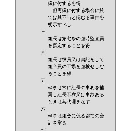
議に付するを得
但再議に付する場合に於
ては其不当と認むる事由を
明示すべし
三
組長は第七条の臨時監査員
を撰定することを得
四
組長は役員又は書記をして
組合員の工場を臨検せしむ
ることを得
五
幹事は常に組長の事務を補
翼し組長不在又は事故ある
ときは其代理をなす
六
幹事は組合に係る都ての会
計を掌る
七