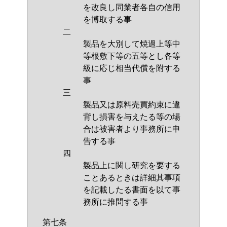
を改良し同業者各自の信用
を博取する事
二
製品を大別して焼過上等中
等根敷下等の五等とし各等
級に応じ相当代償を附する
事
三
製品又は原料売買約束に違
背し損害を与えたる等の場
合は被害者より事務所に申
告する事
四
製品上に関し研究を要する
ことあるときは詳細其事項
を記載したる書面を以て事
務所に推問する事
第七条