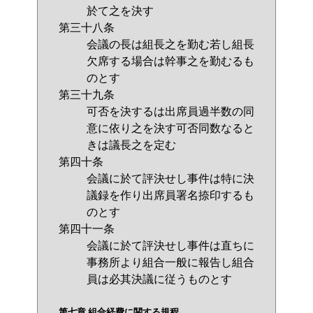
於て之を決す
第三十八条
会議の長は組長之を勤む若し組長
欠席する場合は幹事之を勤むるも
のとす
第三十九条
可否を決するは出席員過半数の同
意に依り之を決す可否同数なると
きは議長之を定む
第四十条
会議に於て評決せし事件は特に決
議録を作り出席員署名捺印するも
のとす
第四十一条
会議に於て評決せし事件は直ちに
事務所より組合一般に報告し組合
員は必其決議に従うものとす
第七章 組合経費に関する規程