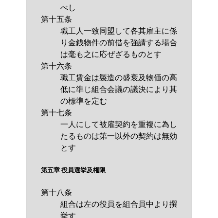
べし
第十五条
職工人一致同盟して各其雇主に係
り金銭物件の前借を強請する場合
は毫も之に応ぜざるものとす
第十六条
職工賃金は製造の盛衰及物価の高
低に準じ組合会議の議決により其
の標準を定む
第十七条
一人にして被雇契約を重複に為し
たるものは第一以外の契約は無効
とす
第五章 役員選挙及権限
第十八条
組合は左の役員を組合員中より撰
挙す