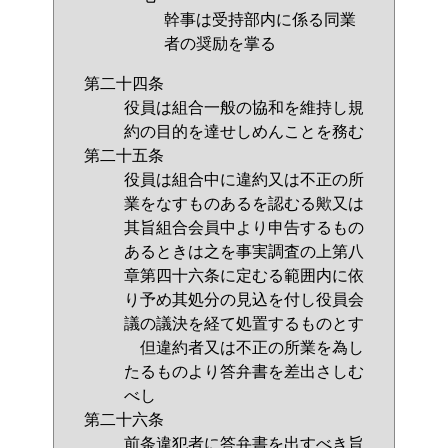
幹事は受持部内に係る同業
者の奨励を掌る
第二十四条
役員は組合一般の協和を維持し規
約の目的を達せしめんことを務む
第二十五条
役員は組合中に違約又は不正の所
業をなすものあるを認むる歟又は
其旨組合会員中より申告するもの
あるときは之を事実調査の上第八
章第四十六条に定むる範囲内に依
り予め其処分の見込を付し役員会
議の議決を経て処置するものとす
但違約者又は不正の所業を為し
たるものより答弁書を差出さしむ
べし
第二十六条
前条違犯者に答弁書を出すべき旨