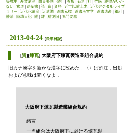
築城史
|
産業遺産
|
由良要塞
|
発行
|
看板
|
石垣
|
社
|
竹筋
|
納得がいか
ない
|
索道
|
絵葉書
|
読
|
資
|
資料
|
近世以前土木
|
近代デジタルライブ
ラリー
|
近代化遺産
|
近遺調
|
道路元標
|
道路考古学
|
道路遺産
|
都計
|
醤油
|
陸幼日記
|
隧
|
雑
|
鯖復旧
|
鳴門要塞
2013-04-24
[
長年日記
]
[
資
][
煉瓦
] 大阪府下煉瓦製造業組合規約
旧カナ漢字を新かな漢字に改めた．〈〉は割注．出処
および意味は聞くなよ．
大阪府下煉瓦製造業組合規約
緒言
一当組合は大阪府下に於ける煉瓦製