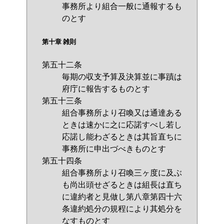
事務所より組合一般に通報するも
のとす
第十章 雑則
第五十二条
毎期の収支予算及決算並に事蹟は
府庁に報告するものとす
第五十三条
組合事務所より召喚又は通達ある
ときは速かに之に応諾すべし若し
応諾し能わざるときは其旨直ちに
事務所に申出づべきものとす
第五十四条
組合事務所より召喚三ヶ度に及ぶ
も尚出頭せざるときは組長は直ち
に違約者と見做し第八章第四十六
条違約処分の規程により其処分を
なすものとす