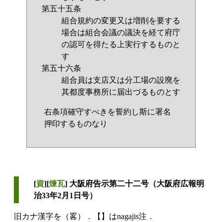
第五十五条
組合規約の変更又は増削を要する
場合は組合会議の議決を経て府庁
の認可を得たる上実行するものと
す
第五十六条
組合員は支店又は分工場の設廃を
其都度事務所に届出づるものとす
右条項確守すべきを誓約し斯に署名
押印するものなり
[
資
][
煉瓦
] 大阪府告示第二十二号（大阪府広報明
治33年2月1日号）
旧カナ漢字を（畧）．【】はnagajis注．