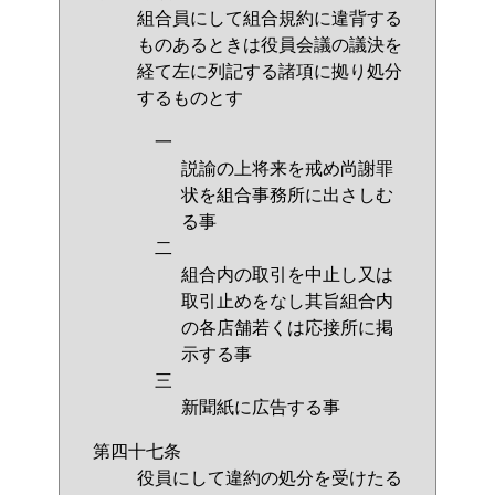
組合員にして組合規約に違背する
ものあるときは役員会議の議決を
経て左に列記する諸項に拠り処分
するものとす
一
説諭の上将来を戒め尚謝罪
状を組合事務所に出さしむ
る事
二
組合内の取引を中止し又は
取引止めをなし其旨組合内
の各店舗若くは応接所に掲
示する事
三
新聞紙に広告する事
第四十七条
役員にして違約の処分を受けたる