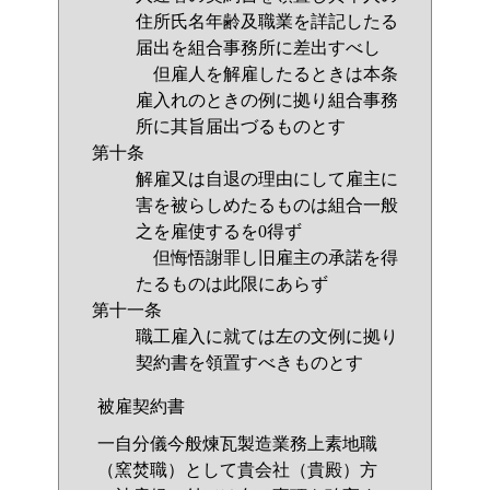
住所氏名年齢及職業を詳記したる
届出を組合事務所に差出すべし
但雇人を解雇したるときは本条
雇入れのときの例に拠り組合事務
所に其旨届出づるものとす
第十条
解雇又は自退の理由にして雇主に
害を被らしめたるものは組合一般
之を雇使するを0得ず
但悔悟謝罪し旧雇主の承諾を得
たるものは此限にあらず
第十一条
職工雇入に就ては左の文例に拠り
契約書を領置すべきものとす
被雇契約書
一自分儀今般煉瓦製造業務上素地職
（窯焚職）として貴会社（貴殿）方