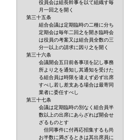
役員会は組長幹事を以て組織す毎
月一回之を開く
第三十五条
組合会議は定期臨時の二種に分ち
定期会は毎年二回之を開き臨時会
は役員の考案又は組合員全数の三
分一以上の請求に因り之を開く
第三十六条
会議開会五日前各事項を記し事務
所より之を通知し其通知を受けた
る組合員は時限を違えず必ず出席
すべし若し差支ある場合は最寄同
業者に委任すべし
第三十七条
会議は定期臨時の別なく組合員半
数以上の出席にあらざれば開会せ
ざるものとす
但同事件に付再応招集するも尚
お半数に満ざるときは其出席員に