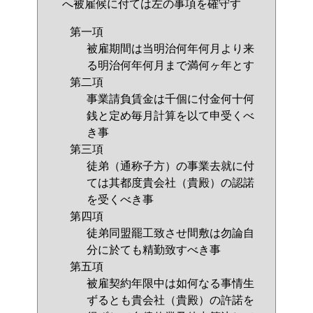
へ被雇候に付ては左の事項を確守す
第一項
被雇期間は当明治何年何月より来
る明治何年何月まで満何ヶ年とす
第二項
事業請負賃金は千個に付金何十何
銭と定め毎月計算を以て申受くべ
き事
第三項
徒弟（通称子方）の事業去就に付
ては其都度貴会社（貴殿）の認諾
を受くべき事
第四項
徒弟同盟罷工致させ間敷は勿論自
分に於ても精勤致すべき事
第五項
被雇契約年限中は如何なる事情生
ずるとも貴会社（貴殿）の許諾を