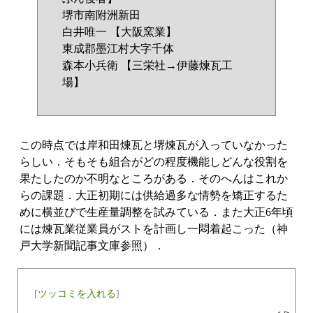
堺市南附洲新田
白井唯一 【大阪窯業】
東成郡墨江村大字千体
森本小兵衛 【三栄社→伊藤煉瓦工
場】
この時点では岸和田煉瓦と堺煉瓦が入っていなかった
らしい．そもそも組合がどの程度機能しどんな役割を
果たしたのか不明なところがある．そのへんはこれか
らの課題．大正初期には供給過多な情勢を矯正するた
めに横並びで生産量調整を試みている．また大正6年頃
には煉瓦業従業員がストを計画し一悶着起こった（神
戸大学新聞記事文庫参照）．
[
ツッコミを入れる
]