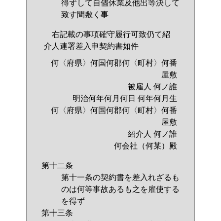
得ずして自儘休業及他出等決して
致す間敷く事
右記載の事項確守履行可致仍て紹
介人連署差入申契約書如件
何〈府県〉何国何郡何〈町村〉何番
屋敷
被雇人 何ノ誰
明治何年何月何日 何年何月生
何〈府県〉何国何郡何〈町村〉何番
屋敷
紹介人 何ノ誰
何会社（何某）殿
第十二条
第十一条の契約書を差入れざるも
のは何等事故あるも之を雇使する
を得ず
第十三条