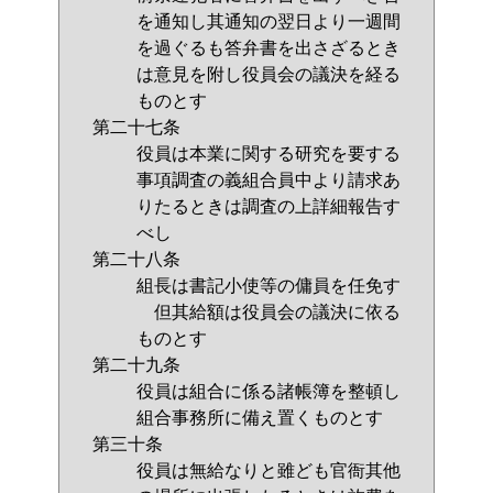
を通知し其通知の翌日より一週間
を過ぐるも答弁書を出さざるとき
は意見を附し役員会の議決を経る
ものとす
第二十七条
役員は本業に関する研究を要する
事項調査の義組合員中より請求あ
りたるときは調査の上詳細報告す
べし
第二十八条
組長は書記小使等の傭員を任免す
但其給額は役員会の議決に依る
ものとす
第二十九条
役員は組合に係る諸帳簿を整頓し
組合事務所に備え置くものとす
第三十条
役員は無給なりと雖ども官衙其他