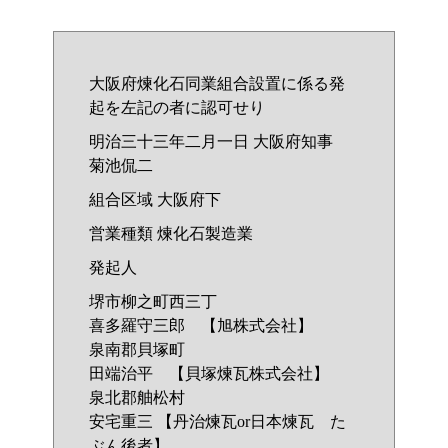
大阪府煉化石同業組合設置に係る発
起を左記の者に認可せり
明治三十三年二月一日 大阪府知事
菊池侃二
組合区域 大阪府下
営業種類 煉化石製造業
発起人
堺市柳之町西三丁
喜多羅守三郎 【旭株式会社】
泉南郡貝塚町
田端治平 【貝塚煉瓦株式会社】
泉北郡舳松村
安宅重三 【丹治煉瓦or日本煉瓦 た
ぶん後者】