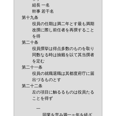
組長 一名
幹事 若干名
第十九条
役員の任期は満二年とす最も満期
改撰に際し前任者を再撰すること
を得
第二十条
役員撰挙は得点多数のものを取り
同数なる時は抽籤を以て其当撰者
を定む
第二十一条
役員の就職退職は其都度府庁に届
出づるものとす
第二十二条
左の項目に触るるものは役員たる
ことを得ず
一
同業を営み満一ヶ年を経ざ