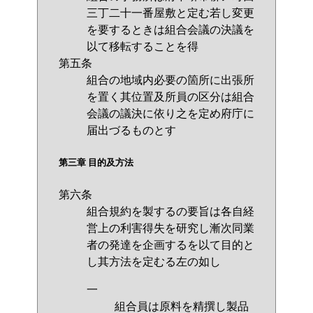
三丁二十一番屋敷と定む若し変更
を要するときは組合会議の決議を
以て移転することを得
第五条
組合の地域内必要の箇所に出張所
を置く其位置及所員の区分は組合
会議の議決に依り之を定め府庁に
届出づるものとす
第三章 目的及方法
第六条
組合規約を製するの要旨は各自経
営上の利害得失を研究し漸次同業
者の発達を企画するを以て目的と
し其方法を定むる左の如し
一
組合員は原料を精撰し製品