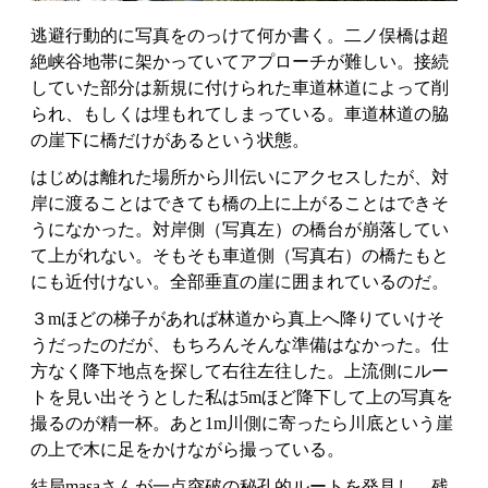
逃避行動的に写真をのっけて何か書く。二ノ俣橋は超
絶峡谷地帯に架かっていてアプローチが難しい。接続
していた部分は新規に付けられた車道林道によって削
られ、もしくは埋もれてしまっている。車道林道の脇
の崖下に橋だけがあるという状態。
はじめは離れた場所から川伝いにアクセスしたが、対
岸に渡ることはできても橋の上に上がることはできそ
うになかった。対岸側（写真左）の橋台が崩落してい
て上がれない。そもそも車道側（写真右）の橋たもと
にも近付けない。全部垂直の崖に囲まれているのだ。
３mほどの梯子があれば林道から真上へ降りていけそ
うだったのだが、もちろんそんな準備はなかった。仕
方なく降下地点を探して右往左往した。上流側にルー
トを見い出そうとした私は5mほど降下して上の写真を
撮るのが精一杯。あと1m川側に寄ったら川底という崖
の上で木に足をかけながら撮っている。
結局masaさんが一点突破の秘孔的ルートを発見し、残