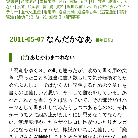
築城史
|
産業遺産
|
由良要塞
|
発行
|
看板
|
石垣
|
社
|
竹筋
|
納得がいか
ない
|
索道
|
絵葉書
|
読
|
資
|
資料
|
近世以前土木
|
近代デジタルライブ
ラリー
|
近代化遺産
|
近遺調
|
道路元標
|
道路考古学
|
道路遺産
|
都計
|
醤油
|
陸幼日記
|
隧
|
雑
|
鯖復旧
|
鳴門要塞
2011-05-07
なんだかなあ
[
長年日記
]
[
げ
] あじかわまつれない
「廃道をゆく３」の時も思ったが、改めて書く用の文
章（思ったことを適当に書き散らして気分転換するた
めのぶんしょーではなく人に説明するための文章）を
書くのは難しいと思い、そうして難渋をしている。あ
れとこれとを書こうとは思っていて、その部分だけパ
ーツとして書き出してみたりしつつあるものの、それ
が一つモノに組み上がるようには思えなくてならな
い。無理矢理やったらザクレロに足がついたりガンガ
ルになったりしそうだ。概説がいちばん難しい。「廃
３」でさんざ呻吟してまとめた直後なものだから、頭