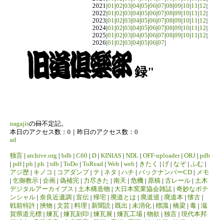
2021|
01
|
02
|
03
|
04
|
05
|
06
|
07
|
08
|
09
|
10
|
11
|
12
|
2022|
01
|
02
|
03
|
04
|
05
|
06
|
07
|
08
|
09
|
10
|
11
|
12
|
2023|
01
|
02
|
03
|
04
|
05
|
06
|
07
|
08
|
09
|
10
|
11
|
12
|
2024|
01
|
02
|
03
|
04
|
05
|
06
|
07
|
08
|
09
|
10
|
11
|
12
|
2025|
01
|
02
|
03
|
04
|
05
|
06
|
07
|
08
|
09
|
10
|
11
|
12
|
2026|
01
|
02
|
03
|
04
|
05
|
06
|
07
|
録"
nagajis
の
日
不定記。
本日のアクセス数：0｜昨日のアクセス数：0
ad
独言
|
archive.org
|
bdb
|
C60
|
D
|
KINIAS
|
NDL
|
OFF-uploader
|
ORJ
|
pdb
|
pdf
|
ph
|
ph.
|
tdb
|
ToDo
|
ToRead
|
Web
|
web
|
きたく
|
げ
|
なぞ
|
ふむ
|
アジ歴
|
キノコ
|
コアダンプ
|
テ
|
ネタ
|
ハチ
|
バックナンバーCD
|
メモ
|
乞御教示
|
企画
|
偽補完
|
力尽きた
|
南天
|
危機
|
原稿
|
古レール
|
土木
デジタルアーカイブス
|
土木構造物
|
大日本窯業協会雑誌
|
奇妙なポテ
ンシャル
|
奈良近遺調
|
宣伝
|
帰宅
|
廃道とは
|
廃道巡
|
廃道本
|
懐古
|
戦前特許
|
挾物
|
文芸
|
料理
|
新聞読
|
既出
|
未消化
|
標識
|
橋梁
|
毒
|
滋
賀県道元標
|
煉瓦
|
煉瓦刻印
|
煉瓦展
|
煉瓦工場
|
物欲
|
独言
|
現代本邦