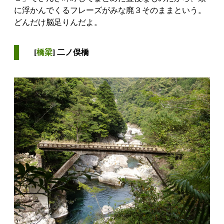
に浮かんでくるフレーズがみな廃３そのままという。
どんだけ脳足りんだよ。
[
橋梁
] 二ノ俣橋