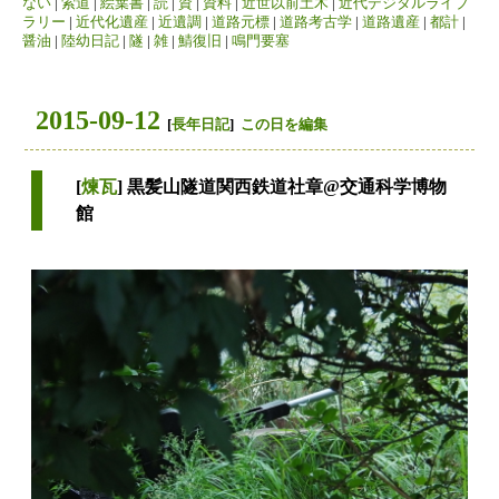
ない
|
索道
|
絵葉書
|
読
|
資
|
資料
|
近世以前土木
|
近代デジタルライブ
ラリー
|
近代化遺産
|
近遺調
|
道路元標
|
道路考古学
|
道路遺産
|
都計
|
醤油
|
陸幼日記
|
隧
|
雑
|
鯖復旧
|
鳴門要塞
2015-09-12
[
長年日記
]
この日を編集
[
煉瓦
] 黒髪山隧道関西鉄道社章@交通科学博物
館