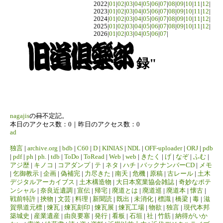
2022|
01
|
02
|
03
|
04
|
05
|
06
|
07
|
08
|
09
|
10
|
11
|
12
|
2023|
01
|
02
|
03
|
04
|
05
|
06
|
07
|
08
|
09
|
10
|
11
|
12
|
2024|
01
|
02
|
03
|
04
|
05
|
06
|
07
|
08
|
09
|
10
|
11
|
12
|
2025|
01
|
02
|
03
|
04
|
05
|
06
|
07
|
08
|
09
|
10
|
11
|
12
|
2026|
01
|
02
|
03
|
04
|
05
|
06
|
07
|
録"
nagajis
の
日
不定記。
本日のアクセス数：0｜昨日のアクセス数：0
ad
独言
|
archive.org
|
bdb
|
C60
|
D
|
KINIAS
|
NDL
|
OFF-uploader
|
ORJ
|
pdb
|
pdf
|
ph
|
ph.
|
tdb
|
ToDo
|
ToRead
|
Web
|
web
|
きたく
|
げ
|
なぞ
|
ふむ
|
アジ歴
|
キノコ
|
コアダンプ
|
テ
|
ネタ
|
ハチ
|
バックナンバーCD
|
メモ
|
乞御教示
|
企画
|
偽補完
|
力尽きた
|
南天
|
危機
|
原稿
|
古レール
|
土木
デジタルアーカイブス
|
土木構造物
|
大日本窯業協会雑誌
|
奇妙なポテ
ンシャル
|
奈良近遺調
|
宣伝
|
帰宅
|
廃道とは
|
廃道巡
|
廃道本
|
懐古
|
戦前特許
|
挾物
|
文芸
|
料理
|
新聞読
|
既出
|
未消化
|
標識
|
橋梁
|
毒
|
滋
賀県道元標
|
煉瓦
|
煉瓦刻印
|
煉瓦展
|
煉瓦工場
|
物欲
|
独言
|
現代本邦
築城史
|
産業遺産
|
由良要塞
|
発行
|
看板
|
石垣
|
社
|
竹筋
|
納得がいか