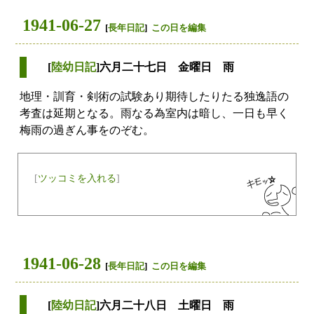
1941-06-27
[
長年日記
]
この日を編集
[
陸幼日記
]六月二十七日 金曜日 雨
地理・訓育・剣術の試験あり期待したりたる独逸語の
考査は延期となる。雨なる為室内は暗し、一日も早く
梅雨の過ぎん事をのぞむ。
[
ツッコミを入れる
]
1941-06-28
[
長年日記
]
この日を編集
[
陸幼日記
]六月二十八日 土曜日 雨