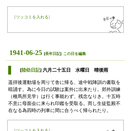
[
ツッコミを入れる
]
1941-06-25
[
長年日記
]
この日を編集
[
陸幼日記
] 六月二十五日 水曜日 晴後雨
遥拝後運動場を周りて舎に帰る、途中戦陣訓の書取を
暗誦す。為に今日の試験は案外に出来たり。郊外訓練
（種馬所見学）は行く事能わず、残念なりき。十五時
不意に母面会に来られ印鑑を受取る。而し生徒監殿不
在なる為四時の列車に間に合うべく帰られたり。
[
ツッコミを入れる
]