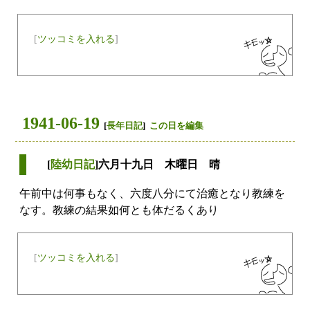
[
ツッコミを入れる
]
1941-06-19
[
長年日記
]
この日を編集
[
陸幼日記
]六月十九日 木曜日 晴
午前中は何事もなく、六度八分にて治癒となり教練を
なす。教練の結果如何とも体だるくあり
[
ツッコミを入れる
]