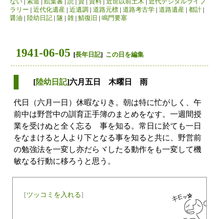
ない
|
索道
|
絵葉書
|
読
|
資
|
資料
|
近世以前土木
|
近代デジタルライブ
ラリー
|
近代化遺産
|
近遺調
|
道路元標
|
道路考古学
|
道路遺産
|
都計
|
醤油
|
陸幼日記
|
隧
|
雑
|
鯖復旧
|
鳴門要塞
1941-06-05
[
長年日記
]
この日を編集
[
陸幼日記
]六月五日 木曜日 雨
代日（六月一日）休暇なりき。朝は特に忙がしく、午
前中は野営中の訓育正手簿のまとめをなす。一週間授
業を受けぬと全く忘るゝ事を知る。常日に於ても一日
をなまけると人より下となる事を知ると共に、野営前
の勉強法を一変し亦だらヾしたる動作をも一変して機
敏なる行動に移ろうと思う。
[
ツッコミを入れる
]