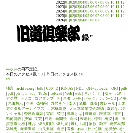
2022|
01
|
02
|
03
|
04
|
05
|
06
|
07
|
08
|
09
|
10
|
11
|
12
|
2023|
01
|
02
|
03
|
04
|
05
|
06
|
07
|
08
|
09
|
10
|
11
|
12
|
2024|
01
|
02
|
03
|
04
|
05
|
06
|
07
|
08
|
09
|
10
|
11
|
12
|
2025|
01
|
02
|
03
|
04
|
05
|
06
|
07
|
08
|
09
|
10
|
11
|
12
|
2026|
01
|
02
|
03
|
04
|
05
|
06
|
07
|
録"
nagajis
の
日
不定記。
本日のアクセス数：0｜昨日のアクセス数：0
ad
独言
|
archive.org
|
bdb
|
C60
|
D
|
KINIAS
|
NDL
|
OFF-uploader
|
ORJ
|
pdb
|
pdf
|
ph
|
ph.
|
tdb
|
ToDo
|
ToRead
|
Web
|
web
|
きたく
|
げ
|
なぞ
|
ふむ
|
アジ歴
|
キノコ
|
コアダンプ
|
テ
|
ネタ
|
ハチ
|
バックナンバーCD
|
メモ
|
乞御教示
|
企画
|
偽補完
|
力尽きた
|
南天
|
危機
|
原稿
|
古レール
|
土木
デジタルアーカイブス
|
土木構造物
|
大日本窯業協会雑誌
|
奇妙なポテ
ンシャル
|
奈良近遺調
|
宣伝
|
帰宅
|
廃道とは
|
廃道巡
|
廃道本
|
懐古
|
戦前特許
|
挾物
|
文芸
|
料理
|
新聞読
|
既出
|
未消化
|
標識
|
橋梁
|
毒
|
滋
賀県道元標
|
煉瓦
|
煉瓦刻印
|
煉瓦展
|
煉瓦工場
|
物欲
|
独言
|
現代本邦
築城史
|
産業遺産
|
由良要塞
|
発行
|
看板
|
石垣
|
社
|
竹筋
|
納得がいか