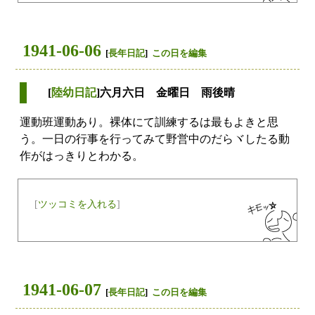
1941-06-06
[
長年日記
]
この日を編集
[
陸幼日記
]六月六日 金曜日 雨後晴
運動班運動あり。裸体にて訓練するは最もよきと思
う。一日の行事を行ってみて野営中のだらヾしたる動
作がはっきりとわかる。
[
ツッコミを入れる
]
1941-06-07
[
長年日記
]
この日を編集