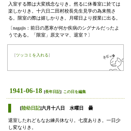
入室する際は大変残念なりき。然るに休養室に於ては
楽しかりき。十六日二田村校長先生見学の為来熊さ
る。限室の際は嬉しかりき。月曜日より授業に出る。
〔nagajis：前日の悪寒が何か疾病のシグナルだったよ
うである。「限室」原文ママ、退室？〕
[
ツッコミを入れる
]
1941-06-18
[
長年日記
]
この日を編集
[
陸幼日記
]六月十八日 水曜日 曇
退室したれどもなお練兵休なり。七度ありき。一日少
し変なりき。