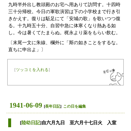
九時半外出し教頭殿のお宅へ用ありて訪問す。十四時
三十分帰校。今日の軍歌演習は下の小学校まで行き引
きかえす。復りは駈足にて「安城の歌」を歌いつつ復
る。十九時五十分、自習中急に体寒くなり熱ある如
し。今は暑くてたまらぬ。梶永より薬をもらい飲む。
〔末尾一文に朱線、欄外に「斯の如きことをするな。
直ちに申出よ」〕
[
ツッコミを入れる
]
1941-06-09
[
長年日記
]
この日を編集
[
陸幼日記
]自六月九日 至六月十七日火 入室