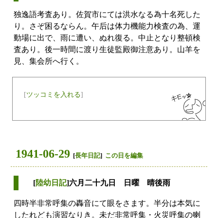
独逸語考査あり。佐賀市にては洪水なる為十名死した
り。さぞ困るならん。午后は体力機能力検査の為、運
動場に出で、雨に遭い、ぬれ復る。中止となり整頓検
査あり。後一時間に渡り生徒監殿御注意あり。山羊を
見、集会所へ行く。
[
ツッコミを入れる
]
1941-06-29
[
長年日記
]
この日を編集
[
陸幼日記
]六月二十九日 日曜 晴後雨
四時半非常呼集の轟音にて眼をさます。半分は本気に
したれども演習なりき。未だ非常呼集・火災呼集の喇