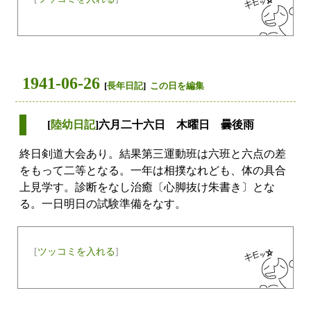
1941-06-26
[
長年日記
]
この日を編集
[
陸幼日記
]六月二十六日 木曜日 曇後雨
終日剣道大会あり。結果第三運動班は六班と六点の差
をもって二等となる。一年は相撲なれども、体の具合
上見学す。診断をなし治癒〔心脚抜け朱書き〕とな
る。一日明日の試験準備をなす。
[
ツッコミを入れる
]