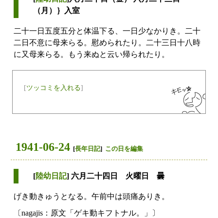
（月）｝入室
二十一日五度五分と体温下る、一日少なかりき。二十
二日不意に母来らる。慰められたり。二十三日十八時
に又母来らる。もう来ぬと云い帰られたり。
[
ツッコミを入れる
]
1941-06-24
[
長年日記
]
この日を編集
[
陸幼日記
] 六月二十四日 火曜日 曇
げき動きゅうとなる。午前中は頭痛ありき。
〔nagajis：原文「ゲキ動キフトナル。」〕