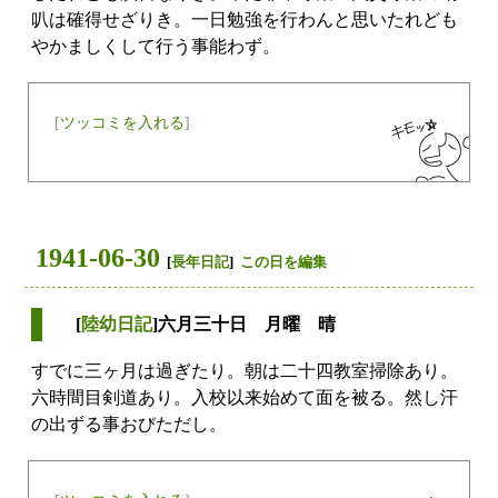
叭は確得せざりき。一日勉強を行わんと思いたれども
やかましくして行う事能わず。
[
ツッコミを入れる
]
1941-06-30
[
長年日記
]
この日を編集
[
陸幼日記
]六月三十日 月曜 晴
すでに三ヶ月は過ぎたり。朝は二十四教室掃除あり。
六時間目剣道あり。入校以来始めて面を被る。然し汗
の出ずる事おびただし。