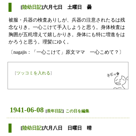
[
陸幼日記
]六月七日 土曜日 曇
被服・兵器の検査ありしが、兵器の注意されたるは残
念なりき。一心こけて手入しようと思う。身体検査は
胸囲が五粍増えて嬉しかりき。身体にも特に増進をは
かろうと思う。理髪にゆく。
〔nagajis：「一心こけて」原文ママ 一心こめて？〕
[
ツッコミを入れる
]
1941-06-08
[
長年日記
]
この日を編集
[
陸幼日記
]六月八日 日曜日 晴