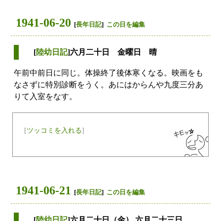
1941-06-20
[
長年日記
]
この日を編集
[
陸幼日記
]六月二十日 金曜日 晴
午前中前日に同じ。体操終了後体寒くなる。映画をも
なさずに特別診断をうく。あにはからんや九度三分あ
りて入室をなす。
[
ツッコミを入れる
]
1941-06-21
[
長年日記
]
この日を編集
[
陸幼日記
]六月二十日（金） 六月二十三日