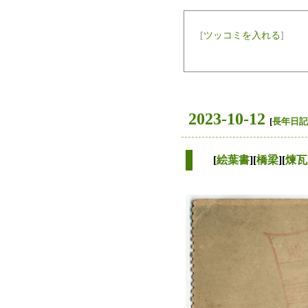
[
ツッコミを入れる
]
2023-10-12
[
長年日記
[
絵葉書
][
橋梁
][
煉瓦