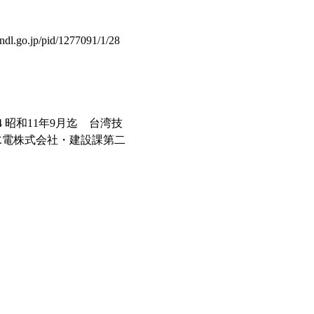
pid/1277091/1/28
/1/54 昭和11年9月迄 台湾技
年版 長津江水電株式会社・建設課第二