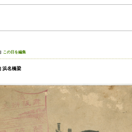
]
この日を編集
] 浜名橋梁