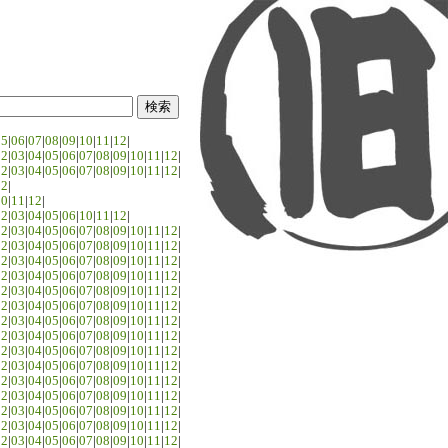
05
|
06
|
07
|
08
|
09
|
10
|
11
|
12
|
02
|
03
|
04
|
05
|
06
|
07
|
08
|
09
|
10
|
11
|
12
|
02
|
03
|
04
|
05
|
06
|
07
|
08
|
09
|
10
|
11
|
12
|
02
|
10
|
11
|
12
|
02
|
03
|
04
|
05
|
06
|
10
|
11
|
12
|
02
|
03
|
04
|
05
|
06
|
07
|
08
|
09
|
10
|
11
|
12
|
02
|
03
|
04
|
05
|
06
|
07
|
08
|
09
|
10
|
11
|
12
|
02
|
03
|
04
|
05
|
06
|
07
|
08
|
09
|
10
|
11
|
12
|
02
|
03
|
04
|
05
|
06
|
07
|
08
|
09
|
10
|
11
|
12
|
02
|
03
|
04
|
05
|
06
|
07
|
08
|
09
|
10
|
11
|
12
|
02
|
03
|
04
|
05
|
06
|
07
|
08
|
09
|
10
|
11
|
12
|
02
|
03
|
04
|
05
|
06
|
07
|
08
|
09
|
10
|
11
|
12
|
02
|
03
|
04
|
05
|
06
|
07
|
08
|
09
|
10
|
11
|
12
|
02
|
03
|
04
|
05
|
06
|
07
|
08
|
09
|
10
|
11
|
12
|
02
|
03
|
04
|
05
|
06
|
07
|
08
|
09
|
10
|
11
|
12
|
02
|
03
|
04
|
05
|
06
|
07
|
08
|
09
|
10
|
11
|
12
|
02
|
03
|
04
|
05
|
06
|
07
|
08
|
09
|
10
|
11
|
12
|
02
|
03
|
04
|
05
|
06
|
07
|
08
|
09
|
10
|
11
|
12
|
02
|
03
|
04
|
05
|
06
|
07
|
08
|
09
|
10
|
11
|
12
|
02
|
03
|
04
|
05
|
06
|
07
|
08
|
09
|
10
|
11
|
12
|