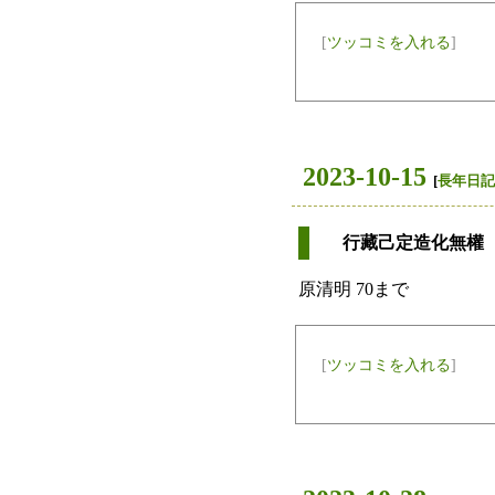
[
ツッコミを入れる
]
2023-10-15
[
長年日記
行藏己定造化無權
原清明 70まで
[
ツッコミを入れる
]