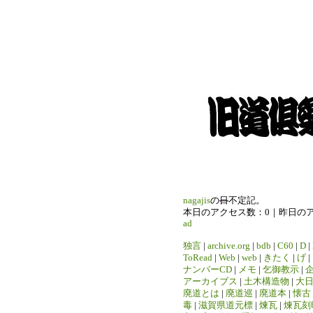
nagajis
の
日
不定記。
本日のアクセス数：0｜昨日の
ad
独言
|
archive.org
|
bdb
|
C60
|
D
|
ToRead
|
Web
|
web
|
きたく
|
げ
|
ナンバーCD
|
メモ
|
乞御教示
|
アーカイブス
|
土木構造物
|
大
廃道とは
|
廃道巡
|
廃道本
|
懐古
毒
|
滋賀県道元標
|
煉瓦
|
煉瓦刻