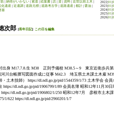
竹筋
|
納得がいかない
|
索道
|
絵葉書
|
読
|
資
|
資料
|
近世以前土木
|
2022|
01
|
代化遺産
|
近遺調
|
道路元標
|
道路考古学
|
道路遺産
|
都計
|
醤油
|
2023|
01
|
2024|
01
|
要塞
2025|
01
|
2026|
01
|
徳次郎
[
長年日記
]
この日を編集
身 M17.7.8.生 M38 正則予備校 M38.5～9 東京近衛
局河川台帳謄写図面作成に従事 M42.3 埼玉県土木課土木雇 M39-42
） https://dl.ndl.go.jp/pid/1544359/1/73 土木学会
ps://dl.ndl.go.jp/pid/1906799/1/89 会員名簿 昭和12年11
://dl.ndl.go.jp/pid/1906802/1/250 昭和12年7月 彦根市土木
275/1/622 https://dl.ndl.go.jp/pid/2960201/1/7