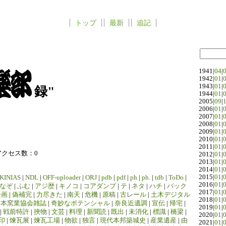
トップ
最新
追記
1941|
04
|
1942|
01
|
1943|
01
|
録"
1944|
01
|
2005|
09
|
2006|
01
|
2007|
01
|
2008|
01
|
2009|
01
|
2010|
01
|
2011|
01
|
アクセス数：0
2012|
01
|
2013|
01
|
2014|
01
|
2015|
01
|
KINIAS
|
NDL
|
OFF-uploader
|
ORJ
|
pdb
|
pdf
|
ph
|
ph.
|
tdb
|
ToDo
|
2016|
01
|
なぞ
|
ふむ
|
アジ歴
|
キノコ
|
コアダンプ
|
テ
|
ネタ
|
ハチ
|
バック
2017|
01
|
企画
|
偽補完
|
力尽きた
|
南天
|
危機
|
原稿
|
古レール
|
土木デジタル
2018|
01
|
日本窯業協会雑誌
|
奇妙なポテンシャル
|
奈良近遺調
|
宣伝
|
帰宅
|
2019|
01
|
|
戦前特許
|
挾物
|
文芸
|
料理
|
新聞読
|
既出
|
未消化
|
標識
|
橋梁
|
2020|
01
|
印
|
煉瓦展
|
煉瓦工場
|
物欲
|
独言
|
現代本邦築城史
|
産業遺産
|
由
2021|
01
|