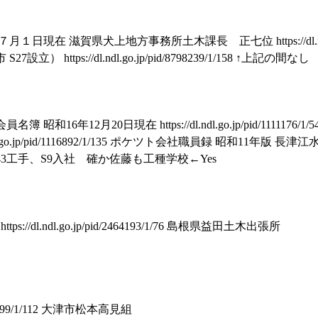
在 滋賀県犬上地方事務所土木課長 正七位 https://dl.ndl.go.jp/
 https://dl.ndl.go.jp/pid/8798239/1/158 ↑上記の間なし
16年12月20日現在 https://dl.ndl.go.jp/pid/1111176
dl.ndl.go.jp/pid/1116892/1/135 ポケツト会社職員録 昭和11
43工手、S9入社 確か佐藤も工種学校←Yes
://dl.ndl.go.jp/pid/2464193/1/76 島根県益田土木出張所
d/1906799/1/112 大津市松本高見組