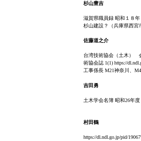
杉山豊吉
滋賀県職員録 昭和１８年７月１日現
杉山建設？（兵庫県西宮市 S27設立）
佐藤道之介
台湾技術協会（土木） 会員名簿 昭和
術協会誌 1(1) https://
工事係長 M21神奈川、M
吉田勇
土木学会名簿 昭和26年度 https
村田鶴
https://dl.ndl.go.jp/pi