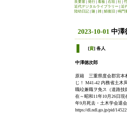
良要塞
|
発行
|
看板
|
石垣
|
社
|
近代デジタルライブラリー
|
近
陸幼日記
|
隧
|
雑
|
鯖復旧
|
鳴門
2023-10-01
中澤
[
資
] 各人
中澤徳次郎
原籍 三重県度会郡宮本村出
じ！ M41-42 内務省土木
職竝兼職ヲ免ス（道路技師・土木技師
在～昭和11年10月26日現在 htt
年9月死去・土木学会退会 https
https://dl.ndl.go.jp/pid/1452