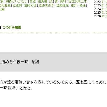
竹筋
|
納得がいかない
|
索道
|
絵葉書
|
読
|
資
|
資料
|
近世以前土木
|
2022|
01
|
代化遺産
|
近遺調
|
道路元標
|
道路考古学
|
道路遺産
|
都計
|
醤油
|
2023|
01
|
2024|
01
|
要塞
2025|
01
|
2026|
01
|
]
この日を編集
を潜める午後一時 酷暑
方が遣る瀬無い暑さを表しているのである。五七五にまとめな
一時 猛暑」とかさ。