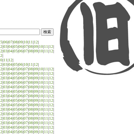
05
|
06
|
07
|
08
|
09
|
10
|
11
|
12
|
02
|
03
|
04
|
05
|
06
|
07
|
08
|
09
|
10
|
11
|
12
|
02
|
03
|
04
|
05
|
06
|
07
|
08
|
09
|
10
|
11
|
12
|
02
|
10
|
11
|
12
|
02
|
03
|
04
|
05
|
06
|
10
|
11
|
12
|
02
|
03
|
04
|
05
|
06
|
07
|
08
|
09
|
10
|
11
|
12
|
02
|
03
|
04
|
05
|
06
|
07
|
08
|
09
|
10
|
11
|
12
|
02
|
03
|
04
|
05
|
06
|
07
|
08
|
09
|
10
|
11
|
12
|
02
|
03
|
04
|
05
|
06
|
07
|
08
|
09
|
10
|
11
|
12
|
02
|
03
|
04
|
05
|
06
|
07
|
08
|
09
|
10
|
11
|
12
|
02
|
03
|
04
|
05
|
06
|
07
|
08
|
09
|
10
|
11
|
12
|
02
|
03
|
04
|
05
|
06
|
07
|
08
|
09
|
10
|
11
|
12
|
02
|
03
|
04
|
05
|
06
|
07
|
08
|
09
|
10
|
11
|
12
|
02
|
03
|
04
|
05
|
06
|
07
|
08
|
09
|
10
|
11
|
12
|
02
|
03
|
04
|
05
|
06
|
07
|
08
|
09
|
10
|
11
|
12
|
02
|
03
|
04
|
05
|
06
|
07
|
08
|
09
|
10
|
11
|
12
|
02
|
03
|
04
|
05
|
06
|
07
|
08
|
09
|
10
|
11
|
12
|
02
|
03
|
04
|
05
|
06
|
07
|
08
|
09
|
10
|
11
|
12
|
02
|
03
|
04
|
05
|
06
|
07
|
08
|
09
|
10
|
11
|
12
|
02
|
03
|
04
|
05
|
06
|
07
|
08
|
09
|
10
|
11
|
12
|