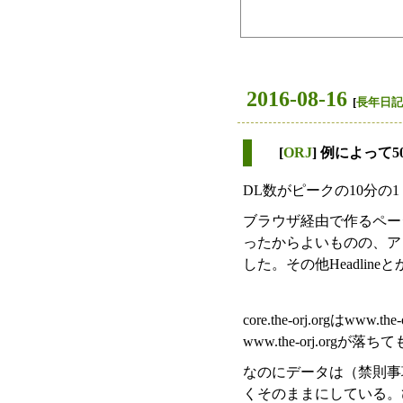
2016-08-16
[
長年日記
[
ORJ
] 例によって5
DL数がピークの10分の
ブラウザ経由で作るページが
ったからよいものの、ア
した。その他Headli
core.the-orj.org
www.the-orj.o
なのにデータは（禁則事
くそのままにしている。