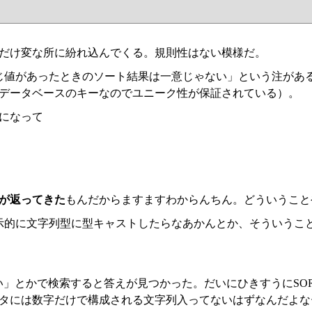
だけ変な所に紛れ込んでくる。規則性はない模様だ。
同じ値があったときのソート結果は一意じゃない」という注があ
データベースのキーなのでユニーク性が保証されている）。
になって
が返ってきた
もんだからますますわからんちん。どういうこと
時に明示的に文字列型に型キャストしたらなあかんとか、そういう
おかしい」とかで検索すると答えが見つかった。だいにひきすうにSOR
タには数字だけで構成される文字列入ってないはずなんだよな