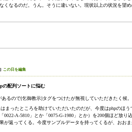
なくなるのだ。うん。そうに違いない。現状以上の状況を望め
]
この日を編集
phpの配列ソートに悩む
があるので[乞御教示]タグをつけたが無視していただきたく候
壺にはまったところを助けていただいたのだが、今度はphpのほ
22-A-5810」とか「0075-G-1980」とか）を200個ほど放り
果が返ってくる。今度サンプルデータを持ってくるが、おおま