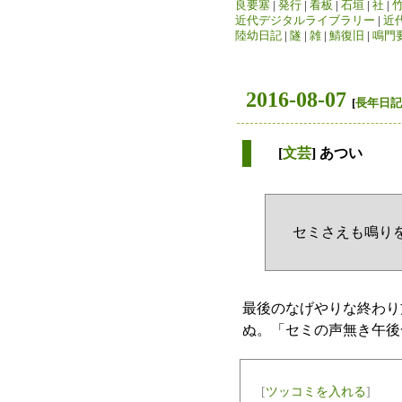
良要塞
|
発行
|
看板
|
石垣
|
社
|
近代デジタルライブラリー
|
近
陸幼日記
|
隧
|
雑
|
鯖復旧
|
鳴門
2016-08-07
[
長年日記
[
文芸
] あつい
セミさえも鳴り
最後のなげやりな終わり
ぬ。「セミの声無き午後
[
ツッコミを入れる
]