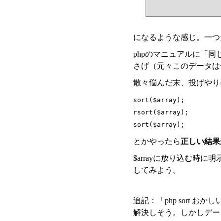
になるような感じ。一つ
phpのマニュアルに「
さげ（元々このデータは
散々悩んだ末、投げやり
sort($array);
rsort($array);
sort($array);
とかやったら
正しい結果
$arrayに放り込む
してみよう。
追記：「php sort 
解決しそう。しかしデー