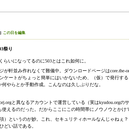
]
この日を編集
03祭り
1くらいになってるのに503とはこれ如何に。
軒並み作れなくて難儀中。ダウンロードページはcore.the-or
ンケートがちょっと簡単にはいかないため、（仮）で発行する
neとか何やらとか手動作成。こんなのは久しぶりだな。
はwww.the-orj.orgと異なるアカウントで運営している（実はkyudou.
rgが落ちても使えるのだった。だからここにこの時間帯にノウノウと
項）というのが妙。これ、セキュリティホールなんじゃねぇ？
ひどい話である。