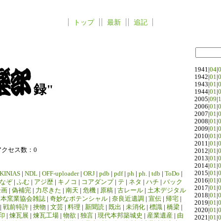
トップ
最新
追記
1941|
04
|
1942|
01
|
1943|
01
|
録"
1944|
01
|
2005|
09
|
2006|
01
|
2007|
01
|
2008|
01
|
2009|
01
|
2010|
01
|
2011|
01
|
アクセス数：0
2012|
01
|
2013|
01
|
2014|
01
|
2015|
01
|
KINIAS
|
NDL
|
OFF-uploader
|
ORJ
|
pdb
|
pdf
|
ph
|
ph.
|
tdb
|
ToDo
|
2016|
01
|
なぞ
|
ふむ
|
アジ歴
|
キノコ
|
コアダンプ
|
テ
|
ネタ
|
ハチ
|
バック
2017|
01
|
企画
|
偽補完
|
力尽きた
|
南天
|
危機
|
原稿
|
古レール
|
土木デジタル
2018|
01
|
日本窯業協会雑誌
|
奇妙なポテンシャル
|
奈良近遺調
|
宣伝
|
帰宅
|
2019|
01
|
|
戦前特許
|
挾物
|
文芸
|
料理
|
新聞読
|
既出
|
未消化
|
標識
|
橋梁
|
2020|
01
|
印
|
煉瓦展
|
煉瓦工場
|
物欲
|
独言
|
現代本邦築城史
|
産業遺産
|
由
2021|
01
|