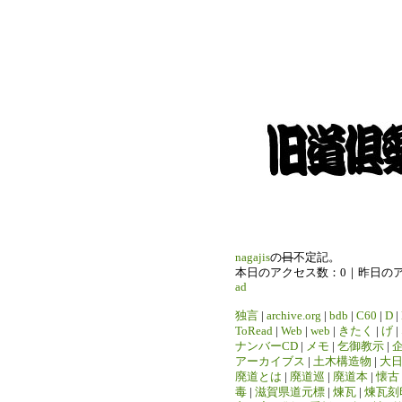
nagajis
の
日
不定記。
本日のアクセス数：0｜昨日の
ad
独言
|
archive.org
|
bdb
|
C60
|
D
|
ToRead
|
Web
|
web
|
きたく
|
げ
|
ナンバーCD
|
メモ
|
乞御教示
|
アーカイブス
|
土木構造物
|
大
廃道とは
|
廃道巡
|
廃道本
|
懐古
毒
|
滋賀県道元標
|
煉瓦
|
煉瓦刻