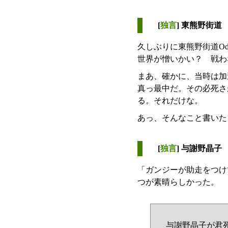
[
独言
] 東熊野街道
久しぶりに東熊野街道O
世界が憎いかい？ 戦わ
まあ、確かに、当時は加
真っ最中だ。その必死さ
る。それだけな。
あっ、そんなこと書いた
[
独言
] 与謝野晶子
「ガンジーが助走をつけ
つが素晴らしかった。
与謝野晶子が君