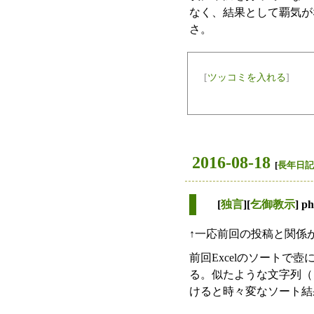
なく、結果として覇気が
さ。
[
ツッコミを入れる
]
2016-08-18
[
長年日記
[
独言
][
乞御教示
] 
↑一応前回の投稿と関係
前回Excelのソートで
る。似たような文字列（「00
けると時々変なソート結