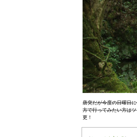
唐突だが今度の日曜日に
方で行ってみたい方はツッコ
更！