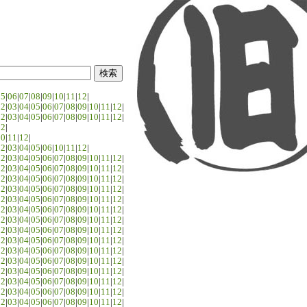
05
|
06
|
07
|
08
|
09
|
10
|
11
|
12
|
02
|
03
|
04
|
05
|
06
|
07
|
08
|
09
|
10
|
11
|
12
|
02
|
03
|
04
|
05
|
06
|
07
|
08
|
09
|
10
|
11
|
12
|
02
|
10
|
11
|
12
|
02
|
03
|
04
|
05
|
06
|
10
|
11
|
12
|
02
|
03
|
04
|
05
|
06
|
07
|
08
|
09
|
10
|
11
|
12
|
02
|
03
|
04
|
05
|
06
|
07
|
08
|
09
|
10
|
11
|
12
|
02
|
03
|
04
|
05
|
06
|
07
|
08
|
09
|
10
|
11
|
12
|
02
|
03
|
04
|
05
|
06
|
07
|
08
|
09
|
10
|
11
|
12
|
02
|
03
|
04
|
05
|
06
|
07
|
08
|
09
|
10
|
11
|
12
|
02
|
03
|
04
|
05
|
06
|
07
|
08
|
09
|
10
|
11
|
12
|
02
|
03
|
04
|
05
|
06
|
07
|
08
|
09
|
10
|
11
|
12
|
02
|
03
|
04
|
05
|
06
|
07
|
08
|
09
|
10
|
11
|
12
|
02
|
03
|
04
|
05
|
06
|
07
|
08
|
09
|
10
|
11
|
12
|
02
|
03
|
04
|
05
|
06
|
07
|
08
|
09
|
10
|
11
|
12
|
02
|
03
|
04
|
05
|
06
|
07
|
08
|
09
|
10
|
11
|
12
|
02
|
03
|
04
|
05
|
06
|
07
|
08
|
09
|
10
|
11
|
12
|
02
|
03
|
04
|
05
|
06
|
07
|
08
|
09
|
10
|
11
|
12
|
02
|
03
|
04
|
05
|
06
|
07
|
08
|
09
|
10
|
11
|
12
|
02
|
03
|
04
|
05
|
06
|
07
|
08
|
09
|
10
|
11
|
12
|