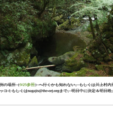
例の場所（
9/25参照
）へ行くかも知れない。もしくは川上村内
ミもしくはnagajis@the-orj.orgまで。明日中に決定＆明