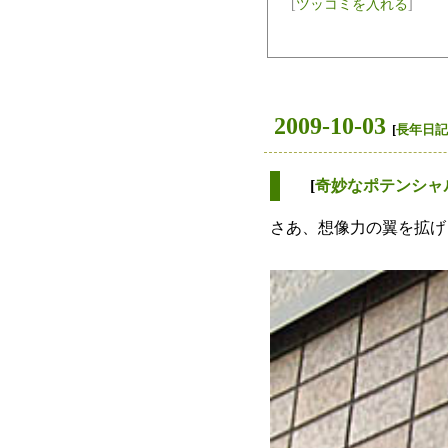
[
ツッコミを入れる
]
2009-10-03
[
長年日記
[
奇妙なポテンシャ
さあ、想像力の翼を拡げ