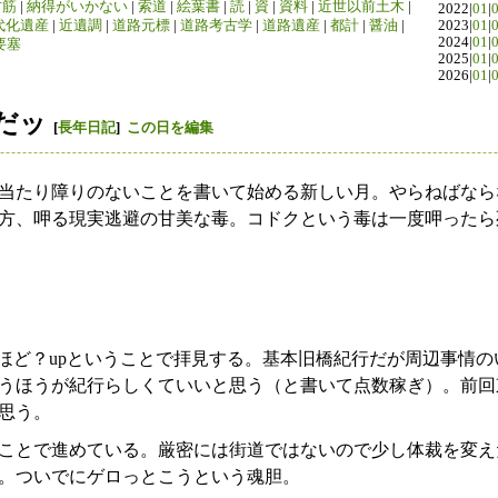
竹筋
|
納得がいかない
|
索道
|
絵葉書
|
読
|
資
|
資料
|
近世以前土木
|
2022|
01
|
代化遺産
|
近遺調
|
道路元標
|
道路考古学
|
道路遺産
|
都計
|
醤油
|
2023|
01
|
2024|
01
|
要塞
2025|
01
|
2026|
01
|
月だッ
[
長年日記
]
この日を編集
当たり障りのないことを書いて始める新しい月。やらねばなら
方、呷る現実逃避の甘美な毒。コドクという毒は一度呷ったら
割ほど？upということで拝見する。基本旧橋紀行だが周辺事情
うほうが紀行らしくていいと思う（と書いて点数稼ぎ）。前回
思う。
ことで進めている。厳密には街道ではないので少し体裁を変え
。ついでにゲロっとこうという魂胆。