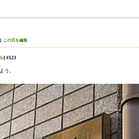
]
この日を編集
ル
] #123
よう。