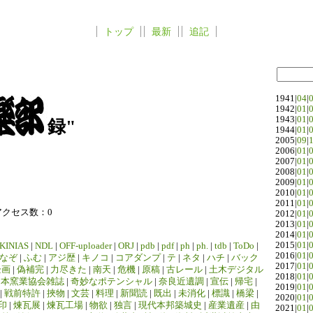
トップ
最新
追記
1941|
04
|
1942|
01
|
1943|
01
|
録"
1944|
01
|
2005|
09
|
2006|
01
|
2007|
01
|
2008|
01
|
2009|
01
|
2010|
01
|
2011|
01
|
アクセス数：0
2012|
01
|
2013|
01
|
2014|
01
|
2015|
01
|
KINIAS
|
NDL
|
OFF-uploader
|
ORJ
|
pdb
|
pdf
|
ph
|
ph.
|
tdb
|
ToDo
|
2016|
01
|
なぞ
|
ふむ
|
アジ歴
|
キノコ
|
コアダンプ
|
テ
|
ネタ
|
ハチ
|
バック
2017|
01
|
企画
|
偽補完
|
力尽きた
|
南天
|
危機
|
原稿
|
古レール
|
土木デジタル
2018|
01
|
日本窯業協会雑誌
|
奇妙なポテンシャル
|
奈良近遺調
|
宣伝
|
帰宅
|
2019|
01
|
|
戦前特許
|
挾物
|
文芸
|
料理
|
新聞読
|
既出
|
未消化
|
標識
|
橋梁
|
2020|
01
|
印
|
煉瓦展
|
煉瓦工場
|
物欲
|
独言
|
現代本邦築城史
|
産業遺産
|
由
2021|
01
|