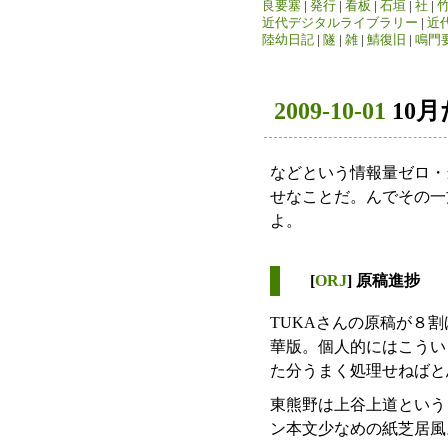
良要塞
|
発行
|
看板
|
石垣
|
社
|
近代デジタルライブラリー
|
近
陸幼日記
|
隧
|
雑
|
鯖復旧
|
鳴門
2009-10-01
10
などという情報量ゼロ・
せなことだ。んでその一
よ。
[
ORJ
] 原稿進捗
TUKAさんの原稿が８
華版。個人的にはこうい
た分うまく処理せねばと
東熊野は上谷上道という
ン本文少なめの紙芝居風