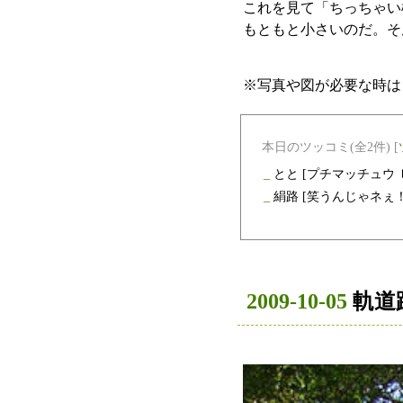
これを見て「ちっちゃい
もともと小さいのだ。そ
※写真や図が必要な時は
本日のツッコミ(全2件) [
_
とと
[プチマッチュウ
_
絹路
[笑うんじゃネぇ
2009-10-05
軌道