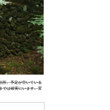
別所。予定が空いている
日晩までは確実にいます。
変