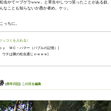
松虫やてープゲラwww」と草生やしつつ笑ったことがある奴
んなことも知らないか愚か者め。ケッ。
こっちに。
ツッコミを入れる
]
 ｂｙ ＭＣ・ハマー（バブルの記憶）]
！ ウチは隣の松虫通じゃｗｗｗ]
跡
[
長年日記
]
この日を編集