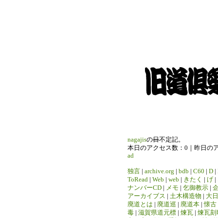
nagajis
の
日
不定記。
本日のアクセス数：0｜昨日の
ad
独言
|
archive.org
|
bdb
|
C60
|
D
|
ToRead
|
Web
|
web
|
きたく
|
げ
|
ナンバーCD
|
メモ
|
乞御教示
|
アーカイブス
|
土木構造物
|
大
廃道とは
|
廃道巡
|
廃道本
|
懐古
毒
|
滋賀県道元標
|
煉瓦
|
煉瓦刻