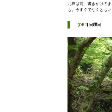
北摂は前回書きかけのま
も。今すぐでなくともい
[
ORJ
] 日曜日