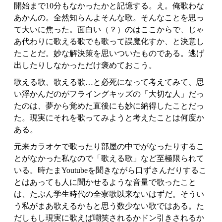
開始まで10分もなかったかと記憶する。え。俺歌わな
あかんの。全然知らんよそんな歌。そんなことを思っ
て大いに焦った。面白い（？）のはここからで、じゃ
あ代わりに歌える歌でも歌って誤魔化すか、と決意し
たことだ。妙な解決策を思いついたものである。逃げ
出したりしなかっただけ褒めておこう。
歌える歌、歌える歌…と必死になって考えてみて、思
い浮かんだのがフライングキッズの「大切な人」だっ
たのは、夢から覚めた直後にも妙に納得したことだっ
た。現実にそれを歌ってみようと考えたことは何度か
ある。
元来カラオケで歌ったり部屋の中でがなったりするこ
とがなかった私なので「歌える歌」など至極限られて
いる。時たまYoutubeを聞きながら口ずさんだりするこ
とはあっても人に聞かせるような音量で歌ったこと
は、たぶん学生時代の全寮歌以来ないはずだ。そうい
う私がまあ歌えるかもと思う数少ない歌ではある。た
だしもし現実に歌えば嘲笑されるかドン引きされるか