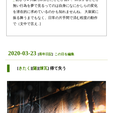
無い行為を夢で見るってのは自身になにかしらの変化
を潜在的に求めているのかも知れませんね。 大袈裟に
振る舞うまでもなく、日常の片手間で済む程度の動作
で（文中で言え..]
2020-03-23
[
長年日記
]
この日を編集
[
きたく
][
隧
][
煉瓦
] 得て失う