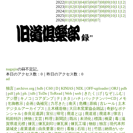
2022|
01
|
02
|
03
|
04
|
05
|
06
|
07
|
08
|
09
|
10
|
11
|
12
|
2023|
01
|
02
|
03
|
04
|
05
|
06
|
07
|
08
|
09
|
10
|
11
|
12
|
2024|
01
|
02
|
03
|
04
|
05
|
06
|
07
|
08
|
09
|
10
|
11
|
12
|
2025|
01
|
02
|
03
|
04
|
05
|
06
|
07
|
08
|
09
|
10
|
11
|
12
|
2026|
01
|
02
|
03
|
04
|
05
|
06
|
07
|
録"
nagajis
の
日
不定記。
本日のアクセス数：0｜昨日のアクセス数：0
ad
独言
|
archive.org
|
bdb
|
C60
|
D
|
KINIAS
|
NDL
|
OFF-uploader
|
ORJ
|
pdb
|
pdf
|
ph
|
ph.
|
tdb
|
ToDo
|
ToRead
|
Web
|
web
|
きたく
|
げ
|
なぞ
|
ふむ
|
アジ歴
|
キノコ
|
コアダンプ
|
テ
|
ネタ
|
ハチ
|
バックナンバーCD
|
メモ
|
乞御教示
|
企画
|
偽補完
|
力尽きた
|
南天
|
危機
|
原稿
|
古レール
|
土木
デジタルアーカイブス
|
土木構造物
|
大日本窯業協会雑誌
|
奇妙なポテ
ンシャル
|
奈良近遺調
|
宣伝
|
帰宅
|
廃道とは
|
廃道巡
|
廃道本
|
懐古
|
戦前特許
|
挾物
|
文芸
|
料理
|
新聞読
|
既出
|
未消化
|
標識
|
橋梁
|
毒
|
滋
賀県道元標
|
煉瓦
|
煉瓦刻印
|
煉瓦展
|
煉瓦工場
|
物欲
|
独言
|
現代本邦
築城史
|
産業遺産
|
由良要塞
|
発行
|
看板
|
石垣
|
社
|
竹筋
|
納得がいか