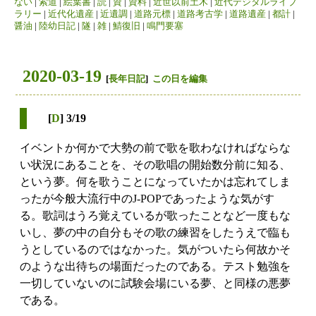
ない
|
索道
|
絵葉書
|
読
|
資
|
資料
|
近世以前土木
|
近代デジタルライブ
ラリー
|
近代化遺産
|
近遺調
|
道路元標
|
道路考古学
|
道路遺産
|
都計
|
醤油
|
陸幼日記
|
隧
|
雑
|
鯖復旧
|
鳴門要塞
2020-03-19
[
長年日記
]
この日を編集
[
D
] 3/19
イベントか何かで大勢の前で歌を歌わなければならな
い状況にあることを、その歌唱の開始数分前に知る、
という夢。何を歌うことになっていたかは忘れてしま
ったが今般大流行中のJ-POPであったような気がす
る。歌詞はうろ覚えているが歌ったことなど一度もな
いし、夢の中の自分もその歌の練習をしたうえで臨も
うとしているのではなかった。気がついたら何故かそ
のような出待ちの場面だったのである。テスト勉強を
一切していないのに試験会場にいる夢、と同様の悪夢
である。