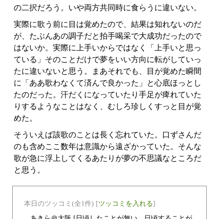
の二択だろう。いや両方共同時に食らうに違いない。
実際に歌う前に目は覚めたので、結果は知れないのだ
が、たぶんあの調子だと拍手喝采で大成功だったので
はないか。実際に上手いからではなく「上手いと思っ
ている」そのことだけで夢をいい方向に転がしていっ
たに違いないと思う。まあそれでも、目が覚めた瞬間
に「ああ歌わなくて済んで良かった」と心底ほっとし
たのだった。汗だくになっていたり手足が痺れていた
りするようなことはなく、むしろ珍しくすっと目が覚
めた。
そういえば該歌のことは長く忘れていた。口ずさんだ
のも含めここ数年は意識から遠ざかっていた。そんな
歌が急に浮上してくるあたりが夢の不思議なところだ
と思う。
本日のツッコミ(全1件) [
ツッコミを入れる
]
_
あきら＠大阪
[日頃したことが無い、日頃することが