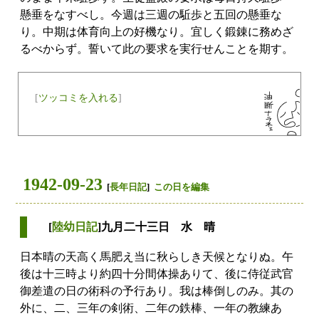
懸垂をなすべし。今週は三週の駈歩と五回の懸垂な
り。中期は体育向上の好機なり。宜しく鍛錬に務めざ
るべからず。誓いて此の要求を実行せんことを期す。
[
ツッコミを入れる
]
1942-09-23
[
長年日記
]
この日を編集
[
陸幼日記
]九月二十三日 水 晴
日本晴の天高く馬肥え当に秋らしき天候となりぬ。午
後は十三時より約四十分間体操ありて、後に侍従武官
御差遣の日の術科の予行あり。我は棒倒しのみ。其の
外に、二、三年の剣術、二年の鉄棒、一年の教練あ