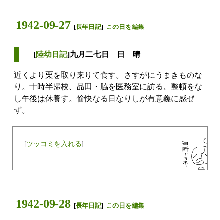
1942-09-27
[
長年日記
]
この日を編集
[
陸幼日記
]九月二七日 日 晴
近くより栗を取り来りて食す。さすがにうまきものな
り。十時半帰校、品田・脇を医務室に訪る。整頓をな
し午後は休養す。愉快なる日なりしが有意義に感ぜ
ず。
[
ツッコミを入れる
]
1942-09-28
[
長年日記
]
この日を編集