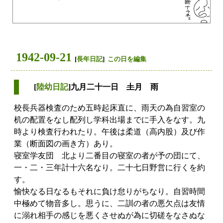
1942-09-21
[
長年日記
]
この日を編集
[
陸幼日記
]九月二十一日
土
月 雨
校長兵器検査のため五時起床直に、雨天の為自習室の
机の配置をなし配列し学科出場までに手入をなす。九
時より検査行われたり。午後は柔道（高内股）及び作
業（断面図の画き方）あり。
寝室学友団 北より二番目の寝室の者が予の団にて、
一・二・三年計十六名なり。二十七日野営に行くを約
す。
愉快なる日なるもそれに負け怠りがちなり。自習時間
中極めて物音多し。思うに、二訓の者の悪欠点は友情
に溺れ相手の感じを悪くさせぬが為に切磋をなさぬな