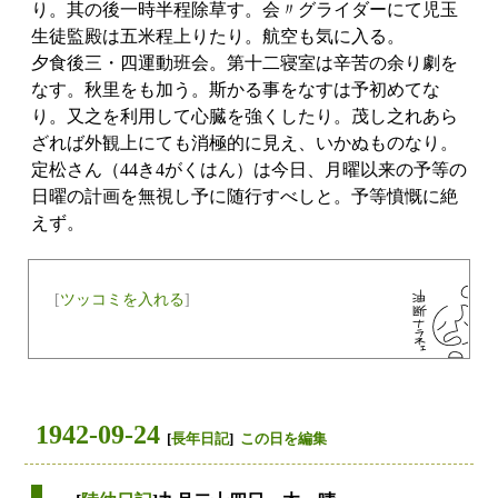
り。其の後一時半程除草す。会〃グライダーにて児玉
生徒監殿は五米程上りたり。航空も気に入る。
夕食後三・四運動班会。第十二寝室は辛苦の余り劇を
なす。秋里をも加う。斯かる事をなすは予初めてな
り。又之を利用して心臓を強くしたり。茂し之れあら
ざれば外観上にても消極的に見え、いかぬものなり。
定松さん（44き4がくはん）は今日、月曜以来の予等の
日曜の計画を無視し予に随行すべしと。予等憤慨に絶
えず。
[
ツッコミを入れる
]
1942-09-24
[
長年日記
]
この日を編集