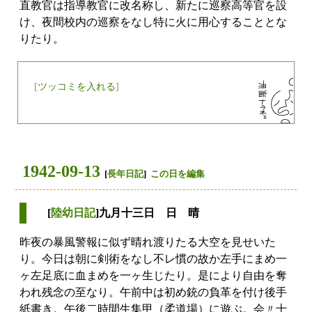
直教官は指導教官に改名称し、新たに巡察高等官を設
け、夜間校内の巡察をなし特に火に用心することとな
りたり。
[
ツッコミを入れる
]
1942-09-13
[
長年日記
]
この日を編集
[
陸幼日記
]九月十三日 日 晴
昨夜の暴風警報に似ず晴れ渡りたる大空を見せいた
り。今日は朝に剣術をなし不レ慣の故か左手にまめ一
ヶ左足底に血まめを一ヶ生じたり。是により自由を奪
われ残念の至なり。午前中は初め銃の負革を付け後手
紙書き。午後二時間生集甲（柔道場）に遊ぶ。会〃十