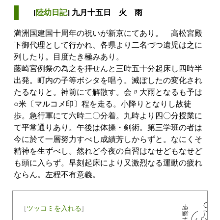
[
陸幼日記
] 九月十五日 火 雨
満洲国建国十周年の祝いが新京にてあり。 高松宮殿
下御代理として行かれ、各県より二名づつ遺児は之に
列したり。目度たき極みあり。
藤崎宮例祭の為之を拝せんと三時五十分起床し四時半
出発。町内の子等ボシタを唱う。滅ぼしたの変化され
たるなりと。神前にて解散す。会〃大雨となるも予は
○米〔マルコメ印〕程を走る。小降りとなりし故徒
歩。急行軍にて六時二〇分着。九時より四〇分授業に
て平常通りあり。午後は体操・剣術。第三学班の者は
今に於て一層努力すべし成績芳しからずと。なにくそ
精神を生ずべし。然れど今夜の自習はなせどもなせど
も頭に入らず。早刻起床により又激烈なる運動の疲れ
ならん。左程不有意義。
[
ツッコミを入れる
]