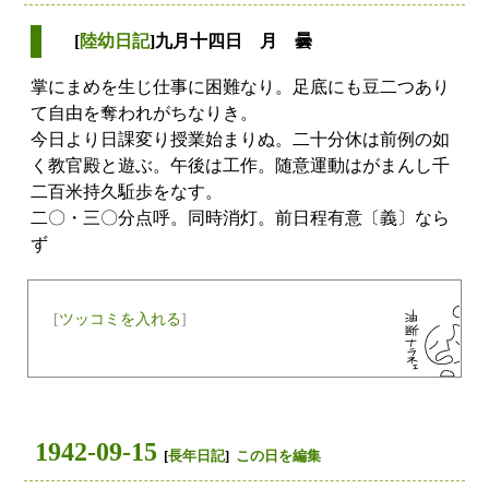
[
陸幼日記
]九月十四日 月 曇
掌にまめを生じ仕事に困難なり。足底にも豆二つあり
て自由を奪われがちなりき。
今日より日課変り授業始まりぬ。二十分休は前例の如
く教官殿と遊ぶ。午後は工作。随意運動はがまんし千
二百米持久駈歩をなす。
二〇・三〇分点呼。同時消灯。前日程有意〔義〕なら
ず
[
ツッコミを入れる
]
1942-09-15
[
長年日記
]
この日を編集