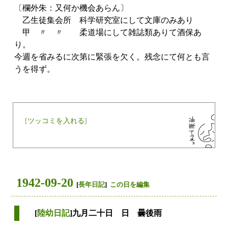
〔欄外朱：又何か機会あらん〕
乙生徒集会所 科学研究室にして文庫のみあり
甲 〃 〃 柔道場にして雑誌類ありて酒保あ
り。
今週を省みるに次第に緊張を欠く。残念にて何とも言
うを得ず。
[
ツッコミを入れる
]
1942-09-20
[
長年日記
]
この日を編集
[
陸幼日記
]九月二十日 日 曇後雨