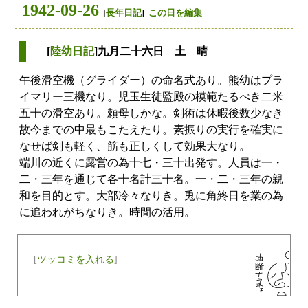
1942-09-26
[
長年日記
]
この日を編集
[
陸幼日記
]九月二十六日 土 晴
午後滑空機（グライダー）の命名式あり。熊幼はプラ
イマリー三機なり。児玉生徒監殿の模範たるべき二米
五十の滑空あり。頼母しかな。剣術は休暇後数少なき
故今までの中最もこたえたり。素振りの実行を確実に
なせば剣も軽く、筋も正しくして効果大なり。
端川の近くに露営の為十七・三十出発す。人員は一・
二・三年を通じて各十名計三十名。一・二・三年の親
和を目的とす。大部冷々なりき。兎に角終日を業の為
に追われがちなりき。時間の活用。
[
ツッコミを入れる
]