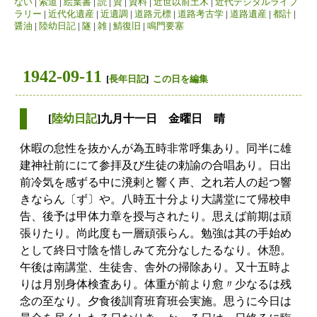
ない
|
索道
|
絵葉書
|
読
|
資
|
資料
|
近世以前土木
|
近代デジタルライブ
ラリー
|
近代化遺産
|
近遺調
|
道路元標
|
道路考古学
|
道路遺産
|
都計
|
醤油
|
陸幼日記
|
隧
|
雑
|
鯖復旧
|
鳴門要塞
1942-09-11
[
長年日記
]
この日を編集
[
陸幼日記
]九月十一日 金曜日 晴
休暇の怠性を抜かんが為五時非常呼集あり。同半に雄
建神社前ににて参拝及び生徒の勅諭の合唱あり。日出
前冷気を感ずる中に溌剌と響く声、之れ若人の起つ響
きならん〔ず〕や。八時五十分より大講堂にて帰校申
告、後予は甲体力章を授与されたり。思えば前期は頑
張りたり。尚此度も一層頑張らん。勉強は其の手始め
として終日寸陰を惜しみて充分なしたるなり。休憩。
午後は南講堂、生徒舎、舎外の掃除あり。又十五時よ
りは月別身体検査あり。体重が前より愈〃少なるは残
念の至なり。夕食後訓育班育班会実施。思うに今日は