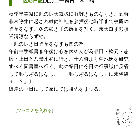
[
陸幼日記
]九月二十四日 木 晴
秋季皇霊祭に此の良天気誠に有難きものなりき。五時
非常呼集に起され雄健神社を参拝後七時半まで校庭の
除草をなす。冬の如き手の感覚を打く。東天白ずむ頃
豈清涼ならずや。
此の良き日除草をなすも国の為
午前中手紙書き午後は心を休めんが為品田・松元・志
磨・上田と八景水谷に行き、十六時より菊池氏を研究
すべく図書室へ行く。此の祭日に今日の行事誠に反省
して恥じざるはなし。〔「恥じざるはなし」に朱棒線
＋「？」〕
彼岸の中日にして家にては祖先をまつる。
[
ツッコミを入れる
]