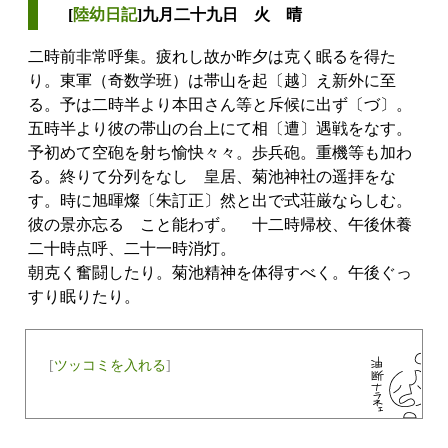
[
陸幼日記
]九月二十九日 火 晴
二時前非常呼集。疲れし故か昨夕は克く眠るを得た
り。東軍（奇数学班）は帯山を起〔越〕え新外に至
る。予は二時半より本田さん等と斥候に出ず〔づ〕。
五時半より彼の帯山の台上にて相〔遭〕遇戦をなす。
予初めて空砲を射ち愉快々々。歩兵砲。重機等も加わ
る。終りて分列をなし 皇居、菊池神社の遥拝をな
す。時に旭暉燦〔朱訂正〕然と出で式荘厳ならしむ。
彼の景亦忘るゝこと能わず。 十二時帰校、午後休養
二十時点呼、二十一時消灯。
朝克く奮闘したり。菊池精神を体得すべく。午後ぐっ
すり眠りたり。
[
ツッコミを入れる
]