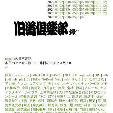
2022|
01
|
02
|
03
|
04
|
05
|
06
|
07
|
08
|
09
|
10
|
11
|
12
|
2023|
01
|
02
|
03
|
04
|
05
|
06
|
07
|
08
|
09
|
10
|
11
|
12
|
2024|
01
|
02
|
03
|
04
|
05
|
06
|
07
|
08
|
09
|
10
|
11
|
12
|
2025|
01
|
02
|
03
|
04
|
05
|
06
|
07
|
08
|
09
|
10
|
11
|
12
|
2026|
01
|
02
|
03
|
04
|
05
|
06
|
07
|
録"
nagajis
の
日
不定記。
本日のアクセス数：0｜昨日のアクセス数：0
ad
独言
|
archive.org
|
bdb
|
C60
|
D
|
KINIAS
|
NDL
|
OFF-uploader
|
ORJ
|
pdb
|
pdf
|
ph
|
ph.
|
tdb
|
ToDo
|
ToRead
|
Web
|
web
|
きたく
|
げ
|
なぞ
|
ふむ
|
アジ歴
|
キノコ
|
コアダンプ
|
テ
|
ネタ
|
ハチ
|
バックナンバーCD
|
メモ
|
乞御教示
|
企画
|
偽補完
|
力尽きた
|
南天
|
危機
|
原稿
|
古レール
|
土木
デジタルアーカイブス
|
土木構造物
|
大日本窯業協会雑誌
|
奇妙なポテ
ンシャル
|
奈良近遺調
|
宣伝
|
帰宅
|
廃道とは
|
廃道巡
|
廃道本
|
懐古
|
戦前特許
|
挾物
|
文芸
|
料理
|
新聞読
|
既出
|
未消化
|
標識
|
橋梁
|
毒
|
滋
賀県道元標
|
煉瓦
|
煉瓦刻印
|
煉瓦展
|
煉瓦工場
|
物欲
|
独言
|
現代本邦
築城史
|
産業遺産
|
由良要塞
|
発行
|
看板
|
石垣
|
社
|
竹筋
|
納得がいか