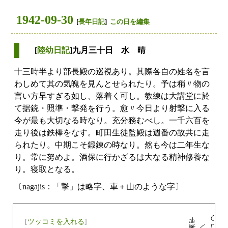
1942-09-30
[
長年日記
]
この日を編集
[
陸幼日記
]九月三十日 水 晴
十三時半より部長殿の巡視あり。其際各自の姓名を言
わしめて其の気魄を見んとせられたり。予は稍〃物の
言い方早すぎる如し、落着く可し。教練は大講堂に於
て据銃・照準・撃発を行う。愈〃今日より射撃に入る
今が最も大切なる時なり。充分務むべし。一千六百を
走り後は鉄棒をなす。町田生徒監殿は週番の故共に走
られたり。中期こそ鍛錬の時なり。然も今は二年生な
り。常に努めよ。酒保に行かざるは大なる精神修養な
り。寝取となる。
〔nagajis：「撃」は略字、車＋山のような字〕
[
ツッコミを入れる
]