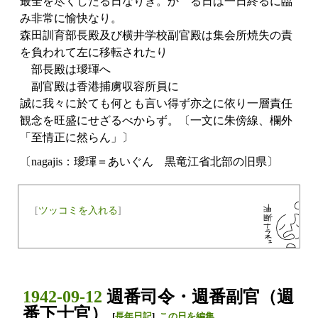
最全を尽くしたる日なりき。かゝる日は一日終るに臨
み非常に愉快なり。
森田訓育部長殿及び横井学校副官殿は集会所焼失の責
を負われて左に移転されたり
部長殿は璦琿へ
副官殿は香港捕虜収容所員に
誠に我々に於ても何とも言い得ず亦之に依り一層責任
観念を旺盛にせざるべからず。〔一文に朱傍線、欄外
「至情正に然らん」〕
〔nagajis：璦琿＝あいぐん 黒竜江省北部の旧県〕
[
ツッコミを入れる
]
1942-09-12
週番司令・週番副官（週
番下士官）
[
長年日記
]
この日を編集