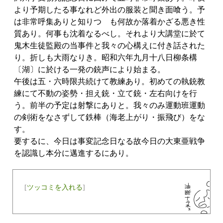
より予期したる事なれど外出の服装と聞き面喰う。予
は非常呼集ありと知りつゝも何故か落着かざる悪き性
質あり。何事も沈着なるべし。それより大講堂に於て
鬼木生徒監殿の当事件と我々の心構えに付き話された
り。折しも大雨なりき。昭和六年九月十八日柳条構
〔湖〕に於ける一発の銃声により始まる。
午後は五・六時限共続けて教練あり。初めての執銃教
練にて不動の姿勢・担え銃・立て銃・左右向けを行
う。前半の予定は射撃にありと。我々のみ運動班運動
の剣術をなさずして鉄棒（海老上がり・振飛び）をな
す。
要するに、今日は事変記念日なる故今日の大東亜戦争
を認識し本分に邁進するにあり。
[
ツッコミを入れる
]