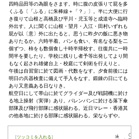
四時品田等の為眼をさます。時に腹の皮張りて屁を多
くふる〔「ふる」に朱棒線＋「？」〕。半に大便に行
き復りて山根と高橋及び平川・児玉等と成道寺へ臨時
外出す。人に聞くに山根・望月・入江・田村いずれも
屁が以〔意〕外に出たると。思うに昨夕の飯に悪き物
ありたるか。六時半着。パンも食い、有名なる梨を二
個ずつ、柿をも数個食し十時半帰校す。往復共に一時
間半を要したり。学校に残りし者予等出発してより間
もなく起され雄健台上・校庭にて剣術を行えりと。
午後は自習室に於て図画・代数をなす。夕食前後には
明日の兵器検査に備えて手入をなす。鍛錬の日にても
あり又意義ある日なりき。
航空日にして帯山に於てグライダー及び戦闘機に於け
る地上操射（実弾）あり。パレンバンに於ける落下傘
部隊及び飛行部隊に感状賜わる。近日マレー・香港其
の他各地に於ける部隊に感状賜わる。栄ならずや。
[
ツッコミを入れる
]