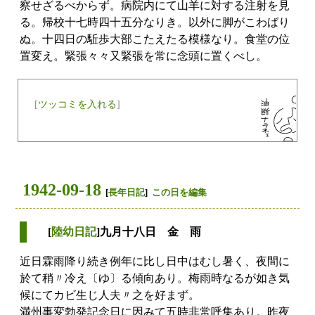
察せざるべからず。病院内にて山羊に対する注射を見
る。帰校十七時四十五分なりき。以外に脚がこわばり
ぬ。十四日の駈歩大部こたえたる模様なり。食堂の位
置変え。緊張々々又緊張を常に念頭に置くべし。
[
ツッコミを入れる
]
1942-09-18
[
長年日記
]
この日を編集
[
陸幼日記
]九月十八日 金 雨
近日霖雨降り続き例年に比し日中はむし暑く、夜間に
於て稍〃冷え〔ゆ〕る傾向あり。梅雨時なるが如き気
候にてカビ生じ人夫〃之を好まず。
満州事変勃発記念日に因みて五時非常呼集あり。昨夜