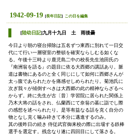
1942-09-19
[
長年日記
]
この日を編集
[
陸幼日記
]九月十九日 土 雨後曇
今日より朝の寝台掃除は五名ずつ東西に別れて一日交
代にて行い一層寝室の整頓を確実ならしむる如くな
る。午後十三時より鹿児島二中の校長先生池田氏の
『南洲翁を語る』の題目に依る大西郷の講話あり。脈
道は書物にあるのと全く同じにして如何に西郷さんが
太っ腹であられたかを痛感せしめられたり。菊池氏に
次ぎ我々が傾倒すべきは大西郷の此の精神ならざるべ
からず。終に先生が古〔昔〕学習院に居られた関係上
乃木大将の話をされ、仏蘭西にて奈翁の墓に詣でし際
の感想を述べられたり。是等有益なる話を克く自分の
物となし克く噛み砕きて本分に邁進するのみ。
其の後昨日の続き 侍従武官御来校の際に出場する鉄棒
選手を選定す。残念なり遂に四回目にして落さる。