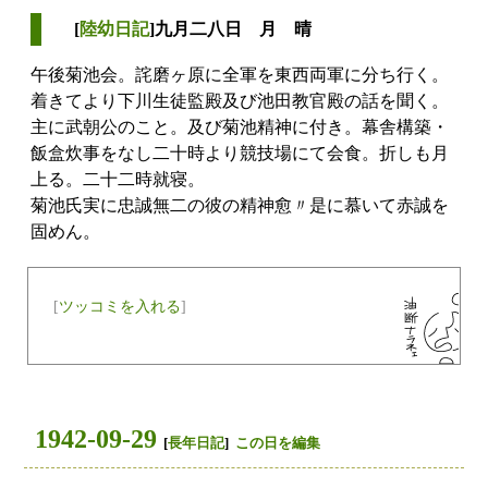
[
陸幼日記
]九月二八日 月 晴
午後菊池会。詫磨ヶ原に全軍を東西両軍に分ち行く。
着きてより下川生徒監殿及び池田教官殿の話を聞く。
主に武朝公のこと。及び菊池精神に付き。幕舎構築・
飯盒炊事をなし二十時より競技場にて会食。折しも月
上る。二十二時就寝。
菊池氏実に忠誠無二の彼の精神愈〃是に慕いて赤誠を
固めん。
[
ツッコミを入れる
]
1942-09-29
[
長年日記
]
この日を編集