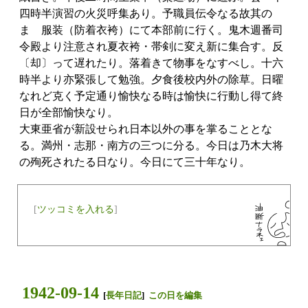
四時半演習の火災呼集あり。予職員伝令なる故其の
まゝ服装（防着衣袴）にて本部前に行く。鬼木週番司
令殿より注意され夏衣袴・帯剣に変え新に集合す。反
〔却〕って遅れたり。落着きて物事をなすべし。十六
時半より亦緊張して勉強。夕食後校内外の除草。日曜
なれど克く予定通り愉快なる時は愉快に行動し得て終
日が全部愉快なり。
大東亜省が新設せられ日本以外の事を掌ることとな
る。満州・志那・南方の三つに分る。今日は乃木大将
の殉死されたる日なり。今日にて三十年なり。
[
ツッコミを入れる
]
1942-09-14
[
長年日記
]
この日を編集