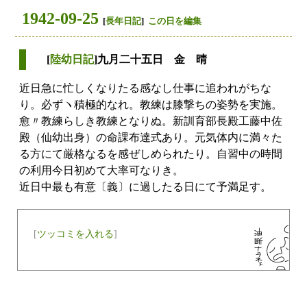
1942-09-25
[
長年日記
]
この日を編集
[
陸幼日記
]九月二十五日 金 晴
近日急に忙しくなりたる感なし仕事に追われがちな
り。必ずヽ積極的なれ。教練は膝撃ちの姿勢を実施。
愈〃教練らしき教練となりぬ。新訓育部長殿工藤中佐
殿（仙幼出身）の命課布達式あり。元気体内に満々た
る方にて厳格なるを感ぜしめられたり。自習中の時間
の利用今日初めて大率可なりき。
近日中最も有意〔義〕に過したる日にて予満足す。
[
ツッコミを入れる
]