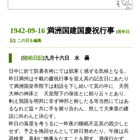
1942-09-16
満洲国建国慶祝行事
[
長年日
記
]
この日を編集
[
陸幼日記
]九月十六日 水 曇
日中に於て防暑衣袴にては肌寒く感ずる気候となる。
昨日満州は十載の慶祝行事を迎え其の記念日にあたり
て満洲国皇帝陛下は勅語を下し給いて其の中に 天照
大神の神床と 天皇陛下の保佑とに頼り云々とあり、
剰え我国を明邦に非ず神邦と称したる等当然にてはあ
るなれど益〃共に手を握り合わん、然して大東亜の建
設に向わんと決心す。
昨日の落度を考うるに一昨夜の睡眠不足其の因少しと
せず。予之を挽回せんとして終日努めたり。午後は兵
器検査、真剣に物事をなすことを期す。酒保行かず。