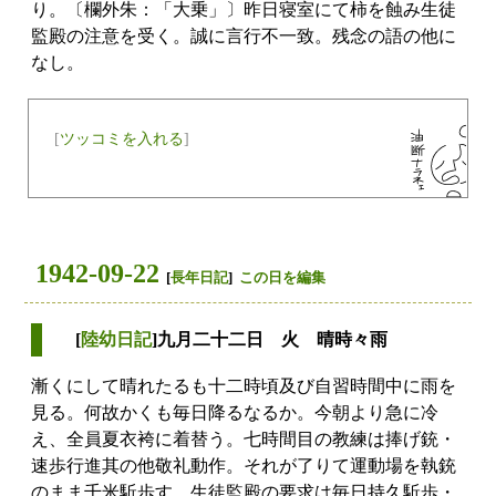
り。〔欄外朱：「大乗」〕昨日寝室にて柿を蝕み生徒
監殿の注意を受く。誠に言行不一致。残念の語の他に
なし。
[
ツッコミを入れる
]
1942-09-22
[
長年日記
]
この日を編集
[
陸幼日記
]九月二十二日 火 晴時々雨
漸くにして晴れたるも十二時頃及び自習時間中に雨を
見る。何故かくも毎日降るなるか。今朝より急に冷
え、全員夏衣袴に着替う。七時間目の教練は捧げ銃・
速歩行進其の他敬礼動作。それが了りて運動場を執銃
のまま千米駈歩す。生徒監殿の要求は毎日持久駈歩・