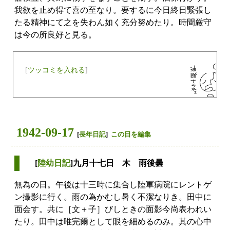
我欲を止め得て喜の至なり。要するに今日終日緊張し
たる精神にて之を失わん如く充分努めたり。時間厳守
は今の所良好と見る。
[
ツッコミを入れる
]
1942-09-17
[
長年日記
]
この日を編集
[
陸幼日記
]九月十七日 木 雨後曇
無為の日。午後は十三時に集合し陸軍病院にレントゲ
ン撮影に行く。雨の為かむし暑く不潔なりき。田中に
面会す。共に［文＋子］びしときの面影今尚表われい
たり。田中は唯完爾として眼を細めるのみ。其の心中