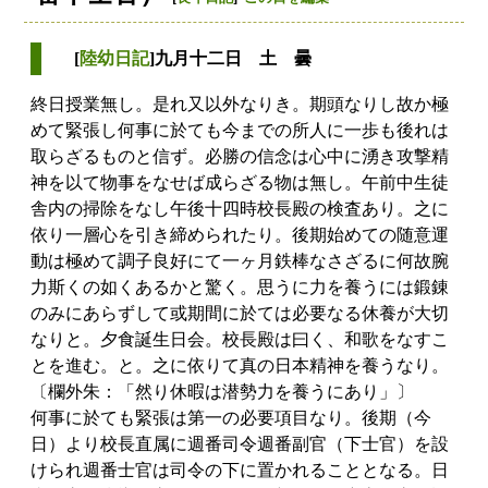
[
陸幼日記
]九月十二日 土 曇
終日授業無し。是れ又以外なりき。期頭なりし故か極
めて緊張し何事に於ても今までの所人に一歩も後れは
取らざるものと信ず。必勝の信念は心中に湧き攻撃精
神を以て物事をなせば成らざる物は無し。午前中生徒
舎内の掃除をなし午後十四時校長殿の検査あり。之に
依り一層心を引き締められたり。後期始めての随意運
動は極めて調子良好にて一ヶ月鉄棒なさざるに何故腕
力斯くの如くあるかと驚く。思うに力を養うには鍛錬
のみにあらずして或期間に於ては必要なる休養が大切
なりと。夕食誕生日会。校長殿は曰く、和歌をなすこ
とを進む。と。之に依りて真の日本精神を養うなり。
〔欄外朱：「然り休暇は潜勢力を養うにあり」〕
何事に於ても緊張は第一の必要項目なり。後期（今
日）より校長直属に週番司令週番副官（下士官）を設
けられ週番士官は司令の下に置かれることとなる。日