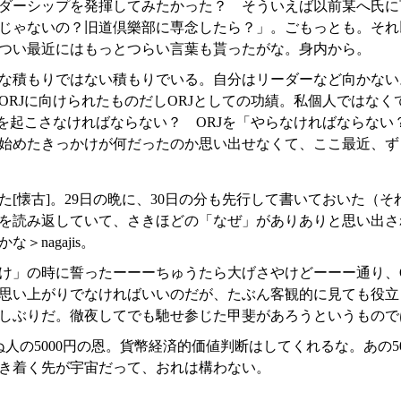
ダーシップを発揮してみたかった？ そういえば以前某へ氏に
じゃないの？旧道倶樂部に専念したら？」。ごもっとも。それ
つい最近にはもっとつらい言葉も貰ったがな。身内から。
な積もりではない積もりでいる。自分はリーダーなど向かない
ORJに向けられたものだしORJとしての功績。私個人ではな
トを起こさなければならない？ ORJを「やらなければならな
始めたきっかけが何だったのか思い出せなくて、ここ最近、ず
[懐古]。29日の晩に、30日の分も先行して書いておいた（そ
を読み返していて、さきほどの「なぜ」がありありと思い出さ
＞nagajis。
」の時に誓ったーーーちゅうたら大げさやけどーーー通り、O
思い上がりでなければいいのだが、たぶん客観的に見ても役立
しぶりだ。徹夜してでも馳せ参じた甲斐があろうというもので
人の5000円の恩。貨幣経済的価値判断はしてくれるな。あの5
き着く先が宇宙だって、おれは構わない。