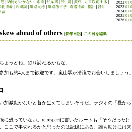
竹筋
|
納得がいかない
|
索道
|
絵葉書
|
読
|
資
|
資料
|
近世以前土木
|
2022|
01
|
代化遺産
|
近遺調
|
道路元標
|
道路考古学
|
道路遺産
|
都計
|
醤油
|
2023|
01
|
2024|
01
|
要塞
2025|
01
|
2026|
01
|
 skew ahead of others
[
長年日記
]
この日を編集
ちょっとね。独り詩ねるかもな。
参加も約4人まで歓迎です。嵐山駅か清滝でお会いしましょう
0日
い加減動かないと苔が生えてしまいそうだ。ラジオの「昼から
に残っていない。retrospectに書いたルートも「そうだっ
、ここで事切れるかと思ったのは記憶にある。誰も助けには来