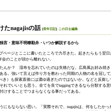
たnagajisの話
[
長年日記
]
この日を編集
しく独言・意味不明瞭勘弁・いつか解説するから
プページとここに書いたところで力尽きた。起きたらもう翌日
がOFF会のことが頭から離れない。
んか？ 湿布を忘れていたのは失格だな。広島風お好み焼き（na
る。強いて言えば作り方を教わった同期の人物の名を冠して恵南焼
とでも言うべき）も探索直後には濃ゆ過ぎたのではないか。などと反
れでいいとも思う。全てを良でtaggingできるなら分類する
付けすることでつまらなくなる事だってある。
にもならない思い。「実際それで、nagajisは、何をしたか