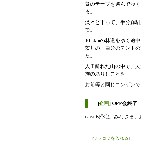
紫のテープを選んでゆく
る。
淡々と下って、半分顔馴
で。
10.5kmの林道をゆ
茨川の、自分のテントの
た。
人里離れた山の中で、人知れ
族のありしことを。
お前等と同じニンゲンで
[
企画
] OFF会終了
nagajis帰宅。みな
[
ツッコミを入れる
]