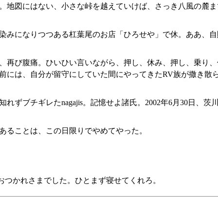
。地図にはない、小さな峠を越えていけば、さっき八風の麓ま
染みになりつつある杠葉尾のお店「ひろせや」で休。ああ、自
く途中、再び腹痛。ひいひい言いながら、押し、休み、押し、乗り
前には、自分が留守にしていた間にやってきたRV族が撒き散
ずブチギレたnagajis。記憶せよ諸氏。2002年6月30日、
あることは、この日限りでやめてやった。
さま、おつかれさまでした。ひとまず寝せてくれろ。