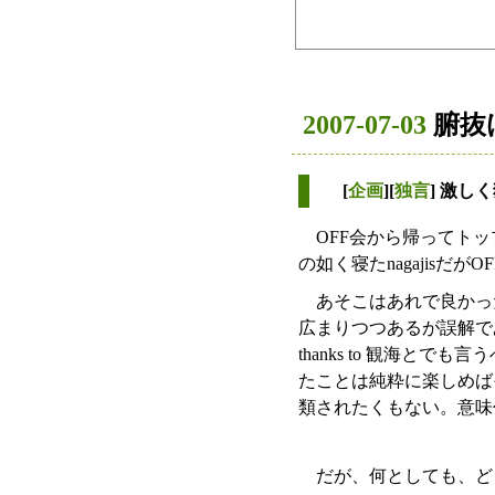
2007-07-03
腑抜け
[
企画
][
独言
] 激
OFF会から帰ってトッ
の如く寝たnagajisだ
あそこはあれで良かった
広まりつつあるが誤解であ
thanks to 観海
たことは純粋に楽しめばそ
類されたくもない。意味
だが、何としても、どう