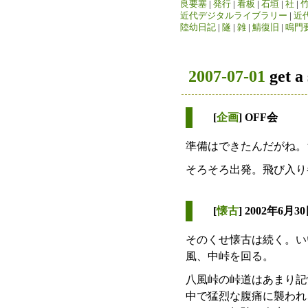
良要塞
|
発行
|
看板
|
石垣
|
社
|
近代デジタルライブラリー
|
近
陸幼日記
|
隧
|
雑
|
鯖復旧
|
鳴門
2007-07-01
get a
[
企画
] OFF会
準備はできたんだがね。
そろそろ出発。飛び入り
[
懐古
] 2002年6月3
そのくせ懐古は続く。い
風、中峠を回る。
八風峠の峠道はあまり記憶
中で猛烈な腹痛に襲われ