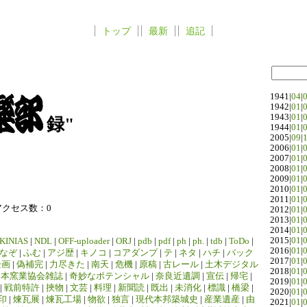
トップ
最新
追記
1941|
04
|
1942|
01
|
1943|
01
|
録"
1944|
01
|
2005|
09
|
2006|
01
|
2007|
01
|
2008|
01
|
2009|
01
|
2010|
01
|
2011|
01
|
アクセス数：0
2012|
01
|
2013|
01
|
2014|
01
|
2015|
01
|
KINIAS
|
NDL
|
OFF-uploader
|
ORJ
|
pdb
|
pdf
|
ph
|
ph.
|
tdb
|
ToDo
|
2016|
01
|
なぞ
|
ふむ
|
アジ歴
|
キノコ
|
コアダンプ
|
テ
|
ネタ
|
ハチ
|
バック
2017|
01
|
企画
|
偽補完
|
力尽きた
|
南天
|
危機
|
原稿
|
古レール
|
土木デジタル
2018|
01
|
日本窯業協会雑誌
|
奇妙なポテンシャル
|
奈良近遺調
|
宣伝
|
帰宅
|
2019|
01
|
|
戦前特許
|
挾物
|
文芸
|
料理
|
新聞読
|
既出
|
未消化
|
標識
|
橋梁
|
2020|
01
|
印
|
煉瓦展
|
煉瓦工場
|
物欲
|
独言
|
現代本邦築城史
|
産業遺産
|
由
2021|
01
|