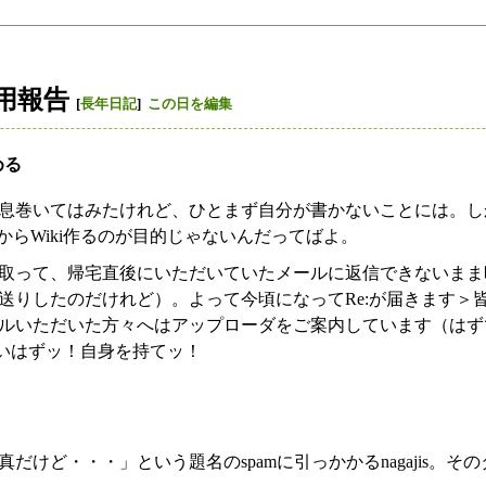
用報告
[
長年日記
]
この日を編集
める
息巻いてはみたけれど、ひとまず自分が書かないことには。し
だからWiki作るのが目的じゃないんだってばよ。
取って、帰宅直後にいただいていたメールに返信できないまま
送りしたのだけれど）。よって今頃になってRe:が届きます＞
ルいただいた方々へはアップローダをご案内しています（はず
無いはずッ！自身を持てッ！
だけど・・・」という題名のspamに引っかかるnagajis。