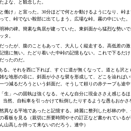
たよな、と観念した。
と働け」と宣った。30分ほどで何とか動けるようになり、峠
って、峠でない鞍部に出てしまう。広場な峠。霧の中にいた。
明神の碑。簡素な鳥居が建っていた。東斜面から猛烈な勢いで
ッタ。
だったが、腹のこともあって、大人しく縦走する。高低差の激
記憶に無い。たどり着いた中峠の記憶もない。これで下るだけ
だったのだ。
ある。それを西に下れば、すぐに道が無くなって。道とも沢と
雑な地形の谷に。斜面が小さな襞を形成して、どこを辿ればい
一つ減るだろうという斜面だ。そうして頼りの赤テープも途中
「生」への固執は強くなる。そんな自分に現金ささえ感じるほ
jis。当然、自転車を引っかけて転倒したりするような愚もおかさ
然異なる平地であったと記憶する。綺麗に整列した杉林の中、
の看板を見る（親切に所要時間やその訂正など書かれているが
ん山高しか持って来ないのだろう。連中）