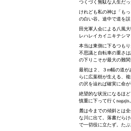
つくづく無駄な人生だっ
けれども私の神は「もっ
の白い谷。途中で道を誤
田光軍人会による八風大
レハレイカイニキテシマ
本当は東側に下るつもり
不思議と自転車の重さは
の下りこそが最大の難関
最初は２、３m幅の道が
らに広葉樹が生える、複
の沢を辿れば確実に命が
絶望的な状況になるほど
慎重に下って行くnaga
麓は今までの傾斜とは全
な川に出て。落書だらけ
で一切役に立たず。たぶ