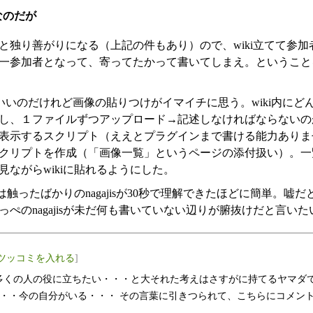
なのだが
独り善がりになる（上記の件もあり）ので、wiki立てて参加
一参加者となって、寄ってたかって書いてしまえ。ということを
は軽くていいのだけれど画像の貼りつけがイマイチに思う。wiki内に
し、１ファイルずつアップロード→記述しなければならないのが手間
表示するスクリプト（ええとプラグインまで書ける能力ありません）
リプトを作成（「画像一覧」というページの添付扱い）。一覧表示に{
ながらwikiに貼れるようにした。
方は触ったばかりのnagajisが30秒で理解できたほどに簡単。嘘
ぺのnagajisが未だ何も書いていない辺りが腑抜けだと言いた
ツッコミを入れる
]
多くの人の役に立ちたい・・・と大それた考えはさすがに持てるヤマダで
・・今の自分がいる・・・ その言葉に引きつられて、こちらにコメントさ