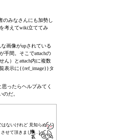
者のみなさんにも加勢し
考えてwiki立ててみ
どんな画像がupされている
。そこでattachの
とattach内に複数
{ref_image}}タ
だと思ったらヘルプみてく
いのだ。
はないけれど 見知らぬ
せて頂きました..]