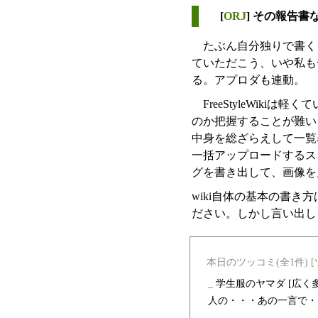
[
ORJ
] その報告書
たぶん自分独りで書くと
ていただこう、いや私も
る。アプロダも連動。
FreeStyleWiki
のか把握することが難い
中身を総ざらえして一覧
一括アップロードするスク
グを書き出して、画像を見
wiki自体の基本の書き
ださい。しかし言い出しっ
本日のツッコミ(全1件) [
_
学生服のヤマダ
[広く
人の・・・あの一言で・