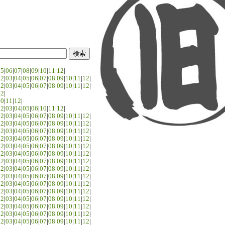
05
|
06
|
07
|
08
|
09
|
10
|
11
|
12
|
02
|
03
|
04
|
05
|
06
|
07
|
08
|
09
|
10
|
11
|
12
|
02
|
03
|
04
|
05
|
06
|
07
|
08
|
09
|
10
|
11
|
12
|
02
|
10
|
11
|
12
|
02
|
03
|
04
|
05
|
06
|
10
|
11
|
12
|
02
|
03
|
04
|
05
|
06
|
07
|
08
|
09
|
10
|
11
|
12
|
02
|
03
|
04
|
05
|
06
|
07
|
08
|
09
|
10
|
11
|
12
|
02
|
03
|
04
|
05
|
06
|
07
|
08
|
09
|
10
|
11
|
12
|
02
|
03
|
04
|
05
|
06
|
07
|
08
|
09
|
10
|
11
|
12
|
02
|
03
|
04
|
05
|
06
|
07
|
08
|
09
|
10
|
11
|
12
|
02
|
03
|
04
|
05
|
06
|
07
|
08
|
09
|
10
|
11
|
12
|
02
|
03
|
04
|
05
|
06
|
07
|
08
|
09
|
10
|
11
|
12
|
02
|
03
|
04
|
05
|
06
|
07
|
08
|
09
|
10
|
11
|
12
|
02
|
03
|
04
|
05
|
06
|
07
|
08
|
09
|
10
|
11
|
12
|
02
|
03
|
04
|
05
|
06
|
07
|
08
|
09
|
10
|
11
|
12
|
02
|
03
|
04
|
05
|
06
|
07
|
08
|
09
|
10
|
11
|
12
|
02
|
03
|
04
|
05
|
06
|
07
|
08
|
09
|
10
|
11
|
12
|
02
|
03
|
04
|
05
|
06
|
07
|
08
|
09
|
10
|
11
|
12
|
02
|
03
|
04
|
05
|
06
|
07
|
08
|
09
|
10
|
11
|
12
|
02
|
03
|
04
|
05
|
06
|
07
|
08
|
09
|
10
|
11
|
12
|