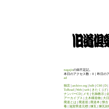
nagajis
の
日
不定記。
本日のアクセス数：0｜昨日の
ad
独言
|
archive.org
|
bdb
|
C60
|
D
|
ToRead
|
Web
|
web
|
きたく
|
げ
|
ナンバーCD
|
メモ
|
乞御教示
|
アーカイブス
|
土木構造物
|
大
廃道とは
|
廃道巡
|
廃道本
|
懐古
毒
|
滋賀県道元標
|
煉瓦
|
煉瓦刻