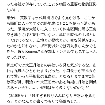
った会社が併存していたことを物語る重要な物的証拠
なのに。
確かに□英数字は永代町周辺でよく見かける。ここか
ら賑町に入ってすぐの路地裏にも□１を使った溝があ
った。阪堺が大通りに入っていく斜走区間に隣る三角
空き地もさほど離れていない。単に同時代の工場とい
うだけじゃなく、立地とか提携とか、密な関係があっ
たのかも知れない。堺市街以外では西九条なんかでも
見た。確かKousenさんが加太トンネルでも見てはらん
かったけか。
錦之町では大正丹治との共使いを見た気がするな。あ
れは瓦礫のひとかたまりだった。小口長手がモルタら
れて繋がった平板状の瓦礫だ。となるとますます□英
数字が謎。明治30〜大正初めのある時期に丹治と関係
のあった会社……。候補はそう多くないのだけど
（2/10追記）「鋭すぎる絞り込みになり戸惑いを覚え
る」とかなんとか書くつもりで寝落ちした．