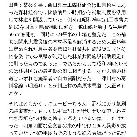
出典：某公文書．西日裏土工森林組合は旧宗桧村にあ
った森林組合で，比較的早い時期から補助制度を活用
して林道を開設していた．例えは昭和2年には工事費の
約1/3を国庫・県費補助に仰ぎ，鉱山線と称する牛馬道
666ｍを開削．同時に724平米の土場も整えた．この補
助は関東大震災後の木材不足を解消するため大正15年
に定められた農林省令第12号林業共同施設奨励（とそ
れを受けて奈良県が制定した林業共同施設補助規定）
に則ったものであった．であるからして昭和2年という
のは林共区分の最初期の例に相当する．それ以前の林
道はいずれも施業者の自力開削だった．十津川村の葛
川谷線（明治41）とか川上村の高原木馬道（大正６）
とか．
それはともかく，キューピーちゃん．罫紙にガリ版刷
の議案書か，もしくは毛筆写しがせいぜいな中，わざ
わざ表紙をつけ剰え絵まで添えているのはここだけだ
った．四角四面な公文書の束の中でひときわ異彩を放
っていた．他の年度もそのような絵入表紙だった気が