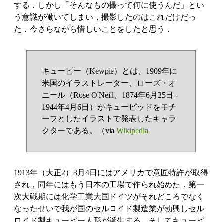
する．しかし「そんなもの撮って何に使うんだ」とい
う意識が働いてしまい，撮影したのはこれだけだっ
た．今さらながら惜しいことをしたと思う．
キューピー（Kewpie）とは、1909年に
米国のイラストレーター、ローズ・オ
ニール（Rose O'Neill、1874年6月25日 -
1944年4月6日）がキューピッドをモチ
ーフとしたイラストで発表したキャラ
クターである。（via
Wikipedia
1913年（大正2）3月4日にはアメリカで意匠特許が取得
され，同年にはもう日本の工場で作られ始めた．第一
次大戦期には化学工業大国ドイツがそれどころでなく
なったせいで我が国のセルロイド製造業が勃興しセル
ロイド製キューピー人形が誕生する．そしてキューピ