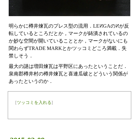
明らかに樽井煉瓦のプレス型の流用．LE
N
GAの
N
が反
転しているところだとか，マークが鋳潰されているの
か妙な空間が開いていることとか，マークがないにも
関わらずTRADE MARKとかツッコミどころ満載．失
禁しそう．
最大の謎は増田煉瓦は平野区にあったということだ．
泉南郡樽井村の樽井煉瓦と喜連瓜破とどういう関係が
あったというのか．
[
ツッコミを入れる
]