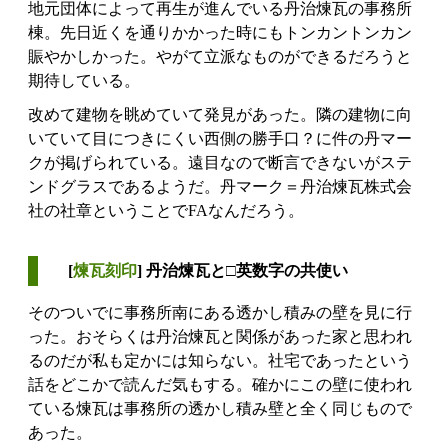
地元団体によって再生が進んでいる丹治煉瓦の事務所
棟。先日近くを通りかかった時にもトンカントンカン
賑やかしかった。やがて立派なものができるだろうと
期待している。
改めて建物を眺めていて発見があった。隣の建物に向
いていて目につきにくい西側の勝手口？に件の丹マー
クが掲げられている。遠目なので断言できないがステ
ンドグラスであるようだ。丹マーク＝丹治煉瓦株式会
社の社章ということでFAなんだろう。
[
煉瓦刻印
] 丹治煉瓦と□英数字の共使い
そのついでに事務所南にある透かし積みの壁を見に行
った。おそらくは丹治煉瓦と関係があった家と思われ
るのだが私も定かには知らない。社宅であったという
話をどこかで読んだ気もする。確かにこの壁に使われ
ている煉瓦は事務所の透かし積み壁と全く同じもので
あった。