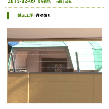
2015-02-09
[
長年日記
]
この日を編集
[
煉瓦工場
] 丹治煉瓦