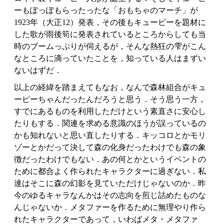
ーもぽっぽもらったったな「おもちゃのマーチ」が
1923年（大正12）発表，その後もキューピーを題材に
した歌が雨後筍に発表されているところからしても当
時のブームっぷりが伺えるが，そんな熱狂の雫がこん
なところに滴っていたことを，知っている人はまずい
ないはずだ．
以上の経緯を踏まえてもなお，なんで森林組合がキュ
ーピーちゃんだったんだろうと思う．そう思う一方，
すでにあるものを利用しただけという素直さに安心し
たりもする．関連を求める意識のほうが誤っているの
かも知れないと思い直したりする．キッコロとかモリ
ゾーとかだって決して森の化身だったわけでも森の象
徴だったわけでもない．あの何とかというイベントの
ために都合よく作られたキャラクターに過ぎない．私
達はそこに森の幻影を見ていただけじゃないのか．昨
今のゆるキャラなんかはその志向を煎じ詰めたものな
んじゃないか．メタファーを作るために無理やり作ら
れたキャラクターであって，いわばメタ・メタファ