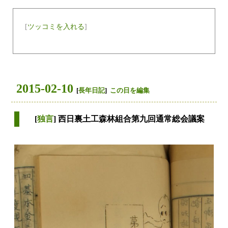
[
ツッコミを入れる
]
2015-02-10
[
長年日記
]
この日を編集
[
独言
] 西日裏土工森林組合第九回通常総会議案