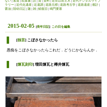
ない
|
索道
|
絵葉書
|
読
|
資
|
資料
|
近世以前土木
|
近代デジタルライブ
ラリー
|
近代化遺産
|
近遺調
|
道路元標
|
道路考古学
|
道路遺産
|
都計
|
醤油
|
陸幼日記
|
隧
|
雑
|
鯖復旧
|
鳴門要塞
2015-02-05
[
長年日記
]
この日を編集
[
独言
] こぼさなかったら
愚痴をこぼさなかったらこれだ．どうにかならんか．
[
煉瓦刻印
] 増田煉瓦と樽井煉瓦