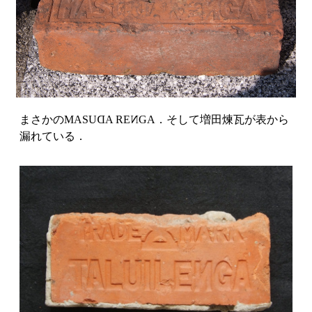
まさかのMASU
D
A RE
N
GA
．そして増田煉瓦が表から
漏れている．