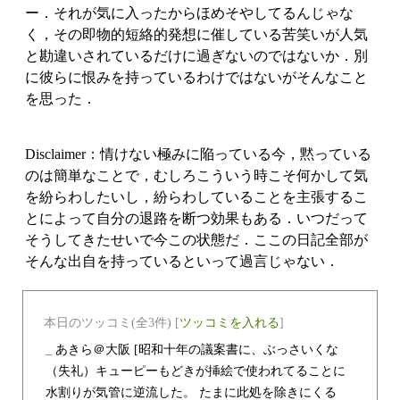
ー．それが気に入ったからほめそやしてるんじゃな
く，その即物的短絡的発想に催している苦笑いが人気
と勘違いされているだけに過ぎないのではないか．別
に彼らに恨みを持っているわけではないがそんなこと
を思った．
Disclaimer：情けない極みに陥っている今，黙っている
のは簡単なことで，むしろこういう時こそ何かして気
を紛らわしたいし，紛らわしていることを主張するこ
とによって自分の退路を断つ効果もある．いつだって
そうしてきたせいで今この状態だ．ここの日記全部が
そんな出自を持っているといって過言じゃない．
本日のツッコミ(全3件) [
ツッコミを入れる
]
_
あきら＠大阪
[昭和十年の議案書に、ぶっさいくな
（失礼）キューピーもどきが挿絵で使われてることに
水割りが気管に逆流した。 たまに此処を除きにくる