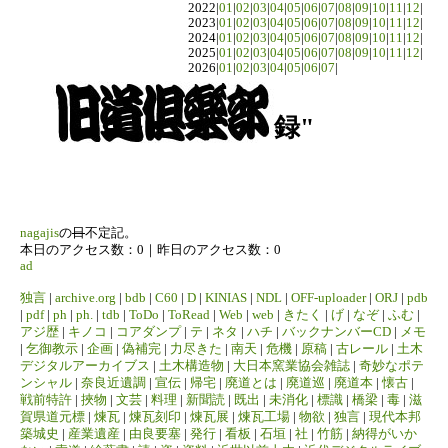
2022|
01
|
02
|
03
|
04
|
05
|
06
|
07
|
08
|
09
|
10
|
11
|
12
|
2023|
01
|
02
|
03
|
04
|
05
|
06
|
07
|
08
|
09
|
10
|
11
|
12
|
2024|
01
|
02
|
03
|
04
|
05
|
06
|
07
|
08
|
09
|
10
|
11
|
12
|
2025|
01
|
02
|
03
|
04
|
05
|
06
|
07
|
08
|
09
|
10
|
11
|
12
|
2026|
01
|
02
|
03
|
04
|
05
|
06
|
07
|
録"
nagajis
の
日
不定記。
本日のアクセス数：0｜昨日のアクセス数：0
ad
独言
|
archive.org
|
bdb
|
C60
|
D
|
KINIAS
|
NDL
|
OFF-uploader
|
ORJ
|
pdb
|
pdf
|
ph
|
ph.
|
tdb
|
ToDo
|
ToRead
|
Web
|
web
|
きたく
|
げ
|
なぞ
|
ふむ
|
アジ歴
|
キノコ
|
コアダンプ
|
テ
|
ネタ
|
ハチ
|
バックナンバーCD
|
メモ
|
乞御教示
|
企画
|
偽補完
|
力尽きた
|
南天
|
危機
|
原稿
|
古レール
|
土木
デジタルアーカイブス
|
土木構造物
|
大日本窯業協会雑誌
|
奇妙なポテ
ンシャル
|
奈良近遺調
|
宣伝
|
帰宅
|
廃道とは
|
廃道巡
|
廃道本
|
懐古
|
戦前特許
|
挾物
|
文芸
|
料理
|
新聞読
|
既出
|
未消化
|
標識
|
橋梁
|
毒
|
滋
賀県道元標
|
煉瓦
|
煉瓦刻印
|
煉瓦展
|
煉瓦工場
|
物欲
|
独言
|
現代本邦
築城史
|
産業遺産
|
由良要塞
|
発行
|
看板
|
石垣
|
社
|
竹筋
|
納得がいか