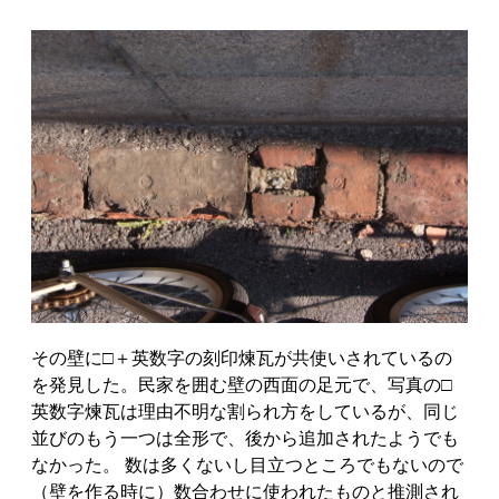
その壁に□＋英数字の刻印煉瓦が共使いされているの
を発見した。民家を囲む壁の西面の足元で、写真の□
英数字煉瓦は理由不明な割られ方をしているが、同じ
並びのもう一つは全形で、後から追加されたようでも
なかった。 数は多くないし目立つところでもないので
（壁を作る時に）数合わせに使われたものと推測され