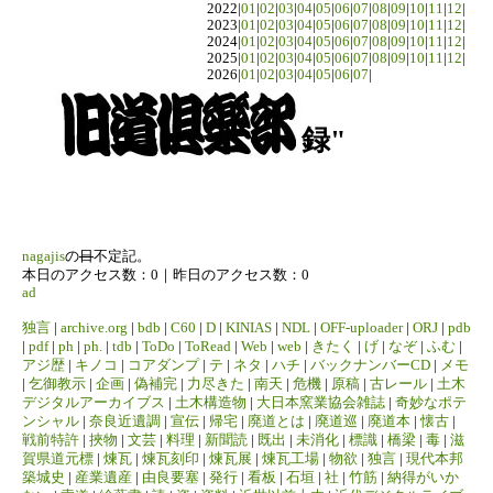
2022|
01
|
02
|
03
|
04
|
05
|
06
|
07
|
08
|
09
|
10
|
11
|
12
|
2023|
01
|
02
|
03
|
04
|
05
|
06
|
07
|
08
|
09
|
10
|
11
|
12
|
2024|
01
|
02
|
03
|
04
|
05
|
06
|
07
|
08
|
09
|
10
|
11
|
12
|
2025|
01
|
02
|
03
|
04
|
05
|
06
|
07
|
08
|
09
|
10
|
11
|
12
|
2026|
01
|
02
|
03
|
04
|
05
|
06
|
07
|
録"
nagajis
の
日
不定記。
本日のアクセス数：0｜昨日のアクセス数：0
ad
独言
|
archive.org
|
bdb
|
C60
|
D
|
KINIAS
|
NDL
|
OFF-uploader
|
ORJ
|
pdb
|
pdf
|
ph
|
ph.
|
tdb
|
ToDo
|
ToRead
|
Web
|
web
|
きたく
|
げ
|
なぞ
|
ふむ
|
アジ歴
|
キノコ
|
コアダンプ
|
テ
|
ネタ
|
ハチ
|
バックナンバーCD
|
メモ
|
乞御教示
|
企画
|
偽補完
|
力尽きた
|
南天
|
危機
|
原稿
|
古レール
|
土木
デジタルアーカイブス
|
土木構造物
|
大日本窯業協会雑誌
|
奇妙なポテ
ンシャル
|
奈良近遺調
|
宣伝
|
帰宅
|
廃道とは
|
廃道巡
|
廃道本
|
懐古
|
戦前特許
|
挾物
|
文芸
|
料理
|
新聞読
|
既出
|
未消化
|
標識
|
橋梁
|
毒
|
滋
賀県道元標
|
煉瓦
|
煉瓦刻印
|
煉瓦展
|
煉瓦工場
|
物欲
|
独言
|
現代本邦
築城史
|
産業遺産
|
由良要塞
|
発行
|
看板
|
石垣
|
社
|
竹筋
|
納得がいか