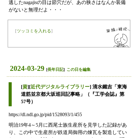
逃したnagajisの目は節穴だが、あの狭さはなんか装備
がないと無理だよ・・・
[
ツッコミを入れる
]
2024-03-29
[
長年日記
]
この日を編集
[
資
][
近代デジタルライブラリー
] 清水鐵吉「東海
道筋並京都大坂巡回記事略」（『工学会誌』第
57号）
https://dl.ndl.go.jp/pid/1528093/1/455
明治19年4～5月に西尾士族生産所を見学した記録があ
り、この中で生産所が鉄道局御用の煉瓦を製造してい