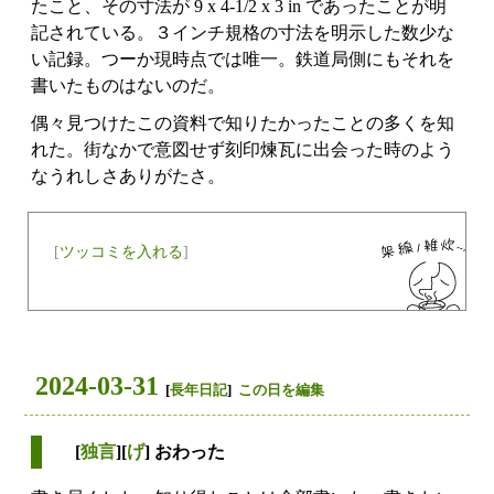
たこと、その寸法が 9 x 4-1/2 x 3 in であったことが明
記されている。３インチ規格の寸法を明示した数少な
い記録。つーか現時点では唯一。鉄道局側にもそれを
書いたものはないのだ。
偶々見つけたこの資料で知りたかったことの多くを知
れた。街なかで意図せず刻印煉瓦に出会った時のよう
なうれしさありがたさ。
[
ツッコミを入れる
]
2024-03-31
[
長年日記
]
この日を編集
[
独言
][
げ
] おわった