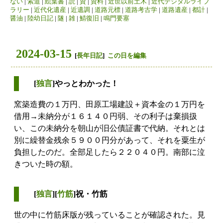
ない
|
索道
|
絵葉書
|
読
|
資
|
資料
|
近世以前土木
|
近代デジタルライブ
ラリー
|
近代化遺産
|
近遺調
|
道路元標
|
道路考古学
|
道路遺産
|
都計
|
醤油
|
陸幼日記
|
隧
|
雑
|
鯖復旧
|
鳴門要塞
2024-03-15
[
長年日記
]
この日を編集
[
独言
]やっとわかった！
窯築造費の１万円、田原工場建設＋資本金の１万円を
借用→未納分が１６１４０円弱、その利子は棄損扱
い、この未納分を朝山が旧公債証書で代納。それとは
別に繰替金残余５９００円分があって、それを粟生が
負担したのだ。全部足したら２２０４０円。南部に泣
きついた時の額。
[
独言
][
竹筋
]祝・竹筋
世の中に竹筋床版が残っていることが確認された。見