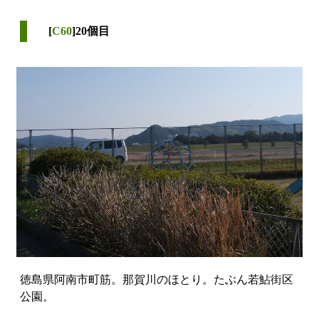
[
C60
]20個目
徳島県阿南市町筋。那賀川のほとり。たぶん若鮎街区
公園。