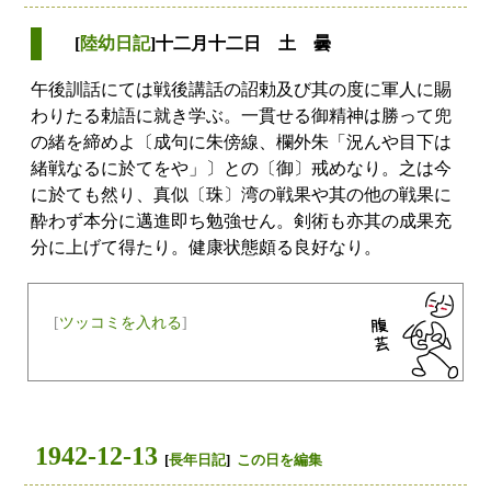
[
陸幼日記
]十二月十二日 土 曇
午後訓話にては戦後講話の詔勅及び其の度に軍人に賜
わりたる勅語に就き学ぶ。一貫せる御精神は勝って兜
の緒を締めよ〔成句に朱傍線、欄外朱「況んや目下は
緒戦なるに於てをや」〕との〔御〕戒めなり。之は今
に於ても然り、真似〔珠〕湾の戦果や其の他の戦果に
酔わず本分に邁進即ち勉強せん。剣術も亦其の成果充
分に上げて得たり。健康状態頗る良好なり。
[
ツッコミを入れる
]
1942-12-13
[
長年日記
]
この日を編集