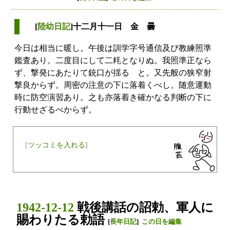
[
陸幼日記
]十二月十一日 金 曇
今日は相当に暖し。午後は訓学字号通信及び教練照準
鑑査あり。二度目にして二粍となりぬ。我照準正なら
ず、撃発にあたりて銃口が揺るゝと。又先般の狭窄射
撃良からず。周密の注意の下に落着くべし。随意運動
時に防空演習あり。之も亦落着き確かなる判断の下に
行動せざるべからず。
[
ツッコミを入れる
]
1942-12-12
戦後講話の詔勅、軍人に
賜わりたる勅語
[
長年日記
]
この日を編集