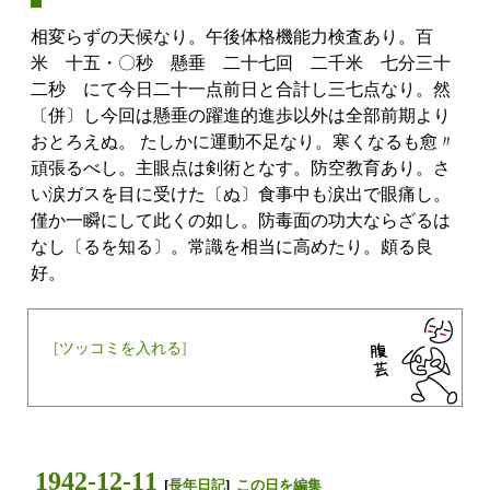
相変らずの天候なり。午後体格機能力検査あり。百
米 十五・〇秒 懸垂 二十七回 二千米 七分三十
二秒 にて今日二十一点前日と合計し三七点なり。然
〔併〕し今回は懸垂の躍進的進歩以外は全部前期より
おとろえぬ。 たしかに運動不足なり。寒くなるも愈〃
頑張るべし。主眼点は剣術となす。防空教育あり。さ
い涙ガスを目に受けた〔ぬ〕食事中も涙出で眼痛し。
僅か一瞬にして此くの如し。防毒面の功大ならざるは
なし〔るを知る〕。常識を相当に高めたり。頗る良
好。
[
ツッコミを入れる
]
1942-12-11
[
長年日記
]
この日を編集