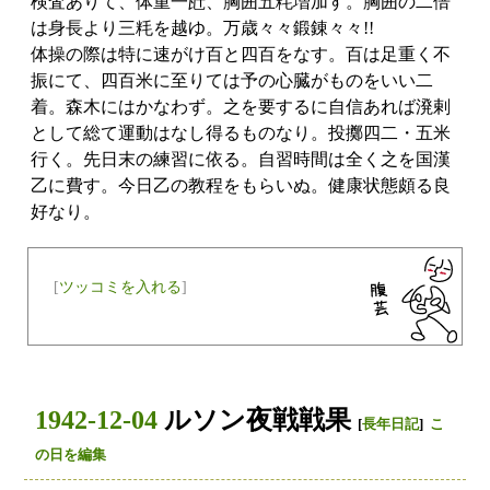
検査ありて、体重一瓩、胸囲五粍増加す。胸囲の二倍
は身長より三粍を越ゆ。万歳々々鍛錬々々!!
体操の際は特に速がけ百と四百をなす。百は足重く不
振にて、四百米に至りては予の心臓がものをいい二
着。森木にはかなわず。之を要するに自信あれば溌剌
として総て運動はなし得るものなり。投擲四二・五米
行く。先日末の練習に依る。自習時間は全く之を国漢
乙に費す。今日乙の教程をもらいぬ。健康状態頗る良
好なり。
[
ツッコミを入れる
]
1942-12-04
ルソン夜戦戦果
[
長年日記
]
こ
の日を編集