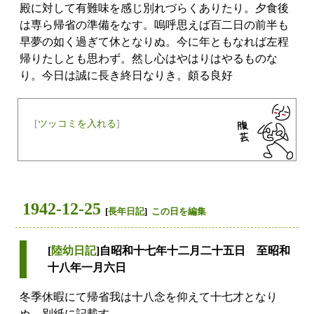
殿に対して有難味を感じ別れづらくありたり。夕食後
は専ら帰省の準備をなす。嗚呼思えば百二日の前半も
早夢の如く過ぎて休となりぬ。今に年ともなれば左程
帰りたしとも思わず。然し心はやはりはやるものな
り。今日は誠に長き終日なりき。頗る良好
[
ツッコミを入れる
]
1942-12-25
[
長年日記
]
この日を編集
[
陸幼日記
]自昭和十七年十二月二十五日 至昭和
十八年一月六日
冬季休暇にて帰省我は十八念を仰えて十七才となり
ぬ。別紙に記載す。