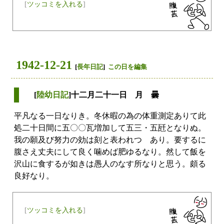
[
ツッコミを入れる
]
1942-12-21
[
長年日記
]
この日を編集
[
陸幼日記
]十二月二十一日 月 曇
平凡なる一日なりき。冬休暇の為の体重測定ありて此
処二十日間に五〇〇瓦増加して五三・五瓩となりぬ。
我の願及び努力の効は刻と表われつゝあり。要するに
腹さえ丈夫にして良く噛めば肥ゆるなり。然して飯を
沢山に食するが如きは愚人のなす所なりと思う。頗る
良好なり。
[
ツッコミを入れる
]