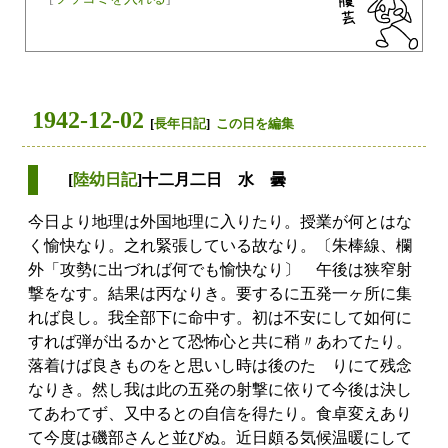
1942-12-02
[
長年日記
]
この日を編集
[
陸幼日記
]十二月二日 水 曇
今日より地理は外国地理に入りたり。授業が何とはな
く愉快なり。之れ緊張している故なり。〔朱棒線、欄
外「攻勢に出づれば何でも愉快なり〕 午後は狭窄射
撃をなす。結果は丙なりき。要するに五発一ヶ所に集
れば良し。我全部下に命中す。初は不安にして如何に
すれば弾が出るかとて恐怖心と共に稍〃あわてたり。
落着けば良きものをと思いし時は後のたゝりにて残念
なりき。然し我は此の五発の射撃に依りて今後は決し
てあわてず、又中るとの自信を得たり。食卓変えあり
て今度は磯部さんと並びぬ。近日頗る気候温暖にして