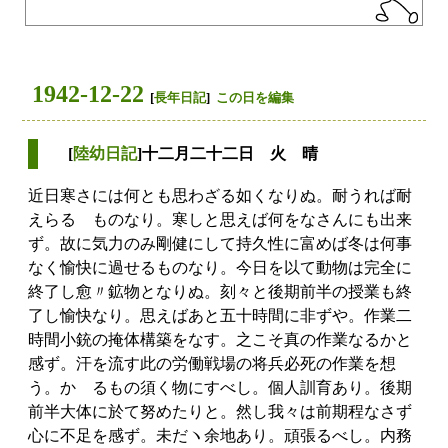
1942-12-22
[
長年日記
]
この日を編集
[
陸幼日記
]十二月二十二日 火 晴
近日寒さには何とも思わざる如くなりぬ。耐うれば耐
えらるゝものなり。寒しと思えば何をなさんにも出来
ず。故に気力のみ剛健にして持久性に富めば冬は何事
なく愉快に過せるものなり。今日を以て動物は完全に
終了し愈〃鉱物となりぬ。刻々と後期前半の授業も終
了し愉快なり。思えばあと五十時間に非ずや。作業二
時間小銃の掩体構築をなす。之こそ真の作業なるかと
感ず。汗を流す此の労働戦場の将兵必死の作業を想
う。かゝるもの須く物にすべし。個人訓育あり。後期
前半大体に於て努めたりと。然し我々は前期程なさず
心に不足を感ず。未だヽ余地あり。頑張るべし。内務