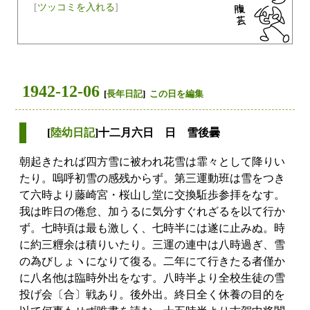
[
ツッコミを入れる
]
1942-12-06
[
長年日記
]
この日を編集
[
陸幼日記
]十二月六日 日 雪後曇
朝起きたれば四方雪に被われ花雪は霏々として降りい
たり。嗚呼初雪の感残からず。第三運動班は雪をつき
て六時より藤崎宮・桜山し堂に交換駈歩参拝をなす。
我は昨日の倦怠、加うるに気分すぐれざるを以て行か
ず。七時頃は最も激しく、七時半には遂に止みぬ。時
に約三糎余は積りいたり。三運の連中は八時過ぎ、雪
の為びしょヽになりて復る。二年にて行きたる者僅か
に八名他は臨時外出をなす。八時半より全校生徒の雪
投げ会〔合〕戦あり。後外出。終日全く休養の目的を