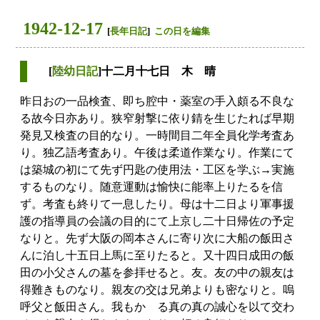
1942-12-17
[
長年日記
]
この日を編集
[
陸幼日記
]十二月十七日 木 晴
昨日おの一品検査、即ち腔中・薬室の手入頗る不良な
る故今日亦あり。狭窄射撃に依り錆を生じたれば早期
発見又検査の目的なり。一時間目二年全員化学考査あ
り。独乙語考査あり。午後は柔道作業なり。作業にて
は築城の初にて先ず円匙の使用法・工区を学ぶ→実施
するものなり。随意運動は愉快に能率上りたるを信
ず。考査も終りて一息したり。母は十二日より軍事援
護の指導員の会議の目的にて上京し二十日帰佐の予定
なりと。先ず大阪の岡本さんに寄り次に大船の飯田さ
んに泊し十五日上馬に至りたると。又十四日成田の飯
田の小父さんの墓を参拝せると。友。友の中の親友は
得難きものなり。親友の交は兄弟よりも密なりと。嗚
呼父と飯田さん。我もかゝる真の真の誠心を以て交わ