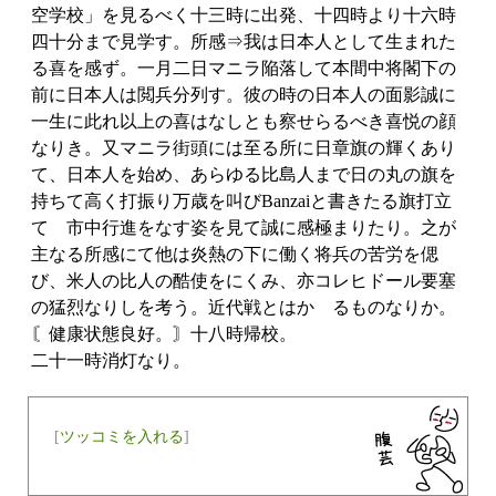
空学校」を見るべく十三時に出発、十四時より十六時
四十分まで見学す。所感⇒我は日本人として生まれた
る喜を感ず。一月二日マニラ陥落して本間中将閣下の
前に日本人は閲兵分列す。彼の時の日本人の面影誠に
一生に此れ以上の喜はなしとも察せらるべき喜悦の顔
なりき。又マニラ街頭には至る所に日章旗の輝くあり
て、日本人を始め、あらゆる比島人まで日の丸の旗を
持ちて高く打振り万歳を叫びBanzaiと書きたる旗打立
てゝ市中行進をなす姿を見て誠に感極まりたり。之が
主なる所感にて他は炎熱の下に働く将兵の苦労を偲
び、米人の比人の酷使をにくみ、亦コレヒドール要塞
の猛烈なりしを考う。近代戦とはかゝるものなりか。
〘健康状態良好。〙十八時帰校。
二十一時消灯なり。
[
ツッコミを入れる
]