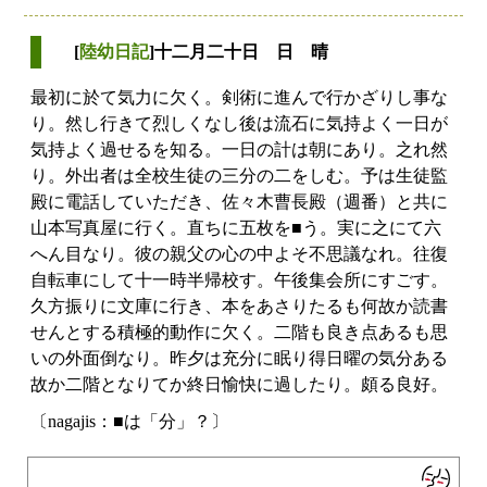
[
陸幼日記
]十二月二十日 日 晴
最初に於て気力に欠く。剣術に進んで行かざりし事な
り。然し行きて烈しくなし後は流石に気持よく一日が
気持よく過せるを知る。一日の計は朝にあり。之れ然
り。外出者は全校生徒の三分の二をしむ。予は生徒監
殿に電話していただき、佐々木曹長殿（週番）と共に
山本写真屋に行く。直ちに五枚を■う。実に之にて六
へん目なり。彼の親父の心の中よそ不思議なれ。往復
自転車にして十一時半帰校す。午後集会所にすごす。
久方振りに文庫に行き、本をあさりたるも何故か読書
せんとする積極的動作に欠く。二階も良き点あるも思
いの外面倒なり。昨夕は充分に眠り得日曜の気分ある
故か二階となりてか終日愉快に過したり。頗る良好。
〔nagajis：■は「分」？〕