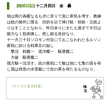
[
陸幼日記
] 十二月四日 金 曇
朝は雨の為暖なるも夕に至りて急に寒気を増す。教練
は銃の操作に慣るゝ目的を以て捧げ銃・担銃・立銃よ
りなすこととなれり。昨日余りにきたえ過ぎて今日は
能力なく筋肉痛し。然し頗る良好なり。
十一月三十日ソロモン付近にておこなわれたるルソン
夜戦に於ける戦果左の如し
撃沈 戦艦一 巡洋艦一 駆逐艦二
大破 駆逐艦二
我方駆一沈没す。此の夜戦にて敵は他に七隻の巡を有
し我は得意の水雷艇にて此の果を得たるものなり。
[
ツッコミを入れる
]