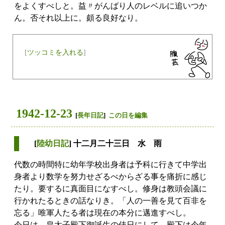
をよくすべしと。益〃がんばり人のレベルに追いつか
ん。否それ以上に。頗る良好なり。
[
ツッコミを入れる
]
1942-12-23
[
長年日記
]
この日を編集
[
陸幼日記
] 十二月二十三日 水 雨
代数の時間特に幼年学校出身者は予科に行きて中学出
身者より数学を努力せざるべからざる事を痛折に感じ
たり。要するに真面目になすべし。修身は教頭会議に
行かれたるときの話なりき。「人の一善を見て百非を
忘る」唯軍人たる者は現在の本分に邁進すべし。
今日は 皇太子殿下御誕生の佳日にして 殿下は今年