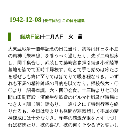
1942-12-08
[
長年日記
]
この日を編集
[
陸幼日記
]十二月八日 火 曇
大東亜戦争一週年記念の日に当り、我等は終日を不屈
の精神〔朱棒線〕を養うべく過したり。先ず二時起床
し、同半集合し、武装して藤崎宮参拝引続き小峯陸軍
墓地を詣でて五時半帰校す。朝とて手も始めは冷たさ
を感ぜしも終に至りてはほてりて暖き程なりき。いず
れも不屈の精神錬成の目的を以てなり。帰校後六・〇
〇より 詔書奉読。六・四〇会食。十三時より七〇分
間山田副官殿・濱崎生徒監殿のビルマ作戦及び時局に
つき夫〃訓〔講〕話あり。一通り之にて特別行事を終
りたるも、今日は朝よりも昼間が寒気烈しく不屈の精
神錬成には十分なりき。昨年の感激が眼をとず〔づ〕
れば彷彿たり。彼の喜び。彼の何くそやるぞと誓いし