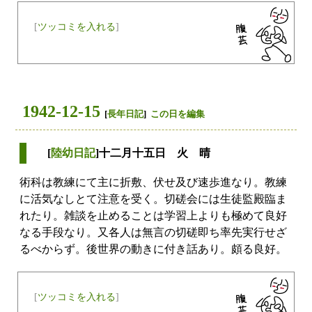
[
ツッコミを入れる
]
1942-12-15
[
長年日記
]
この日を編集
[
陸幼日記
]十二月十五日 火 晴
術科は教練にて主に折敷、伏せ及び速歩進なり。教練
に活気なしとて注意を受く。切磋会には生徒監殿臨ま
れたり。雑談を止めることは学習上よりも極めて良好
なる手段なり。又各人は無言の切磋即ち率先実行せざ
るべからず。後世界の動きに付き話あり。頗る良好。
[
ツッコミを入れる
]