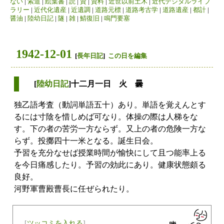
ない
|
索道
|
絵葉書
|
読
|
資
|
資料
|
近世以前土木
|
近代デジタルライブ
ラリー
|
近代化遺産
|
近遺調
|
道路元標
|
道路考古学
|
道路遺産
|
都計
|
醤油
|
陸幼日記
|
隧
|
雑
|
鯖復旧
|
鳴門要塞
1942-12-01
[
長年日記
]
この日を編集
[
陸幼日記
]十二月一日 火 曇
独乙語考査（動詞単語五十）あり。単語を覚えんとす
るには寸陰を惜しめば可なり。体操の際は人梯をな
す。下の者の苦労一方ならず。又上の者の危険一方な
らず。投擲四十一米となる。誕生日会。
予習を充分なせば授業時間が愉快にして且つ能率上る
を今日痛感したり。予習の効此にあり。健康状態頗る
良好。
河野軍曹殿曹長に任ぜられたり。
[
ツッコミを入れる
]