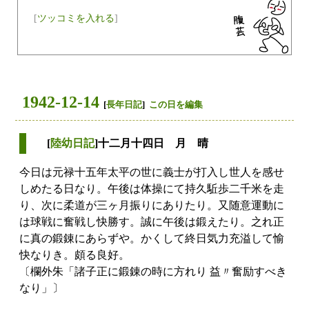
[
ツッコミを入れる
]
1942-12-14
[
長年日記
]
この日を編集
[
陸幼日記
]十二月十四日 月 晴
今日は元禄十五年太平の世に義士が打入し世人を感せ
しめたる日なり。午後は体操にて持久駈歩二千米を走
り、次に柔道が三ヶ月振りにありたり。又随意運動に
は球戦に奮戦し快勝す。誠に午後は鍛えたり。之れ正
に真の鍛錬にあらずや。かくして終日気力充溢して愉
快なりき。頗る良好。
〔欄外朱「諸子正に鍛錬の時に方れり 益〃奮励すべき
なり」〕