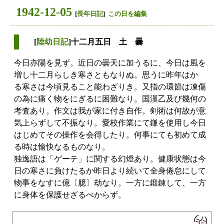
1942-12-05
[
長年日記
]
この日を編集
[
陸幼日記
]十二月五日 土 曇
今日亦陽を見ず。近日の曇天に加うるに、今日は風を
増し十二月らしき寒さともなりぬ。思うに昨年はかゝ
る寒さは今頃見ること能わざりき。又指の環節は凍傷
の為に痛く物をにぎるに困難なり。国漢乙及び幾何の
考査あり。作文は我が家に付き自作。剣術は何故が意
気上らずして不振なり。愛校作業にて鎌を使用し今日
はじめてその操作を会得したり。何事にても初めて成
る時は愉快なるものなり。
独逸語は「ゲーテ」に関する幻燈あり。健康状態は今
日の寒さに負けたるか昨日より続いて全身倦怠にして
物事をなすに億〔臆〕劫なり。一方に鍛錬して、一方
に身体を保護せざるべからず。