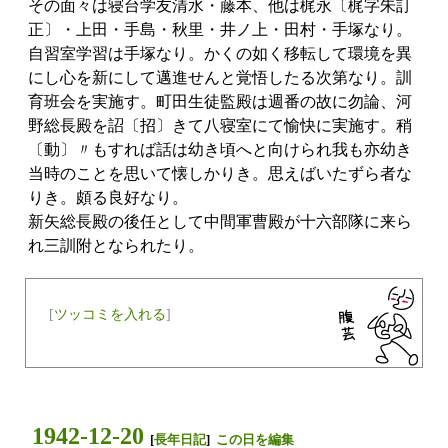
その面々は寝台学友清水・藤本、他は梶永〔梶字朱訂
正〕・上田・手島・秋里・井ノ上・田村・手塚なり。
自習室学習は手塚なり。かくの如く移転して環境を異
にし心を新にして邁進せんと覚悟したる次第なり。訓
育班会を実施す。町田生徒監殿は週番の故に勿論、河
野総長殿を詔〔招〕きて八寝室にて愉快に実施す。稍
〔動〕〃もすれば話は幼き頃へと向けられ我も亦幼き
当時のことを思いて懐しかりき。思えばいたずら者な
りき。頗る良好なり。
新矢総長殿の後任として中間軍曹殿が十六部隊に来ら
れ三訓附となられたり。
[
ツッコミを入れる
]
1942-12-20
[
長年日記
]
この日を編集