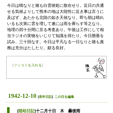
今日は晴なりと雖も白雲彼処に散在せり。近日の共通
せる気候よりして熊本の地は大陸性に近き事は言うに
及ばず、あたかも北陸の如き天候なり。即ち朝は晴れ
いるも次第に雲を増して遂には雨を霽らす等之なり。
地理の四十分間に亘る考査あり。午後は工作にして相
当ラジオの実物をいじりて知識を得たり。今日懸垂を
試み、三十回なす。今日は平凡なる一日なりと雖も責
務は充分はたしたり。頗る良好。
[
ツッコミを入れる
]
1942-12-10
[
長年日記
]
この日を編集
[
陸幼日記
]十二月十日 木 曇後雨