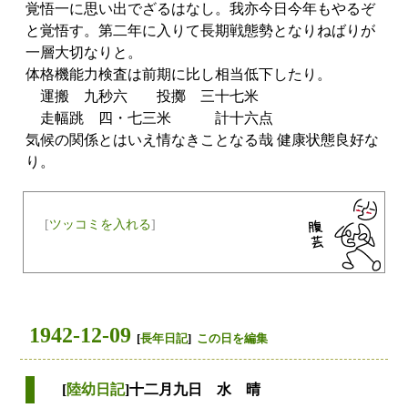
覚悟一に思い出でざるはなし。我亦今日今年もやるぞ
と覚悟す。第二年に入りて長期戦態勢となりねばりが
一層大切なりと。
体格機能力検査は前期に比し相当低下したり。
運搬 九秒六 投擲 三十七米
走幅跳 四・七三米 計十六点
気候の関係とはいえ情なきことなる哉 健康状態良好な
り。
[
ツッコミを入れる
]
1942-12-09
[
長年日記
]
この日を編集
[
陸幼日記
]十二月九日 水 晴