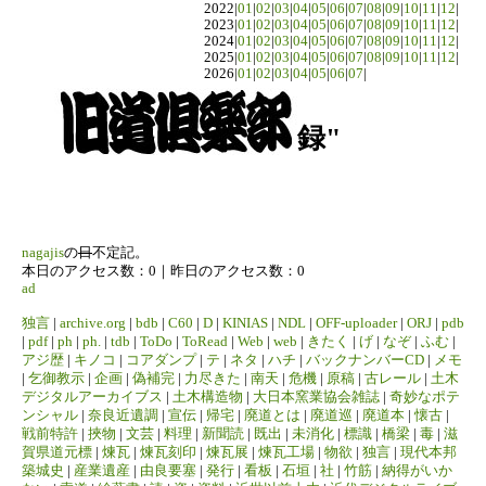
2022|
01
|
02
|
03
|
04
|
05
|
06
|
07
|
08
|
09
|
10
|
11
|
12
|
2023|
01
|
02
|
03
|
04
|
05
|
06
|
07
|
08
|
09
|
10
|
11
|
12
|
2024|
01
|
02
|
03
|
04
|
05
|
06
|
07
|
08
|
09
|
10
|
11
|
12
|
2025|
01
|
02
|
03
|
04
|
05
|
06
|
07
|
08
|
09
|
10
|
11
|
12
|
2026|
01
|
02
|
03
|
04
|
05
|
06
|
07
|
録"
nagajis
の
日
不定記。
本日のアクセス数：0｜昨日のアクセス数：0
ad
独言
|
archive.org
|
bdb
|
C60
|
D
|
KINIAS
|
NDL
|
OFF-uploader
|
ORJ
|
pdb
|
pdf
|
ph
|
ph.
|
tdb
|
ToDo
|
ToRead
|
Web
|
web
|
きたく
|
げ
|
なぞ
|
ふむ
|
アジ歴
|
キノコ
|
コアダンプ
|
テ
|
ネタ
|
ハチ
|
バックナンバーCD
|
メモ
|
乞御教示
|
企画
|
偽補完
|
力尽きた
|
南天
|
危機
|
原稿
|
古レール
|
土木
デジタルアーカイブス
|
土木構造物
|
大日本窯業協会雑誌
|
奇妙なポテ
ンシャル
|
奈良近遺調
|
宣伝
|
帰宅
|
廃道とは
|
廃道巡
|
廃道本
|
懐古
|
戦前特許
|
挾物
|
文芸
|
料理
|
新聞読
|
既出
|
未消化
|
標識
|
橋梁
|
毒
|
滋
賀県道元標
|
煉瓦
|
煉瓦刻印
|
煉瓦展
|
煉瓦工場
|
物欲
|
独言
|
現代本邦
築城史
|
産業遺産
|
由良要塞
|
発行
|
看板
|
石垣
|
社
|
竹筋
|
納得がいか