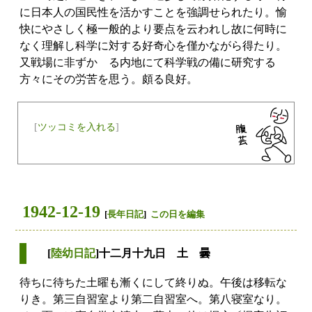
に日本人の国民性を活かすことを強調せられたり。愉
快にやさしく極一般的より要点を云われし故に何時に
なく理解し科学に対する好奇心を僅かながら得たり。
又戦場に非ずかゝる内地にて科学戦の備に研究する
方々にその労苦を思う。頗る良好。
[
ツッコミを入れる
]
1942-12-19
[
長年日記
]
この日を編集
[
陸幼日記
]十二月十九日 土 曇
待ちに待ちた土曜も漸くにして終りぬ。午後は移転な
りき。第三自習室より第二自習室へ。第八寝室なり。