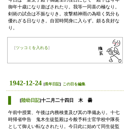
御年十歳になり遊ばされたり。我等一同喜の極なり。
剣術の試合は不振なりき。攻撃精神雨の為暗く気分も
優れざる日なりき。自習時間身に入らず。頗る良好な
り。
[
ツッコミを入れる
]
1942-12-24
[
長年日記
]
この日を編集
[
陸幼日記
]十二月二十四日 木 曇
午前中授業、午後は内務検査及び其の準備あり。十七
時帰省申告 鬼木生徒監殿は今般予科士官学校中隊長
として御えい転なされたり。今日此に始めて同生徒監