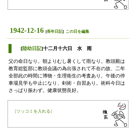
1942-12-16
[
長年日記
]
この日を編集
[
陸幼日記
]十二月十六日 水 雨
父の命日なり。朝よりむし暑くして雨なり。教頭殿は
教育総監部に教頭会議の為出張されて不在の故、二年
全部此の時間に博物・生理衛生の考査あり。午後の停
車場見学も中止になり、剣術・自習あり。術科今日は
さっぱり振わず。健康状態良好。
[
ツッコミを入れる
]