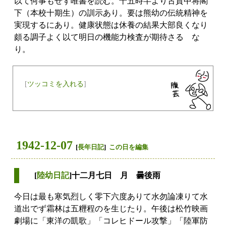
以て何事もせず唯書を読む。十五時半より古賀中将閣
下（本校十期生）の訓示あり。要は熊幼の伝統精神を
実現するにあり。健康状態は休養の結果大部良くなり
頗る調子よく以て明日の機能力検査が期待さるゝな
り。
[
ツッコミを入れる
]
1942-12-07
[
長年日記
]
この日を編集
[
陸幼日記
]十二月七日 月 曇後雨
今日は最も寒気烈しく零下六度ありて水勿論凍りて水
道出でず霜林は五糎程のを生じたり。午後は松竹映画
劇場に「東洋の凱歌」「コレヒドール攻撃」「陸軍防