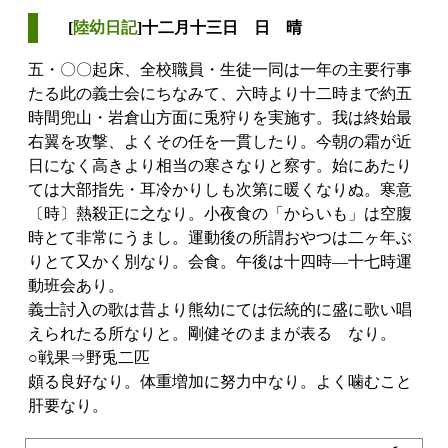
[
陸幼日記
]十二月十三日 日 晴
五・〇〇起床、全校職員・生徒一同は一年の主要行事
たる此の義士会にちなみて、六時より十二時まで約五
時間兜山・岩倉山方面に兎狩りを実施す。我は終始最
右翼を攻撃、よくその任を一貫したり。今朝の霜が近
日になく高きより相当の寒さなりと察す。始にあたり
ては大部指先・耳冷かりしも次第に暖くなりぬ。寒意
〔時〕熱殺正に之なり。小夜食の「からいも」は空腹
時とて非常にうまし。運動後の所謂おやつは二ヶ年ぶ
りとて又かく別なり。会食。午後は十四時―十七時運
動班会あり。
義士討入の歌は昔より熊幼にては伝統的に盛に歌い唱
えられたる所なりと。剛健そのままが表るゝなり。
○戦果⇒野兎二匹
頗る良好なり。体重増加に努力中なり。よく噛むこと
肝要なり。