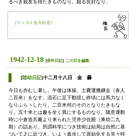
るべき親友を得たきものなり。頗る良好なり。
[
ツッコミを入れる
]
1942-12-18
[
長年日記
]
この日を編集
[
陸幼日記
]十二月十八日 金 曇
今日も亦むし暑し。午後は体操。土嚢運搬継走（各人
二百米）をなす。流石に足下動揺し終頃には馬力なく
なりふらヽしたり。二百米何のそのとなりたきもな
り。五十米とは趣を全く異にするものなり。随意運動
時に小倉造兵廠より来られた児井少佐殿（東幼二九
期）の話あり。所謂科学につき技術は結局は自然に基
づいて之に近づき、いよヽ進歩して原始化する等々特