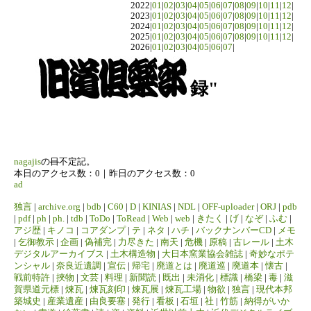
2022|
01
|
02
|
03
|
04
|
05
|
06
|
07
|
08
|
09
|
10
|
11
|
12
|
2023|
01
|
02
|
03
|
04
|
05
|
06
|
07
|
08
|
09
|
10
|
11
|
12
|
2024|
01
|
02
|
03
|
04
|
05
|
06
|
07
|
08
|
09
|
10
|
11
|
12
|
2025|
01
|
02
|
03
|
04
|
05
|
06
|
07
|
08
|
09
|
10
|
11
|
12
|
2026|
01
|
02
|
03
|
04
|
05
|
06
|
07
|
録"
nagajis
の
日
不定記。
本日のアクセス数：0｜昨日のアクセス数：0
ad
独言
|
archive.org
|
bdb
|
C60
|
D
|
KINIAS
|
NDL
|
OFF-uploader
|
ORJ
|
pdb
|
pdf
|
ph
|
ph.
|
tdb
|
ToDo
|
ToRead
|
Web
|
web
|
きたく
|
げ
|
なぞ
|
ふむ
|
アジ歴
|
キノコ
|
コアダンプ
|
テ
|
ネタ
|
ハチ
|
バックナンバーCD
|
メモ
|
乞御教示
|
企画
|
偽補完
|
力尽きた
|
南天
|
危機
|
原稿
|
古レール
|
土木
デジタルアーカイブス
|
土木構造物
|
大日本窯業協会雑誌
|
奇妙なポテ
ンシャル
|
奈良近遺調
|
宣伝
|
帰宅
|
廃道とは
|
廃道巡
|
廃道本
|
懐古
|
戦前特許
|
挾物
|
文芸
|
料理
|
新聞読
|
既出
|
未消化
|
標識
|
橋梁
|
毒
|
滋
賀県道元標
|
煉瓦
|
煉瓦刻印
|
煉瓦展
|
煉瓦工場
|
物欲
|
独言
|
現代本邦
築城史
|
産業遺産
|
由良要塞
|
発行
|
看板
|
石垣
|
社
|
竹筋
|
納得がいか