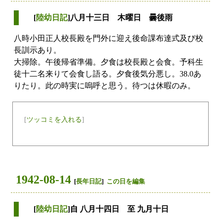
[
陸幼日記
]八月十三日 木曜日 曇後雨
八時小田正人校長殿を門外に迎え後命課布達式及び校
長訓示あり。
大掃除。午後帰省準備。夕食は校長殿と会食。予科生
徒十二名来りて会食し語る。夕食後気分悪し。38.0あ
りたり。此の時実に嗚呼と思う。待つは休暇のみ。
[
ツッコミを入れる
]
1942-08-14
[
長年日記
]
この日を編集
[
陸幼日記
]自 八月十四日 至 九月十日