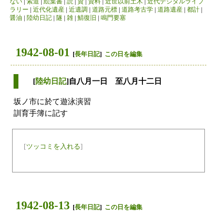
ない
|
索道
|
絵葉書
|
読
|
資
|
資料
|
近世以前土木
|
近代デジタルライブ
ラリー
|
近代化遺産
|
近遺調
|
道路元標
|
道路考古学
|
道路遺産
|
都計
|
醤油
|
陸幼日記
|
隧
|
雑
|
鯖復旧
|
鳴門要塞
1942-08-01
[
長年日記
]
この日を編集
[
陸幼日記
]自八月一日 至八月十二日
坂ノ市に於て遊泳演習
訓育手簿に記す
[
ツッコミを入れる
]
1942-08-13
[
長年日記
]
この日を編集