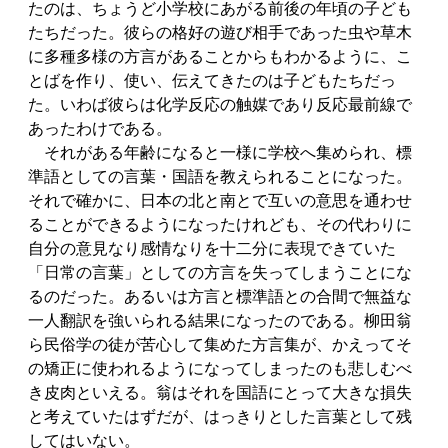
たのは、ちょうど小学校にあがる前後の年頃の子ども
たちだった。彼らの格好の遊び相手であった虫や草木
に多種多様の方言があることからもわかるように、こ
とばを作り、使い、伝えてきたのは子どもたちだっ
た。いわば彼らは化学反応の触媒であり反応最前線で
あったわけである。
それがある年齢になると一様に学校へ集められ、標
準語としての言葉・国語を教えられることになった。
それで確かに、日本の北と南とで互いの意思を通わせ
ることができるようになったけれども、その代わりに
自分の意見なり感情なりを十二分に表現できていた
「日常の言葉」としての方言を失ってしまうことにな
るのだった。あるいは方言と標準語との合間で無益な
一人翻訳を強いられる結果になったのである。柳田翁
ら民俗学の徒が苦心して集めた方言集が、かえってそ
の矯正に使われるようになってしまったのも悲しむべ
き皮肉といえる。翁はそれを国語にとって大きな損失
と考えていたはずだが、はっきりとした言葉として残
してはいない。