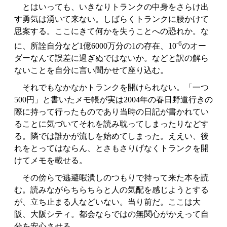
とはいっても、いきなりトランクの中身をさらけ出
す勇気は湧いて来ない。しばらくトランクに腰かけて
思案する。ここにきて何かを失うことへの恐れか。な
-6
に、所詮自分など1億6000万分の1の存在、10
のオー
ダーなんて誤差に過ぎぬではないか。などと訳の解ら
ないことを自分に言い聞かせて座り込む。
それでもなかなかトランクを開けられない。「一つ
500円」と書いたメモ帳が実は2004年の春日野道行きの
際に持って行ったものであり当時の日記が書かれてい
ることに気づいてそれを読み耽ってしまったりなどす
る。隣では誰かが流しを始めてしまった。ええい、後
れをとってはならん、とさもさりげなくトランクを開
けてメモを載せる。
その傍らで
逃避
暇潰しのつもりで持って来た本を読
む。読みながらちらちらと人の気配を感じようとする
が、立ち止まる人などいない。当り前だ。ここは大
阪、大阪シティ。都会ならではの無関心がかえって自
分を安心させる。