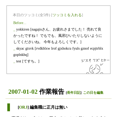
本日のツッコミ(全5件) [
ツッコミを入れる
]
Before...
_
yokkiren
[nagajisさん、お疲れさまでした！ 売れて良
かったですね！ でもでも、風邪ひいたりしないように
してくださいね。 今年もよろしくです。]
_
skyac gtxvk
[rvdkblxw lrof gjxhokcu fyuls gznof ecpjtrblx
goplnkhq]
_
test
[てすち。]
2007-01-02
作業報告
[
長年日記
]
この日を編集
[
ORJ
] 編集職に正月は無い