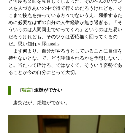
と何度も文面を見直してしまった。そのへんのバラン
スを人づきあいの中で得て行くのだろうけれども、そ
こまで接点を持っている方々でないうえ、類推するた
めに必要なはずの自分の人生経験が無さ過ぎる。「そ
ういうのは人間同士でやってくれ」というのはた易い
だろうけれども、そのツケは否応無く回ってくるの
だ。思い知れ＞
豚
nagajis
まず何より、自分がやろうとしていることに自信を
持たないとな。で、どう評価されるかを予想しないこ
と。当たって砕けろ、ではなくて、そういう姿勢であ
ることが今の自分にとって大切。
[
独言
] 炬燵がでかい
唐突だが、炬燵がでかい。