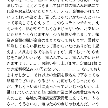
ましては、ええとつきましては同封の振込み用紙にて
代金をお支払いいただきたく。えっ、金額書かれてな
いっておい本当かよ。言ったじゃないかちゃんと\500-
って印刷してもらえって。このウスラトンチキめ。え
えい全く、話がややこしくなるじゃないか。お支払い
いただきたく存じますが、少々故障が生じまして、振
込み金額の欄が空白のままとなっております。受付が
印刷してもらい損ねたって書かないだけありがたく思
えよ。大変お手数ではありますが、貴下お手づから金
額をご記入いただき、振込んで……。振込んでいただ
きますよう。……。お願い申し上げます。定価は1枚に
つき送料税込み500円となって。…………。なっており
ますがしかし、それ以上の金額を振込んで下さっても
結構でございま。うるさい。お前がしくじったから
だ。少しくらい余計に貰ったっていいじゃないか。上
乗せしていただいた額は編集作業に係る雑費はもちろ
んのこと、各地の廃道調査探索費用に充てられ。うる
さい。うるさいな。遊ぶための金じゃねえんだ。いや