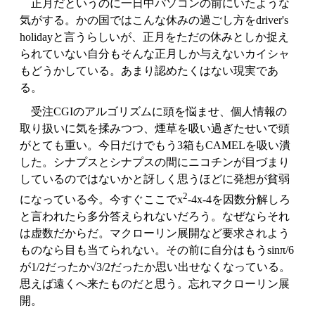
正月だというのに一日中パソコンの前にいたような
気がする。かの国ではこんな休みの過ごし方をdriver's
holidayと言うらしいが、正月をただの休みとしか捉え
られていない自分もそんな正月しか与えないカイシャ
もどうかしている。あまり認めたくはない現実であ
る。
受注CGIのアルゴリズムに頭を悩ませ、個人情報の
取り扱いに気を揉みつつ、煙草を吸い過ぎたせいで頭
がとても重い。今日だけでもう3箱もCAMELを吸い潰
した。シナプスとシナプスの間にニコチンが目づまり
しているのではないかと訝しく思うほどに発想が貧弱
2
になっている今。今すぐここでx
-4x-4を因数分解しろ
と言われたら多分答えられないだろう。なぜならそれ
は虚数だからだ。マクローリン展開など要求されよう
ものなら目も当てられない。その前に自分はもうsinπ/6
が1/2だったか√3/2だったか思い出せなくなっている。
思えば遠くへ来たものだと思う。忘れマクローリン展
開。