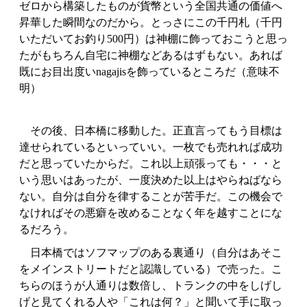
ゼロから構築したものが貨幣という全国共通の価値へ
昇華した瞬間なのだから。とっさにこの千円札（千円
いただいてお釣り500円）は神棚に飾っておこうと思っ
たがもちろん自宅に神棚などあるはずもない。あれば
既にお目出度いnagajisを飾っているところだ（意味不
明）
その後、日本橋に移動した。正直言ってもう目標は
達せられているといっていい。一枚でも売れれば成功
だと思っていたからだ。これ以上頑張っても・・・と
いう思いはあったが、一度決めた以上はやらねばなら
ない。自分は自分を律することが苦手だ。この機会で
なければその悪癖を改めることなく年を越すことにな
るだろう。
日本橋ではソフマップのある裏通り（自分はあそこ
をメインストリートだと認識している）で売った。こ
ちらのほうが人通りは数倍し、トランクの中をしげし
げと見てくれる人や「これは何？」と聞いて手に取っ