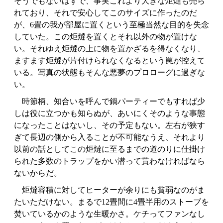
そうでもないはずで、事実これより大きな炬燵も売ら
れており、それで安心してこのサイズに作ったのだ
が、6畳の我が部屋に置くという至極当然な目的を失念
していた。この炬燵を置くとそれ以外の物が置けな
い。それゆえ炬燵の上に物を置かざるを得なくなり、
ますます炬燵が片付けられなくなるという罠が控えて
いる。写真の状態もそんな悪夢のプロローグに過ぎな
い。
時節柄、知合いを呼んで鍋パーティーでもすれば少
しは役に立つかも知らぬが、あいにくそのような事態
になったことはないし、その予定もない。左右が狭す
ぎて長辺の側から入ることが不可能なうえ、それより
以前の話としてこの炬燵に至るまでの道のりに仕掛け
られた多数のトラップをかい潜って貰わなければなら
ないからだ。
炬燵容積に対してヒーターが余りにも貧弱なのがま
たいただけない。まるで12畳間に4畳半用のストーブを
焚いているかのような生暖かさ。ケチってファンなし