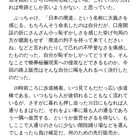
れば奇跡としか言いようがない、と思っていた。
ぶっちゃけ、「日本の廃道」という名称に大義さを
感じる。もちろんそう命名したのは自分だが、口座開
設の折にさんざん小ッ恥ずかしさを感じた挙げ句局の
方が臆面もせず「廃道の判子を持って来てください
ね」などと言われたりして己れの不甲斐なさを痛感し
たものだった。自分が恥ずかしがってどうする。そん
なことで
世界征服
現実への侵攻などできるものか。今
回の路上販売はそんな自分に喝を入れるべく決行した
のだった。
10時前ころに歩道橋着。いつ見てもだだっ広い歩道
橋である。いつもなら人が途切れることもなく流れて
いるが、さすがに暮れも押し迫った31日にもなれば人
通りもまばらだ。それをよい事に最も人の通るであろ
う一隅へ仮営する。というか仮営せざるを得ない。も
しここで人通りのさらに少ない階段踊り場などを選ん
でしまったら負け確定だ。何のための先行販売か。