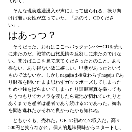
てゆく。
そんな
現実逃避
没入が声によって破られる。振り向
けば若い女性が立っていた。「あのう、CDくださ
い」。
はあっつ？
そうだった、おれはここへバックナンバーCDを売り
に来たのだ。戦前の山旅風情を反芻しに来たのではな
い。聞けばここを見て来てくださったとのこと。あり
得ない。あり得ない故に嬉しい。甲斐があったという
ものではないか。しかしnagajisは相変わらずnagajisであ
り財布を開いたまま思わずガッツポーズしてしまった
ため小銭をばらまいてしまったり証拠写真を撮っても
らうつもりでカメラを渡したら電池が切れていたりと
あくまでも愚者は愚者であり続けるのであった。御名
を聞き逸れたがそれで良かったかも知れぬ。
ともかくも、売れた。ORJの初めての収入だ。高々
500円と笑うなかれ。個人的趣味興味からスタートし、