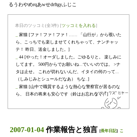
るうわやめrqあwせdrftgyふじこ
本日のツッコミ(全3件) [
ツッコミを入れる
]
_
家猫
[ファ！ファ！ファ！…… 「山行が」から覗いた
ら、こっちでも楽しませてくれちゃって、ナンチャッ
テ！ 昨日、送金しました。]
_
44
[やった！オーダしました。ごゆるりと。 楽しみに
してます。 500円からでお願いね...でいいのでは。 >ナ
タは止せ。 これが切れないんだ、イタイの何のって...
（しみじみとシュールだなあ） ちな..]
_
家猫
[山中で職質するような熱心な警察官が居るのな
ら、 日本の将来も安心です（鈴はお忘れなく）]
2007-01-04
作業報告と独言
[
長年日記
]
こ