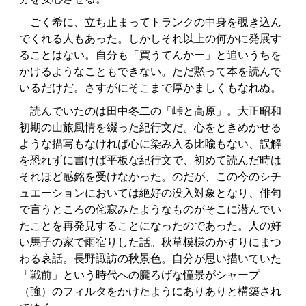
ごく希に、立ち止まってトランクの中身を覗き込ん
でくれる人もあった。しかしそれ以上の何かに発展す
ることはない。自分も「買うてんかー」と追いうちを
かけるようなこともできない。ただ黙って本を読んで
いるだけだ。さすがにそこまで厚かましくもなれぬ。
読んでいたのは田中冬二の「峠と高原」。大正昭和
初期の山旅風情を綴った紀行文だ。心をときめかせる
ような描写もなければ心に染み入る比喩もない、誤解
を恐れずに書けば平板な紀行文で、初めて読んだ時は
それほど感銘を受けなかった。のだが、この今のシチ
ュエーションにおいては絶好の没入対象となり、俳句
で言うところの侘寂みたようなものがそこに潜んでい
たことを再発見することになったのであった。人の好
い馬子の家で雨宿りした話。秋草模様のかすりにまつ
わる哀話。長野諏訪の秋景色。自分が思い描いていた
「戦前」という時代への朧ろげな憧景がシャープ
（強）のフィルタをかけたようにありありと構築され