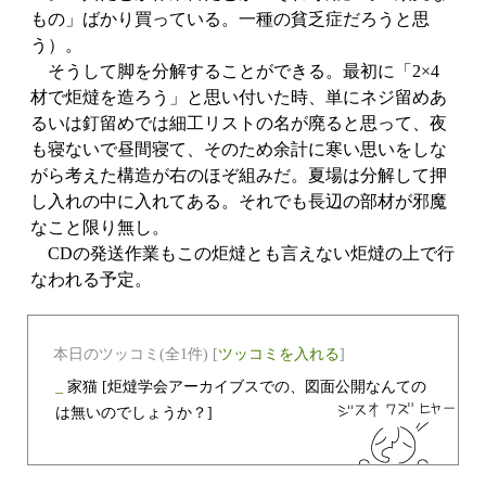
もの」ばかり買っている。一種の貧乏症だろうと思
う）。
そうして脚を分解することができる。最初に「2×4
材で炬燵を造ろう」と思い付いた時、単にネジ留めあ
るいは釘留めでは細工リストの名が廃ると思って、夜
も寝ないで昼間寝て、そのため余計に寒い思いをしな
がら考えた構造が右のほぞ組みだ。夏場は分解して押
し入れの中に入れてある。それでも長辺の部材が邪魔
なこと限り無し。
CDの発送作業もこの炬燵とも言えない炬燵の上で行
なわれる予定。
本日のツッコミ(全1件) [
ツッコミを入れる
]
_
家猫
[炬燵学会アーカイブスでの、図面公開なんての
は無いのでしょうか？]