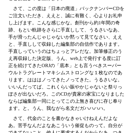
さて、この度は「日本の廃道」バックナンバーCDを
ご注文いただき、ええと、誠に有難く、心よりお礼申
し上げます。こんな感じかな。創刊から約1年間の奇
跡、もとい軌跡をさらに手直しして、うるさいなあ、
手が滑ったんじゃじゃないか黙って見てなさい、ええ
と、手直しして収録した編集部の自信作であります。
手直しっていうのはちょっとアレだな。加筆修正のう
え再収録した決定版、うん、web上で発行する度に訂
正を続けてきたORJの「底本」とも言うべきスーパー
ウルトラグレートマキシムストロングな１枚なのであ
ります。はははノってきたノってきた。うるさいな。
いいんだってば、これくらい賑やかじゃないと祭りっ
ぽさが出ないだろ。このCDが貴家の家宝になりました
ならば編集部一同にとってこの上無き喜びに存じ奉り
ます。と。うん、我ながら名文だガハハハハ。
さて、代金のことを書かなきゃいけねえんだよな
あ。苦手なんだよなあこういう催促ものって。自分が
できてないこと、他人に要求するんだからなあ。つき