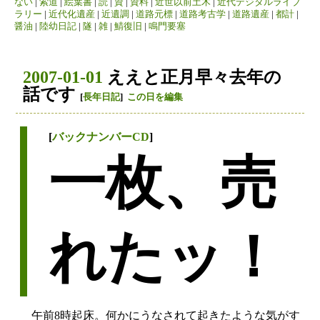
ない
|
索道
|
絵葉書
|
読
|
資
|
資料
|
近世以前土木
|
近代デジタルライブ
ラリー
|
近代化遺産
|
近遺調
|
道路元標
|
道路考古学
|
道路遺産
|
都計
|
醤油
|
陸幼日記
|
隧
|
雑
|
鯖復旧
|
鳴門要塞
2007-01-01
ええと正月早々去年の
話です
[
長年日記
]
この日を編集
[
バックナンバーCD
]
一枚、売
れたッ！
午前8時起床。何かにうなされて起きたような気がす