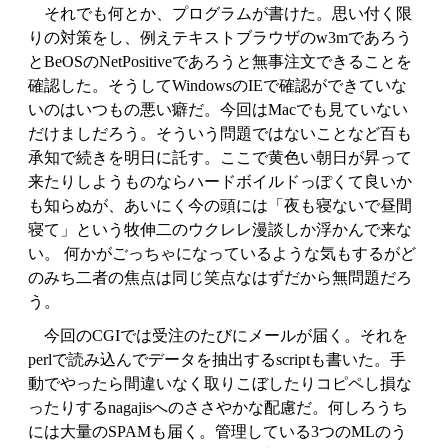
それでも何とか、プログラムが書けた。思い付く限
りの対策をし、例えテキストブラウザのw3mであろう
とBeOSのNetPositiveであろうと無事注文できることを
確認した。そうしてWindowsのIEで確認ができていな
いのはいつもの悪い癖だ。今回はMacでも見ていない
だけましだろう。そういう問題ではないことなど百も
承知で続きを明日に託す。ここで黄色い朝日が昇って
来たりしようものならハードボイルドっぽくて良いか
も知らぬが、あいにく今の頭には「夜も寝ないで昼間
寝て」という牧伸二のウクレレ漫談しか浮かんで来な
い。 何かがごっちゃになっているような気もするがど
のみち二者の焦点は同じ笑点なはずだから無問題だろ
う。
今回のCGIでは受注のたびにメールが届く。それを
perlで読み込んでデータを抽出するscriptも書いた。手
動でやったら間違いなく取りこぼしたりコピペし損な
ったりするnagajisへのささやかな配慮だ。何しろうち
には大量のSPAMも届く。管理している3つのMLのう