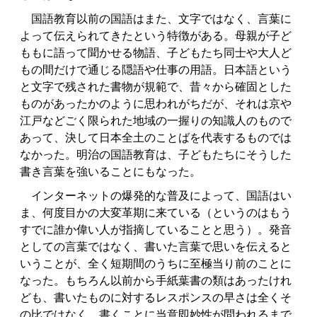
国語教育以前の国語はまた、文字ではなく、言葉に
よって伝えられてきたという特徴がある。母親が子ど
ももに語って聞かせる物語、子どもたち同士や大人ど
もの間だけで通じる隠語や仕事の用語。日本語という
と文字で残された書物が規範で、昔々から確固とした
ものがあったかのように思われがちだが、それは京や
江戸などごく限られた地域の一握りの知識人のもので
あって、決して日本全土のことばを代表するものでは
なかった。明治の国語教育は、子どもたちにそうした
書き言葉を強いることにもなった。
インターネットの爆発的な普及によって、国語はい
ま、何度目かの大変革期に来ている（というのはもう
すでに誰か偉い人が指摘していることと思う）。発音
としての言葉ではなく、書いた言葉で思いを伝えると
いうことが、全く短期間のうちに至極当り前のことに
なった。もちろん以前から手紙葉書の類はあったけれ
ども、書いたものに対するレスポンスの早さは全くそ
の比ではなく、書くことに当意即妙性が問われるまで