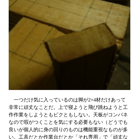
一つだけ気に入っているのは脚が2×4材だけあって
非常に頑丈なことだ。上で寝ようと飛び跳ねようと工
作作業をしようともビクともしない。天板がコンパネ
なので瑕がつくことを気にする必要もない（どうでも
良いが個人的に身の回りのものは機能重視なものが多
い。工具だとか作業台だとか「それ専用」で「頑丈な