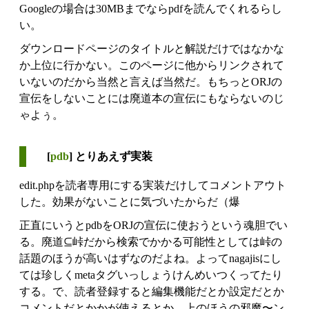
Googleの場合は30MBまでならpdfを読んでくれるらし
い。
ダウンロードページのタイトルと解説だけではなかな
か上位に行かない。このページに他からリンクされて
いないのだから当然と言えば当然だ。もちっとORJの
宣伝をしないことには廃道本の宣伝にもならないのじ
ゃよぅ。
[
pdb
] とりあえず実装
edit.phpを読者専用にする実装だけしてコメントアウト
した。効果がないことに気づいたからだ（爆
正直にいうとpdbをORJの宣伝に使おうという魂胆でい
る。廃道⊆峠だから検索でかかる可能性としては峠の
話題のほうが高いはずなのだよね。よってnagajisにし
ては珍しくmetaタグいっしょうけんめいつくってたり
する。で、読者登録すると編集機能だとか設定だとか
コメントだとかかが使えるとか、上のほうの邪魔〜ン