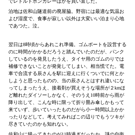
でレトルトボンカレーほかを買い直した。
泊地は佐和山隧道前の廃屋脇。野宿には最適な気温お
よび湿度で、食事が寂しい以外は大変いい泊まり心地
であつた。泣。
翌日は8時頃からあれこれ準備。ゴムボートを設営する
のに時間がかかるだろうと踏んでいたのだが、パンク
しているのを発見したうえ、タイヤ用のゴムのりでは
補修できないことが発覚してしまい、相当慌てた。電
車で合流する辰さんを駅に迎えに行くついでに何とか
しようと思ったものの、当の辰さんとはすれ違いにな
ってしまったうえ、接着剤が買えそうな場所が２kmほ
ど離れたダイソーしかなく、そのうえ10時前から雨が
降り出して、こんな時に限って折り畳み傘しかもって
来ていず、歩いていったものだがら小一時間以上かか
ったりなどして。考えてみればこの辺りでもうツキが
尽きていたのかも知れない。
佐和山に帰ってきたのが11時過ぎだったか。謎の自衛