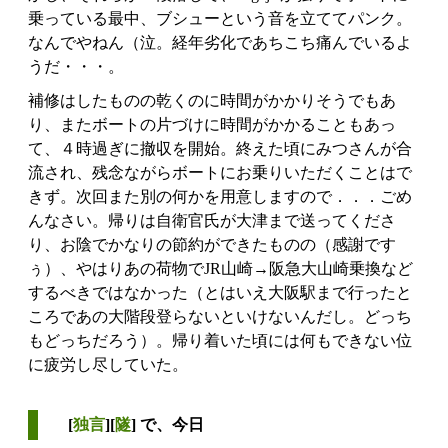
乗っている最中、ブシューという音を立ててパンク。
なんでやねん（泣。経年劣化であちこち痛んでいるよ
うだ・・・。
補修はしたものの乾くのに時間がかかりそうでもあ
り、またボートの片づけに時間がかかることもあっ
て、４時過ぎに撤収を開始。終えた頃にみつさんが合
流され、残念ながらボートにお乗りいただくことはで
きず。次回また別の何かを用意しますので．．．ごめ
んなさい。帰りは自衛官氏が大津まで送ってくださ
り、お陰でかなりの節約ができたものの（感謝です
ぅ）、やはりあの荷物でJR山崎→阪急大山崎乗換など
するべきではなかった（とはいえ大阪駅まで行ったと
ころであの大階段登らないといけないんだし。どっち
もどっちだろう）。帰り着いた頃には何もできない位
に疲労し尽していた。
[
独言
][
隧
] で、今日