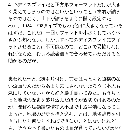
4：3ディスプレイだと正方形フォーマットだけが大き
く見えてしまうのではないかということ（左右が詰ま
るのではなく、上下が詰まるように開く設定のた
め）。1024：768タイプでもわずかに大きくなっている
はずだ。これだけ一回りフォントを小さくしておくべ
きかも知れない。しかしすべてのディスプレイにフィ
ットさせることは不可能なので、どこかで妥協しなけ
ればならぬ。むしろ読者個々で合わせていただけると
助かるのだが。
喪われた〜と北摂も片付け。前者はもともと遺構のな
い企画なんだからあまり気にされないだろう（本人も
気にしていない）から好き勝手書いてみた。もうちょ
っと地域の歴史を盛り込んだほうが親切ではあるのだ
が、理解不足
勧請
感情移入不足で中途半端になってし
まった。地域の歴史を描き込むことは、地名辞典を引
き写したり何なりすればできないことはないけれど
も、そうやって書いたものは血が通っていないのがバ