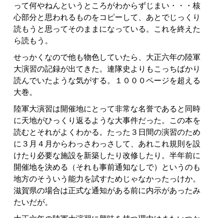
って何やねんというところがわからずじまい・・・核
心部分と思われるものをコピーして、あとでじっくり
読もうと思ってそのままになっている。これを終えた
ら読もう。
せっかくなので他も物色していたら、大正六年の陸軍
大演習の記録が出てきた。連隊史よりもこっちばかり
読んでいたような気がする。１０００ページを超える
大巻。
陸軍大演習は開催地にとって非常な名誉であると同時
に天地がひっくり返るような大事件だった。この本を
読むとそれがよくわかる。たった３日間の演習のため
に３月４月からわっさわっさして、あれこれ規則を設
けたり必要な施設を新築したり改修したり。半年前に
開催地を決める（それも事前通知なしで）というのも
地方のそういう能力を試すためじゃなかったっけか。
滋賀県の場合は正式な通知がある前に内示があったみ
たいだが。