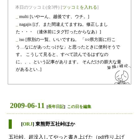
本日のツッコミ(全3件) [
ツッコミを入れる
]
_
multi
[いやーん、越後です、ウチ。]
_
nagajis
[げ、また間違えてますね。修正しまし
た・・・ （連休前にタグ打ったからなあ）]
_
iso
[県別の一覧、いいですね。 「○○県方面に行こ
う…なにがあったっけな」と思ったときに便利そうで
す。 こうして見ると、すべて読んでるはずなの
に、、、という記事があります。 そんだけの膨大な量
があるとい..]
2009-06-11
[
長年日記
]
この日を編集
[
ORJ
] 東熊野五社峠ほか
五社峠、超没入してやっと書き上げた（pdf作り上げ