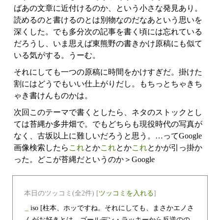
ばあの文章に近付けるのか、という小さな発見あり。
読めるのと書けるのとは別物なのだなあという思いを
深くした。でも多分次の記事を書く頃には忘れている
だろうし、いま思えば東熊野の書きかけ原稿にも似て
いる気がする。うーむ。
それにしても一つの原稿に時間をかけすぎだ。掛けた
割にはどうでもいい仕上がりだし。もちっとちゃきち
ゃき書けんものかは。
次回このテーマで書くとしたら、ネタのストックとし
ては苔縄か多井畑で。でもどちらも現役時代の写真が
なく、古坂以上に難しいだろうと思う。…ってGoogle
画像検索したら
これ
とか
これ
とか
これ
とかが引っ掛か
った。どこが苔縄だというのか＞Google
本日のツッコミ(全2件) [
ツッコミを入れる
]
_
iso
[柱本、ホッですね。それにしても、まさかエノさ
んがお好きとは。ゴールデン・ラッキーから反逆のの