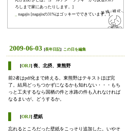
ろしまで家にあったりします。]
_
nagajis
[nagajisの31%はゴッキーでできています。]
2009-06-03
[
長年日記
]
この日を編集
[
ORJ
] 喪、北摂、東熊野
前2者はpdf化まで終える。東熊野はテキストほぼ完
了。結局どっちつかずになるかも知れない・・・もち
っと工夫するなら国栖の件と水路の件も入れなければ
なるまいが。どうするか。
[
ORJ
] 壁紙
忘れるところだった壁紙をこっそり追加した。いやそ