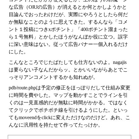
な広告（ORJの広告）が消えるとか何とかしようかと
目論んでおったわけだが、実際にやろうとしたら何だ
か無駄なことのように思えてきた。するんなら「コメ
ント１投稿につきxポチント」「400ポチント溜まった
ら１号無料」とかしたほうがなんぼか役に立つ。誤字
に深い意味はない。従って広告バナー一個入れるだけ
にした。
こんなところでじたばたしても仕方ないのよ。nagajis
は要らない子なんだからッ。とかいいながらあとでこ
っそりアンコメントするかも知れぬが。
pdb/route.phpは予定の修正をほっぽりだして仕組み変更
に時間を費やした。マップを動かすことでラインを引
くのは一見直感的だが無駄に時間がかかる。ではなく
てクリックでポチポチ線を引けるようにした。といっ
てもmoveendをclickに変えただけなのだけど。あれ、こ
んなに汎用性を持たせて作ってたっけか。