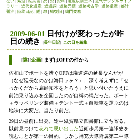
ない
|
索道
|
絵葉書
|
読
|
資
|
資料
|
近世以前土木
|
近代デジタルライブ
ラリー
|
近代化遺産
|
近遺調
|
道路元標
|
道路考古学
|
道路遺産
|
都計
|
醤油
|
陸幼日記
|
隧
|
雑
|
鯖復旧
|
鳴門要塞
2009-06-01
日付けが変わったが昨
日の続き
[
長年日記
]
この日を編集
[
隧
][
企画
] まずはOFFの件から
佐和山でボートを漕ぐOFFは廃道巡の延長なんだが
（なぜ延長なのかは海田ッヶ？）、深く考えずに「せ
っかくだから扁額拓本をとろう」と思い付いたうえに
前泊乗り込みを企図したのが自縛の縄だった。ボート
＋ラッペリング装備＋テント一式＋自転車を運ぶのは
地味に大変だ。当たり前だ。
29日の昼前に出発。途中滋賀県立図書館に立ち寄る。
以前見つけて
忘れて
思い出した
近衛歩兵第一連隊史を
読むことが第一の目的。しかし補充大隊附属第二中隊