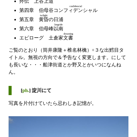
外伝 上谷
上道
confidencial
第四章 伯母谷
コンフィデンシャル
twilight
第五章
黄昏
の日浦
longride
第六章 伯母峰
以南
dreaming
エピローグ 土倉家
文書
ご覧のとおり（筒井康隆＋椎名林檎）÷３な出鱈目タ
イトル。無視の方向で＆予告なく変更します。にして
も長いな・・・船津街道とか野又とかいつになんね
ん。
[
ph.
] 淀川にて
写真を片付けていたら忌わしき記憶が。