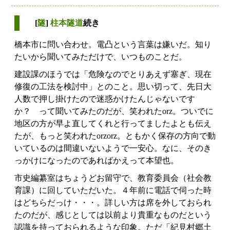
[
隧
]
柱本隧道
続き
橋本市に問い合わせ。電凸という言葉は嫌いだ。知り
たいから聞いてみただけで、いつものことだ。
建設課のほうでは「危険なのでとりあえず塞ぎ、現在
修復の工法を検討中」とのこと。思い切って、先日大
人数で押し掛けたので迷惑かけたんじゃないです
か？ って聞いてみたのだが、笑われたorz。ついでに
地区の方が早よ直してくれと行ってましたよとも伝え
たが、もっと笑われたorzorz。ともかく保存の方向で動
いているのは間違いないようで一安心。なに、そのき
っかけになったのであればかえって本望也。
市史編纂室はちょうどお留守で、教育委員会（社会教
育課）に回していただいた。４年前に電話で伺った時
はどちらだっけ・・・。詳しい方は席を外しておられ
たのだが、感じとしては以前より貴重なものだという
認識を持っておられるような印象。ただ「紀見村郷土