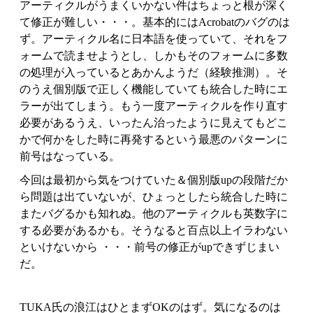
アーティクルがうまくいかない件はちょっと根が深く
て修正が難しい・・・。基本的にはAcrobatのバグのは
ず。アーティクル名に日本語を使っていて、それをフ
ォームで読ませようとし、しかもそのフォームに多数
の処理が入っているとあかんようだ（経験推測）。そ
のうえ個別版で正しく機能していても統合した時にエ
ラーが出てしまう。もう一度アーティクルを作り直す
必要があるうえ、いったん治ったように見えてもどこ
かで何かをした時に再発するという最悪のパターンに
前号はなっている。
今回は最初から気をつけていた＆個別版upの段階だか
ら問題は出ていないが、ひょっとしたら統合した時に
またバグるかも知れぬ。他のアーティクルも英数字に
する必要があるかも。そうなると百点以上イラわない
といけないから ・・・前号の修正がupできずじまい
だ。
TUKA氏の浪江はひとまずOKのはず。気になるのは