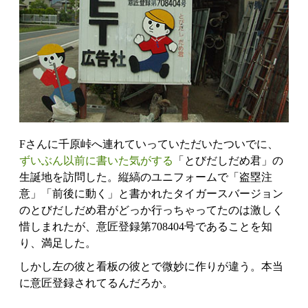
Fさんに千原峠へ連れていっていただいたついでに、
ずいぶん以前に書いた気がする
「とびだしだめ君」の
生誕地を訪問した。縦縞のユニフォームで「盗塁注
意」「前後に動く」と書かれたタイガースバージョン
のとびだしだめ君がどっか行っちゃってたのは激しく
惜しまれたが、意匠登録第708404号であることを知
り、満足した。
しかし左の彼と看板の彼とで微妙に作りが違う。本当
に意匠登録されてるんだろか。