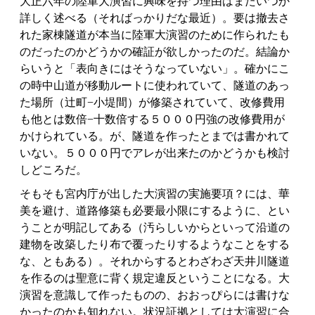
大正六年の陸軍大演習に興味を持つ理由はまたいつか
詳しく述べる（そればっかりだな最近）。要は撤去さ
れた家棟隧道が本当に陸軍大演習のために作られたも
のだったのかどうかの確証が欲しかったのだ。結論か
らいうと「表向きにはそうなっていない」。確かにこ
の時中山道が移動ルートに使われていて、隧道のあっ
た場所（辻町−小堤間）が修築されていて、改修費用
も他とは数倍−十数倍する５０００円強の改修費用が
かけられている。が、隧道を作ったとまでは書かれて
いない。５０００円でアレが出来たのかどうかも検討
しどころだ。
そもそも宮内庁が出した大演習の実施要項？には、華
美を避け、道路修築も必要最小限にするように、とい
うことが明記してある（汚らしいからといって沿道の
建物を改築したり布で覆ったりするようなことをする
な、ともある）。それからするとわざわざ天井川隧道
を作るのは聖意に背く規定違反ということになる。大
演習を意識して作ったものの、おおっぴらには書けな
かったのかも知れない。状況証拠としては大演習に合