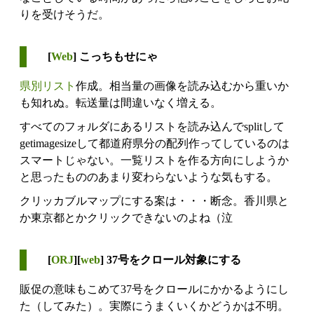
りを受けそうだ。
[
Web
] こっちもせにゃ
県別リスト
作成。相当量の画像を読み込むから重いか
も知れぬ。転送量は間違いなく増える。
すべてのフォルダにあるリストを読み込んでsplitして
getimagesizeして都道府県分の配列作ってしているのは
スマートじゃない。一覧リストを作る方向にしようか
と思ったもののあまり変わらないような気もする。
クリッカブルマップにする案は・・・断念。香川県と
か東京都とかクリックできないのよね（泣
[
ORJ
][
web
] 37号をクロール対象にする
販促の意味もこめて37号をクロールにかかるようにし
た（してみた）。実際にうまくいくかどうかは不明。