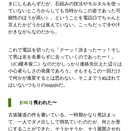
きにしもあらずだが、石組みの技法やモルタルを使っ
ていないところからしても当時からこの姿であった可
能性のほうが高い）。ということを電話口でちゃんと
言えたかどうかは覚えていない。こっちだって冷や汗
かきながらなのだから。
これで電話を切ったら「クーッ！決まったーッ！そし
て男は名を名乗らずに去っていくのであったー！」
（(C)榎本俊二）なのだがしっかり連絡先伝えた辺りは
小心者らしさの発露であろう。そもそもこの一回だけ
で何かが激変するとは思わない。そこまでうぬぼれて
はいないつもりのnagajisだ。
[
ORJ
] 喪われた〜
古坂隧道の件を書いている。一時期かなり煮詰まっ
て、一人でダメ出しして悄気ていたのだが、何とか形
にすることができた。そうかそうか、そう展開させれ