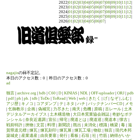
2022|
01
|
02
|
03
|
04
|
05
|
06
|
07
|
08
|
09
|
10
|
11
|
12
|
2023|
01
|
02
|
03
|
04
|
05
|
06
|
07
|
08
|
09
|
10
|
11
|
12
|
2024|
01
|
02
|
03
|
04
|
05
|
06
|
07
|
08
|
09
|
10
|
11
|
12
|
2025|
01
|
02
|
03
|
04
|
05
|
06
|
07
|
08
|
09
|
10
|
11
|
12
|
2026|
01
|
02
|
03
|
04
|
05
|
06
|
07
|
録"
nagajis
の
日
不定記。
本日のアクセス数：0｜昨日のアクセス数：0
ad
独言
|
archive.org
|
bdb
|
C60
|
D
|
KINIAS
|
NDL
|
OFF-uploader
|
ORJ
|
pdb
|
pdf
|
ph
|
ph.
|
tdb
|
ToDo
|
ToRead
|
Web
|
web
|
きたく
|
げ
|
なぞ
|
ふむ
|
アジ歴
|
キノコ
|
コアダンプ
|
テ
|
ネタ
|
ハチ
|
バックナンバーCD
|
メモ
|
乞御教示
|
企画
|
偽補完
|
力尽きた
|
南天
|
危機
|
原稿
|
古レール
|
土木
デジタルアーカイブス
|
土木構造物
|
大日本窯業協会雑誌
|
奇妙なポテ
ンシャル
|
奈良近遺調
|
宣伝
|
帰宅
|
廃道とは
|
廃道巡
|
廃道本
|
懐古
|
戦前特許
|
挾物
|
文芸
|
料理
|
新聞読
|
既出
|
未消化
|
標識
|
橋梁
|
毒
|
滋
賀県道元標
|
煉瓦
|
煉瓦刻印
|
煉瓦展
|
煉瓦工場
|
物欲
|
独言
|
現代本邦
築城史
|
産業遺産
|
由良要塞
|
発行
|
看板
|
石垣
|
社
|
竹筋
|
納得がいか