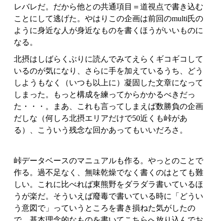
レバレだ。だから他との共通項目＝道視点で書き込む
ことにして逃げた。やはりこの企画は前回のmulti氏の
ように身近な人が身近なものを書くほうがいいものに
なる。
北摂はしばらくぶりに読んでみてえらくギコギコして
いるのが気になり、さらに手を加えているうち、どう
しようもなく（いつも以上に）凝固した文章になって
しまった。もっと構成を練ってからかかるべきだっ
た・・・。まあ、これも言ってしまえば数勝負の企画
だしな（何しろ北摂エリアだけで50近くも峠があ
る）、こういう残念な回かあってもいいだろさ。
峠データベースのマニュアルも作る。やっとのことで
作る。過不足なく、無味乾燥でなく書くのはとても難
しい。これに比べれば東熊野をダラダラ書いているほ
うが楽だ。そういえば廢毒で書いている時に「どうい
う意図で」っていうところを書き損ねた気がしたの
で、基本理念的なものを書いてこちらへ放り込んでお