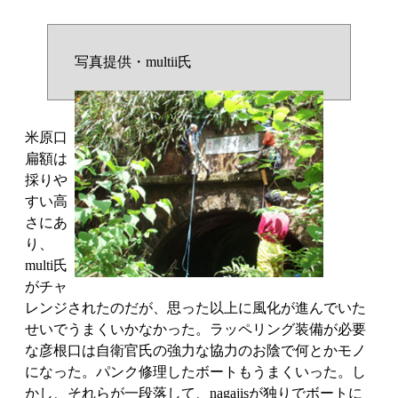
写真提供・multii氏
米原口
扁額は
採りや
すい高
さにあ
り、
multi氏
がチャ
レンジされたのだが、思った以上に風化が進んでいた
せいでうまくいかなかった。ラッペリング装備が必要
な彦根口は自衛官氏の強力な協力のお陰で何とかモノ
になった。パンク修理したボートもうまくいった。し
かし、それらが一段落して、nagajisが独りでボートに