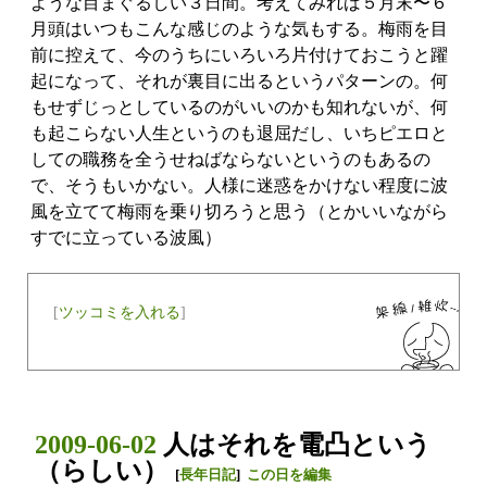
ような目まぐるしい３日間。考えてみれば５月末〜６
月頭はいつもこんな感じのような気もする。梅雨を目
前に控えて、今のうちにいろいろ片付けておこうと躍
起になって、それが裏目に出るというパターンの。何
もせずじっとしているのがいいのかも知れないが、何
も起こらない人生というのも退屈だし、いちピエロと
しての職務を全うせねばならないというのもあるの
で、そうもいかない。人様に迷惑をかけない程度に波
風を立てて梅雨を乗り切ろうと思う（とかいいながら
すでに立っている波風）
[
ツッコミを入れる
]
2009-06-02
人はそれを電凸という
（らしい）
[
長年日記
]
この日を編集