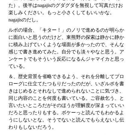
た）。後半はnagajisのグダグダを無視して写真だけお
楽しみください。もっと小さくしてもいいかな。
nagajisのだし。
ルポの場合、「キター！」のノリで進めるのが明らか
に面白いと思うのだけど、東熊野の探索は静かに静か
に積み上げていくような場面が多かったので、そんな
感じで書き進めてみた。自分でも淡々やなと思う。ア
ンケートでもそういう反応になるんジャマイカと思っ
ている。
＆、歴史背景を省略できるよう、それを分離してプロ
ローグに仕立てたつもりだったのだが、いざルポを書
きはじめるとそれなしで進められないことに気づき、
同じ内容のことを何度も書いている。ご容赦乞う、と
言いたいところだがそのほうが理解度が深まっていい
だろと思ったりもする。ボケーっと読んでもわかるよ
うにしないとな。そうでないと読んでもらえないし伝
わりもしないだろう。