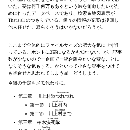
いた。要は何千何万もあるという峠を俯瞰したいがた
めに作ったデータベースであり、検索＆地図表示が
That's all のつもりでいる。個々の情報の充実は後回し
他人任せだ。恐らくそうはいかないだろうが。
ここまで全体的にファイルサイズの肥大を気にせず作
っている。ホントに3部になるかも知れない。が、記事
数が少ないので一企画で一統合版みたいな変なことに
なりそうな気もする。かといって小さな記事をつけて
も抱合せと思われてしまう品。どうしよう。
今後の予定をメモ代わりに。
circumstances
第二章 川上村
道つれづれ
penetration
第一節
川上村内
reachable
第二節
川上村まで
masochistic
第三章 柏木
決死隊
leveling