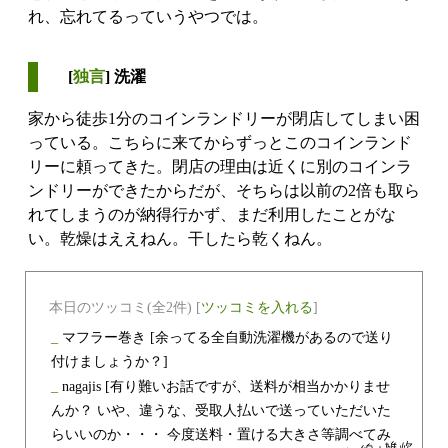
れ、忘れてるっていうやつでは。
[
独言
] 洗濯
家から徒歩1分のコインランドリーが閉店してしまい困
っている。こちらに来てからずっとこのコインランド
リーに頼ってきた。閉店の理由は近くに別のコインラ
ンドリーができたからだが、そちらは以前の2倍も取ら
れてしまうのが納得行かず、まだ利用したことがな
い。乾燥はええねん。干したら乾くねん。
本日のツッコミ(全2件) [
ツッコミを入れる
]
_
マフラー巻き
[余ってる全自動洗濯機があるので送り
付けましょうか？]
_
nagajis
[有り難いお話ですが、送料が相当かかりませ
んか？ いや、違うな、受取人払いで送っていただいた
らいいのか・・・ 今度送料・置ける大きさ等調べてみ