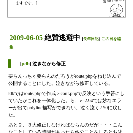
ますです。]
2009-06-05
絶賛逃避中
[
長年日記
]
この日を編
集
[
pdb
] 泣きながら修正
要らんっちゃ要らんのだろうがroute.phpをねじ込んで
公開することにした。泣きながら修正している。
tdbではroute.phpで作成＞conf.phpで反映という手筈にし
ていたがこれを一体化した。ら、v=2.94では妙なエラ
ーが出てpolyline描写ができない。泣く泣く2.50に戻し
た。
あと２、３大修正しなければならんのだが・・・こん
なことしている時間があったら他のことをしろとお叱