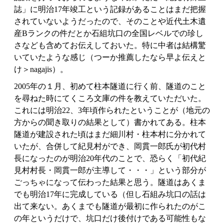
誌」に明治17年竣工という記録があることはまだ把握
されていないようだったので、そのことや近代土木遺
産Bランクの件だとか石組坑口の全国レベルでの珍し
さなども含めてお伝えしておいた。特に中者は結構驚
いていたような感じ（つーか推薦したなら早よ伝えと
け＞nagajis）。
2005年の１月、初めて柱本隧道に行く前、隧道のこと
を尋ねた時にてくころ文庫の件を教えていただいた。
これには明治22、3年頃作られたということが（地元の
方からの聞き取りの結果として）書かれてある。柱本
隧道が建設された頃はまだ細川村・柱本村に分かれて
いたが、合併して紀見村ができ、岡貫一郎氏が初代村
長になったのが明治20年代のことで、恐らく「初代紀
見村村長・岡貫一郎が主導して・・・」という部分が
ごっちゃになって伝わった結果と思う。隧道はあくま
でも明治17年に完成している（但し石組み坑口の話は
出て来ない。あくまでも隧道が最初に作られたのがこ
の年というだけで、坑口だけ後付けである可能性もな