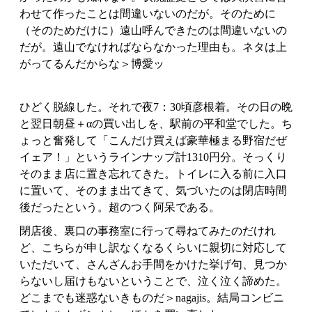
わせて作ったことは間違いないのだが。そのために
（そのためだけに）遠山呼んできたのは間違いないの
だが。遠山でなければならなかった理由も。ネタは上
がってるんだからな＞博愛ッ
ひどく脱線した。それで夜7：30頃彦根着。その日の晩
と翌日朝昼＋αの買い出しを、駅前の平和堂でした。ち
ょっと奮発して「こんだけ買えば豪華極まる野宿だぜ
イェア！」というラインナップ計1310円分。そっくり
そのまま店に置き忘れてきた。トイレに入る前に入口
に置いて、そのまま出てきて、気づいたのは閉店時間
後だったという。超のつく阿呆である。
閉店後、裏口の事務室に行って尋ねてみたのだけれ
ど、こちらが申し訳なくなるくらいに親切に対応して
いただいて、さんざんお手間をかけた挙げ句、見つか
らないし届けもないということで、泣く泣く諦めた。
どこまでも迷惑ないきものだ＞nagajis。結局コンビニ