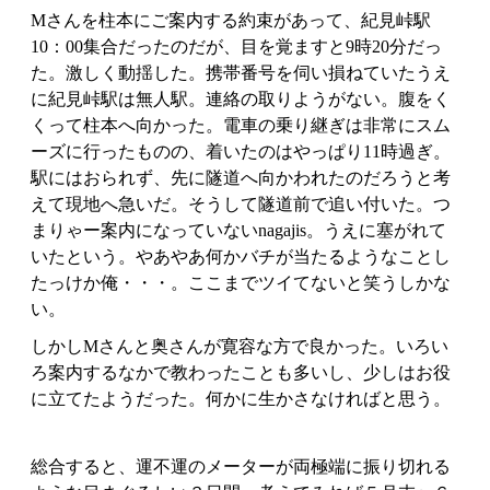
Mさんを柱本にご案内する約束があって、紀見峠駅
10：00集合だったのだが、目を覚ますと9時20分だっ
た。激しく動揺した。携帯番号を伺い損ねていたうえ
に紀見峠駅は無人駅。連絡の取りようがない。腹をく
くって柱本へ向かった。電車の乗り継ぎは非常にスム
ーズに行ったものの、着いたのはやっぱり11時過ぎ。
駅にはおられず、先に隧道へ向かわれたのだろうと考
えて現地へ急いだ。そうして隧道前で追い付いた。つ
まりゃー案内になっていないnagajis。うえに塞がれて
いたという。やあやあ何かバチが当たるようなことし
たっけか俺・・・。ここまでツイてないと笑うしかな
い。
しかしMさんと奥さんが寛容な方で良かった。いろい
ろ案内するなかで教わったことも多いし、少しはお役
に立てたようだった。何かに生かさなければと思う。
総合すると、運不運のメーターが両極端に振り切れる