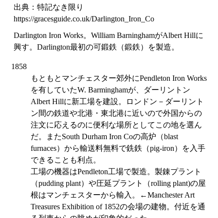
出典：特記なき限り
https://gracesguide.co.uk/Darlington_Iron_Co
Darlington Iron Works。William BarninghamがAlbert Hillに
興す。Darlington最初の可鍛鉄（鍛鉄）を製造。
1858
もともとマンチェスター郊外にPendleton Iron Works
を有していたW. Barminghamが、ダーリントン
Albert Hillに新工場を建設。ロンドン－ダーリント
ン間の鉄道や北港・東北港に近いので外国からの
注文に応えるのに便利な場所としてこの地を選ん
だ。またSouth Durham Iron Coの高炉（blast
furnaces）から輸送料無料で銑鉄（pig-iron）を入手
できることも利点。
工場の機器はPendleton工場で製造。製錬プラント
（pudding plant）や圧延プラント（rolling plant)の屋
根はマンチェスターから輸入。←Manchester Art
Treasures Exhibition of 1852の会場の建物。付近を通