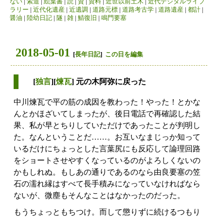
ない
|
索道
|
絵葉書
|
読
|
資
|
資料
|
近世以前土木
|
近代デジタルライブ
ラリー
|
近代化遺産
|
近遺調
|
道路元標
|
道路考古学
|
道路遺産
|
都計
|
醤油
|
陸幼日記
|
隧
|
雑
|
鯖復旧
|
鳴門要塞
2018-05-01
[
長年日記
]
この日を編集
[
独言
][
煉瓦
] 元の木阿弥に戻った
中川煉瓦で平の筋の成因を教わった！やった！とかな
んとかほざいてしまったが、後日電話で再確認した結
果、私が早とちりしていただけであったことが判明し
た。なんということだ……。お互いなまじっか知って
いるだけにちょっとした言葉尻にも反応して論理回路
をショートさせやすくなっているのがよろしくないの
かもしれぬ。もしあの通りであるのなら由良要塞の笠
石の濡れ縁はすべて長手積みになっていなければなら
ないが、微塵もそんなことはなかったのだった。
もうちょっともちつけ。而して懲りずに続けるつもり