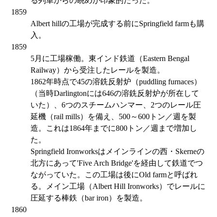
る列車からの眺めが印象的だった。
1859
Albert hillの工場が完成する前にSpringfield farmも購
入。
1859
5月に工場稼働。東インド鉄道（Eastern Bengal
Railway）から受注したレールを製造。
1862年時点で45の溶銑反射炉（puddling furnaces）
（当時Darlingtonには646の溶銑反射炉が所在して
いた）、6つのスチームハンマー、2つのレール圧
延機（rail mills）を備え、500～600トン／週を製
造。これは1864年までに800トン／週まで増加し
た。
Springfield Ironworksはメインラインの西・Skerneの
北方にあって'Five Arch Bridge'を経由して鉄道でつ
ながっていた。この工場は後にOld farmと呼ばれ
る。メイン工場（Albert Hill Ironworks）でレールに
圧延する棒鉄（bar iron）を製造。
1860