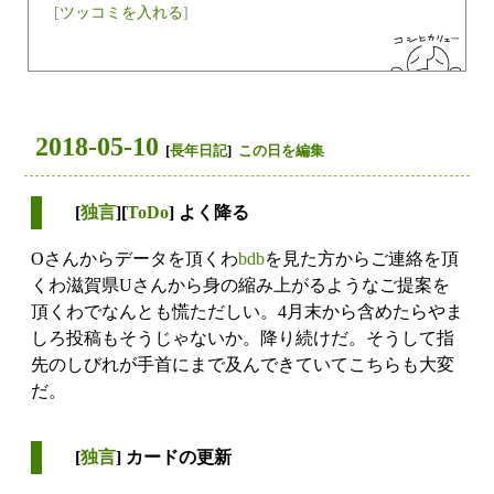
[
ツッコミを入れる
]
2018-05-10
[
長年日記
]
この日を編集
[
独言
][
ToDo
] よく降る
Oさんからデータを頂くわ
bdb
を見た方からご連絡を頂
くわ滋賀県Uさんから身の縮み上がるようなご提案を
頂くわでなんとも慌ただしい。4月末から含めたらやま
しろ投稿もそうじゃないか。降り続けだ。そうして指
先のしびれが手首にまで及んできていてこちらも大変
だ。
[
独言
] カードの更新