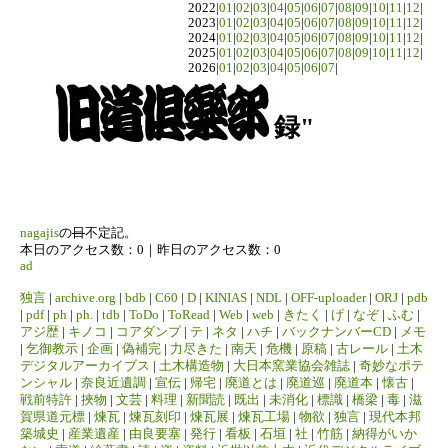
2022|
01
|
02
|
03
|
04
|
05
|
06
|
07
|
08
|
09
|
10
|
11
|
12
|
2023|
01
|
02
|
03
|
04
|
05
|
06
|
07
|
08
|
09
|
10
|
11
|
12
|
2024|
01
|
02
|
03
|
04
|
05
|
06
|
07
|
08
|
09
|
10
|
11
|
12
|
2025|
01
|
02
|
03
|
04
|
05
|
06
|
07
|
08
|
09
|
10
|
11
|
12
|
2026|
01
|
02
|
03
|
04
|
05
|
06
|
07
|
録"
nagajis
の
日
不定記。
本日のアクセス数：0｜昨日のアクセス数：0
ad
独言
|
archive.org
|
bdb
|
C60
|
D
|
KINIAS
|
NDL
|
OFF-uploader
|
ORJ
|
pdb
|
pdf
|
ph
|
ph.
|
tdb
|
ToDo
|
ToRead
|
Web
|
web
|
きたく
|
げ
|
なぞ
|
ふむ
|
アジ歴
|
キノコ
|
コアダンプ
|
テ
|
ネタ
|
ハチ
|
バックナンバーCD
|
メモ
|
乞御教示
|
企画
|
偽補完
|
力尽きた
|
南天
|
危機
|
原稿
|
古レール
|
土木
デジタルアーカイブス
|
土木構造物
|
大日本窯業協会雑誌
|
奇妙なポテ
ンシャル
|
奈良近遺調
|
宣伝
|
帰宅
|
廃道とは
|
廃道巡
|
廃道本
|
懐古
|
戦前特許
|
挾物
|
文芸
|
料理
|
新聞読
|
既出
|
未消化
|
標識
|
橋梁
|
毒
|
滋
賀県道元標
|
煉瓦
|
煉瓦刻印
|
煉瓦展
|
煉瓦工場
|
物欲
|
独言
|
現代本邦
築城史
|
産業遺産
|
由良要塞
|
発行
|
看板
|
石垣
|
社
|
竹筋
|
納得がいか