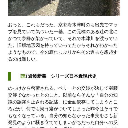
おっと、これもだった。京都府木津町のも出先でマッ
プを見ていて気づいた一基。この元標のある辻の北に
かつて泉橋が架かっていて、それで木津川を渡ってい
た。旧版地形図を持っていってたからそれがわかった
ようなもので、今の寂れっぷりからその過去を想起す
るのは難しい。
[
読
] 岩波新書 シリーズ日本近現代史
のっけから啓蒙される。ペリーとの交渉が決して弱腰
交渉でなかったとのこと。以前ならそんな「自分の知
識の誤謬を正される記述」に全面依存してしまうとこ
ろだが、何でも疑う癖がついてしまった昨今はそうで
もなくなっている。自分の知らなかった事実をさも新
発見のように騒ぎ立ててしまいがちだった自分への反