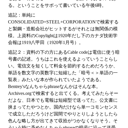
る。ということをサボって書いている午後6時。
追記：単純に
CONSOLIDATED+STEEL+CORPORATIONで検索する
と製鋼・造船会社がヒットするがそれとは無関係の模
様。上資料のCopylightは1920年だし下のカナダ技術学
会報は1919八甲田（1920年1月号）。
追記２：資料の下の方にあるCable codeは電信に使う暗
号書の記述。うちはこれを使えるよっていうことらし
い。電信文を短くして料金を節約するためだろうか、
単語を数文字の英数字に短縮した「暗号＜＞単語の一
覧表」みたいな本が作られていたようである。
Bentrey'sなんちゃらphraseなんかはそんな本。
Archives.orgで検索すると出てくる。考えてみたらそー
だよな、日本でも電報は短縮型で送ってた。公文書に
挟まってたやつとか。国内だけなら単一コモンセンス
で成立しただろうけど国間でやりとりしようとしたら
色んな略し方が出てきて収拾がつかなくなりそう。そ
ういう時に予めなんちゃらphraseの暗号に沿って送受