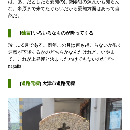
は。あ、だとしたら愛知のは勢陽組の煉瓦かも知らん
な。米原まで来てたぐらいだから愛知方面はあって当
然だ。
[
独言
] いろいろなものが降ってくる
珍しい5月である。例年この月は何も起こらないか酷く
運気が下降するかのどちらかなんだけれど。いやま
て、これが上昇運と決まったわけでもないのだぜ＞
nagajis
[
道路元標
] 大津市道路元標