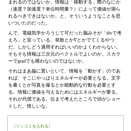
まれるのではないか。情報は「移動する」際のなにか
（速度？加速度？単位時間量？）によって価値が測ら
れるべきできはないか。と、そういうようなことを思
いついたのだった。
んで、電磁気学かろうじて可だった脳みそが「divで考
えろ」と宣っている。発散とか∇とかでてくるやつ
だ。しかしどう適用すればいいのかよくわからない。
そもそも情報は三次元のベクトルでよいのか。スカラ
ーでgradでも構わないのではないか。
それはまあ脇に置いといて、情報を「動かす」のであ
れば、そこにやっぱりエネルギーが必要となる。文字
を書くとか写真を撮るとか能動的な行動を必要とす
る。情報に価値を与えるためにはエネルギーが要る。
それが代償である。位まで考えたところで頭がショー
トした。惜しいな。
[
ツッコミを入れる
]