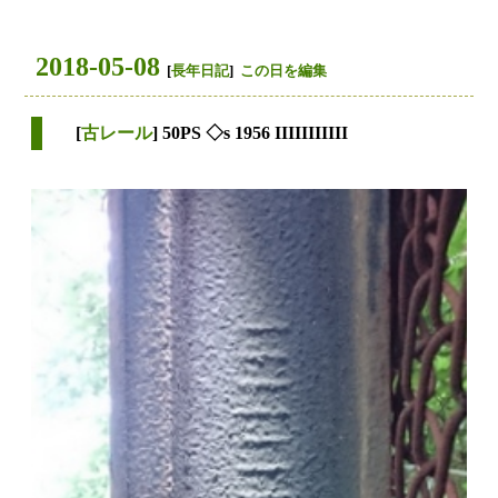
2018-05-08
[
長年日記
]
この日を編集
[
古レール
] 50PS ◇s 1956 IIIIIIIIIII