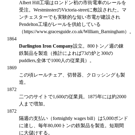
Albert Hill工場はロンドン初の市街電車のレールを
受注。WestminsterのVictoria-streetに敷設された。マ
ンチェスターでも実験的な短い市電が建設され
Pendelton工場がレールを供給している
（https://www.gracesguide.co.uk/William_Barningham）。
1864
Darlington Iron Company
設立。800トン／週の錬
鉄製品を製造（推計によれば73の炉と300の
puddlers,全体で1000人の従業員）。
1869
この頃レールチェア、切替器、クロッシングも製
造。
1872
二つのサイトで1,600の従業員。1875年には約2000
人まで増加。
1872
隔週の支払い（fortnightly wages bill）は5,000ポンド
に達し、毎年80,000トンの鉄製品を製造。短期間
に大儲けする。