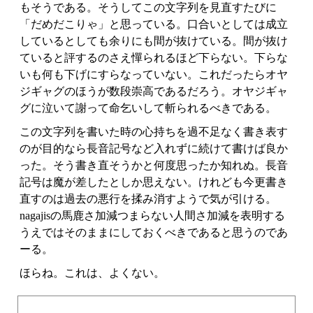
もそうである。そうしてこの文字列を見直すたびに
「だめだこりゃ」と思っている。口合いとしては成立
しているとしても余りにも間が抜けている。間が抜け
ていると評するのさえ憚られるほど下らない。下らな
いも何も下げにすらなっていない。これだったらオヤ
ジギャグのほうが数段崇高であるだろう。オヤジギャ
グに泣いて謝って命乞いして斬られるべきである。
この文字列を書いた時の心持ちを過不足なく書き表す
のが目的なら長音記号など入れずに続けて書けば良か
った。そう書き直そうかと何度思ったか知れぬ。長音
記号は魔が差したとしか思えない。けれども今更書き
直すのは過去の悪行を揉み消すようで気が引ける。
nagajisの馬鹿さ加減つまらない人間さ加減を表明する
うえではそのままにしておくべきであると思うのであ
ーる。
ほらね。これは、よくない。