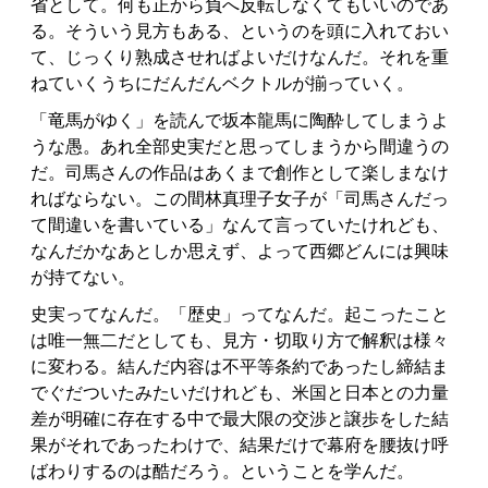
省として。何も正から負へ反転しなくてもいいのであ
る。そういう見方もある、というのを頭に入れておい
て、じっくり熟成させればよいだけなんだ。それを重
ねていくうちにだんだんベクトルが揃っていく。
「竜馬がゆく」を読んで坂本龍馬に陶酔してしまうよ
うな愚。あれ全部史実だと思ってしまうから間違うの
だ。司馬さんの作品はあくまで創作として楽しまなけ
ればならない。この間林真理子女子が「司馬さんだっ
て間違いを書いている」なんて言っていたけれども、
なんだかなあとしか思えず、よって西郷どんには興味
が持てない。
史実ってなんだ。「歴史」ってなんだ。起こったこと
は唯一無二だとしても、見方・切取り方で解釈は様々
に変わる。結んだ内容は不平等条約であったし締結ま
でぐだついたみたいだけれども、米国と日本との力量
差が明確に存在する中で最大限の交渉と譲歩をした結
果がそれであったわけで、結果だけで幕府を腰抜け呼
ばわりするのは酷だろう。ということを学んだ。