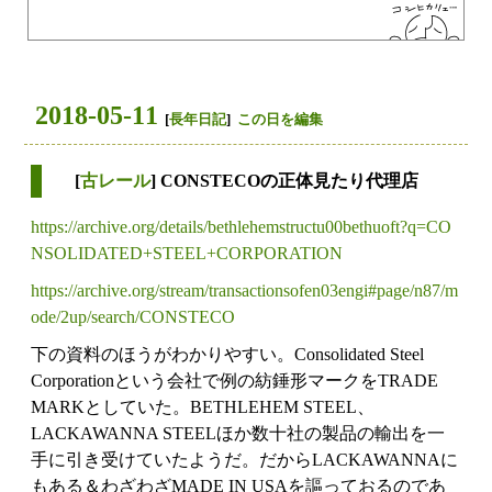
2018-05-11
[
長年日記
]
この日を編集
[
古レール
] CONSTECOの正体見たり代理店
https://archive.org/details/bethlehemstructu00bethuoft?q=CO
NSOLIDATED+STEEL+CORPORATION
https://archive.org/stream/transactionsofen03engi#page/n87/m
ode/2up/search/CONSTECO
下の資料のほうがわかりやすい。Consolidated Steel
Corporationという会社で例の紡錘形マークをTRADE
MARKとしていた。BETHLEHEM STEEL、
LACKAWANNA STEELほか数十社の製品の輸出を一
手に引き受けていたようだ。だからLACKAWANNAに
もある＆わざわざMADE IN USAを謳っておるのであ