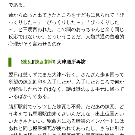
である。
藪からぬっと出てきたところを子どもに見られて「び
っくりした～」「びっくりした～」「びっくりした
～」と三度言われた。この間のおっちゃんと全く同じ
反応ではないか。どういうことだ。人類共通の普遍的
心理がそう言わせるのか。
[
煉瓦
][
煉瓦刻印
] 大津膳所再訪
翌日は懲りずにまた大津へ行く。さんざん歩き回って
所望の煉瓦刻印を入手したが、入手したところで何か
が解決したわけではなく、謎は謎のまま手元に蟠って
いるばかりである。
膳所駅前でゲッツした煉瓦も不発。ただあの煉瓦、ど
う考えても馬場駅由来くさいんだよな。出土位置とい
い大きさといい。駅西方にある暗渠のインバートには
あれと同じ極厚煉瓦が使われてあったし、さらに引け