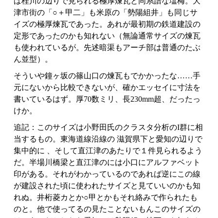
ば桂川の辺りで見られる極厚煉瓦と同系譜な塩梅。大
津市街の「○＋甲二」も米原の「勢陽組井」も同じサ
イズの極厚煉瓦であった。あれが最初期の鉄道建設の
定形であったのかも知れない（無論通常サイズの煉瓦
も使われているが。先述暗渠もアーチ部は普通のたぶ
ん並型）。
そういや鐘ヶ坂の篠山口の煉瓦もでかかったな……手
元にないから比較できないが、確かエッセイに寸法を
書いているはず。厚70数ミリ、長230mm超、だったっ
けか。
追記：このサイズは小野田氏のクラスタ分析のI群に相
当するもの。東海道線沿線の 滋賀県下と愛知の辺りで
集中的に 、そして直江津のあたりで１件見られるよう
だ。半場川橋梁と直江津のには小口にアルファベット
印がある。それがわかっているのであれば逆にこの線
が建設された頃に使われたサイズと見ていいのかも知
れぬ。井桁菱カとか○甲とかもそれ絡みで作られたも
のと。他で使ってるの見たことないもんこのサイズの