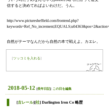
信すると決めてればよいわけだ。うん。
http://www.picturesheffield.com/frontend.php?
keywords=Ref_No_increment;EQUALS;u04363&pos=2&action
自然がテーマなんだから自然の本で戦えよ。カエレ。
[
ツッコミを入れる
]
2018-05-12
[
長年日記
]
この日を編集
[
古レール
][
社
] Darlington Iron Co 略歴