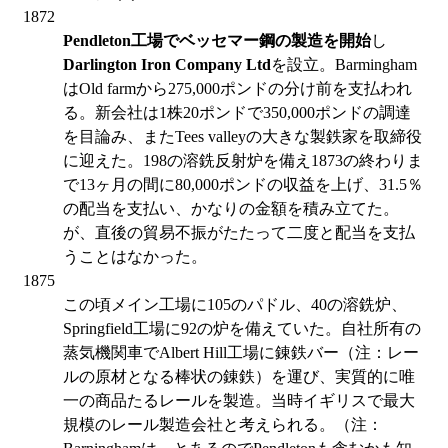
1872
Pendleton工場でベッセマー鋼の製造を開始
し
Darlington Iron Company Ltd
を設立。Barmingham
はOld farmから275,000ポンドの分け前を支払われ
る。新会社は1株20ポンドで350,000ポンドの調達
を目論み、またTees valleyの大きな製鉄家を取締役
に迎えた。198の溶銑反射炉を備え1873の終わりま
で13ヶ月の間に80,000ポンドの収益を上げ、31.5％
の配当を支払い、かなりの金額を積み立てた。
が、直後の貿易不振がたたって二度と配当を支払
うことはなかった。
1875
この頃メイン工場に105のパドル、40の溶銑炉、
Springfield工場に92の炉を備えていた。自社所有の
蒸気機関車でAlbert Hill工場に錬鉄バー（注：レー
ルの原材となる棒状の錬鉄）を運び、実質的に唯
一の商品たるレールを製造。当時イギリスで最大
規模のレール製造会社と考えられる。（注：