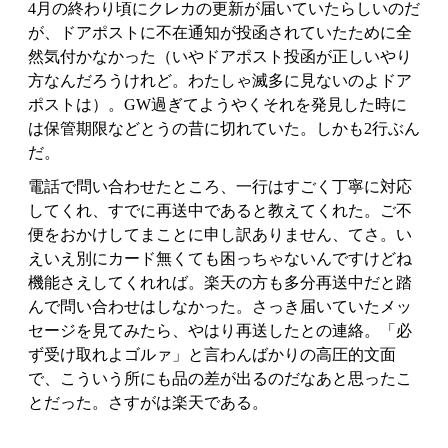
4月の終わり頃にクレカの更新が届いていたらしいのだ
が、ドアポストに不在通知が投函されていたために全
然気付かなかった（いやドアポスト投函が正しいやり
方なんだろうけれど。わたしゃ滅多に見ないのよドア
ポストは）。GW過ぎてようやくそれを発見した時に
は保管期限などとうの昔に切れていた。しかも2行ぶん
だ。
電話で問い合わせたところ、一行はすごく丁寧に対応
してくれ、すでに再送中であると教えてくれた。ご不
便をおかけしてまことに申し訳ありません、てさ。い
えいえ別にカード無くても困っちゃないんですけどね
機能さえしてくれれば。楽天の方も多分再送中だと踏
んで問い合わせはしなかった。さっき届いていたメッ
セージを見てみたら、やはり再送したとの連絡。「必
ず受け取れよゴルァ」と言わんばかりの高圧的文面
で、こういう所にも品の差が出るのだなあと思ったこ
とだった。さすがは楽天である。