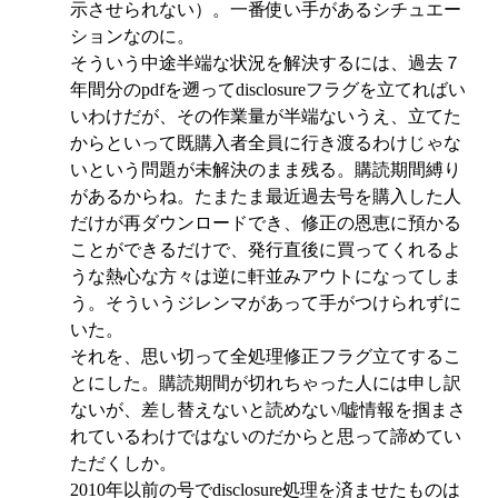
示させられない）。一番使い手があるシチュエー
ションなのに。
そういう中途半端な状況を解決するには、過去７
年間分のpdfを遡ってdisclosureフラグを立てればい
いわけだが、その作業量が半端ないうえ、立てた
からといって既購入者全員に行き渡るわけじゃな
いという問題が未解決のまま残る。購読期間縛り
があるからね。たまたま最近過去号を購入した人
だけが再ダウンロードでき、修正の恩恵に預かる
ことができるだけで、発行直後に買ってくれるよ
うな熱心な方々は逆に軒並みアウトになってしま
う。そういうジレンマがあって手がつけられずに
いた。
それを、思い切って全処理修正フラグ立てするこ
とにした。購読期間が切れちゃった人には申し訳
ないが、差し替えないと読めない/嘘情報を掴まさ
れているわけではないのだからと思って諦めてい
ただくしか。
2010年以前の号でdisclosure処理を済ませたものは