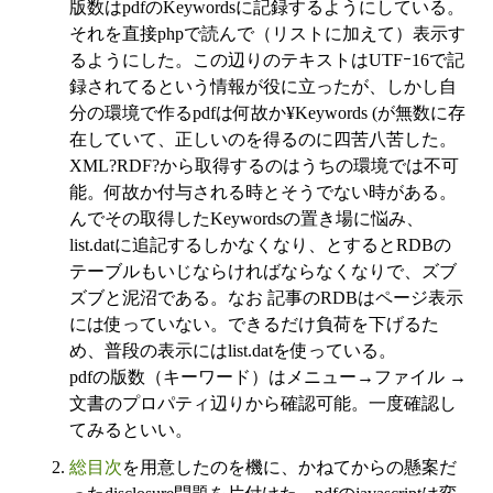
版数はpdfのKeywordsに記録するようにしている。
それを直接phpで読んで（リストに加えて）表示す
るようにした。この辺りのテキストはUTFｰ16で記
録されてるという情報が役に立ったが、しかし自
分の環境で作るpdfは何故か¥Keywords (が無数に存
在していて、正しいのを得るのに四苦八苦した。
XML?RDF?から取得するのはうちの環境では不可
能。何故か付与される時とそうでない時がある。
んでその取得したKeywordsの置き場に悩み、
list.datに追記するしかなくなり、とするとRDBの
テーブルもいじならければならなくなりで、ズブ
ズブと泥沼である。なお 記事のRDBはページ表示
には使っていない。できるだけ負荷を下げるた
め、普段の表示にはlist.datを使っている。
pdfの版数（キーワード）はメニュー→ファイル →
文書のプロパティ辺りから確認可能。一度確認し
てみるといい。
総目次
を用意したのを機に、かねてからの懸案だ