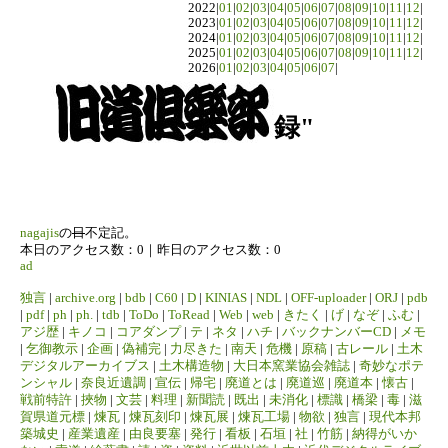
2022|
01
|
02
|
03
|
04
|
05
|
06
|
07
|
08
|
09
|
10
|
11
|
12
|
2023|
01
|
02
|
03
|
04
|
05
|
06
|
07
|
08
|
09
|
10
|
11
|
12
|
2024|
01
|
02
|
03
|
04
|
05
|
06
|
07
|
08
|
09
|
10
|
11
|
12
|
2025|
01
|
02
|
03
|
04
|
05
|
06
|
07
|
08
|
09
|
10
|
11
|
12
|
2026|
01
|
02
|
03
|
04
|
05
|
06
|
07
|
録"
nagajis
の
日
不定記。
本日のアクセス数：0｜昨日のアクセス数：0
ad
独言
|
archive.org
|
bdb
|
C60
|
D
|
KINIAS
|
NDL
|
OFF-uploader
|
ORJ
|
pdb
|
pdf
|
ph
|
ph.
|
tdb
|
ToDo
|
ToRead
|
Web
|
web
|
きたく
|
げ
|
なぞ
|
ふむ
|
アジ歴
|
キノコ
|
コアダンプ
|
テ
|
ネタ
|
ハチ
|
バックナンバーCD
|
メモ
|
乞御教示
|
企画
|
偽補完
|
力尽きた
|
南天
|
危機
|
原稿
|
古レール
|
土木
デジタルアーカイブス
|
土木構造物
|
大日本窯業協会雑誌
|
奇妙なポテ
ンシャル
|
奈良近遺調
|
宣伝
|
帰宅
|
廃道とは
|
廃道巡
|
廃道本
|
懐古
|
戦前特許
|
挾物
|
文芸
|
料理
|
新聞読
|
既出
|
未消化
|
標識
|
橋梁
|
毒
|
滋
賀県道元標
|
煉瓦
|
煉瓦刻印
|
煉瓦展
|
煉瓦工場
|
物欲
|
独言
|
現代本邦
築城史
|
産業遺産
|
由良要塞
|
発行
|
看板
|
石垣
|
社
|
竹筋
|
納得がいか