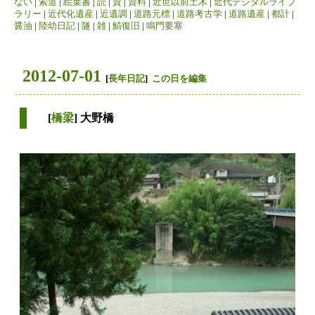
ない
|
索道
|
絵葉書
|
読
|
資
|
資料
|
近世以前土木
|
近代デジタルライブ
ラリー
|
近代化遺産
|
近遺調
|
道路元標
|
道路考古学
|
道路遺産
|
都計
|
醤油
|
陸幼日記
|
隧
|
雑
|
鯖復旧
|
鳴門要塞
2012-07-01
[
長年日記
]
この日を編集
[
橋梁
] 大野橋