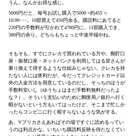
うん、なんかお得な感じ。
5000円だと、毎号お試し購入で5000 ÷約455 ≒
10.99･･･。10部買えて450円余る。購読料にあてると
220円の手数料が引かれて4780円に。11部購入でき、
380円の余り。どちらもちょっと中途半端やね。
そもそも、すでにクレカで買われている方や、郵貯口
座・振替口座・ネットバンクを利用してはる皆さんが
乗り換えて得するような仕組みじゃない。クレカを持
たない人には便利だが、今だってクレジットカード以
外の入金方法を用意しているのだし、そっちのほうが
手数料安いし（ゆうちょはまだ手数料無料だったよ
な？）。そういう支払いのために郵便局／銀行へ行く
暇がないという方もいてはったけど、そこまで忙しか
ったらコンビニに行く暇すらないような気がする。
あ、Vプリカさえあればその場ですぐに読めるってい
うのは利点かな。いちいち購読料反映を待たなくてい