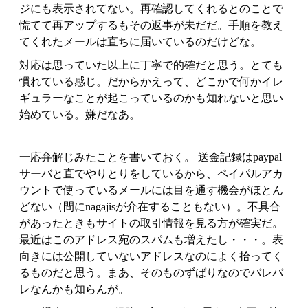
ジにも表示されてない。再確認してくれるとのことで
慌てて再アップするもその返事が未だだ。手順を教え
てくれたメールは直ちに届いているのだけどな。
対応は思っていた以上に丁寧で的確だと思う。とても
慣れている感じ。だからかえって、どこかで何かイレ
ギュラーなことが起こっているのかも知れないと思い
始めている。嫌だなあ。
一応弁解じみたことを書いておく。 送金記録はpaypal
サーバと直でやりとりをしているから、ペイパルアカ
ウントで使っているメールには目を通す機会がほとん
どない（間にnagajisが介在することもない）。不具合
があったときもサイトの取引情報を見る方が確実だ。
最近はこのアドレス宛のスパムも増えたし・・・。表
向きには公開していないアドレスなのによく拾ってく
るものだと思う。まあ、そのものずばりなのでバレバ
レなんかも知らんが。