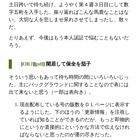
土日跨いで待ち続け、ようやく第４週３日目にして数
字五桁を入手した。振り返ればこんな馬鹿なことはな
い。大切な人を悲しませ呆れさせてしまったし、散々
だ。
とりあえず、今後はもう本人認証で悩むこともないだ
ろう。
[
ORJ
][
pdf
] 閑居して保全を茄子
そういう思いもあって待ち時間の間にいろいろいじっ
た。主にバックグラウンドに関することなので表には
出て来ないと思う（一部は表向き）。
現在配布している号の版数をＤＬページに表示す
るようにした。下のほうの「更新情報」を注視し
ていれば知ることができるのだが、もっと即物的
にというか直接的にというかな方法で伝えなけれ
ばならないと思ったのが運の尽きだった。