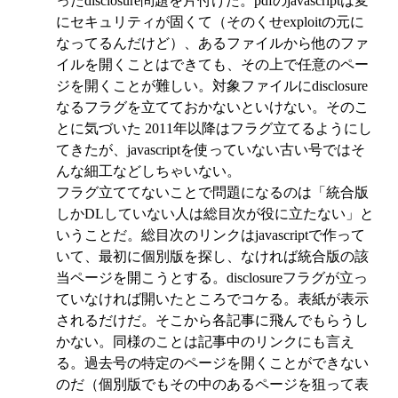
ったdisclosure問題を片付けた。pdfのjavascriptは変
にセキュリティが固くて（そのくせexploitの元に
なってるんだけど）、あるファイルから他のファ
イルを開くことはできても、その上で任意のペー
ジを開くことが難しい。対象ファイルにdisclosure
なるフラグを立てておかないといけない。そのこ
とに気づいた 2011年以降はフラグ立てるようにし
てきたが、javascriptを使っていない古い号ではそ
んな細工などしちゃいない。
フラグ立ててないことで問題になるのは「統合版
しかDLしていない人は総目次が役に立たない」と
いうことだ。総目次のリンクはjavascriptで作って
いて、最初に個別版を探し、なければ統合版の該
当ページを開こうとする。disclosureフラグが立っ
ていなければ開いたところでコケる。表紙が表示
されるだけだ。そこから各記事に飛んでもらうし
かない。同様のことは記事中のリンクにも言え
る。過去号の特定のページを開くことができない
のだ（個別版でもその中のあるページを狙って表