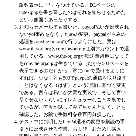
版数表示に「*」をつけている。DLページの
index.phpを書き直したのはそれを知らせるためだ
という側面もあったりする。
お知らせメールでも書いた、paypal払いが反映され
ないyo!事故をなくすための変更。paypalがらみの
処理をcore.the-orj.orgで行うようにした。実は
www.the-orj.orgとcore.the-orj.orgは別アカウントで運
用している。www.the-orj.orgが転送量超過になって
もcore.the-orj.orgは生きている（だから503ページを
表示できるのだ）から、常にcoreで受けるように
すれば、少なくとも503でpaypalの通信を取り溢す
ことはなくなる（はず）という理論に基づく変更
である。言うは易いが大変な実装で、そして言い
尽くせないくらいにイレギュラーなことを裏でし
ているが、何度か試してみてちゃんと動くことを
確認した。お陰で手数料を数百円分損した。
テスト中に判明したPayPal遷移の変更を購読の手
引きに反映させる作業、および「おためし購入」