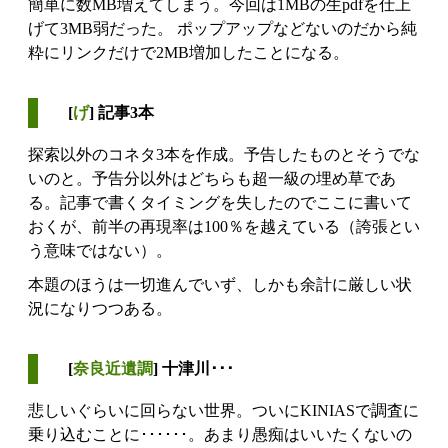
簡単に数MB増えてしまう。今回は1MBの生pdfを仕上
げて3MB弱だった。 ポップアップなどないのだから純
粋にリンクだけで2MB増加したことになる。
[
げ
] 記事3本
探索以外のコネタ3本を作成。予告したものとそうでな
いのと。予告分以外はどちらも超一級の埋め草であ
る。記事で書くタイミングを失したのでここに書いて
おくが、前半の再現率は100％を越えている（誇張とい
う意味ではない）。
本題のほうは一切進んでいず、しかも余計に厳しい状
況になりつつある。
[
奈良近遺調
] 十津川･･･
悲しいぐらいに回らない世界。ついにKINIASで調査に
乗り込むことに･･････。あまり愚痴はいいたくないの