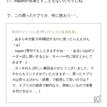
い。nagajisが見落とすこともないだろうしね。
で、この買ったVプリカ、何に使おう･･･。
本日のツッコミ(全3件) [
ツッコミを入れる
]
_
あきら＠大阪
[ORJ購読するのに使ったらええやん
（ぁ]
_
nagajis
[寄付でもしときますかね・・・あるいはpdfリ
ーダー試し買いするとか，サーバー代に回すとかして
みます．]
_
ヨッキれん
[詳しい解説ありがとうございました。ウ
チからもリンクさせていただきます～。買ったＶプリ
カは売り上げから「経費」で処理して良いのでは？
で、Ｖプリカの残高で鯖代なり、美味しいもので栄養
を付けるなり…。]