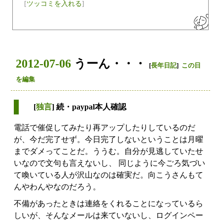
[
ツッコミを入れる
]
2012-07-06
うーん・・・
[
長年日記
]
この日
を編集
[
独言
] 続・paypal本人確認
電話で催促してみたり再アップしたりしているのだ
が、今だ完了せず。今日完了しないということは月曜
までダメってことだ。ううむ。自分が見逃していたせ
いなので文句も言えないし、 同じように今ごろ気づい
て喚いている人が沢山なのは確実だ。向こうさんもて
んやわんやなのだろう。
不備があったときは連絡をくれることになっているら
しいが、そんなメールは来ていないし、ログインペー