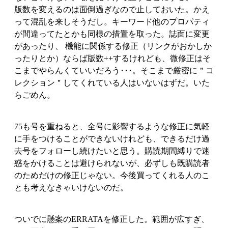
版数を変えるのは面倒過ぎなので止しておいた。かえ
って混乱を来しそうだし。キーワード他のプロパティ
が間違ってたとかも同様の措置を取った。誌面に変更
があったり、 機能に関係する修正（リンクがおかしか
ったりとか）ならば版数++するけれども、微修正はそ
こまでやらんくていいだろう･･･。そこまで厳密に＂コ
レクション＂してくれている人はいないはずだ。いた
らごめん。
75も号を重ねると、全号に影響するような修正に気軽
に手をつけることができないけれども、できるだけ過
去号をフォローし続けたいと思う。購読期間縛りで迷
惑をかけることは避けられないが、必ずしも既購読者
のためだけの修正じゃない。今後買ってくれる人のこ
とも考えなきゃいけないのだ。
ついでに懸案のERRATAを修正した。範囲が広すぎ、