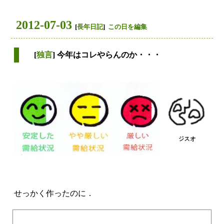
2012-07-03
[
長年日記
]
この日を編集
[
独言
] 今年はコレやらんのか・・・
せっかく作ったのに．