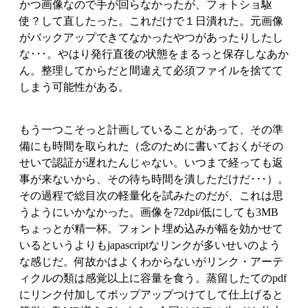
かつ画像なので手が回らなかったが、フォトショ駆
使？して直したった。これだけで１日潰れた。元画像
がバックアップできてなかったやつがあったりしたし
な･･･。やはり発行直後の状態をまるっと保存しなあか
ん。整理してからだと間違えて必須ファイルを捨てて
しまう可能性がある。
もう一つこそっと計画していることがあって、その準
備にも時間を取られた（念のために書いておくがその
せいで認証が遅れたんじゃない。いつまで経っても返
事が来ないから、その待ち時間を潰しただけだ･･･）。
その過程で総目次の軽量化を試みたのだが、これは思
うようにいかなかった。画像を72dpi/低にしても3MB
ちょっとが精一杯。フォント埋め込みが幅を効かせて
いるというよりもjapascriptなリンクが多いせいのよう
な感じだ。何故かはよくわからないがリンク・アーテ
ィクルの類は感覚以上に容量を食う。蒸留したてのpdf
にリンク付加してポップアップつけてして仕上げると