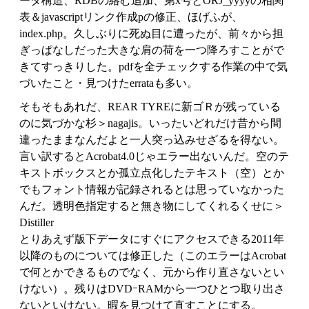
ータ構造、RDBの絡む追加、第x号とORJ_yyyyの相関
表＆javascriptリンク作成pの修正、ほげふが、
index.php。久しぶりに死ぬ目に遭ったが、前々から担
ぎっぱなしだった大きな肩の荷を一つ降ろすことがで
きてすっきりした。pdfを全チェックする作業の中で気
づいたこと・見つけたerrataも多い。
そもそもあれだ、REAR TYREに新ゴＲが残っている
のに気づかな杉＞nagajis。いったいどれだけ昔から間
違ったままなんだよと一人突っ込みせざるを得ない。
言い訳するとAcrobat4.0じゃエラー出ないんだ。空のテ
キストボックスとか孤立点化したテキスト（空）とか
でもフォント情報が記録されるとは思っていなかった
んだ。透明色指定すると無き物にしてくれるくせに＞
Distiller
とりあえず版下データにすぐにアクセスできる2011年
以降のものについては修正した（このエラーはAcrobat
で何とかできるものでなく、元から作り直さないとい
けない）。残りはDVDｰRAMから一つひとつ取り出さ
ないといけない。暇を見つけて直すことにする。