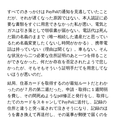
すべてのきっかけは PayPalの通知を見逃していたこと
だが、それが遅くなった原因ではない。本人認証に必
要な書類をすぐに用意できなかった私が悪い。電気と
ガスは引き落としで領収書が届かない。電話代は死ん
だ親の名義のままで（唯一相続した遺産だと思ってい
るため名義変更したくないし時間がかかる）、携帯電
話は持っていない（理由は聞くな）。車もない。そん
な状況から二つ必要な住所証明のあと一つを得ること
ができなかった。何だか存在を否定されたようで悲し
かったが、そもそもそういう証明手だてを用意してな
いほうが悪いのだ。
結局、住基カードを取得するのが最短ルートだとわか
ったのが７月の第二週だった。申請・取得に１週間弱
を費し、その間死ぬようなpdf修正と発行をし、取得し
たてのカードをスキャンしてPayPalに送付し、記録の
住所と違うと突っ返されて泣きそうになり、記録のほ
うを書き換えて再送付し、その返事が郵便で届くのを