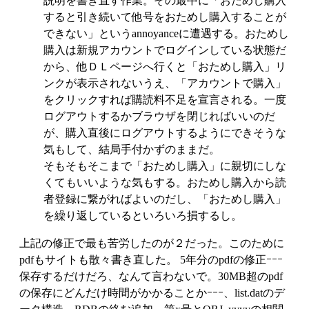
説明を書き直す作業。その最中に「おためし購入
すると引き続いて他号をおためし購入することが
できない」というannoyanceに遭遇する。おためし
購入は新規アカウントでログインしている状態だ
から、他ＤＬページへ行くと「おためし購入」リ
ンクが表示されないうえ、「アカウントで購入」
をクリックすれば購読料不足を宣言される。一度
ログアウトするかブラウザを閉じればいいのだ
が、購入直後にログアウトするようにできそうな
気もして、結局手付かずのままだ。
そもそもそこまで「おためし購入」に親切にしな
くてもいいような気もする。おためし購入から読
者登録に繋がればよいのだし、「おためし購入」
を繰り返しているといろいろ損するし。
上記の修正で最も苦労したのが２だった。このために
pdfもサイトも散々書き直した。 5年分のpdfの修正ｰｰｰ
保存するだけだろ、なんて言わないで。30MB超のpdf
の保存にどんだけ時間がかかることかｰｰｰ、list.datのデ