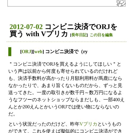
2012-07-02
コンビニ決済でORJを
買う with Vプリカ
[
長年日記
]
この日を編集
[
ORJ
][
web
] コンビニ決済で（ry
＂コンビニ決済でORJを買えるようにしてほしい＂と
いう声は以前から何度も寄せられているのだけれど
も、決済手数料が高かったり月額利用料が馬鹿になら
なかったりで、あまり旨くないものだから、ずっと見
送ってきた。一度の取引きが数千円～数万円になるよ
うなフツーのネットショップならまだしも、一部400え
んとか200えんとかいうORJでは使い物にならないの
だ。
という状況だったのだけど、昨年
Vプリカ
というもの
ができて、これを使えば擬似的にコンビニ決済ができ