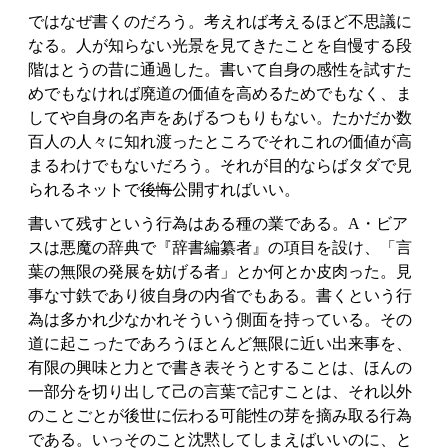
ではなぜ書くのだろう。考えれば考えるほど不思議に
なる。人が知らない光景を見てきたことを自慢する段
階はとうの昔に通過した。書いて自身の感性を試すた
めでもなければ廃道の価値を高めるためでもなく、ま
してや自身の名声をあげるつもりもない。たかだか数
百人の人々に知れ渡ったところでそれこれの価値が高
まるわけでもないだろう。それが目的ならばタダで見
られるネットで
後悔
公開すればいい。
書いて残すという行為はある種の業である。A・ビア
スは悪魔の辞典で『辞書編纂者』の項目を設け、「言
葉の無限の発展を妨げる者」とか何とか皮肉った。見
事な寸鉄であり彼自身の内省でもある。書くという行
為は多かれ少なかれそういう側面を持っている。その
道に起こったであろうほとんど無限に近い出来事を、
有限の興味と力とで書き表そうとすることは、ほんの
一部分を切り出して己の言葉で記すことは、それ以外
のことごとが後世に伝わる可能性の芽を摘み取る行為
である。いっそのこと沈黙してしまえばいいのに、と