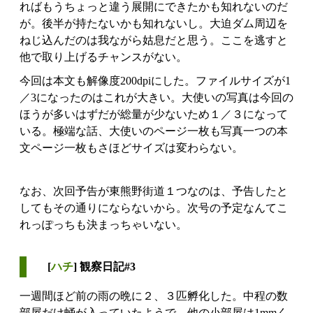
ればもうちょっと違う展開にできたかも知れないのだ
が。後半が持たないかも知れないし。大迫ダム周辺を
ねじ込んだのは我ながら姑息だと思う。ここを逃すと
他で取り上げるチャンスがない。
今回は本文も解像度200dpiにした。ファイルサイズが1
／3になったのはこれが大きい。大使いの写真は今回の
ほうが多いはずだが総量が少ないため１／３になって
いる。極端な話、大使いのページ一枚も写真一つの本
文ページ一枚もさほどサイズは変わらない。
なお、次回予告が東熊野街道１つなのは、予告したと
してもその通りにならないから。次号の予定なんてこ
れっぽっちも決まっちゃいない。
[
ハチ
] 観察日記#3
一週間ほど前の雨の晩に２、３匹孵化した。中程の数
部屋だけ蛹が入っていたようで、他の小部屋は1mmく