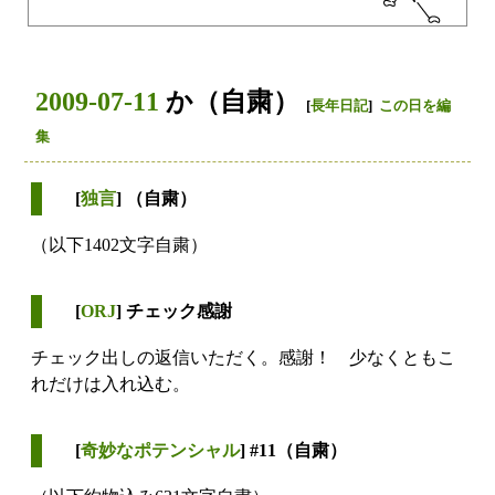
2009-07-11
か（自粛）
[
長年日記
]
この日を編
集
[
独言
] （自粛）
（以下1402文字自粛）
[
ORJ
] チェック感謝
チェック出しの返信いただく。感謝！ 少なくともこ
れだけは入れ込む。
[
奇妙なポテンシャル
] #11（自粛）