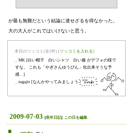
が最も無難だという結論に達せざるを得なかった。
大の大人がこれではいけないと思う。
本日のツッコミ(全2件) [
ツッコミを入れる
]
_
MK
[白い帽子 白いシャツ 白い服 がデフォの様で
すな。 これも「やぎさんゆうびん」化出来そうな予
感…]
_
nagajis
[なんかやってみましょう・・・]
2009-07-03
[
長年日記
]
この日を編集