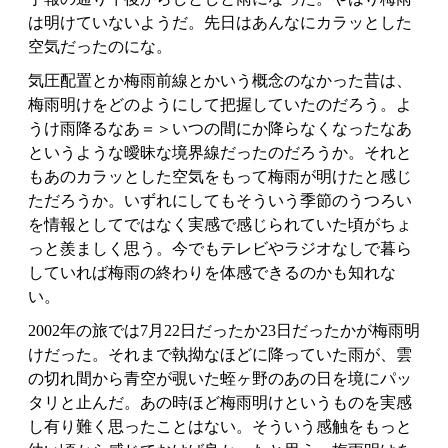
は明けていないようだ。先日はあんなにカラッとした
空気だったのにな。
気圧配置とか梅雨前線とかいう概念のなかった昔は、
梅雨明けをどのようにして把握していたのだろう。よ
うけ雨降るなあ＝＞いつの間にか降らなくなったなあ
というような曖昧な境界線だったのだろうか。それと
もあのカラッとした空気をもって梅雨が明けたと感じ
ただろうか。いずれにしてもそういう季節のうつろい
を情報としてではなく実感で感じられていた頃がちょ
っと羨ましく思う。今でもテレビやラジオなしで暮ら
していれば梅雨の終わりを体感できるのかも知れな
い。
2002年の旅では7月22日だったか23日だったかが梅雨明
けだった。それまで執拗なほどに降っていた雨が、雲
の切れ間から青空が覗いた蛭ヶ野のあの日を境にパッ
タリと止んだ。あの時ほど梅雨明けというものを実感
し有り難く思ったことはない。そういう感触をもっと