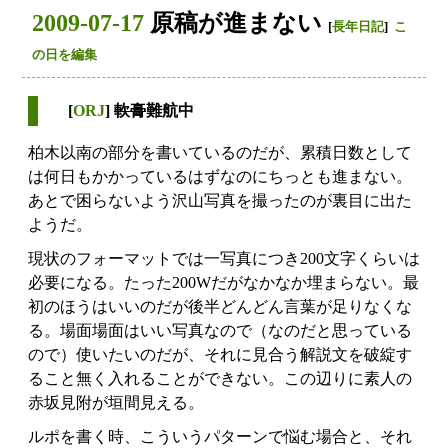
2009-07-17
原稿が進まない
[
長年日記
]
こ
の日を編集
[
ORJ
]
軟膏
難航中
柏木以南の部分を書いているのだが、累積日数として
は何日もかかっているはずなのにちっとも進まない。
あとで困らないよう沢山写真を撮ったのが裏目に出た
ようだ。
現状のフォーマットでは一写真につき200文字くらいは
必要になる。たった200Wだがなかなか埋まらない。最
初のほうはいいのだが後半どんどん言葉が足りなくな
る。場面場面はいい写真なので（なのだと思っている
ので）使いたいのだが、それに見合う解説文を破綻す
ること無く入れることができない。この辺りに素人の
赤坂見附が垣間見える。
ルポを書く時、こういうパターンで悩む場合と、それ