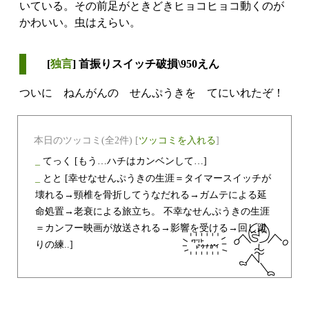
いている。その前足がときどきヒョコヒョコ動くのが
かわいい。虫はえらい。
[
独言
] 首振りスイッチ破損\950えん
ついに ねんがんの せんぷうきを てにいれたぞ！
本日のツッコミ(全2件) [
ツッコミを入れる
]
_
てっく
[もう…ハチはカンベンして…]
_
とと
[幸せなせんぷうきの生涯＝タイマースイッチが
壊れる→頸椎を骨折してうなだれる→ガムテによる延
命処置→老衰による旅立ち。 不幸なせんぷうきの生涯
＝カンフー映画が放送される→影響を受ける→回し蹴
りの練..]