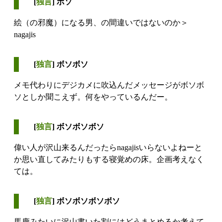
[
独言
] ボソ
絵（の邪魔）になる男、の間違いではないのか＞
nagajis
[
独言
] ボソボソ
メモ代わりにデジカメに吹込んだメッセージがボソボ
ソとしか聞こえず。何をやっているんだー。
[
独言
] ボソボソボソ
偉い人が沢山来るんだったらnagajisいらないよねーと
か思い直してみたりもする寝覚めの床。企画考えなく
ては。
[
独言
] ボソボソボソボソ
馬鹿みたいに沢山書いた割にはどうまとめるか考えて