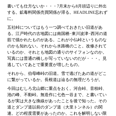
書いても仕方ないか・・・7月末から8月頭辺りに外出
する。鉱毒料関係売買関係が滞る。HEADLINE忘れず
に。
五社峠についてはもう一つ調べておきたい旧道があ
る。江戸時代の古地図には南国栖−東川波津−西河の道
筋で描かれたものがある。これが小仏峠というものな
のかも知れない。それから水路橋のこと。改修されて
いるのか、それとも地図の通りのサイフォンなのか。
写真には普通の橋しか写っていないのだが・・・。見
逃していてあとで重要度が増したもの。
それから、伯母峰峠の旧道。雪で逃げたあの道がどこ
に繋がっているか。長根道は辿るの無理だろうが。
今回はむしろ北山郷に重点をおく。河合峠、音枝峠、
池の峰、不動峠。無造作に七色一谷まで、と書いてい
るが実は大きな換線があったことを後で知った。その
道とダンプ道以前のダンプ道（大里トンネル）の関
連。どの程度需要があったのか。これを解明しない限