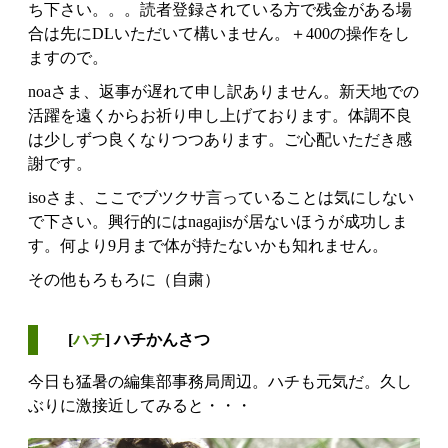
ち下さい。。。読者登録されている方で残金がある場
合は先にDLいただいて構いません。＋400の操作をし
ますので。
noaさま、返事が遅れて申し訳ありません。新天地での
活躍を遠くからお祈り申し上げております。体調不良
は少しずつ良くなりつつあります。ご心配いただき感
謝です。
isoさま、ここでブツクサ言っていることは気にしない
で下さい。興行的にはnagajisが居ないほうが成功しま
す。何より9月まで体が持たないかも知れません。
その他もろもろに（自粛）
[
ハチ
] ハチかんさつ
今日も猛暑の編集部事務局周辺。ハチも元気だ。久し
ぶりに激接近してみると・・・