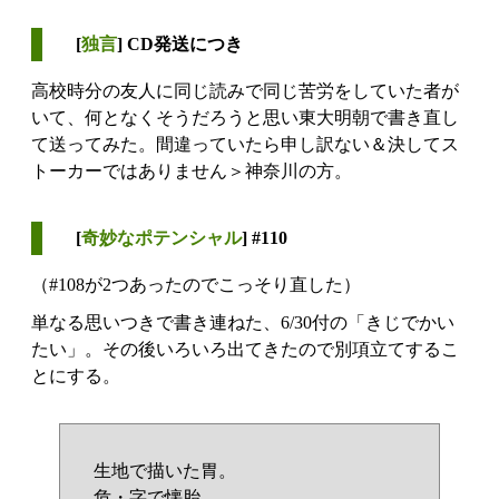
[
独言
] CD発送につき
高校時分の友人に同じ読みで同じ苦労をしていた者が
いて、何となくそうだろうと思い東大明朝で書き直し
て送ってみた。間違っていたら申し訳ない＆決してス
トーカーではありません＞神奈川の方。
[
奇妙なポテンシャル
] #110
（#108が2つあったのでこっそり直した）
単なる思いつきで書き連ねた、6/30付の「きじでかい
たい」。その後いろいろ出てきたので別項立てするこ
とにする。
生地で描いた胃。
危・字で懐胎。