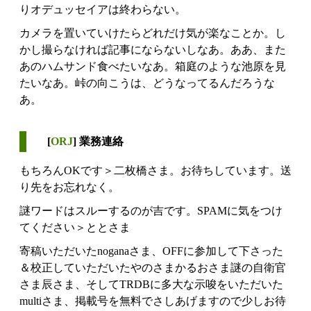
りオデュッセイアは終わらない。
カメラを置いていけたらどれだけ気が楽なことか。し
かし撮らなければ記事にならないしなあ。ああ、また
あのハムサンド食べたいなあ。箱庭のような池原を見
たいなあ。峠の向こうは、どうなってるんだろうな
あ。
[
ORJ
] 業務連絡
もちろんOKです＞二枚橋さま。お待ちしています。送
り先をお忘れなく。
謎ワードはスルーするのが吉です。SPAMに気をつけ
てください＞ととさま
寄稿いただいたnoganaさま、OFFに参加して下さった
＆校正していただいたやのさまかるおさま謎の自衛官
さま辰さま、そしてTRDBに多大な示唆をいただいた
multiさま、掲載号を無料でさしあげますので少しお待