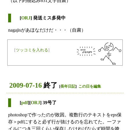
（以下約物込み631文字自粛）
[
ORJ
] 発送ミス多発中
nagajisがあほなだけだ・・・（自粛）
[
ツッコミを入れる
]
2009-07-16
終了
[
長年日記
]
この日を編集
[
pdf
][
ORJ
] 39号了
photoshopで作ったのが敗因。複数行のテキストをeps保
存＞pdfにすると必ず行が抜けるのを忘れてた。一ファ
イルにつき三回くらい保存しなければならず時間を喰