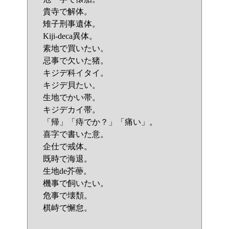
貴寺で解体。
雉子刑事遺体。
Kiji-deca異体。
素地で買いたい。
忌事で欠いた猪。
キジデ科イタイ。
キジデ貝たい。
生地でかい帯。
キジデカイ帯。
「帰」「痔でか？」「痛い」。
喜字で書いた意。
企仕で戒体。
既時で海退。
生地de芥蔕。
機事で飼いたい。
危事で壊頽。
棋峙で懈怠。