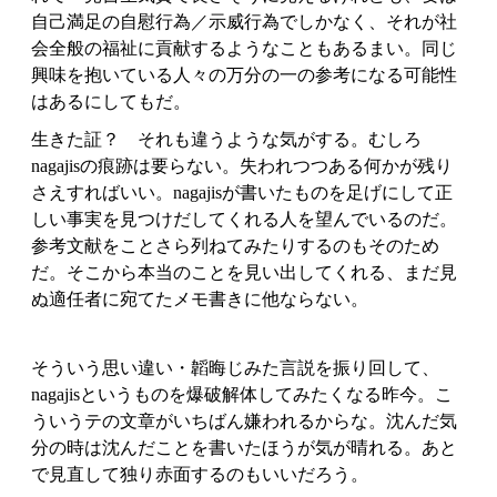
自己満足の自慰行為／示威行為でしかなく、それが社
会全般の福祉に貢献するようなこともあるまい。同じ
興味を抱いている人々の万分の一の参考になる可能性
はあるにしてもだ。
生きた証？ それも違うような気がする。むしろ
nagajisの痕跡は要らない。失われつつある何かが残り
さえすればいい。nagajisが書いたものを足げにして正
しい事実を見つけだしてくれる人を望んでいるのだ。
参考文献をことさら列ねてみたりするのもそのため
だ。そこから本当のことを見い出してくれる、まだ見
ぬ適任者に宛てたメモ書きに他ならない。
そういう思い違い・韜晦じみた言説を振り回して、
nagajisというものを爆破解体してみたくなる昨今。こ
ういうテの文章がいちばん嫌われるからな。沈んだ気
分の時は沈んだことを書いたほうが気が晴れる。あと
で見直して独り赤面するのもいいだろう。