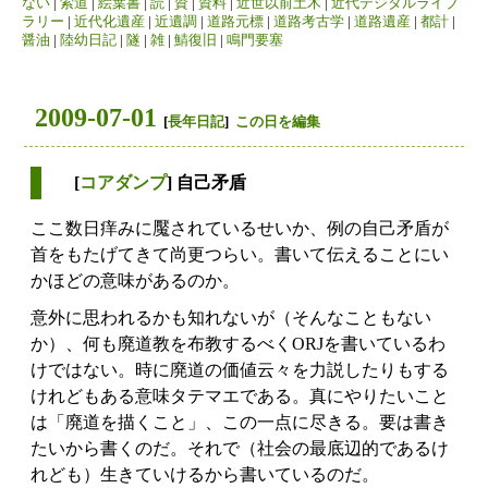
ない
|
索道
|
絵葉書
|
読
|
資
|
資料
|
近世以前土木
|
近代デジタルライブ
ラリー
|
近代化遺産
|
近遺調
|
道路元標
|
道路考古学
|
道路遺産
|
都計
|
醤油
|
陸幼日記
|
隧
|
雑
|
鯖復旧
|
鳴門要塞
2009-07-01
[
長年日記
]
この日を編集
[
コアダンプ
] 自己矛盾
ここ数日痒みに魘されているせいか、例の自己矛盾が
首をもたげてきて尚更つらい。書いて伝えることにい
かほどの意味があるのか。
意外に思われるかも知れないが（そんなこともない
か）、何も廃道教を布教するべくORJを書いているわ
けではない。時に廃道の価値云々を力説したりもする
けれどもある意味タテマエである。真にやりたいこと
は「廃道を描くこと」、この一点に尽きる。要は書き
たいから書くのだ。それで（社会の最底辺的であるけ
れども）生きていけるから書いているのだ。