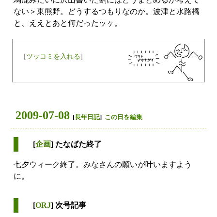
ない＞東熊野。どうするつもりなのか。波津と水路橋
と、ええとあと何だったッヶ。
[
ツッコミを入れる
]
2009-07-08
[
長年日記
]
この日を編集
[
企画
] たなばた終了
七夕ウィーク終了。みなさんの願いが叶いますよう
に。
[
ORJ
] 次号記事