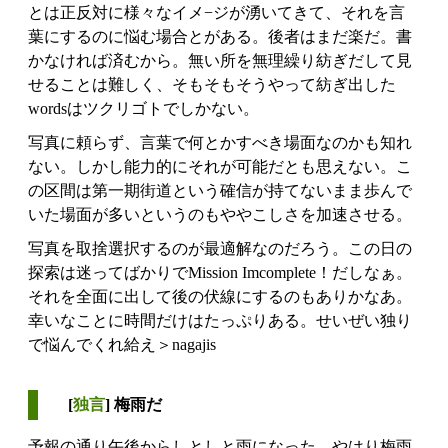
とは正反対に様々なイメ−ジが湧いてきて、それを言
葉にするのに悩む場合とがある。後者はまだ楽だ。書
かなければ済むから。無い所を無理繰り紡ぎだして見
せることは難しく、そもそもそうやって紡ぎ出した
wordsはツクリゴトでしかない。
写真に頼らず、言葉で何とかすべき場面なのかも知れ
ない。しかし能力的にそれが可能だとも思えない。こ
の区間は第一期街道という確信が持てないまま歩んで
いた場面が多いというのもややこしさを加速させる。
写真を取捨選択するのが最適解なのだろう。この日の
探索は迷ってばかりでMission Imcomplete！だしなぁ。
それを全面に出して後の伏線にするのもありかなあ。
幸いなことに時間だけはたっぷりある。せいぜい独り
で悩んでくれ給え＞nagajis
[
独言
] 梅雨だ
予報の通り午後からしとしと雨になった。やはり梅雨