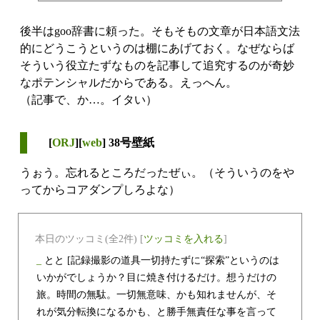
後半はgoo辞書に頼った。そもそもの文章が日本語文法
的にどうこうというのは棚にあげておく。なぜならば
そういう役立たずなものを記事して追究するのが奇妙
なポテンシャルだからである。えっへん。
（記事で、か…。イタい）
[
ORJ
][
web
] 38号壁紙
うぉう。忘れるところだったぜぃ。（そういうのをや
ってからコアダンプしろよな）
本日のツッコミ(全2件) [
ツッコミを入れる
]
_
とと
[記録撮影の道具一切持たずに“探索”というのは
いかがでしょうか？目に焼き付けるだけ。想うだけの
旅。時間の無駄。一切無意味、かも知れませんが、そ
れが気分転換になるかも、と勝手無責任な事を言って