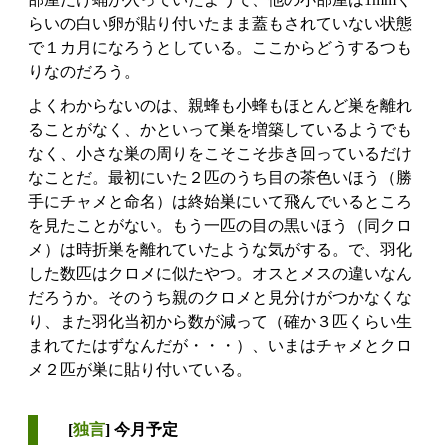
らいの白い卵が貼り付いたまま蓋もされていない状態
で１カ月になろうとしている。ここからどうするつも
りなのだろう。
よくわからないのは、親蜂も小蜂もほとんど巣を離れ
ることがなく、かといって巣を増築しているようでも
なく、小さな巣の周りをこそこそ歩き回っているだけ
なことだ。最初にいた２匹のうち目の茶色いほう（勝
手にチャメと命名）は終始巣にいて飛んでいるところ
を見たことがない。もう一匹の目の黒いほう（同クロ
メ）は時折巣を離れていたような気がする。で、羽化
した数匹はクロメに似たやつ。オスとメスの違いなん
だろうか。そのうち親のクロメと見分けがつかなくな
り、また羽化当初から数が減って（確か３匹くらい生
まれてたはずなんだが・・・）、いまはチャメとクロ
メ２匹が巣に貼り付いている。
[
独言
] 今月予定