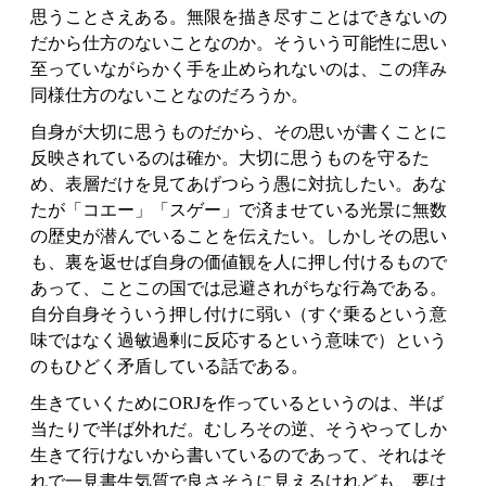
思うことさえある。無限を描き尽すことはできないの
だから仕方のないことなのか。そういう可能性に思い
至っていながらかく手を止められないのは、この痒み
同様仕方のないことなのだろうか。
自身が大切に思うものだから、その思いが書くことに
反映されているのは確か。大切に思うものを守るた
め、表層だけを見てあげつらう愚に対抗したい。あな
たが「コエー」「スゲー」で済ませている光景に無数
の歴史が潜んでいることを伝えたい。しかしその思い
も、裏を返せば自身の価値観を人に押し付けるもので
あって、ことこの国では忌避されがちな行為である。
自分自身そういう押し付けに弱い（すぐ乗るという意
味ではなく過敏過剰に反応するという意味で）という
のもひどく矛盾している話である。
生きていくためにORJを作っているというのは、半ば
当たりで半ば外れだ。むしろその逆、そうやってしか
生きて行けないから書いているのであって、それはそ
れで一見書生気質で良さそうに見えるけれども、要は