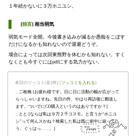
１年続かないに３万ホニユシ。
[
独言
] 相当弱気
弱気モード全開。今後書き込みが減るか愚痴をこぼす
だけになるかも知れないので退避どうぞ。
場合によっては次回東熊野を休むかも知れない。すく
なくとも今すぐにはpdfにする気力がない。
本日のツッコミ(全2件) [
ツッコミを入れる
]
_
二枚橋
[お疲れ様です。日に日に活動の幅が広がって
らっしゃいますね。先日の件、やはり再訪後に郵送し
ます。ついでにCD購入というのはありですか？]
_
とと
[ならば私は９万２千コスモ。と言うか“ホニユ
シ”って何んスかね？検索した私は既に術中に嵌って…
う、ぐぅはっ……。]