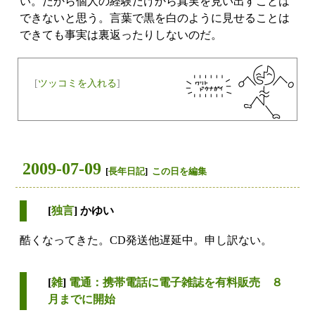
い。だから個人の経験だけから真実を見い出すことは
できないと思う。言葉で黒を白のように見せることは
できても事実は裏返ったりしないのだ。
[
ツッコミを入れる
]
2009-07-09
[
長年日記
]
この日を編集
[
独言
] かゆい
酷くなってきた。CD発送他遅延中。申し訳ない。
[
雑
]
電通：携帯電話に電子雑誌を有料販売 ８
月までに開始