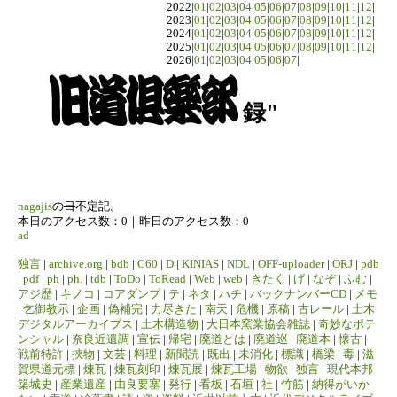
2022|
01
|
02
|
03
|
04
|
05
|
06
|
07
|
08
|
09
|
10
|
11
|
12
|
2023|
01
|
02
|
03
|
04
|
05
|
06
|
07
|
08
|
09
|
10
|
11
|
12
|
2024|
01
|
02
|
03
|
04
|
05
|
06
|
07
|
08
|
09
|
10
|
11
|
12
|
2025|
01
|
02
|
03
|
04
|
05
|
06
|
07
|
08
|
09
|
10
|
11
|
12
|
2026|
01
|
02
|
03
|
04
|
05
|
06
|
07
|
録"
nagajis
の
日
不定記。
本日のアクセス数：0｜昨日のアクセス数：0
ad
独言
|
archive.org
|
bdb
|
C60
|
D
|
KINIAS
|
NDL
|
OFF-uploader
|
ORJ
|
pdb
|
pdf
|
ph
|
ph.
|
tdb
|
ToDo
|
ToRead
|
Web
|
web
|
きたく
|
げ
|
なぞ
|
ふむ
|
アジ歴
|
キノコ
|
コアダンプ
|
テ
|
ネタ
|
ハチ
|
バックナンバーCD
|
メモ
|
乞御教示
|
企画
|
偽補完
|
力尽きた
|
南天
|
危機
|
原稿
|
古レール
|
土木
デジタルアーカイブス
|
土木構造物
|
大日本窯業協会雑誌
|
奇妙なポテ
ンシャル
|
奈良近遺調
|
宣伝
|
帰宅
|
廃道とは
|
廃道巡
|
廃道本
|
懐古
|
戦前特許
|
挾物
|
文芸
|
料理
|
新聞読
|
既出
|
未消化
|
標識
|
橋梁
|
毒
|
滋
賀県道元標
|
煉瓦
|
煉瓦刻印
|
煉瓦展
|
煉瓦工場
|
物欲
|
独言
|
現代本邦
築城史
|
産業遺産
|
由良要塞
|
発行
|
看板
|
石垣
|
社
|
竹筋
|
納得がいか