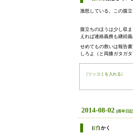
激怒している。この腹立
腹立ちのほうは少し収ま
えれば連絡義務も継続義
せめてもの救いは報告書
しろよ（と両膝ガタガタ言
[
ツッコミを入れる
]
2014-08-02
[
長年日記
[
げ
] かく