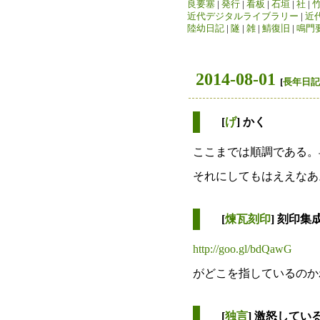
良要塞
|
発行
|
看板
|
石垣
|
社
|
近代デジタルライブラリー
|
近
陸幼日記
|
隧
|
雑
|
鯖復旧
|
鳴門
2014-08-01
[
長年日記
[
げ
] かく
ここまでは順調である。
それにしてもはええなあ
[
煉瓦刻印
] 刻印集
http://goo.gl/bdQawG
がどこを指しているのか
[
独言
] 激怒してい