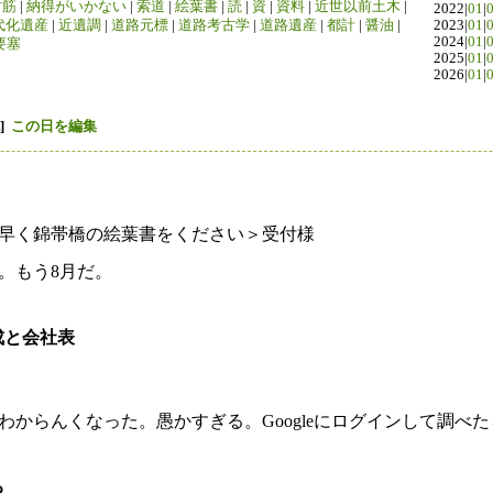
竹筋
|
納得がいかない
|
索道
|
絵葉書
|
読
|
資
|
資料
|
近世以前土木
|
2022|
01
|
代化遺産
|
近遺調
|
道路元標
|
道路考古学
|
道路遺産
|
都計
|
醤油
|
2023|
01
|
2024|
01
|
要塞
2025|
01
|
2026|
01
|
]
この日を編集
早く錦帯橋の絵葉書をください＞受付様
。もう8月だ。
成と会社表
わからんくなった。愚かすぎる。Googleにログインして調べ
る