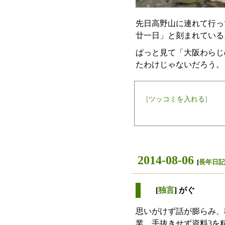
先日高野山に連れて行っ
廿一日」と刻まれている
ぱっと見て「大阪わらじ
たわけじゃないだろう。
[
ツッコミを入れる
]
2014-08-06
[
長年日記
[
独言
] がぐ
思いがけず話が膨らみ、
業。手抜きせず資料3を