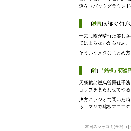
道を（バックグラウンド
[
独言
] がぎぐぐげ
一気に霧が晴れた嬉しさ
てはまらないからなあ。
そういうメタなまとめ方
[
雑
]
「銘板」窃盗容
天網賊烏賊烏曽爾仕手洩
ョップを食らわせてやる
夕方にラジオで聞いた時
ら、マジで銘板マニアの
本日のツッコミ(全2件) [