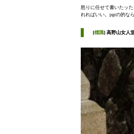
怒りに任せて書いたッた
れればいい。pgrの的な
[
標識
] 高野山女人