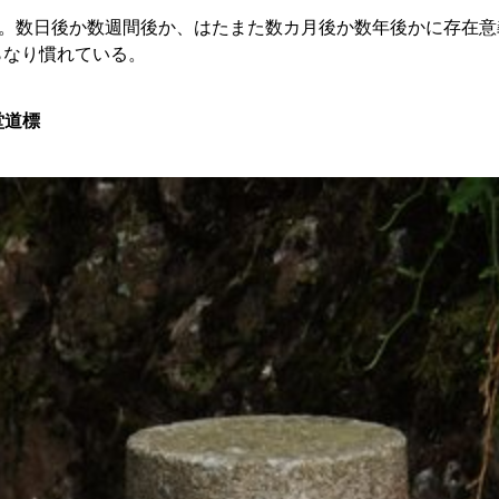
。数日後か数週間後か、はたまた数カ月後か数年後かに存在意
らなり慣れている。
堂道標