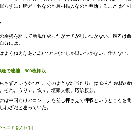
掘らずに）時局匡救なのか農村振興なのか判断することは不可
ぐ
の余勢を駆って新規作成ったがオチが思いつかない。残るは命
自分には。
はよくねえなあと思いつつそれしか思いつかない。仕方ない。
疑で逮捕 900枚押収
らさずというやつだ。そのような罰当たりには 盗んだ銘板の
。それ。うりゃ。恢々。壇家支援。応珍腹芸。
には中国向けのコンテナを差し押さえて押収というところを聞
しわざだと思っていた。
ツッコミを入れる
]