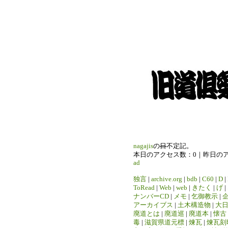
nagajis
の
日
不定記。
本日のアクセス数：0｜昨日の
ad
独言
|
archive.org
|
bdb
|
C60
|
D
|
ToRead
|
Web
|
web
|
きたく
|
げ
|
ナンバーCD
|
メモ
|
乞御教示
|
アーカイブス
|
土木構造物
|
大
廃道とは
|
廃道巡
|
廃道本
|
懐古
毒
|
滋賀県道元標
|
煉瓦
|
煉瓦刻