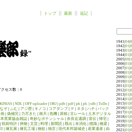
トップ
最新
追記
1941|
04
|
1942|
01
|
1943|
01
|
録"
1944|
01
|
2005|
09
|
2006|
01
|
2007|
01
|
2008|
01
|
2009|
01
|
2010|
01
|
2011|
01
|
アクセス数：0
2012|
01
|
2013|
01
|
2014|
01
|
2015|
01
|
KINIAS
|
NDL
|
OFF-uploader
|
ORJ
|
pdb
|
pdf
|
ph
|
ph.
|
tdb
|
ToDo
|
2016|
01
|
なぞ
|
ふむ
|
アジ歴
|
キノコ
|
コアダンプ
|
テ
|
ネタ
|
ハチ
|
バック
2017|
01
|
企画
|
偽補完
|
力尽きた
|
南天
|
危機
|
原稿
|
古レール
|
土木デジタル
2018|
01
|
日本窯業協会雑誌
|
奇妙なポテンシャル
|
奈良近遺調
|
宣伝
|
帰宅
|
2019|
01
|
|
戦前特許
|
挾物
|
文芸
|
料理
|
新聞読
|
既出
|
未消化
|
標識
|
橋梁
|
2020|
01
|
印
|
煉瓦展
|
煉瓦工場
|
物欲
|
独言
|
現代本邦築城史
|
産業遺産
|
由
2021|
01
|