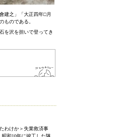
會建之」「大正四年□月
のものである。
石を沢を担いで登ってき
たわけか＞失業救済事
昭和10年に竣工した隧