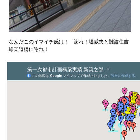
なんだこのイマイチ感は！ 謝れ！堀威夫と難波住吉
線架道橋に謝れ！