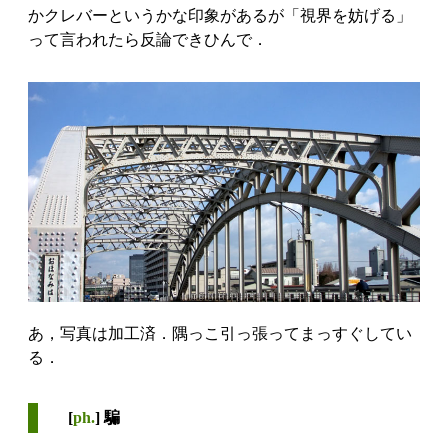
かクレバーというかな印象があるが「視界を妨げる」
って言われたら反論できひんで．
あ，写真は加工済．隅っこ引っ張ってまっすぐしてい
る．
[
ph.
] 騙