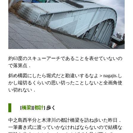
約63度のスキューアーチであることを表せていないの
で落第点．
斜め構図にしたら堀式だと勘違いするなよ＞nagajis.し
かし端切るくらいの思い切ったことしないと全画角使
い切れない．
[
橋梁
][
都計
] 歩く
中之島西半分と木津川の都計橋梁を訪ね歩いた昨日．
一筆書き式に渡っていかなければならないので結構な