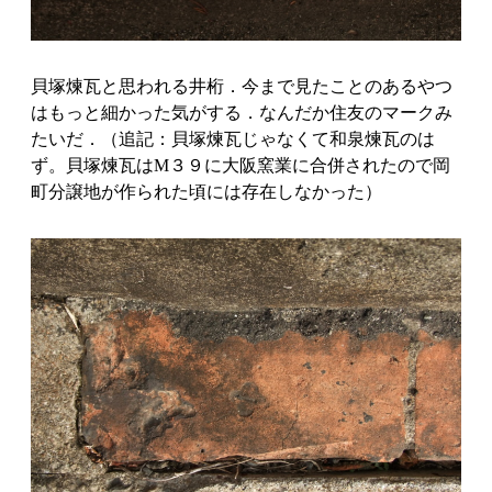
貝塚煉瓦と思われる井桁．今まで見たことのあるやつ
はもっと細かった気がする．なんだか住友のマークみ
たいだ．（追記：貝塚煉瓦じゃなくて和泉煉瓦のは
ず。貝塚煉瓦はM３９に大阪窯業に合併されたので岡
町分譲地が作られた頃には存在しなかった）