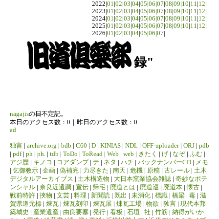
2022|
01
|
02
|
03
|
04
|
05
|
06
|
07
|
08
|
09
|
10
|
11
|
12
|
2023|
01
|
02
|
03
|
04
|
05
|
06
|
07
|
08
|
09
|
10
|
11
|
12
|
2024|
01
|
02
|
03
|
04
|
05
|
06
|
07
|
08
|
09
|
10
|
11
|
12
|
2025|
01
|
02
|
03
|
04
|
05
|
06
|
07
|
08
|
09
|
10
|
11
|
12
|
2026|
01
|
02
|
03
|
04
|
05
|
06
|
07
|
録"
nagajis
の
日
不定記。
本日のアクセス数：0｜昨日のアクセス数：0
ad
独言
|
archive.org
|
bdb
|
C60
|
D
|
KINIAS
|
NDL
|
OFF-uploader
|
ORJ
|
pdb
|
pdf
|
ph
|
ph.
|
tdb
|
ToDo
|
ToRead
|
Web
|
web
|
きたく
|
げ
|
なぞ
|
ふむ
|
アジ歴
|
キノコ
|
コアダンプ
|
テ
|
ネタ
|
ハチ
|
バックナンバーCD
|
メモ
|
乞御教示
|
企画
|
偽補完
|
力尽きた
|
南天
|
危機
|
原稿
|
古レール
|
土木
デジタルアーカイブス
|
土木構造物
|
大日本窯業協会雑誌
|
奇妙なポテ
ンシャル
|
奈良近遺調
|
宣伝
|
帰宅
|
廃道とは
|
廃道巡
|
廃道本
|
懐古
|
戦前特許
|
挾物
|
文芸
|
料理
|
新聞読
|
既出
|
未消化
|
標識
|
橋梁
|
毒
|
滋
賀県道元標
|
煉瓦
|
煉瓦刻印
|
煉瓦展
|
煉瓦工場
|
物欲
|
独言
|
現代本邦
築城史
|
産業遺産
|
由良要塞
|
発行
|
看板
|
石垣
|
社
|
竹筋
|
納得がいか