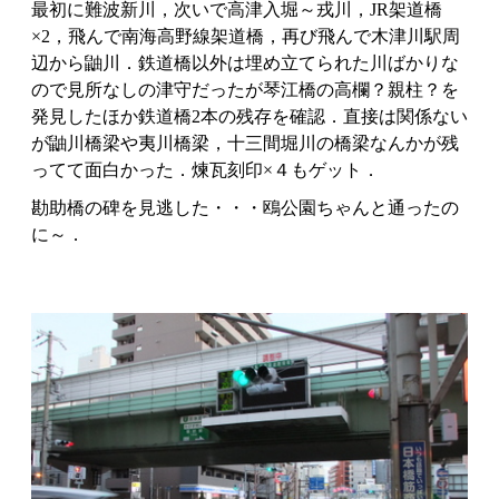
最初に難波新川，次いで高津入堀～戎川，JR架道橋
×2，飛んで南海高野線架道橋，再び飛んで木津川駅周
辺から鼬川．鉄道橋以外は埋め立てられた川ばかりな
ので見所なしの津守だったが琴江橋の高欄？親柱？を
発見したほか鉄道橋2本の残存を確認．直接は関係ない
が鼬川橋梁や夷川橋梁，十三間堀川の橋梁なんかが残
ってて面白かった．煉瓦刻印×４もゲット．
勘助橋の碑を見逃した・・・鴎公園ちゃんと通ったの
に～．