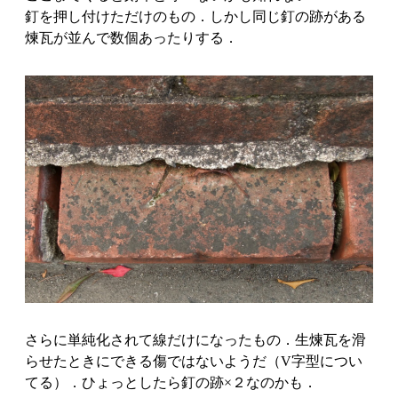
釘を押し付けただけのもの．しかし同じ釘の跡がある
煉瓦が並んで数個あったりする．
さらに単純化されて線だけになったもの．生煉瓦を滑
らせたときにできる傷ではないようだ（V字型につい
てる）．ひょっとしたら釘の跡×２なのかも．