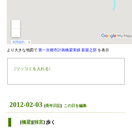
より大きな地図で
第一次都市計画橋梁実績 新築之部
を表示
[
ツッコミを入れる
]
2012-02-03
[
長年日記
]
この日を編集
[
橋梁
][
独言
] 歩く