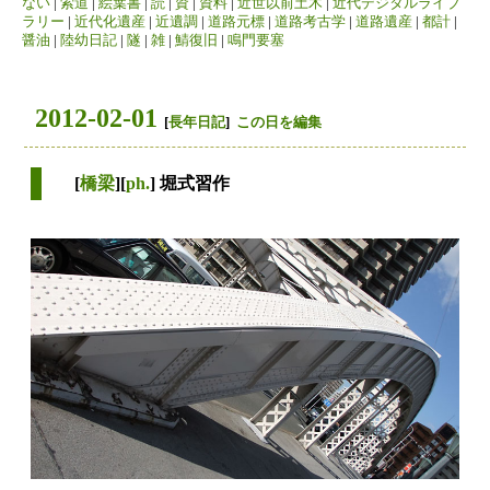
ない
|
索道
|
絵葉書
|
読
|
資
|
資料
|
近世以前土木
|
近代デジタルライブ
ラリー
|
近代化遺産
|
近遺調
|
道路元標
|
道路考古学
|
道路遺産
|
都計
|
醤油
|
陸幼日記
|
隧
|
雑
|
鯖復旧
|
鳴門要塞
2012-02-01
[
長年日記
]
この日を編集
[
橋梁
][
ph.
] 堀式習作