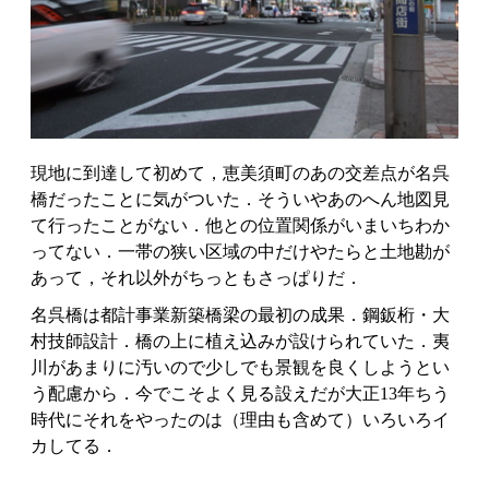
現地に到達して初めて，恵美須町のあの交差点が名呉
橋だったことに気がついた．そういやあのへん地図見
て行ったことがない．他との位置関係がいまいちわか
ってない．一帯の狭い区域の中だけやたらと土地勘が
あって，それ以外がちっともさっぱりだ．
名呉橋は都計事業新築橋梁の最初の成果．鋼鈑桁・大
村技師設計．橋の上に植え込みが設けられていた．夷
川があまりに汚いので少しでも景観を良くしようとい
う配慮から．今でこそよく見る設えだが大正13年ちう
時代にそれをやったのは（理由も含めて）いろいろイ
カしてる．