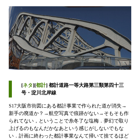
[
ネタ
][
都計
] 都計道路一等大路第三類第四十三
号・淀川北岸線
S17大阪市街図にある都計事業で作られた道が消失→
新手の廃道か？→航空写真で痕跡がない→そもそも作
られてない，ということで糸冬了な塩梅．夢幻で取り
上げるのもなんだかなあという感じがしないでもな
い．計画に終わった都計事業なんて掃いて捨てるほど