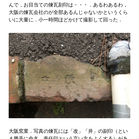
んで，お目当ての煉瓦刻印は・・・．あるわあるわ，
大阪の煉瓦会社のが全部あるんじゃないかというくら
いに大量に．小一時間ほどかけて撮影して回った．
大阪窯業．写真の煉瓦には「改」「井」の副印（とい
ま勝手に命名．責任印という言い方をよくする）があ