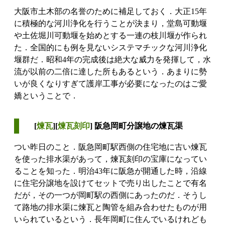
大阪市土木部の名誉のために補足しておく．大正15年
に積極的な河川浄化を行うことが決まり，堂島可動堰
や土佐堀川可動堰を始めとする一連の枝川堰が作られ
た．全国的にも例を見ないシステマチックな河川浄化
堰群だ．昭和4年の完成後は絶大な威力を発揮して，水
流が以前の二倍に達した所もあるという．あまりに勢
いが良くなりすぎて護岸工事が必要になったのはご愛
嬌ということで．
[
煉瓦
][
煉瓦刻印
] 阪急岡町分譲地の煉瓦渠
つい昨日のこと．阪急岡町駅西側の住宅地に古い煉瓦
を使った排水渠があって，煉瓦刻印の宝庫になってい
ることを知った．明治43年に阪急が開通した時，沿線
に住宅分譲地を設けてセットで売り出したことで有名
だが，その一つが岡町駅の西側にあったのだ．そうし
て路地の排水渠に煉瓦と陶管を組み合わせたものが用
いられているという．長年岡町に住んでいるけれども