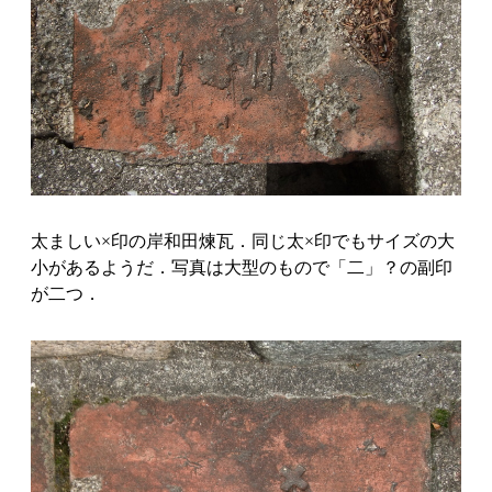
太ましい×印の岸和田煉瓦．同じ太×印でもサイズの大
小があるようだ．写真は大型のもので「二」？の副印
が二つ．