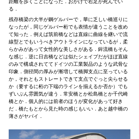
距離を歩くことになった．おかげで右足が死んでい
る．
残存橋梁の大半が鋼ゲルバーで，華に乏しい橋巡りに
なったが，同じゲルバー桁でも表情が違うことを改め
て知った．例えば筑前橋などは直線に曲線を継いで流
線型とでもいうべきアウトラインになっているが，柔
らかみがあって女性的な美しさがある．鉾流橋もそん
な感じ．逆に日吉橋などは似たシェイプだがほぼ直線
のみで構成されててドイツの工業製品のような武骨な
印象．側径間の厚みが漸増して橋脚支点に至っている
か，それともストレートできて支点でぐっと尖らせる
か（要するに桁の下端のラインを揃えるか否か）でも
ずいぶん雰囲気が違う．常安橋とか松島橋とか千代崎
橋とか．個人的には前者のほうが変化があって好き
だ．橋たもとから見た時の感じもいい．あと越中橋の
薄さがヤバイ．