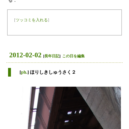
る．
[
ツッコミを入れる
]
2012-02-02
[
長年日記
]
この日を編集
[
ph.
] ほりしきしゅうさく２