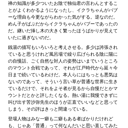
禅の知識が多少ついたお陰で独仙君の言わんとするこ
とがよくわかるようになったし、イクラちゃんがバブ
ーな理由も今更ながらわかった気がする。逆なのだ。
めん子がばぶだからイクラちゃんがバブーであったの
だ。継いだ挿し木の大きく繁ったほうばかりが見えて
いたに過ぎないのだ。
銭湯の描写もいろいろと考えさせる。多少は誇張され
ていると思うけれど風呂場で繰り広げられる陰に陽に
の自慢話、ごく自然な対人の姿勢はいまでいうところ
のマウント合戦であって、それが江戸時代から延々今
日まで続いているわけだ。本人らにはちっとも悪気は
ないのであって、そういう言い草が普通な世界に生き
ているだけで。それをよそ者が見るから自慢だとかマ
ウントだとかと評したくなる。熱い湯に我慢できずに
叫び出す苦沙弥先生のほうが正直でいいなどと思って
しまう。その評はきっと間違っている。
登場人物はみな一癖も二癖もある者ばかりだけれど
も、じゃあ「普通」って何なんだいと思い直してみた