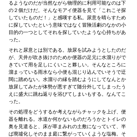
るようなのだが当然ながら物理的に利用可能なのは下
の２個だけだ。そんなモアイ便器を見て「これこそ探
していたものだ！」と感嘆する私。尿意を晴らすため
に探していたという意味ではなく冒険活劇のなかの小
目的の一つとしてそれを探していたような心持ちがあ
った。
それと尿意とは別である。放尿を試みようとしたのだ
が、天井が吹き抜けのためか便器の足元に水溜りがで
きていて用を足しにくいこと夥しい。そんなところに
溜まっている雨水なら小便も混じり込んでいそうで迂
闊に踏めない。水溜りの縁を踏むようにしてなんとか
放尿してみたが体勢が悪すぎて随分外してしまったう
えに盛大に跳ね返りを浴びてしまいもする。なんてこ
った。
その処理をどうするか考えながらチャックを上げ、便
器を離れる。水道か何かないものだろうかとトイレの
奥を見遣ると、床が草まみれの土敷になっていて、半
ば廃墟化しそのまま庭に繋がっていくような塩梅。そ