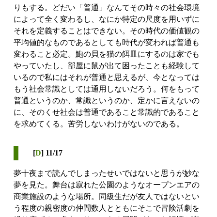
りもする。どだい「普通」なんてその時々の社会環境
によって全く変わるし、なにか特定の尺度を用いずに
それを定義することはできない。その時代の価値観の
平均値的なものであるとしても時代が変われば普通も
変わること必定。鮑の貝を猫の餌皿にするのは家でも
やっていたし、部屋に鼠が出て困ったことも経験して
いるので私にはそれが普通と思えるが、今となっては
もう社会常識としては通用しないだろう。何をもって
普通というのか、常識というのか、定かに言えないの
に、そのくせ社会は普通であること常識的であること
を求めてくる。苦労しないわけがないのである。
[
D
] 11/17
夢十夜まで読んでしまったせいではないと思うが妙な
夢を見た。舞台は寂れた公園のようなオープンエアの
商業施設のような場所。同級生だが友人ではないとい
う程度の親密度の仲間数人とともにそこで冒険活劇を