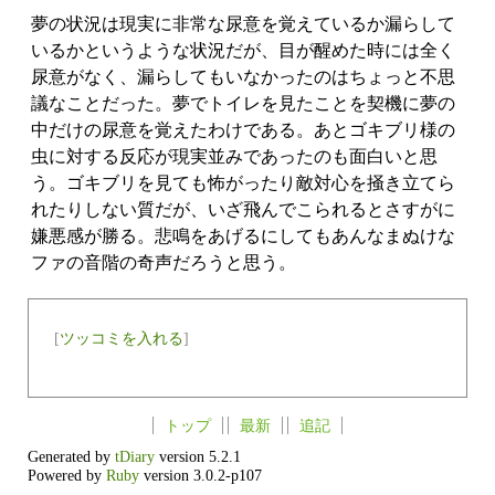
夢の状況は現実に非常な尿意を覚えているか漏らして
いるかというような状況だが、目が醒めた時には全く
尿意がなく、漏らしてもいなかったのはちょっと不思
議なことだった。夢でトイレを見たことを契機に夢の
中だけの尿意を覚えたわけである。あとゴキブリ様の
虫に対する反応が現実並みであったのも面白いと思
う。ゴキブリを見ても怖がったり敵対心を掻き立てら
れたりしない質だが、いざ飛んでこられるとさすがに
嫌悪感が勝る。悲鳴をあげるにしてもあんなまぬけな
ファの音階の奇声だろうと思う。
[
ツッコミを入れる
]
トップ
最新
追記
Generated by
tDiary
version 5.2.1
Powered by
Ruby
version 3.0.2-p107