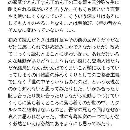
の家庭でとん子すん子めん子の三令嬢＋苦沙弥先生に
耐えられる嫁がいるだろうか。そもそも嫁という言葉
さえ使いにくくなっている。そういう深まりはあるに
しても人々のやることなすことは明治37、8年の昔から
そんなに変わっていないらしい。
初めて読んだときは最終章やその前の辺がぐだぐだな
だけに感じられて斜め読みしかできなかったが、改め
てじっくり読むとまことに味わい深い。あれだけいろ
んな騒動がありどうしようもない感じな登場人物たち
だが結局はなんだかんだでうまいこと鞘に収まってい
ってしまうのは物語の締めくくりとしてのご都合主義
ではなく「世の中そういうものなのだ」という表現な
のかも知れないと思ってみたりした。いがみ合ったり
貶し合ったり笑い合ったりしながら流動しつづけてい
くうちに落ち着くところに落ち着くのが世の中、カタ
ルシスな結末はないものと。吾輩の死も今回はなぜか
哀れに思われなかった。世の有為転変の一つでしかな
く必然といえば必然であるようにも思ってみたり。