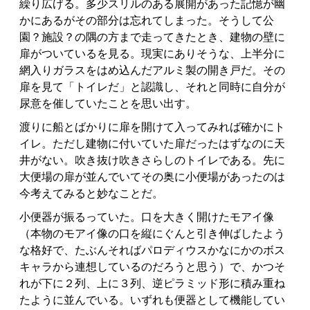
繰り広げる。多少スリルのある展開があった記憶が幽
かにあるがその部分は忘れてしまった。そうして公
園？施設？の隅の方まで走ってきたとき、建物の壁に
扉がついているを見る。現実にありそうな、上半分に
網入りガラスをはめ込んだアルミ製の開き戸だ。その
扉を見て「トイレだ」と認識し、それと同時に自分が
尿意を催していたことを思い出す。
渡りに船とばかりに扉を開けて入ってみれば確かにト
イレ。ただし建物に付いていた扉だったはずなのに天
井がない。吹き抜け吹きさらしのトイレである。先に
大便場の扉が並んでいてその奥に小便場があったのは
今考えてみると妙なことだ。
小便器が振るっていた。口を大きく開けたモアイ像
（本物のモアイ像の口を縦にぐんと引き伸ばしたよう
な格好で、たぶんそればパロディウスかなにかのボス
キャラから連想しているのだろうと思う）で、かつそ
れが下に２列、上に３列、逆ピラミッド形に積み重ね
たように並んでいる。いずれも便器として機能してい