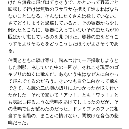
けたら無数に飛び出てきそうで、かといって容器ごと
回収して行けば無数のワサワサを携えて進まねばなら
ないことになる。そんなにたくさんは欲していない。
さてどうしようと逡巡していると、その容器から少し
離れたところに、容器に入っていないその虫たちが10
匹ばかり屯しているのを見つけた。容器の虫をどうこ
うするよりそちらをどうこうしたほうがよさそうであ
る。
仲間とともに駆け寄り、踏みつけて一匹採取しようと
した刹那、屯していた中の一匹が、それこそ現実のゴ
キブリの如くに飛んだ。ああいう虫はなぜ人に向かっ
て飛んでくるのだろう。そいつも自分に向かって飛ん
できて、右腕の二の腕の辺りにぶつかったか取り付い
たかした。それで驚いて「アッ！」とも「ワッ！」と
も表記し得るような悲鳴をあげてしまったのだが、そ
の悲鳴で目が醒めたのだった。ドレミファのファに相
当する音階の、まことに情けない、間抜けな音色の悲
鳴だった。