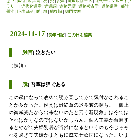
ない
|
索道
|
絵葉書
|
読
|
資
|
資料
|
近世以前土木
|
近代デジタルライブ
ラリー
|
近代化遺産
|
近遺調
|
道路元標
|
道路考古学
|
道路遺産
|
都計
|
醤油
|
陸幼日記
|
隧
|
雑
|
鯖復旧
|
鳴門要塞
2024-11-17
[
長年日記
]
この日を編集
[
独言
] 泣きたい
（抹消）
[
読
] 吾輩は猫である
この歳になって改めて読み直してみて気付かされるこ
とが多かった。例えば最終章の迷亭君の穿ち。「御上
の御威光だから出来ないのだと云う新現象」は今では
そればかりなのではないかしらん。個人主義が台頭す
るとやがて夫婦別居が当然になるというのも今じゃそ
れを過ぎて夫婦がまともに成立せぬ世になった。いま