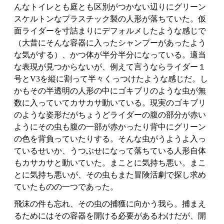
んなトイレとも庭とも区別がつかない辺りにグリーン
スケルトンなプラスチック製の人形が落ちていた。仮
面ライダーを寸詰まりにデフォルメしたような感じで
（大昔にそんな容器に入ったシャンプーがあったよう
な気がする）、かつ体が半分半分になっている。適当
な表現が見つからないが、例えて言うならライダー１
号とV3を縦に割って半々くっつけたような感じだ。し
かもその半透明の人形の中にゴキブリのような虫が無
数に入っていてカサカサ動いている。現実のゴキブリ
のような姿形だがちょうどライダーの腹の部分が赤い
ようにその虫も腹の一部が赤かったり背中にグリーン
の色を背負っていたりする。そんな虫がうようよ入っ
ているせいか、うつぶせになって落ちている人形自体
もカサカサと動いていた。まことに気持ち悪い。まこ
とに気持ち悪いが、その虫もまた冒険活劇で探し求め
ていたものの一つであった。
飛沫の件も忘れ、その虫の捕獲に向かう我ら。捕まえ
るためにはその容器を開ける必要があるわけだが、開