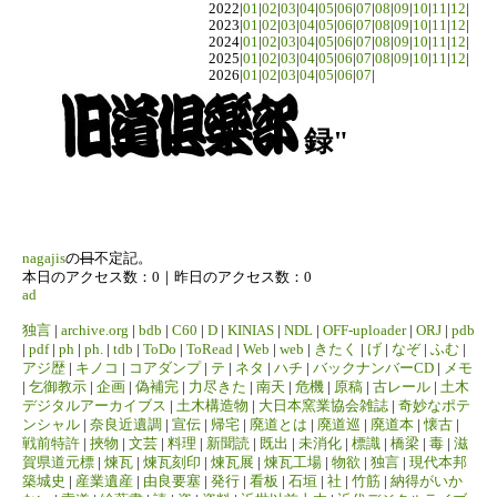
2022|
01
|
02
|
03
|
04
|
05
|
06
|
07
|
08
|
09
|
10
|
11
|
12
|
2023|
01
|
02
|
03
|
04
|
05
|
06
|
07
|
08
|
09
|
10
|
11
|
12
|
2024|
01
|
02
|
03
|
04
|
05
|
06
|
07
|
08
|
09
|
10
|
11
|
12
|
2025|
01
|
02
|
03
|
04
|
05
|
06
|
07
|
08
|
09
|
10
|
11
|
12
|
2026|
01
|
02
|
03
|
04
|
05
|
06
|
07
|
録"
nagajis
の
日
不定記。
本日のアクセス数：0｜昨日のアクセス数：0
ad
独言
|
archive.org
|
bdb
|
C60
|
D
|
KINIAS
|
NDL
|
OFF-uploader
|
ORJ
|
pdb
|
pdf
|
ph
|
ph.
|
tdb
|
ToDo
|
ToRead
|
Web
|
web
|
きたく
|
げ
|
なぞ
|
ふむ
|
アジ歴
|
キノコ
|
コアダンプ
|
テ
|
ネタ
|
ハチ
|
バックナンバーCD
|
メモ
|
乞御教示
|
企画
|
偽補完
|
力尽きた
|
南天
|
危機
|
原稿
|
古レール
|
土木
デジタルアーカイブス
|
土木構造物
|
大日本窯業協会雑誌
|
奇妙なポテ
ンシャル
|
奈良近遺調
|
宣伝
|
帰宅
|
廃道とは
|
廃道巡
|
廃道本
|
懐古
|
戦前特許
|
挾物
|
文芸
|
料理
|
新聞読
|
既出
|
未消化
|
標識
|
橋梁
|
毒
|
滋
賀県道元標
|
煉瓦
|
煉瓦刻印
|
煉瓦展
|
煉瓦工場
|
物欲
|
独言
|
現代本邦
築城史
|
産業遺産
|
由良要塞
|
発行
|
看板
|
石垣
|
社
|
竹筋
|
納得がいか