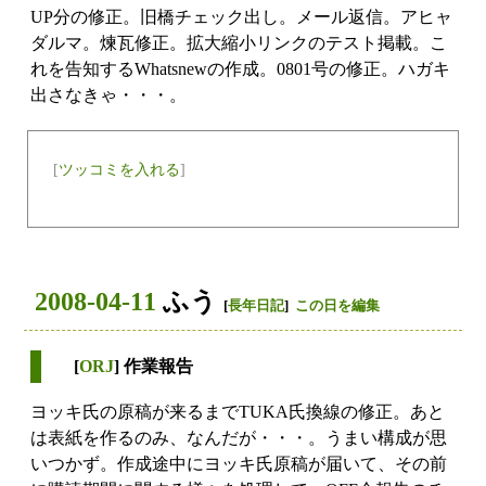
UP分の修正。旧橋チェック出し。メール返信。アヒャ
ダルマ。煉瓦修正。拡大縮小リンクのテスト掲載。こ
れを告知するWhatsnewの作成。0801号の修正。ハガキ
出さなきゃ・・・。
[
ツッコミを入れる
]
2008-04-11
ふう
[
長年日記
]
この日を編集
[
ORJ
] 作業報告
ヨッキ氏の原稿が来るまでTUKA氏換線の修正。あと
は表紙を作るのみ、なんだが・・・。うまい構成が思
いつかず。作成途中にヨッキ氏原稿が届いて、その前