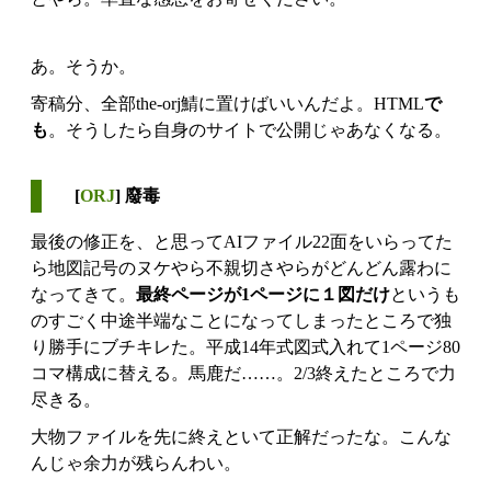
あ。そうか。
寄稿分、全部the-orj鯖に置けばいいんだよ。HTML
で
も
。そうしたら自身のサイトで公開じゃあなくなる。
[
ORJ
] 廢毒
最後の修正を、と思ってAIファイル22面をいらってた
ら地図記号のヌケやら不親切さやらがどんどん露わに
なってきて。
最終ページが1ページに１図だけ
というも
のすごく中途半端なことになってしまったところで独
り勝手にブチキレた。平成14年式図式入れて1ページ80
コマ構成に替える。馬鹿だ……。2/3終えたところで力
尽きる。
大物ファイルを先に終えといて正解だったな。こんな
んじゃ余力が残らんわい。