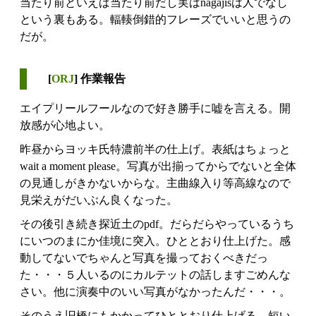
当たり前といえば当たり前だし実はnagajisは人でなし
という裏もある。輻輳倒錯的フレーズでいいと思うの
だが。
[
ORJ
] 作業報告
エイプリールフールなので好き勝手に嘘を言える。開
放感が心地よい。
昨昼からヨッキ氏特濃前半の仕上げ。表紙はちょっと
wait a moment please。写真が出揃ってからでないと全体
の見通しがきかないからな。主曲線入り等高線なので
見栄えがだいぶん良くなった。
その後引き続き探近土のpdf。だらだらやっているうち
にいつのまにか佳境に突入。ひととおり仕上げた。感
動してないでちゃんと写真を撮っておくべきだっ
た・・・５人いるのにカルテットの話しますごめんな
さい。他に演奏中のいい写真がなかったんだ・・・。
そのうえ旧橋にもかかってひととおり仕上げる。短い