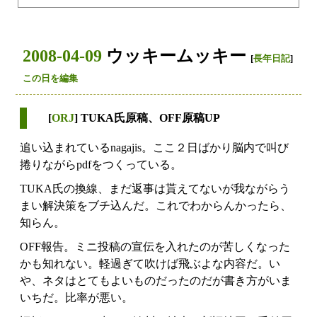
2008-04-09
ウッキームッキー
[
長年日記
]
この日を編集
[
ORJ
] TUKA氏原稿、OFF原稿UP
追い込まれているnagajis。ここ２日ばかり脳内で叫び
捲りながらpdfをつくっている。
TUKA氏の換線、まだ返事は貰えてないが我ながらう
まい解決策をブチ込んだ。これでわからんかったら、
知らん。
OFF報告。ミニ投稿の宣伝を入れたのが苦しくなった
かも知れない。軽過ぎて吹けば飛ぶよな内容だ。い
や、ネタはとてもよいものだったのだが書き方がいま
いちだ。比率が悪い。