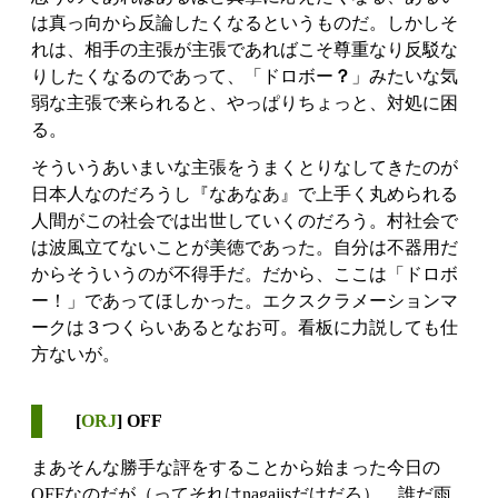
は真っ向から反論したくなるというものだ。しかしそ
れは、相手の主張が主張であればこそ尊重なり反駁な
りしたくなるのであって、「ドロボー
？
」みたいな気
弱な主張で来られると、やっぱりちょっと、対処に困
る。
そういうあいまいな主張をうまくとりなしてきたのが
日本人なのだろうし『なあなあ』で上手く丸められる
人間がこの社会では出世していくのだろう。村社会で
は波風立てないことが美徳であった。自分は不器用だ
からそういうのが不得手だ。だから、ここは「ドロボ
ー！」であってほしかった。エクスクラメーションマ
ークは３つくらいあるとなお可。看板に力説しても仕
方ないが。
[
ORJ
] OFF
まあそんな勝手な評をすることから始まった今日の
OFFなのだが（ってそれはnagajisだけだろ）。誰だ雨