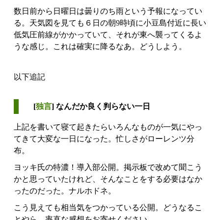
数日前から日曜日は曇りのち雨という予報になってい
る。天気図を見ても６日の朝9時頃に小豆島付近に長い
低気圧前線がかかっていて、それが東へ襲ってくるよ
うな感じ。これは確実に降るなあ。どうしよう。
以下追記
[
独言
] なんだか良く判らない一日
上記を書いて寝て起きたらいろんなものが一気にやっ
てきて大変な一日になった。忙しさがローレンツ分
布。
ヨッキ氏の特濃！導入部公開。掲示板で改めて聞こう
かと思っていたけれど、そんなことをする必要はなか
ったのだった。ナルホドネ。
こう見えても相当気をつかっている公開。どうなるこ
とやら。率直な感想をお寄せください。