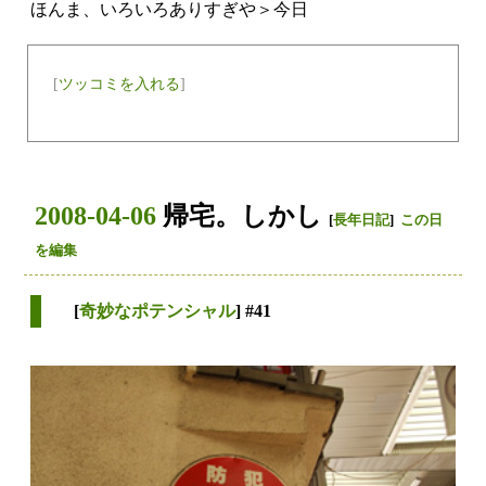
ほんま、いろいろありすぎや＞今日
[
ツッコミを入れる
]
2008-04-06
帰宅。しかし
[
長年日記
]
この日
を編集
[
奇妙なポテンシャル
] #41