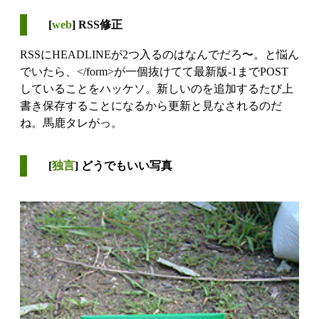
[
web
] RSS修正
RSSにHEADLINEが2つ入るのはなんでだろ〜。と悩ん
でいたら、</form>が一個抜けてて最新版-1までPOST
していることをハッケソ。新しいのを追加するたび上
書き保存することになるから更新と見なされるのだ
ね。馬鹿タレがっ。
[
独言
] どうでもいい写真