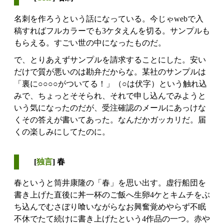
名刺を作ろうという話になっている。今じゃwebで入
稿すればフルカラーでも3ケタえんを切る。サンプルも
もらえる。すごい世の中になったものだ。
で、とりあえずサンプルを請求することにした。安い
だけで質が悪いのは勘弁だからな。某社のサンプルは
「裏に○○○○がついてる！」（○は伏字）という触れ込
みで、ちょっとそそられ、それで申し込んでみようと
いう気になったのだが、受注確認のメールにあっけな
くその答えが書いてあった。なんだかガッカリだ。届
くの楽しみにしてたのに。
[
独言
] 春
春というと筒井康隆の「春」を思い出す。虚行船団を
書き上げた直後に丼一杯のご飯へ生卵4ケとキムチをぶ
ち込んでむさぼり喰いながらなお興奮覚めやらず不眠
不休でたて続けに書き上げたという4作品の一つ。赤や