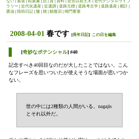
ない
|
索道
|
絵葉書
|
読
|
資
|
資料
|
近世以前土木
|
近代デジタルライブ
ラリー
|
近代化遺産
|
近遺調
|
道路元標
|
道路考古学
|
道路遺産
|
都計
|
醤油
|
陸幼日記
|
隧
|
雑
|
鯖復旧
|
鳴門要塞
2008-04-01
春です
[
長年日記
]
この日を編集
[
奇妙なポテンシャル
] #40
記念すべき40回目なのだが大したことではない。こん
なフレーズを思いついたが使えそうな場面が思いつか
ない。
世の中には2種類の人間がいる。nagajis
とそれ以外だ。