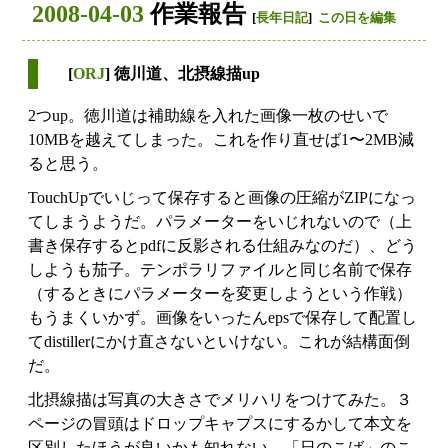
2008-04-03
作業報告
[
長年日記
]
この日を編集
[
ORJ
] 徳川道、北摂線描up
2つup。徳川道は補助線を入れた画像一枚のせいで
10MBを越えてしまった。これを作り直せば1〜2MB減
ると思う。
TouchUpでいじって保存すると画像の圧縮がZIPになっ
てしまうようだ。パラメーターをいじれないので（上
書き保存するとpdfに反影される仕組みなのだ）、どう
しようも茄子。テンポラリファイルと同じ名前で保存
（するときにパラメーターを変更しようという作戦）
もうまくいかず。画像をいったんepsで保存して配置し
てdistillerにかけ直さないといけない。これが結構面倒
だ。
北摂線描は写真の大きさでメリハリをつけてみた。３
ページの冒頭はドロップキャプスにするかして本文を
区別したほうが良いかも知れない。「日のこば」のこ