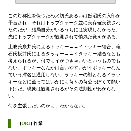
この対称性を保つため犬切氏あるいは飯沼氏の入部が
予言され、それはトップクォーク並に実存確実視され
たのだが、結局自分がいるうちには実現しなかった。
先にトップクォークが観測されて悄気た覚えがある。
土岐氏糸井氏によるトッキー←→イトッキー結合、滝
石氏板井氏によるタッキー←→イタッキー結合なども
考えられるが、何でもイがつきゃいいというものでも
ない。ポッキーなんかは言いやすいがイポッキーなん
ていう渾名は通用しない。ラッキーの対となるイラッ
キーなどに至ってはいかにも苛々の苛公っぽくて願い
下げだ。現象は観測されるがその法則性がわからな
い。
何を主張したいのかも、わからない。
[
ORJ
] 作業