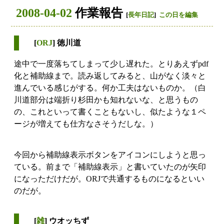
2008-04-02
作業報告
[
長年日記
]
この日を編集
[
ORJ
] 徳川道
途中で一度落ちてしまって少し遅れた。とりあえずpdf
化と補助線まで。読み返してみると、山がなく淡々と
進んでいる感じがする。何か工夫はないものか。（白
川道部分は端折り杉田かも知れないな、と思うもの
の、これといって書くこともないし、似たような１ペ
ージが増えても仕方なさそうだしな。）
今回から補助線表示ボタンをアイコンにしようと思っ
ている。前まで「補助線表示」と書いていたのが矢印
になっただけだが。ORJで共通するものになるといい
のだが。
[
雑
] ウオッちず