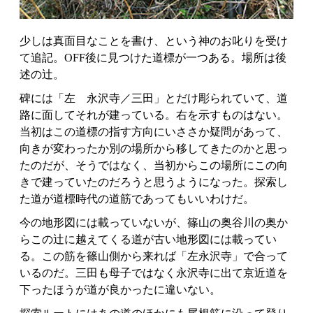
少しは真面目なことを書け、という神のお叱りを受け
て追記。OFF後に見つけた道標が一つある。場所は後
述の辻。
碑には「左 永沢寺／三田」とだけ彫られていて、道
路に面してそれが建っている。右を示すものはない。
当初はこの道標の指す方向にいささか疑問があって、
向きが変わったか別の場所から移してきたのかと思っ
たのだが、そうではなく、当初からこの場所にこの向
きで建っていたのだろうと思うようになった。探索し
た道が道標時代の道筋であってもいいわけだ。
今の地形図には載っていないが、篠山の奥谷川の奥か
らこの辻に越えてくる道が古い地形図には載ってい
る。この筋を篠山側から来れば「左永沢寺」で合って
いるのだ。三田も母子ではなく永沢寺に出て京近道を
下ったほうが道が良かったに違いない。