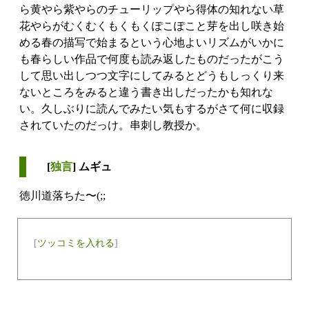
ら黄やら紫やらのチューリップやら得体の知れない草
花やらがむくむくもくもくぽこぽこと芽を出し咲き始
める春の描写で始まるという心地よいリズムがいかに
も春らしい作品で何度も読み返したものだったがこう
して思い出しつつ文字にしてみるとどうもしっくり来
ないところをみると違う書き出しだったかも知れな
い。久しぶりに読んでみたい気もするがさて何に収録
されていたのだっけ。串刺し教授か。
[
独言
] ムギュ
徳川道落ちた〜(;;
[
ツッコミを入れる
]