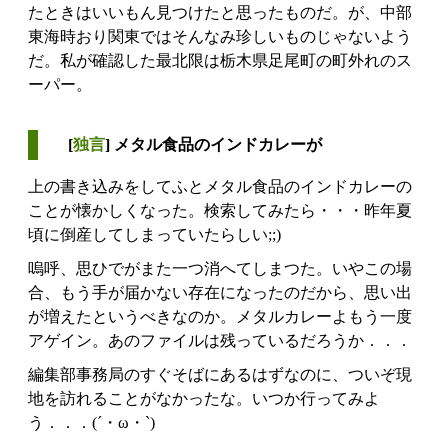
たときはいいもん見つけたと思ったものだ。が、中部
東海時おり関東ではそんなみ珍しいものじゃないよう
だ。私が確認した最北限は栃木県足尾町の町外れのス
ーパー。
[
独言
] メタル食品のインドカレーが
上の書き込みをしてふとメタル食品のインドカレーの
ことが懐かしくなった。検索してみたら・・・昨年夏
頃に倒産してしまっていたらしい;;)
嗚呼、思ひでがまた一つ消へてしまつた。いやこの場
合、もう手が届かない存在になったのだから、思い出
が増えたというべきなのか。メタルカレーよもう一度
アゲイン。あのファイルは残っているだろうか．．．
編集部事務局のすぐそばにあるはずなのに、ついぞ現
地を訪れることがなかったな。いつか行ってみよ
う．．．(´・ω・`)