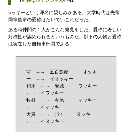
[
奇妙なポテンシャル
] #42
○ッキーという渾名に親しみがある。大学時代は先輩
同輩後輩の愛称はたいていこれだった。
ある時仲間の１人がこんな発見をした。愛称に著しい
対称性が認められるというものだ。以下の人物と愛称
は実在した自転車部員である。
翁 ←→ 五百旗頭 オッキ
ー ←→ イオッキー
和木 ←→ 岩城 ワッキー
←→ イワッキー
牧村 ←→ 今尾 マッキー
←→ イマッキー
大貫 ←→ (？) ヌッキー
←→ イヌッキー