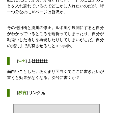
とを入れ忘れているのでどこかに入れたいのだが。峠
一つ分なのに16ページは贅沢か。
その他旧橋と湊川の修正。ルポ風な展開にすると自分
がわかっているところを端折ってしまったり、自分が
勘違いした通りを再現したりしてしまいがちだ。自分
の混乱まで共有させるなと＞nagajis。
[
web
] ふはははは
面白いことした。あんまり面白くてここに書きたいが
書くと効果がなくなる。次号に書くか？
[
独言
] リンク元