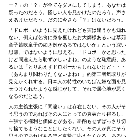
ー？」の「？」が全てをダメにしてしまう。あなたは
疑ったのだろう。怪しい人を見かけたのだろう。声さ
えあげただろう。だのに今さら「？」はないだろう。
「ドロボーのように見えたけれども実は違うかも知れ
ない、例えば乞食に身を窶したお大師様あるいは草苅
童子笛吹童子の如き例があるではないか」という深い
思慮、ではないように思える。「ドロボーかと思った
けど間違えたら恥ずかしいよね」のような恥意識、あ
るいは「とりあえずドロボーかもしれないけど・・・
（あんまり関わりたくないよね）」的第三者気取りが
見えかくれする。日本人の特性のいちばん嫌な面を見
せつけられたような感じがして、それで居心地が悪く
なるのだと思う。
人の主義主張に「間違い」は存在しない。その人がそ
う思うのであればその人にとっての真実たり得るし、
主張する権利と価値とがある。斟酌もせずばっさり切
り捨てるようなことはしたくない。その人が真にそう
思うのであればあるほど真摯に応えたくなる、あるい