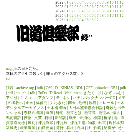
2022|
01
|
02
|
03
|
04
|
05
|
06
|
07
|
08
|
09
|
10
|
11
|
12
|
2023|
01
|
02
|
03
|
04
|
05
|
06
|
07
|
08
|
09
|
10
|
11
|
12
|
2024|
01
|
02
|
03
|
04
|
05
|
06
|
07
|
08
|
09
|
10
|
11
|
12
|
2025|
01
|
02
|
03
|
04
|
05
|
06
|
07
|
08
|
09
|
10
|
11
|
12
|
2026|
01
|
02
|
03
|
04
|
05
|
06
|
07
|
録"
nagajis
の
日
不定記。
本日のアクセス数：0｜昨日のアクセス数：0
ad
独言
|
archive.org
|
bdb
|
C60
|
D
|
KINIAS
|
NDL
|
OFF-uploader
|
ORJ
|
pdb
|
pdf
|
ph
|
ph.
|
tdb
|
ToDo
|
ToRead
|
Web
|
web
|
きたく
|
げ
|
なぞ
|
ふむ
|
アジ歴
|
キノコ
|
コアダンプ
|
テ
|
ネタ
|
ハチ
|
バックナンバーCD
|
メモ
|
乞御教示
|
企画
|
偽補完
|
力尽きた
|
南天
|
危機
|
原稿
|
古レール
|
土木
デジタルアーカイブス
|
土木構造物
|
大日本窯業協会雑誌
|
奇妙なポテ
ンシャル
|
奈良近遺調
|
宣伝
|
帰宅
|
廃道とは
|
廃道巡
|
廃道本
|
懐古
|
戦前特許
|
挾物
|
文芸
|
料理
|
新聞読
|
既出
|
未消化
|
標識
|
橋梁
|
毒
|
滋
賀県道元標
|
煉瓦
|
煉瓦刻印
|
煉瓦展
|
煉瓦工場
|
物欲
|
独言
|
現代本邦
築城史
|
産業遺産
|
由良要塞
|
発行
|
看板
|
石垣
|
社
|
竹筋
|
納得がいか