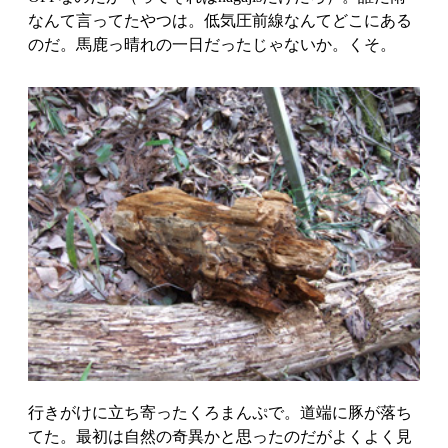
なんて言ってたやつは。低気圧前線なんてどこにある
のだ。馬鹿っ晴れの一日だったじゃないか。くそ。
行きがけに立ち寄ったくろまんぷで。道端に豚が落ち
てた。最初は自然の奇異かと思ったのだがよくよく見