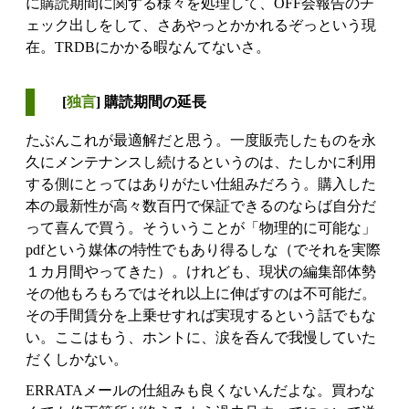
に購読期間に関する様々を処理して、OFF会報告のチ
ェック出しをして、さあやっとかかれるぞっという現
在。TRDBにかかる暇なんてないさ。
[
独言
] 購読期間の延長
たぶんこれが最適解だと思う。一度販売したものを永
久にメンテナンスし続けるというのは、たしかに利用
する側にとってはありがたい仕組みだろう。購入した
本の最新性が高々数百円で保証できるのならば自分だ
って喜んで買う。そういうことが「物理的に可能な」
pdfという媒体の特性でもあり得るしな（でそれを実際
１カ月間やってきた）。けれども、現状の編集部体勢
その他もろもろではそれ以上に伸ばすのは不可能だ。
その手間賃分を上乗せすれば実現するという話でもな
い。ここはもう、ホントに、涙を呑んで我慢していた
だくしかない。
ERRATAメールの仕組みも良くないんだよな。買わな