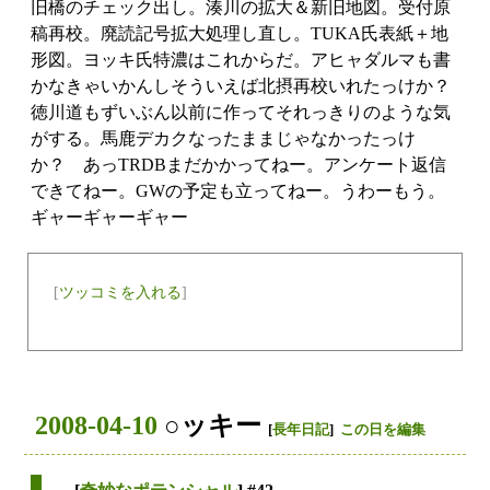
旧橋のチェック出し。湊川の拡大＆新旧地図。受付原
稿再校。廃読記号拡大処理し直し。TUKA氏表紙＋地
形図。ヨッキ氏特濃はこれからだ。アヒャダルマも書
かなきゃいかんしそういえば北摂再校いれたっけか？
徳川道もずいぶん以前に作ってそれっきりのような気
がする。馬鹿デカクなったままじゃなかったっけ
か？ あっTRDBまだかかってねー。アンケート返信
できてねー。GWの予定も立ってねー。うわーもう。
ギャーギャーギャー
[
ツッコミを入れる
]
2008-04-10
○ッキー
[
長年日記
]
この日を編集