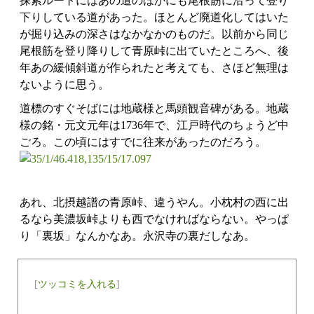
探索ルートにはあの道のほかにも尾根筋に沿って登り
下りしている道があった。ほとんど廃道化してはいた
が掘り込みの深さはなかなかのものだ。以前から同じ
尾根筋を登り降りして青原峠に出ていたところへ、後
年あの緩傾斜道が作られたと考えても、さほど無理は
ないように思う。
道標のすぐそばには地蔵様と馬頭観音碑がある。地蔵
様の銘・元文元年は1736年で、江戸時代のちょうど中
ごろ。この頃にはすでに往来があったのだろう。
あれ、北摂越譜の青原峠、違うやん。小枕村の西に出
るなら美濃坂峠よりも西でなければならない。やっぱ
り「裏坂」なんかなあ。永沢寺の裏だしなあ。
[
ツッコミを入れる
]