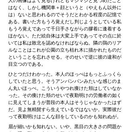
人の画像はよく見るけれどもマジマジと見つめたこと
はなく、しかし機関車＋顔というと（やえもん以外に
は）ないと思われるのでそうだとわかる程度の記憶で
ある。書いた方もうろ覚えだし判じようとしている私
もうろ覚えであって千日手さながらの膠着に逢着する
ほかない。ただ絵自体は大変上手であってその点に於
いては私は敗北を認めなければならぬ。隣の鶏のリア
ルなことはこれが公園の立ち枯れ木に描かれたものだ
ということを忘れさせる。そのせいで逆に彼の違和が
目立つのである。
ひとつだけわかった。本人のほっぺはもっとふっくら
していたと思う。そうアンパンパンみたいな感じのま
ん丸いほっぺ。こういうやつれ痩けた頬はしていなか
った。その痩けた頬のせいで夜勤明けの労働者の如く
に見えてしまうが普段の本人はそうじゃなかったはず
だ。見よ無精髭すら生えているではないか。実際彼だ
って夜勤明けはこんな顔をしているのかも知れぬが。
眉が細いかも知れない。いや、黒目の大きさの問題か