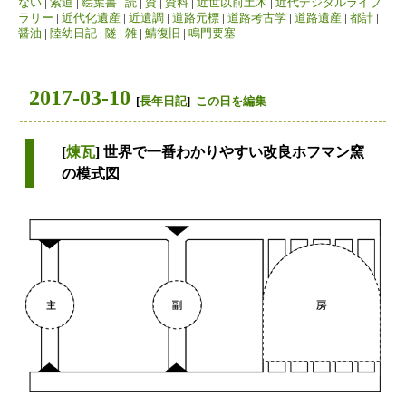
ない
|
索道
|
絵葉書
|
読
|
資
|
資料
|
近世以前土木
|
近代デジタルライブ
ラリー
|
近代化遺産
|
近遺調
|
道路元標
|
道路考古学
|
道路遺産
|
都計
|
醤油
|
陸幼日記
|
隧
|
雑
|
鯖復旧
|
鳴門要塞
2017-03-10
[
長年日記
]
この日を編集
[
煉瓦
] 世界で一番わかりやすい改良ホフマン窯
の模式図