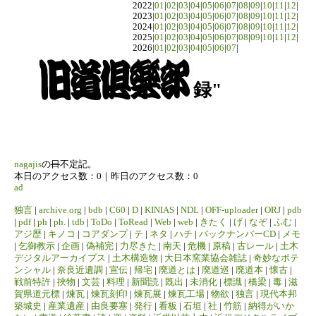
2022|
01
|
02
|
03
|
04
|
05
|
06
|
07
|
08
|
09
|
10
|
11
|
12
|
2023|
01
|
02
|
03
|
04
|
05
|
06
|
07
|
08
|
09
|
10
|
11
|
12
|
2024|
01
|
02
|
03
|
04
|
05
|
06
|
07
|
08
|
09
|
10
|
11
|
12
|
2025|
01
|
02
|
03
|
04
|
05
|
06
|
07
|
08
|
09
|
10
|
11
|
12
|
2026|
01
|
02
|
03
|
04
|
05
|
06
|
07
|
録"
nagajis
の
日
不定記。
本日のアクセス数：0｜昨日のアクセス数：0
ad
独言
|
archive.org
|
bdb
|
C60
|
D
|
KINIAS
|
NDL
|
OFF-uploader
|
ORJ
|
pdb
|
pdf
|
ph
|
ph.
|
tdb
|
ToDo
|
ToRead
|
Web
|
web
|
きたく
|
げ
|
なぞ
|
ふむ
|
アジ歴
|
キノコ
|
コアダンプ
|
テ
|
ネタ
|
ハチ
|
バックナンバーCD
|
メモ
|
乞御教示
|
企画
|
偽補完
|
力尽きた
|
南天
|
危機
|
原稿
|
古レール
|
土木
デジタルアーカイブス
|
土木構造物
|
大日本窯業協会雑誌
|
奇妙なポテ
ンシャル
|
奈良近遺調
|
宣伝
|
帰宅
|
廃道とは
|
廃道巡
|
廃道本
|
懐古
|
戦前特許
|
挾物
|
文芸
|
料理
|
新聞読
|
既出
|
未消化
|
標識
|
橋梁
|
毒
|
滋
賀県道元標
|
煉瓦
|
煉瓦刻印
|
煉瓦展
|
煉瓦工場
|
物欲
|
独言
|
現代本邦
築城史
|
産業遺産
|
由良要塞
|
発行
|
看板
|
石垣
|
社
|
竹筋
|
納得がいか