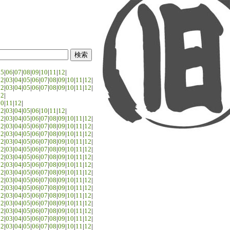
05
|
06
|
07
|
08
|
09
|
10
|
11
|
12
|
02
|
03
|
04
|
05
|
06
|
07
|
08
|
09
|
10
|
11
|
12
|
02
|
03
|
04
|
05
|
06
|
07
|
08
|
09
|
10
|
11
|
12
|
02
|
10
|
11
|
12
|
02
|
03
|
04
|
05
|
06
|
10
|
11
|
12
|
02
|
03
|
04
|
05
|
06
|
07
|
08
|
09
|
10
|
11
|
12
|
02
|
03
|
04
|
05
|
06
|
07
|
08
|
09
|
10
|
11
|
12
|
02
|
03
|
04
|
05
|
06
|
07
|
08
|
09
|
10
|
11
|
12
|
02
|
03
|
04
|
05
|
06
|
07
|
08
|
09
|
10
|
11
|
12
|
02
|
03
|
04
|
05
|
06
|
07
|
08
|
09
|
10
|
11
|
12
|
02
|
03
|
04
|
05
|
06
|
07
|
08
|
09
|
10
|
11
|
12
|
02
|
03
|
04
|
05
|
06
|
07
|
08
|
09
|
10
|
11
|
12
|
02
|
03
|
04
|
05
|
06
|
07
|
08
|
09
|
10
|
11
|
12
|
02
|
03
|
04
|
05
|
06
|
07
|
08
|
09
|
10
|
11
|
12
|
02
|
03
|
04
|
05
|
06
|
07
|
08
|
09
|
10
|
11
|
12
|
02
|
03
|
04
|
05
|
06
|
07
|
08
|
09
|
10
|
11
|
12
|
02
|
03
|
04
|
05
|
06
|
07
|
08
|
09
|
10
|
11
|
12
|
02
|
03
|
04
|
05
|
06
|
07
|
08
|
09
|
10
|
11
|
12
|
02
|
03
|
04
|
05
|
06
|
07
|
08
|
09
|
10
|
11
|
12
|
02
|
03
|
04
|
05
|
06
|
07
|
08
|
09
|
10
|
11
|
12
|