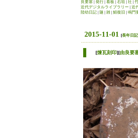
良要塞
|
発行
|
看板
|
石垣
|
社
|
近代デジタルライブラリー
|
近
陸幼日記
|
隧
|
雑
|
鯖復旧
|
鳴門
2015-11-01
[
長年日記
[
煉瓦刻印
][
由良要