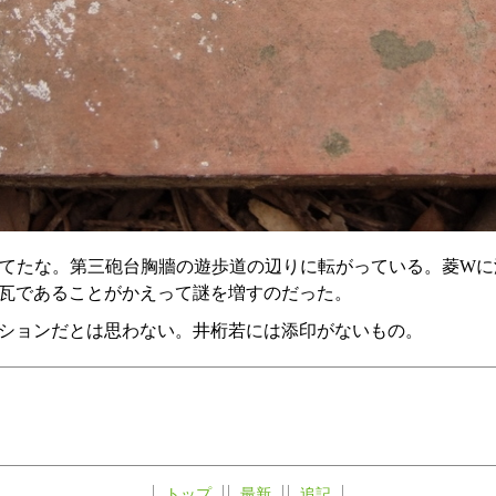
も上げてたな。第三砲台胸牆の遊歩道の辺りに転がっている。菱W
瓦であることがかえって謎を増すのだった。
ションだとは思わない。井桁若には添印がないもの。
トップ
最新
追記