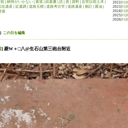
竹筋
|
納得がいかない
|
索道
|
絵葉書
|
読
|
資
|
資料
|
近世以前土木
|
2022|
01
|
代化遺産
|
近遺調
|
道路元標
|
道路考古学
|
道路遺産
|
都計
|
醤油
|
2023|
01
|
2024|
01
|
要塞
2025|
01
|
2026|
01
|
]
この日を編集
塞
] 菱W＋□八@生石山第三砲台附近