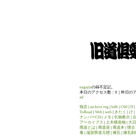
nagajis
の
日
不定記。
本日のアクセス数：0｜昨日の
ad
独言
|
archive.org
|
bdb
|
C60
|
D
|
ToRead
|
Web
|
web
|
きたく
|
げ
|
ナンバーCD
|
メモ
|
乞御教示
|
アーカイブス
|
土木構造物
|
大
廃道とは
|
廃道巡
|
廃道本
|
懐古
毒
|
滋賀県道元標
|
煉瓦
|
煉瓦刻