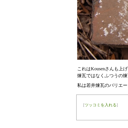
これはKousenさん
煉瓦ではなくふつうの煉
私は若井煉瓦のバリエー
[
ツッコミを入れる
]