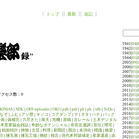
トップ
最新
追記
1941|
04
|
1942|
01
|
1943|
01
|
録"
1944|
01
|
2005|
09
|
2006|
01
|
2007|
01
|
2008|
01
|
2009|
01
|
2010|
01
|
2011|
01
|
アクセス数：0
2012|
01
|
2013|
01
|
2014|
01
|
2015|
01
|
KINIAS
|
NDL
|
OFF-uploader
|
ORJ
|
pdb
|
pdf
|
ph
|
ph.
|
tdb
|
ToDo
|
2016|
01
|
なぞ
|
ふむ
|
アジ歴
|
キノコ
|
コアダンプ
|
テ
|
ネタ
|
ハチ
|
バック
2017|
01
|
企画
|
偽補完
|
力尽きた
|
南天
|
危機
|
原稿
|
古レール
|
土木デジタル
2018|
01
|
日本窯業協会雑誌
|
奇妙なポテンシャル
|
奈良近遺調
|
宣伝
|
帰宅
|
2019|
01
|
|
戦前特許
|
挾物
|
文芸
|
料理
|
新聞読
|
既出
|
未消化
|
標識
|
橋梁
|
2020|
01
|
印
|
煉瓦展
|
煉瓦工場
|
物欲
|
独言
|
現代本邦築城史
|
産業遺産
|
由
2021|
01
|