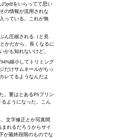
のpdfをいらってて思い
その情報が流用されな
入っている。これが無
ずいぶん圧縮される（と見
Bとかだから、長くなるに
ないかも知れないけど。
94%縮小してトリミング
ジだけサムネールがちっ
カレてるようなんだよ
た。要はとあるPSプリン
きるようになった。こん
る。文字修正とか写真間
込まれるだろうからサイ
下が最終段階のものでな