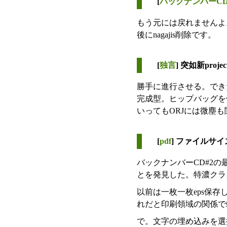
[
バックナンバーC
もう元には戻れませんよ
後にnagajis削除です。
[
独言
] 突如新projec
勝手に進行させる。できた
完成型。ヒップバッグを
いってもORJには微塵
[
pdf
] ファイルサ
バックナンバーCD#2
とを発見した。特濃クラ
以前は一枚一枚eps保存して
れだと印刷領域の関係で
で。文字の埋め込みを選択