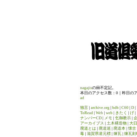
nagajis
の
日
不定記。
本日のアクセス数：0｜昨日の
ad
独言
|
archive.org
|
bdb
|
C60
|
D
|
ToRead
|
Web
|
web
|
きたく
|
げ
|
ナンバーCD
|
メモ
|
乞御教示
|
アーカイブス
|
土木構造物
|
大
廃道とは
|
廃道巡
|
廃道本
|
懐古
毒
|
滋賀県道元標
|
煉瓦
|
煉瓦刻