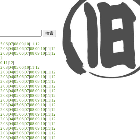
05
|
06
|
07
|
08
|
09
|
10
|
11
|
12
|
02
|
03
|
04
|
05
|
06
|
07
|
08
|
09
|
10
|
11
|
12
|
02
|
03
|
04
|
05
|
06
|
07
|
08
|
09
|
10
|
11
|
12
|
02
|
10
|
11
|
12
|
02
|
03
|
04
|
05
|
06
|
10
|
11
|
12
|
02
|
03
|
04
|
05
|
06
|
07
|
08
|
09
|
10
|
11
|
12
|
02
|
03
|
04
|
05
|
06
|
07
|
08
|
09
|
10
|
11
|
12
|
02
|
03
|
04
|
05
|
06
|
07
|
08
|
09
|
10
|
11
|
12
|
02
|
03
|
04
|
05
|
06
|
07
|
08
|
09
|
10
|
11
|
12
|
02
|
03
|
04
|
05
|
06
|
07
|
08
|
09
|
10
|
11
|
12
|
02
|
03
|
04
|
05
|
06
|
07
|
08
|
09
|
10
|
11
|
12
|
02
|
03
|
04
|
05
|
06
|
07
|
08
|
09
|
10
|
11
|
12
|
02
|
03
|
04
|
05
|
06
|
07
|
08
|
09
|
10
|
11
|
12
|
02
|
03
|
04
|
05
|
06
|
07
|
08
|
09
|
10
|
11
|
12
|
02
|
03
|
04
|
05
|
06
|
07
|
08
|
09
|
10
|
11
|
12
|
02
|
03
|
04
|
05
|
06
|
07
|
08
|
09
|
10
|
11
|
12
|
02
|
03
|
04
|
05
|
06
|
07
|
08
|
09
|
10
|
11
|
12
|
02
|
03
|
04
|
05
|
06
|
07
|
08
|
09
|
10
|
11
|
12
|
02
|
03
|
04
|
05
|
06
|
07
|
08
|
09
|
10
|
11
|
12
|
02
|
03
|
04
|
05
|
06
|
07
|
08
|
09
|
10
|
11
|
12
|