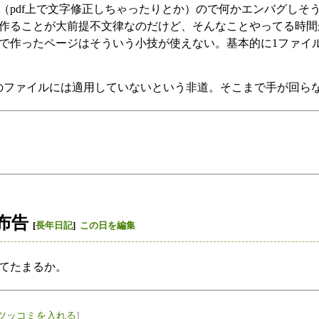
（pdf上で文字修正しちゃったりとか）ので何かエンバグしそ
作ることが大前提不文律なのだけど、そんなことやってる時間
で作ったページはそういう小技が使えない。基本的に1ファイ
録のファイルには適用していないという非道。そこまで手が回ら
布告
[
長年日記
]
この日を編集
てたまるか。
ツッコミを入れる
]