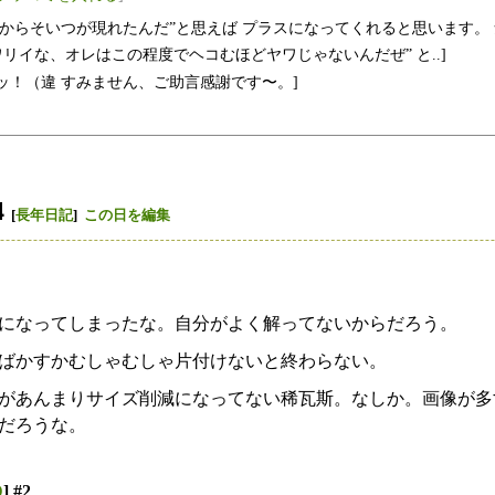
だからそいつが現れたんだ”と思えば プラスになってくれると思います。
.ワリイな、オレはこの程度でヘコむほどヤワじゃないんだぜ” と..]
ッ！（違 すみません、ご助言感謝です〜。]
4
[
長年日記
]
この日を編集
になってしまったな。自分がよく解ってないからだろう。
ばかすかむしゃむしゃ片付けないと終わらない。
があんまりサイズ削減になってない稀瓦斯。なしか。画像が多
だろうな。
D
] #2