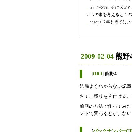
_
sin
[”今の自分に必要
いつの事を考えると ”.
_
nagajis
[2年も待てない
2009-02-04
熊野
[
ORJ
] 熊野4
結局よくわからない記事
さて、残りを片付ける。
前回の方法で作ってみた
ントで変わるとか、ない
[
バックナンバーC