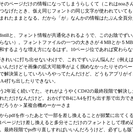
そのページだけの情報になってしまうらしくて（これはnoaさん
つなげたとき、仮え同じフォントの同じ文字が使われていても
まれたままとなる。だから「が」なんかの情報はたぶん全頁分
distillと、フォント情報が共通化されるようで、このお陰で
らない）。フォントファイルの一つの大きさが４MBとか５M
和するような増え方になるはず。10ページ位であれば変わら
がきれいに打ち出せないわけで、これでずいぶん悩んだ（例えば
いんだけどそ画像の拡大可能率がよく掴めなかったりそのペー
で解決策としていろいろやってたんだけど、どうもアプリがイ
にA4打ち出したりできない。
う2年近く続いてた。それがようやくCD#2の最終段階で解決し
れただけなんだけど。おかげでB4にA4を打ち出す形で出力で
だろうか＞某複合機めーかーさま
からpdfを作ったあとで一部を差し換えることが頻繁に出てく
1ページだけ差し換えると多分そこだけのフォントとして埋め
。最終段階でps作り直しすればいいんだろうけど、必ずしも版