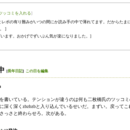
ツッコミを入れる
]
とレポの有り難みがいつの間にか読み手の中で薄れてます。だからたま
 ]
ざいます。おかげでずいぶん気が楽になりました。]
中
[
長年日記
]
この日を編集
中
を書いている。テンションが違うのは何も二枚橋氏のツッコミ
に深く深くzbzbzbと入り込んでいるせいだ。まずい。戻って
さっさと終わらせろ。次がある。