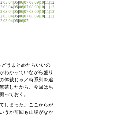
02
|
03
|
04
|
05
|
06
|
07
|
08
|
09
|
10
|
11
|
12
|
02
|
03
|
04
|
05
|
06
|
07
|
08
|
09
|
10
|
11
|
12
|
02
|
03
|
04
|
05
|
06
|
07
|
08
|
09
|
10
|
11
|
12
|
02
|
03
|
04
|
05
|
06
|
07
|
08
|
09
|
10
|
11
|
12
|
02
|
03
|
04
|
05
|
06
|
07
|
をどうまとめたらいいの
がわかっていながら盛り
の体裁じゃ／時系列を追
無茶したから、今回はち
痴っておく。
てしまった。ここからが
いうか前回も山場がなか