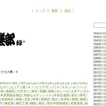
トップ
最新
追記
1941|
04
|
1942|
01
|
1943|
01
|
録"
1944|
01
|
2005|
09
|
2006|
01
|
2007|
01
|
2008|
01
|
2009|
01
|
2010|
01
|
2011|
01
|
アクセス数：0
2012|
01
|
2013|
01
|
2014|
01
|
2015|
01
|
KINIAS
|
NDL
|
OFF-uploader
|
ORJ
|
pdb
|
pdf
|
ph
|
ph.
|
tdb
|
ToDo
|
2016|
01
|
なぞ
|
ふむ
|
アジ歴
|
キノコ
|
コアダンプ
|
テ
|
ネタ
|
ハチ
|
バック
2017|
01
|
企画
|
偽補完
|
力尽きた
|
南天
|
危機
|
原稿
|
古レール
|
土木デジタル
2018|
01
|
日本窯業協会雑誌
|
奇妙なポテンシャル
|
奈良近遺調
|
宣伝
|
帰宅
|
2019|
01
|
|
戦前特許
|
挾物
|
文芸
|
料理
|
新聞読
|
既出
|
未消化
|
標識
|
橋梁
|
2020|
01
|
印
|
煉瓦展
|
煉瓦工場
|
物欲
|
独言
|
現代本邦築城史
|
産業遺産
|
由
2021|
01
|