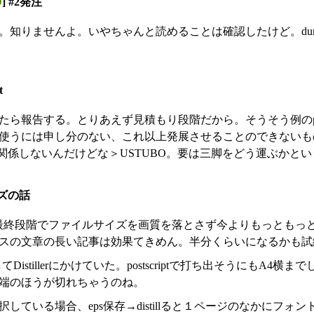
D
] #2発注
。知りませんよ。いやちゃんと読めることは確認したけど。du
t
ら報告する。とりあえず見積もり段階だから。そうそう例のproj
使うには申し分のない、これ以上発展させることのできないも
も関係しないんだけどな＞USTUBO。要は三脚をどう運ぶかと
イズの話
の最終段階でファイルサイズを画質を落とさず今よりもっともっ
スの文章の長い記事は効果てきめん。半分くらいになるかも試
Distillerにかけていた。postscriptで打ち出そうにもA4
端のほうが切れちゃうのね。
している場合、eps保存→distillると１ページのなかにフォ