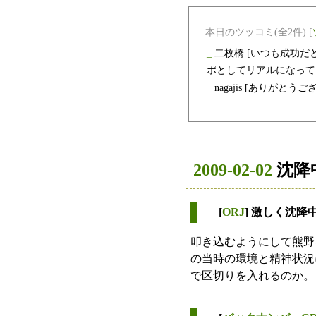
本日のツッコミ(全2件) [
_
二枚橋
[いつも成功だ
ポとしてリアルになって。
_
nagajis
[ありがとうご
2009-02-02
沈降
[
ORJ
] 激しく沈降
叩き込むようにして熊野
の当時の環境と精神状況
で区切りを入れるのか。