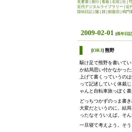
良要塞
|
発行
|
看板
|
石垣
|
社
|
近代デジタルライブラリー
|
近
陸幼日記
|
隧
|
雑
|
鯖復旧
|
鳴門
2009-02-01
[
長年日記
[
ORJ
] 熊野
駆け足で熊野を書いてい
か結局思い付かなかった
上げて書くっていうのは
って記述していく体裁じ
ゃんと自転車旅っぽく書
どっちつかずのっま書き
大変だというのに。結局
ったなそういえば。そん
一旦寝て考えよう。そうして