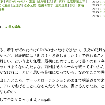
竹筋
|
納得がいかない
|
索道
|
絵葉書
|
読
|
資
|
資料
|
近世以前土木
|
2022|
01
|
代化遺産
|
近遺調
|
道路元標
|
道路考古学
|
道路遺産
|
都計
|
醤油
|
2023|
01
|
2024|
01
|
要塞
2025|
01
|
2026|
01
|
]
この日を編集
る。着手が遅れたのはCD#2のせいだけではない。失敗の記録
からだ。最終的には「断念！引き返しました！」で終わること
難しい。というより無理。最初にだめでしたって書くのも（今
ゃ）うまくないんだよな。前回はそのルールを破ってずいぶん
かなければ、という思いも足枷になっている。なのでここで愚
出したところ、ずーっとローテンションのままで明治道まで来
、アレで逃げることになるんだろうなあ。書けるんかなあ。と
なものか。
全部ゲロっちまえ＞nagajis