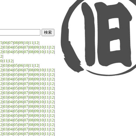
05
|
06
|
07
|
08
|
09
|
10
|
11
|
12
|
02
|
03
|
04
|
05
|
06
|
07
|
08
|
09
|
10
|
11
|
12
|
02
|
03
|
04
|
05
|
06
|
07
|
08
|
09
|
10
|
11
|
12
|
02
|
10
|
11
|
12
|
02
|
03
|
04
|
05
|
06
|
10
|
11
|
12
|
02
|
03
|
04
|
05
|
06
|
07
|
08
|
09
|
10
|
11
|
12
|
02
|
03
|
04
|
05
|
06
|
07
|
08
|
09
|
10
|
11
|
12
|
02
|
03
|
04
|
05
|
06
|
07
|
08
|
09
|
10
|
11
|
12
|
02
|
03
|
04
|
05
|
06
|
07
|
08
|
09
|
10
|
11
|
12
|
02
|
03
|
04
|
05
|
06
|
07
|
08
|
09
|
10
|
11
|
12
|
02
|
03
|
04
|
05
|
06
|
07
|
08
|
09
|
10
|
11
|
12
|
02
|
03
|
04
|
05
|
06
|
07
|
08
|
09
|
10
|
11
|
12
|
02
|
03
|
04
|
05
|
06
|
07
|
08
|
09
|
10
|
11
|
12
|
02
|
03
|
04
|
05
|
06
|
07
|
08
|
09
|
10
|
11
|
12
|
02
|
03
|
04
|
05
|
06
|
07
|
08
|
09
|
10
|
11
|
12
|
02
|
03
|
04
|
05
|
06
|
07
|
08
|
09
|
10
|
11
|
12
|
02
|
03
|
04
|
05
|
06
|
07
|
08
|
09
|
10
|
11
|
12
|
02
|
03
|
04
|
05
|
06
|
07
|
08
|
09
|
10
|
11
|
12
|
02
|
03
|
04
|
05
|
06
|
07
|
08
|
09
|
10
|
11
|
12
|
02
|
03
|
04
|
05
|
06
|
07
|
08
|
09
|
10
|
11
|
12
|