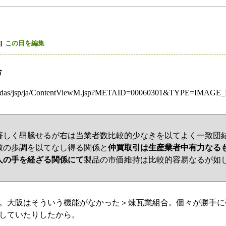
]
この日を編集
合
ac.jp/das/jsp/ja/ContentViewM.jsp?METAID=00060301&TYPE=I
著しく昂騰せるが右は当業者数比較的少なきを以てよく一致団
致の歩調を以てなし得る関係と
仲買取引は生産業者中有力なる
人の手を経ざる関係にて
製品の市価維持は比較的容易なるが如
。大阪はそういう機能がなかった＞煉瓦業組合。個々が勝手に
していたりしたから。