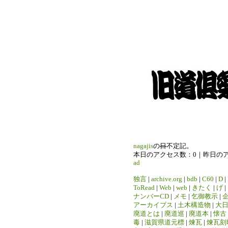
nagajis
の
日
不定記。
本日のアクセス数：0｜昨日の
ad
独言
|
archive.org
|
bdb
|
C60
|
D
|
ToRead
|
Web
|
web
|
きたく
|
げ
|
ナンバーCD
|
メモ
|
乞御教示
|
アーカイブス
|
土木構造物
|
大
廃道とは
|
廃道巡
|
廃道本
|
懐古
毒
|
滋賀県道元標
|
煉瓦
|
煉瓦刻