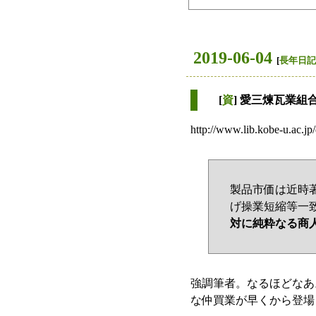
2019-06-04
[
長年日記
[
資
] 愛三煉瓦業組
http://www.lib.kobe-u.
製品市価は近時
げ操業短縮等一
対に純粋なる商
強調筆者。なるほどなあ
な仲買業が早くから登場