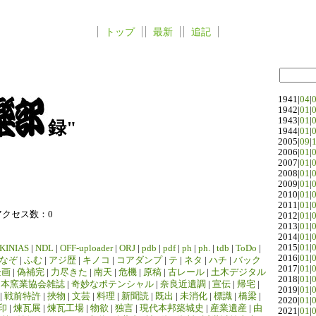
トップ
最新
追記
1941|
04
|
1942|
01
|
1943|
01
|
録"
1944|
01
|
2005|
09
|
2006|
01
|
2007|
01
|
2008|
01
|
2009|
01
|
2010|
01
|
2011|
01
|
アクセス数：0
2012|
01
|
2013|
01
|
2014|
01
|
2015|
01
|
KINIAS
|
NDL
|
OFF-uploader
|
ORJ
|
pdb
|
pdf
|
ph
|
ph.
|
tdb
|
ToDo
|
2016|
01
|
なぞ
|
ふむ
|
アジ歴
|
キノコ
|
コアダンプ
|
テ
|
ネタ
|
ハチ
|
バック
2017|
01
|
企画
|
偽補完
|
力尽きた
|
南天
|
危機
|
原稿
|
古レール
|
土木デジタル
2018|
01
|
日本窯業協会雑誌
|
奇妙なポテンシャル
|
奈良近遺調
|
宣伝
|
帰宅
|
2019|
01
|
|
戦前特許
|
挾物
|
文芸
|
料理
|
新聞読
|
既出
|
未消化
|
標識
|
橋梁
|
2020|
01
|
印
|
煉瓦展
|
煉瓦工場
|
物欲
|
独言
|
現代本邦築城史
|
産業遺産
|
由
2021|
01
|