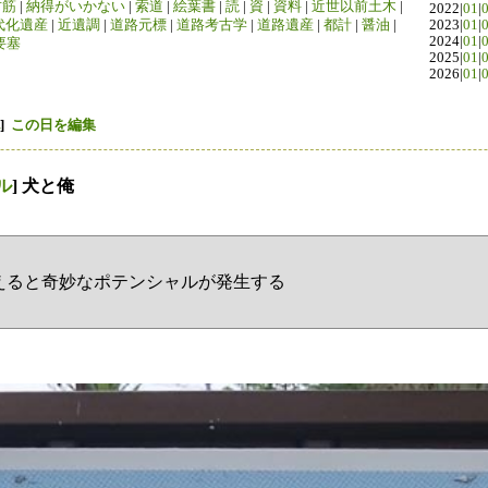
竹筋
|
納得がいかない
|
索道
|
絵葉書
|
読
|
資
|
資料
|
近世以前土木
|
2022|
01
|
代化遺産
|
近遺調
|
道路元標
|
道路考古学
|
道路遺産
|
都計
|
醤油
|
2023|
01
|
2024|
01
|
要塞
2025|
01
|
2026|
01
|
]
この日を編集
ル
] 犬と俺
えると奇妙なポテンシャルが発生する