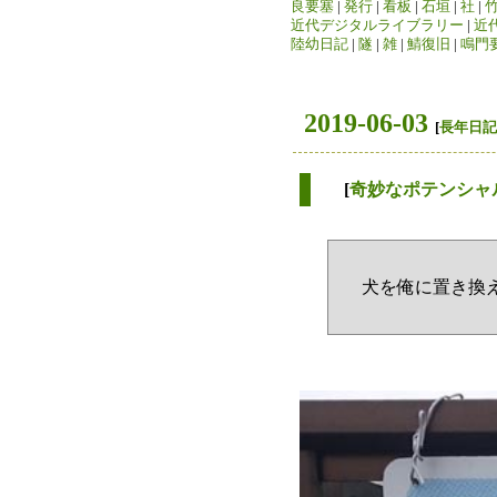
良要塞
|
発行
|
看板
|
石垣
|
社
|
近代デジタルライブラリー
|
近
陸幼日記
|
隧
|
雑
|
鯖復旧
|
鳴門
2019-06-03
[
長年日記
[
奇妙なポテンシャ
犬を俺に置き換