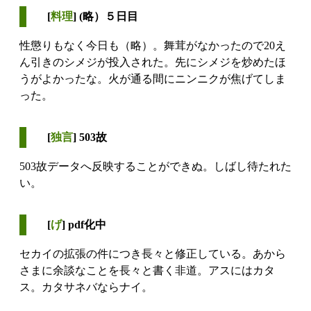
[
料理
] (略）５日目
性懲りもなく今日も（略）。舞茸がなかったので20え
ん引きのシメジが投入された。先にシメジを炒めたほ
うがよかったな。火が通る間にニンニクが焦げてしま
った。
[
独言
] 503故
503故データへ反映することができぬ。しばし待たれた
い。
[
げ
] pdf化中
セカイの拡張の件につき長々と修正している。あから
さまに余談なことを長々と書く非道。アスにはカタ
ス。カタサネバならナイ。