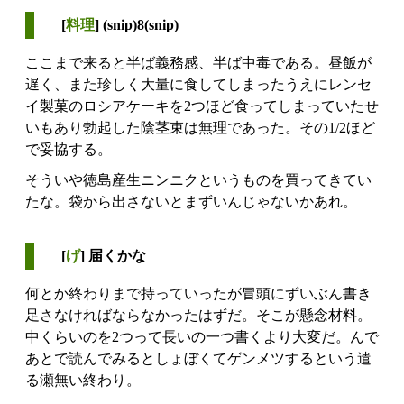
[
料理
] (snip)8(snip)
ここまで来ると半ば義務感、半ば中毒である。昼飯が
遅く、また珍しく大量に食してしまったうえにレンセ
イ製菓のロシアケーキを2つほど食ってしまっていたせ
いもあり勃起した陰茎束は無理であった。その1/2ほど
で妥協する。
そういや徳島産生ニンニクというものを買ってきてい
たな。袋から出さないとまずいんじゃないかあれ。
[
げ
] 届くかな
何とか終わりまで持っていったが冒頭にずいぶん書き
足さなければならなかったはずだ。そこが懸念材料。
中くらいのを2つって長いの一つ書くより大変だ。んで
あとで読んでみるとしょぼくてゲンメツするという遣
る瀬無い終わり。