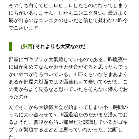
そのうち白くてヒョロヒョロしたものになってしまう
にちがいありません。しかもニンニク臭い。最近よく
屁が出るのはニンニクのせいだと信じて疑わない昨今
でございます。
[
独言
] それよりも大変なのだ
部屋にゴキブリが大繁殖しているのである。昨晩夜中
に目が覚めてなんかカサカサ音がすると思ったらでっ
かいやつがうろついている。１匹くらいならまあよく
あるが部屋の対面では２匹連れもて歩いてやがる。こ
の間からよく見るなと思っていたらそんなに潜んでお
ったのか。
んでそこから大殺戮大会が始まってしまい小一時間の
うちに大小合わせて5、6匹退治たのだがまだ潜んでお
るようだ。普段から汚い部屋だと認識しているがゴキ
ブリが繁殖するほどとは思っていなかった。油断し
た。