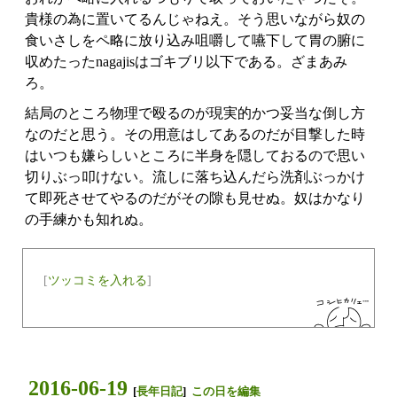
貴様の為に置いてるんじゃねえ。そう思いながら奴の
食いさしをペ略に放り込み咀嚼して嚥下して胃の腑に
収めたったnagajisはゴキブリ以下である。ざまあみ
ろ。
結局のところ物理で殴るのが現実的かつ妥当な倒し方
なのだと思う。その用意はしてあるのだが目撃した時
はいつも嫌らしいところに半身を隠しておるので思い
切りぶっ叩けない。流しに落ち込んだら洗剤ぶっかけ
て即死させてやるのだがその隙も見せぬ。奴はかなり
の手練かも知れぬ。
[
ツッコミを入れる
]
2016-06-19
[
長年日記
]
この日を編集