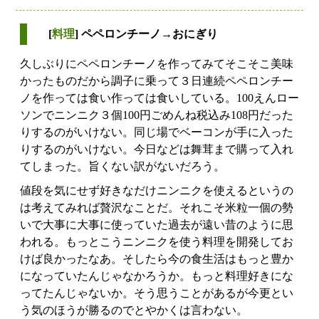
[
料理
] ペペロンチーノ→おにぎり
久しぶりにペペロンチーノを作ってみてそこそこ美味
かったものだから調子に乗って３日連続ペペロンチー
ノを作っては食い作っては食いしている。100えんロー
ソンでニンニク３個100円ごめんね税込み108円だった
りするのがいけない。同じ場でベーコンが手に入った
りするのがいけない。今日などは舞茸まで購って入れ
てしまった。旨くない訳がないだろう。
値段を気にせず好きなだけニンニクを使えるというの
は考えてみれば贅沢なことだ。それこそ米粒一個の勢
いで大事に大事に使っていた過去が遠い昔のように思
われる。もっとこうニンニクを使う料理を開発してお
けば良かったなあ。そしたら今の食生活はもっと豊か
になっていたんじゃなかろうか。もっと料理好きにな
ってたんじゃないか。そう思うことがあるが今更とい
う気のほうが勝るのでとやかくは言わない。