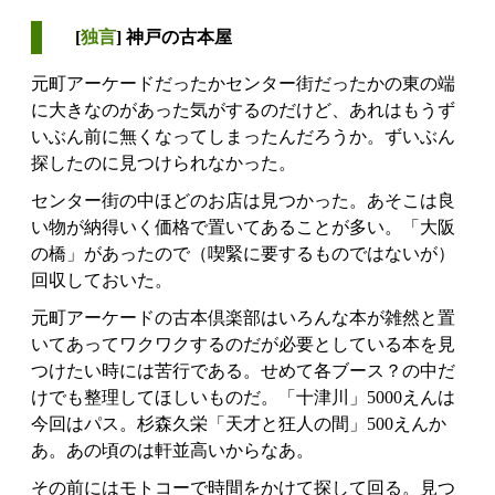
[
独言
] 神戸の古本屋
元町アーケードだったかセンター街だったかの東の端
に大きなのがあった気がするのだけど、あれはもうず
いぶん前に無くなってしまったんだろうか。ずいぶん
探したのに見つけられなかった。
センター街の中ほどのお店は見つかった。あそこは良
い物が納得いく価格で置いてあることが多い。「大阪
の橋」があったので（喫緊に要するものではないが）
回収しておいた。
元町アーケードの古本倶楽部はいろんな本が雑然と置
いてあってワクワクするのだが必要としている本を見
つけたい時には苦行である。せめて各ブース？の中だ
けでも整理してほしいものだ。「十津川」5000えんは
今回はパス。杉森久栄「天才と狂人の間」500えんか
あ。あの頃のは軒並高いからなあ。
その前にはモトコーで時間をかけて探して回る。見つ