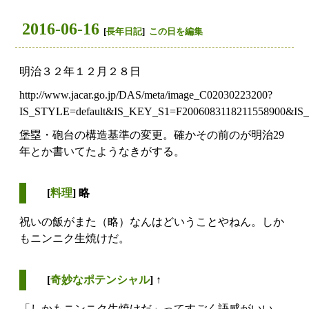
2016-06-16
[
長年日記
]
この日を編集
明治３２年１２月２８日
http://www.jacar.go.jp/DAS/meta/image_C02030223200?
IS_STYLE=default&IS_KEY_S1=F2006083118211558900&IS
堡塁・砲台の構造基準の変更。確かその前のが明治29
年とか書いてたようなきがする。
[
料理
] 略
祝いの飯がまた（略）なんはどいうことやねん。しか
もニンニク生焼けだ。
[
奇妙なポテンシャル
] ↑
「しかもニンニク生焼けだ」ってすごく語感がいい。