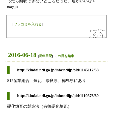
ったら回収できないところだった。運がいいな＞
nagajis
[
ツッコミを入れる
]
2016-06-18
[
長年日記
]
この日を編集
http://kindai.ndl.go.jp/info:ndljp/pid/1145112/38
S15産業組合 煉瓦 奈良県、徳島県にあり
http://kindai.ndl.go.jp/info:ndljp/pid/1119376/60
硬化煉瓦の製造法（有帆硬化煉瓦）