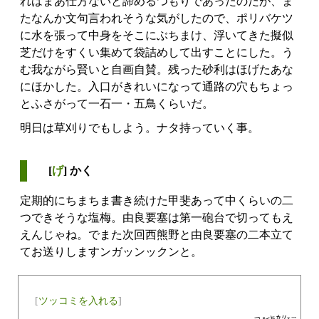
れはまあ仕方ないと諦めるつもりであったのだが、ま
たなんか文句言われそうな気がしたので、ポリバケツ
に水を張って中身をそこにぶちまけ、浮いてきた擬似
芝だけをすくい集めて袋詰めして出すことにした。う
む我ながら賢いと自画自賛。残った砂利はほげたあな
にほかした。入口がきれいになって通路の穴もちょっ
とふさがって一石一・五鳥くらいだ。
明日は草刈りでもしよう。ナタ持っていく事。
[
げ
] かく
定期的にちまちま書き続けた甲斐あって中くらいの二
つできそうな塩梅。由良要塞は第一砲台で切ってもえ
えんじゃね。でまた次回西熊野と由良要塞の二本立て
てお送りしますンガッンックンと。
[
ツッコミを入れる
]