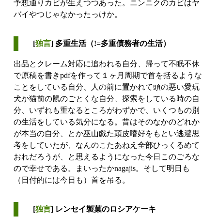
予想通りカビが生えつつあった。ニンニクのカビはヤ
バイやつじゃなかったっけか。
[
独言
] 多重生活（!=多重債務者の生活）
出品とクレーム対応に追われる自分、帰って不眠不休
で原稿を書きpdfを作って１ヶ月周期で首を括るような
ことをしている自分、人の前に置かれて頭の悪い愛玩
犬か猫前の鼠のごとくな自分、探索をしている時の自
分、いずれも重なるところがわずかで、いくつもの別
の生活をしている気分になる。昔はそのなかのどれか
が本当の自分、とか巫山戯た頭皮嗜好をもとい逃避思
考をしていたが、なんのこたあねえ全部ひっくるめて
おれだろうが、と思えるようになった今日このごろな
ので幸せである。まいったかnagajis。そして明日も
（日付的には今日も）首を吊る。
[
独言
] レンセイ製菓のロシアケーキ