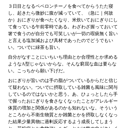
３日目となるペペロンチーノを食べてからうたた寝
し、起きたら微妙に腹が減っていて、（急に｜何故
か）おにぎりが食べたくなり、米炊いておにぎりにし
て食っている午前零時である。わざわざ握っておいて
箸で食うのが自分でも可笑しいが一切の瑕疵無く旨い
と言える塩加減および具材であったのでどうでもい
い。ついでに緑茶も旨い。
自分がなすことにいちいち理由とか合理性とか求める
ようなA型じゃないからな。そんな窮屈な血は要らな
い。こっちから願い下げだ。
おにぎりが旨いのは手の脂がついているからだと信じ
て疑わない。ついでに摂取している雑菌も風味に関与
しているのではないかと思う。あ、ひょっとしたら手
で握ったおにぎりを食さなくなったことがアレルギー
体質の増加と関係があるのかも知れないな。そういう
ところから不衛生物質とか雑菌とかを摂取しなくなっ
た結果少量異物に過剰反応するよう成長してしまう