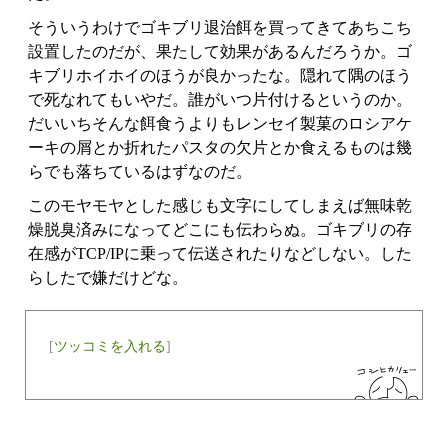
そういうわけでゴキブリ退治餌を買ってきてあちこち
設置したのだが、果たして効果があるんだろうか。ゴ
キブリホイホイのほうが良かったな。隠れて隅のほう
で死なれてもいやだ。誰がいつ片付けるというのか。
だいいちそんな餌食うよりもレンセイ製菓のロシアケ
ーキの屑とか折れたパスタの欠片とか食えるものは幾
らでも落ちているはずなのだ。
このモヤモヤとした感じも文字にしてしまえば無味乾
燥脱臭済みになってどこにも伝わらぬ。ゴキブリの存
在感がTCP/IPに乗って伝送されたりなどしない。した
らしたで嫌だけどな。
[
ツッコミを入れる
]