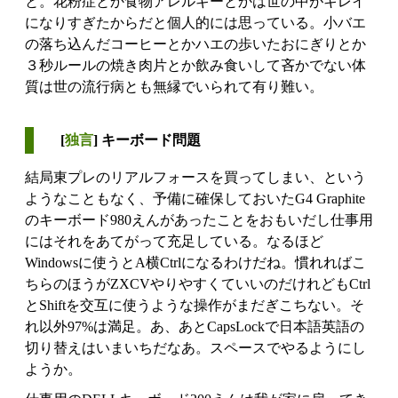
と。花粉症とか食物アレルギーとかは世の中がキレイ
になりすぎたからだと個人的には思っている。小バエ
の落ち込んだコーヒーとかハエの歩いたおにぎりとか
３秒ルールの焼き肉片とか飲み食いして吝かでない体
質は世の流行病とも無縁でいられて有り難い。
[
独言
] キーボード問題
結局東プレのリアルフォースを買ってしまい、という
ようなこともなく、予備に確保しておいたG4 Graphite
のキーボード980えんがあったことをおもいだし仕事用
にはそれをあてがって充足している。なるほど
Windowsに使うとA横Ctrlになるわけだね。慣れればこ
ちらのほうがZXCVやりやすくていいのだけれどもCtrl
とShiftを交互に使うような操作がまだぎこちない。そ
れ以外97%は満足。あ、あとCapsLockで日本語英語の
切り替えはいまいちだなあ。スペースでやるようにし
ようか。