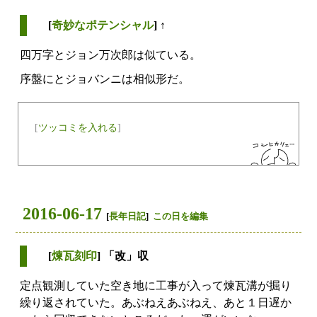
[
奇妙なポテンシャル
] ↑
四万字とジョン万次郎は似ている。
序盤にとジョバンニは相似形だ。
[
ツッコミを入れる
]
2016-06-17
[
長年日記
]
この日を編集
[
煉瓦刻印
] 「改」収
定点観測していた空き地に工事が入って煉瓦溝が掘り
繰り返されていた。あぶねえあぶねえ、あと１日遅か