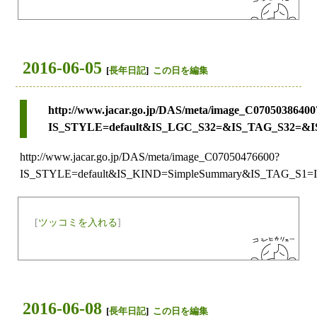
2016-06-05
[
長年日記
]
この日を編集
http://www.jacar.go.jp/DAS/meta/image_C07050386400
IS_STYLE=default&IS_LGC_S32=&IS_TAG_S
http://www.jacar.go.jp/DAS/meta/image_C07050476600?
IS_STYLE=default&IS_KIND=SimpleSummary&IS_TA
[
ツッコミを入れる
]
2016-06-08
[
長年日記
]
この日を編集