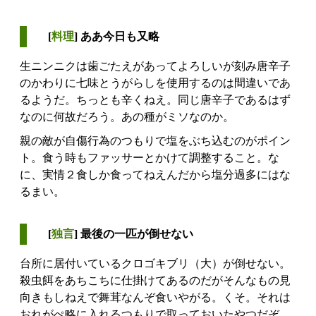
[
料理
] ああ今日も又略
生ニンニクは歯ごたえがあってよろしいが刻み唐辛子
のかわりに七味とうがらしを使用するのは間違いであ
るようだ。ちっとも辛くねえ。同じ唐辛子であるはず
なのに何故だろう。あの種がミソなのか。
親の敵が自傷行為のつもりで塩をぶち込むのがポイン
ト。食う時もファッサーとかけて調整すること。な
に、実情２食しか食ってねえんだから塩分過多にはな
るまい。
[
独言
] 最後の一匹が倒せない
台所に居付いているクロゴキブリ（大）が倒せない。
殺虫餌をあちこちに仕掛けてあるのだがそんなもの見
向きもしねえで舞茸なんぞ食いやがる。くそ。それは
おれがぺ略に入れるつもりで取っておいたやつだぞ。