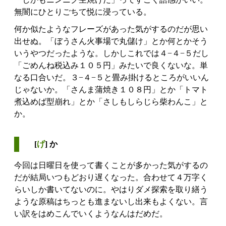
無闇にひとりごちて悦に浸っている。
何か似たようなフレーズがあった気がするのだが思い
出せぬ。「ぼうさん火事場で丸儲け」とか何とかそう
いうやつだったような。しかしこれでは４−４−５だし
「ごめんね税込み１０５円」みたいで良くないな。単
なる口合いだ。３−４−５と畳み掛けるところがいいん
じゃないか。「さんま蒲焼き１０８円」とか「トマト
煮込めば型崩れ」とか「さしもしらじら柴わんこ」と
か。
[
げ
] か
今回は日曜日を使って書くことが多かった気がするの
だが結局いつもどおり遅くなった。合わせて４万字く
らいしか書いてないのに。やはりダメ探索を取り繕う
ような原稿はちっとも進まないし出来もよくない。言
い訳をはめこんでいくようなんはだめだ。