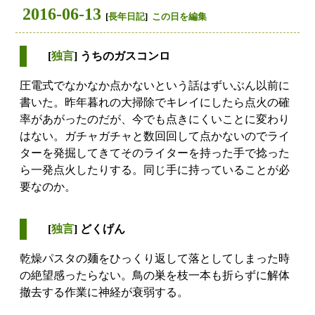
2016-06-13
[
長年日記
]
この日を編集
[
独言
] うちのガスコンロ
圧電式でなかなか点かないという話はずいぶん以前に
書いた。昨年暮れの大掃除でキレイにしたら点火の確
率があがったのだが、今でも点きにくいことに変わり
はない。ガチャガチャと数回回して点かないのでライ
ターを発掘してきてそのライターを持った手で捻った
ら一発点火したりする。同じ手に持っていることが必
要なのか。
[
独言
] どくげん
乾燥パスタの麺をひっくり返して落としてしまった時
の絶望感ったらない。鳥の巣を枝一本も折らずに解体
撤去する作業に神経が衰弱する。