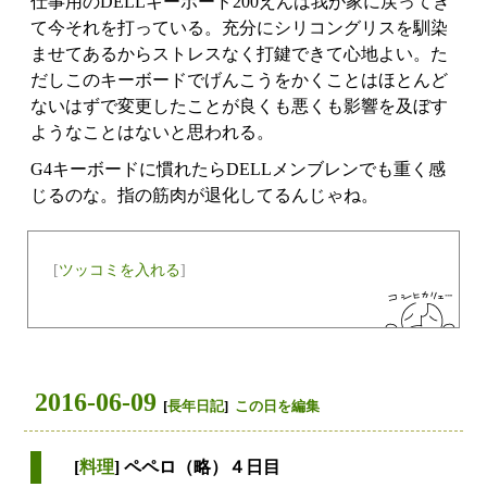
仕事用のDELLキーボード200えんは我が家に戻ってき
て今それを打っている。充分にシリコングリスを馴染
ませてあるからストレスなく打鍵できて心地よい。た
だしこのキーボードでげんこうをかくことはほとんど
ないはずで変更したことが良くも悪くも影響を及ぼす
ようなことはないと思われる。
G4キーボードに慣れたらDELLメンブレンでも重く感
じるのな。指の筋肉が退化してるんじゃね。
[
ツッコミを入れる
]
2016-06-09
[
長年日記
]
この日を編集
[
料理
] ペペロ（略）４日目