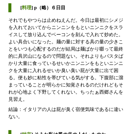
[
料理
] p（略）６日目
それでもやつらは止めねえんだ。今日は最初にシメジ
を入れておいてからニンニンをもといニンニクをスラ
イスして放り込んでベーコンを刻んで入れて炒めた。
よい具合いになった。麺の量に対する具の量の少きこ
とをいつも心配するのだが結局は麺ばかり啜って最終
的に具沢山になるので問題ない。それよりもパスタば
かり大量に食っているせいかニンニンをもといニンニ
クを大量に入れるせいか臭い臭い屁が大量に出て困
る。便も妙に粘性を帯びている気がする。下腹部に溜
まっていることが明らかに知覚されるのだけれどもそ
れが心地よく下野してくれない。ちったぁ西郷さんを
見習え。
結論：イタリアの人は屁が臭く宿便気味であるに違い
ない。