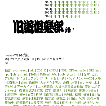
2022|
01
|
02
|
03
|
04
|
05
|
06
|
07
|
08
|
09
|
10
|
11
|
12
|
2023|
01
|
02
|
03
|
04
|
05
|
06
|
07
|
08
|
09
|
10
|
11
|
12
|
2024|
01
|
02
|
03
|
04
|
05
|
06
|
07
|
08
|
09
|
10
|
11
|
12
|
2025|
01
|
02
|
03
|
04
|
05
|
06
|
07
|
08
|
09
|
10
|
11
|
12
|
2026|
01
|
02
|
03
|
04
|
05
|
06
|
07
|
録"
nagajis
の
日
不定記。
本日のアクセス数：0｜昨日のアクセス数：0
ad
独言
|
archive.org
|
bdb
|
C60
|
D
|
KINIAS
|
NDL
|
OFF-uploader
|
ORJ
|
pdb
|
pdf
|
ph
|
ph.
|
tdb
|
ToDo
|
ToRead
|
Web
|
web
|
きたく
|
げ
|
なぞ
|
ふむ
|
アジ歴
|
キノコ
|
コアダンプ
|
テ
|
ネタ
|
ハチ
|
バックナンバーCD
|
メモ
|
乞御教示
|
企画
|
偽補完
|
力尽きた
|
南天
|
危機
|
原稿
|
古レール
|
土木
デジタルアーカイブス
|
土木構造物
|
大日本窯業協会雑誌
|
奇妙なポテ
ンシャル
|
奈良近遺調
|
宣伝
|
帰宅
|
廃道とは
|
廃道巡
|
廃道本
|
懐古
|
戦前特許
|
挾物
|
文芸
|
料理
|
新聞読
|
既出
|
未消化
|
標識
|
橋梁
|
毒
|
滋
賀県道元標
|
煉瓦
|
煉瓦刻印
|
煉瓦展
|
煉瓦工場
|
物欲
|
独言
|
現代本邦
築城史
|
産業遺産
|
由良要塞
|
発行
|
看板
|
石垣
|
社
|
竹筋
|
納得がいか