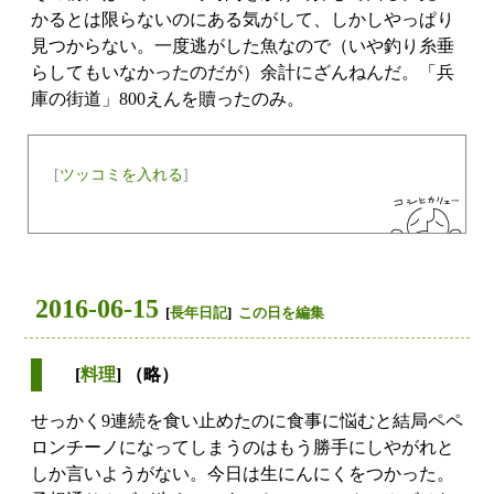
かるとは限らないのにある気がして、しかしやっぱり
見つからない。一度逃がした魚なので（いや釣り糸垂
らしてもいなかったのだが）余計にざんねんだ。「兵
庫の街道」800えんを贖ったのみ。
[
ツッコミを入れる
]
2016-06-15
[
長年日記
]
この日を編集
[
料理
] （略）
せっかく9連続を食い止めたのに食事に悩むと結局ペペ
ロンチーノになってしまうのはもう勝手にしやがれと
しか言いようがない。今日は生にんにくをつかった。