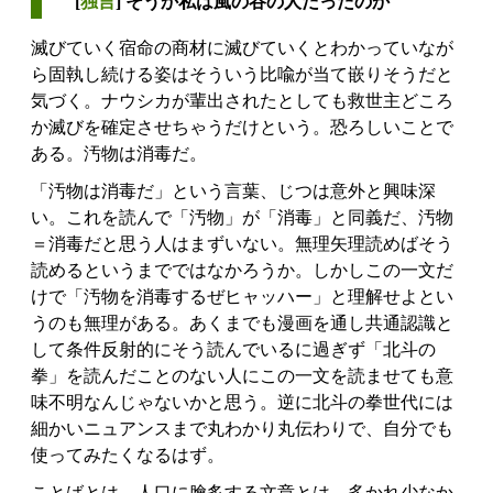
[
独言
] そうか私は風の谷の人だったのか
滅びていく宿命の商材に滅びていくとわかっていなが
ら固執し続ける姿はそういう比喩が当て嵌りそうだと
気づく。ナウシカが輩出されたとしても救世主どころ
か滅びを確定させちゃうだけという。恐ろしいことで
ある。汚物は消毒だ。
「汚物は消毒だ」という言葉、じつは意外と興味深
い。これを読んで「汚物」が「消毒」と同義だ、汚物
＝消毒だと思う人はまずいない。無理矢理読めばそう
読めるというまでではなかろうか。しかしこの一文だ
けで「汚物を消毒するぜヒャッハー」と理解せよとい
うのも無理がある。あくまでも漫画を通し共通認識と
して条件反射的にそう読んでいるに過ぎず「北斗の
拳」を読んだことのない人にこの一文を読ませても意
味不明なんじゃないかと思う。逆に北斗の拳世代には
細かいニュアンスまで丸わかり丸伝わりで、自分でも
使ってみたくなるはず。
ことばとは、人口に膾炙する文章とは、多かれ少なか