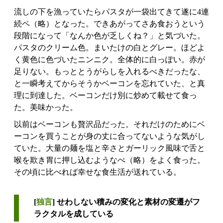
流しの下を漁っていたらパスタが一袋出てきて遂に4連
続ペ（略）となった。できあがってさあ食おうという
段階になって「なんか色が乏しくね？」と気づいた。
パスタのクリーム色。まいたけの白とグレー。ほどよ
く黄色に色づいたニンニク。全体的に白っぽい。赤が
足りない。もっととうがらしを入れるべきだったな、
と一瞬考えてからそうかベーコンを忘れていた、と真
理に到達した。ベーコンだけ別に炒めて載せて食っ
た。美味かった。
以前はベーコンも贅沢品だった。それだけのためにベ
ーコンを買うことが身の丈に合ってないような気がし
ていた。大量の麺を塩と辛さとガーリック風味で舌と
喉を欺き胃に押し込むようなぺ（略）をよく食った。
その頃に比べれば幸せな食生活が送れている。
[
独言
] せわしない積みの変化と素材の変遷がフ
ラクタルを成している