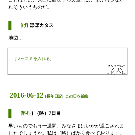
れそういうものだ。
[
げ
] ほぼカタス
地図…
[
ツッコミを入れる
]
2016-06-12
[
長年日記
]
この日を編集
[
料理
] （略）7日目
早いものでもう一週間。みなさまはいかが過ごされま
したでしょうか。私は（略）ばかり食べております。