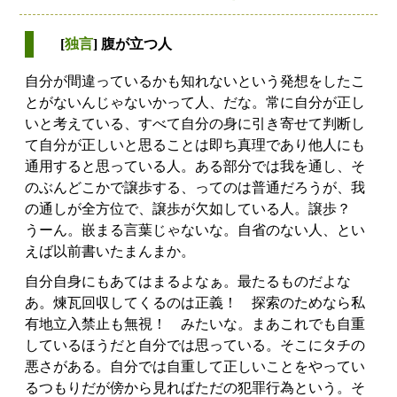
[
独言
] 腹が立つ人
自分が間違っているかも知れないという発想をしたこ
とがないんじゃないかって人、だな。常に自分が正し
いと考えている、すべて自分の身に引き寄せて判断し
て自分が正しいと思ることは即ち真理であり他人にも
通用すると思っている人。ある部分では我を通し、そ
のぶんどこかで譲歩する、ってのは普通だろうが、我
の通しが全方位で、譲歩が欠如している人。譲歩？
うーん。嵌まる言葉じゃないな。自省のない人、とい
えば以前書いたまんまか。
自分自身にもあてはまるよなぁ。最たるものだよな
あ。煉瓦回収してくるのは正義！ 探索のためなら私
有地立入禁止も無視！ みたいな。まあこれでも自重
しているほうだと自分では思っている。そこにタチの
悪さがある。自分では自重して正しいことをやってい
るつもりだが傍から見ればただの犯罪行為という。そ