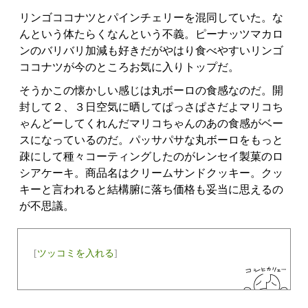
リンゴココナツとパインチェリーを混同していた。な
んという体たらくなんという不義。ピーナッツマカロ
ンのバリバリ加減も好きだがやはり食べやすいリンゴ
ココナツが今のところお気に入りトップだ。
そうかこの懐かしい感じは丸ボーロの食感なのだ。開
封して２、３日空気に晒してぱっさぱさだよマリコち
ゃんどーしてくれんだマリコちゃんのあの食感がベー
スになっているのだ。パッサパサな丸ボーロをもっと
疎にして種々コーティングしたのがレンセイ製菓のロ
シアケーキ。商品名はクリームサンドクッキー。クッ
キーと言われると結構腑に落ち価格も妥当に思えるの
が不思議。
[
ツッコミを入れる
]