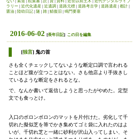
ない
|
索道
|
絵葉書
|
読
|
資
|
資料
|
近世以前土木
|
近代デジタルライブ
ラリー
|
近代化遺産
|
近遺調
|
道路元標
|
道路考古学
|
道路遺産
|
都計
|
醤油
|
陸幼日記
|
隧
|
雑
|
鯖復旧
|
鳴門要塞
2016-06-02
[
長年日記
]
この日を編集
[
独言
] 鬼の首
さも全くチェックしてないような断定口調で言われる
ことほど腹が立つことはない。さも他店より手抜きし
ているような断定をされるとな。
で、なんか書いて返信しようと思ったがやめた。定型
文でも食っとけ。
入口のボロンボロンのマットを片付けた。劣化して千
切れた擬似芝を箒でかき集めてゴミ袋に入れたのはよ
いが、千切れ芝と一緒に砂利が沢山入ってしまい、そ