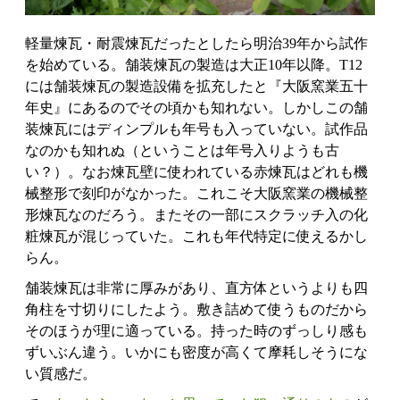
軽量煉瓦・耐震煉瓦だったとしたら明治39年から試作
を始めている。舗装煉瓦の製造は大正10年以降。T12
には舗装煉瓦の製造設備を拡充したと『大阪窯業五十
年史』にあるのでその頃かも知れない。しかしこの舗
装煉瓦にはディンプルも年号も入っていない。試作品
なのかも知れぬ（ということは年号入りようも古
い？）。なお煉瓦壁に使われている赤煉瓦はどれも機
械整形で刻印がなかった。これこそ大阪窯業の機械整
形煉瓦なのだろう。またその一部にスクラッチ入の化
粧煉瓦が混じっていた。これも年代特定に使えるかし
らん。
舗装煉瓦は非常に厚みがあり、直方体というよりも四
角柱を寸切りにしたよう。敷き詰めて使うものだから
そのほうが理に適っている。持った時のずっしり感も
ずいぶん違う。いかにも密度が高くて摩耗しそうにな
い質感だ。