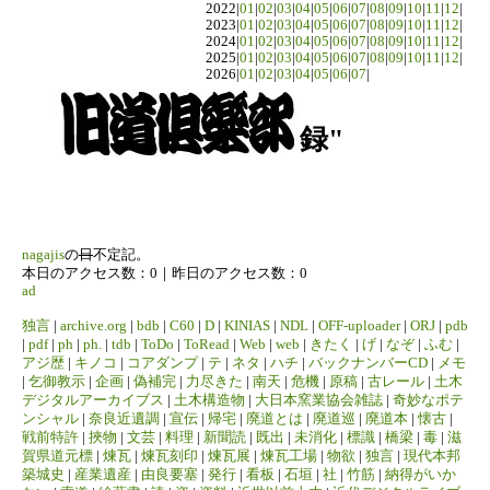
2022|
01
|
02
|
03
|
04
|
05
|
06
|
07
|
08
|
09
|
10
|
11
|
12
|
2023|
01
|
02
|
03
|
04
|
05
|
06
|
07
|
08
|
09
|
10
|
11
|
12
|
2024|
01
|
02
|
03
|
04
|
05
|
06
|
07
|
08
|
09
|
10
|
11
|
12
|
2025|
01
|
02
|
03
|
04
|
05
|
06
|
07
|
08
|
09
|
10
|
11
|
12
|
2026|
01
|
02
|
03
|
04
|
05
|
06
|
07
|
録"
nagajis
の
日
不定記。
本日のアクセス数：0｜昨日のアクセス数：0
ad
独言
|
archive.org
|
bdb
|
C60
|
D
|
KINIAS
|
NDL
|
OFF-uploader
|
ORJ
|
pdb
|
pdf
|
ph
|
ph.
|
tdb
|
ToDo
|
ToRead
|
Web
|
web
|
きたく
|
げ
|
なぞ
|
ふむ
|
アジ歴
|
キノコ
|
コアダンプ
|
テ
|
ネタ
|
ハチ
|
バックナンバーCD
|
メモ
|
乞御教示
|
企画
|
偽補完
|
力尽きた
|
南天
|
危機
|
原稿
|
古レール
|
土木
デジタルアーカイブス
|
土木構造物
|
大日本窯業協会雑誌
|
奇妙なポテ
ンシャル
|
奈良近遺調
|
宣伝
|
帰宅
|
廃道とは
|
廃道巡
|
廃道本
|
懐古
|
戦前特許
|
挾物
|
文芸
|
料理
|
新聞読
|
既出
|
未消化
|
標識
|
橋梁
|
毒
|
滋
賀県道元標
|
煉瓦
|
煉瓦刻印
|
煉瓦展
|
煉瓦工場
|
物欲
|
独言
|
現代本邦
築城史
|
産業遺産
|
由良要塞
|
発行
|
看板
|
石垣
|
社
|
竹筋
|
納得がいか