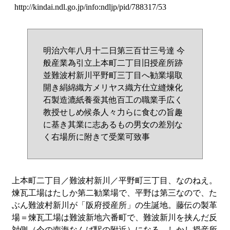
http://kindai.ndl.go.jp/info:ndljp/pid/788317/53
明治六年八月十二日第三百廿三号達 今
般産業為引立上本町二丁目旧授産所跡
並難波村新川平野町三丁目へ勧業場取
開き絹綿織方メリヤス織方仕立縫煉化
石製造漉紙養蚕其他百工の職業手広く
教授せしめ候条人々力らに食むの旨趣
に基き其業に志あるもの男女の差別な
く右場所に附きて受業可致事
上本町二丁目／難波村新川／平野町三丁目、なのねえ。
煉瓦工場はたしか第二勧業場で、平野は第三なので、た
ぶん難波村新川が「阪府授産所」の生誕地。藤伝の製革
場＝煉瓦工場は難波新地六番町で、難波新川を挟んだ反
対側（今の南海なんば駅の附近）になる。しかし授産所