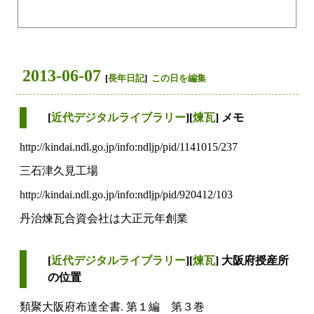
2013-06-07
[
長年日記
]
この日を編集
[
近代デジタルライブラリー
][
煉瓦
] メモ
http://kindai.ndl.go.jp/info:ndljp/pid/1141015/237
三石津久見工場
http://kindai.ndl.go.jp/info:ndljp/pid/920412/103
丹治煉瓦合資会社は大正元年創業
[
近代デジタルライブラリー
][
煉瓦
] 大阪府授産所
の位置
類聚大阪府布達全書. 第１編 第３巻