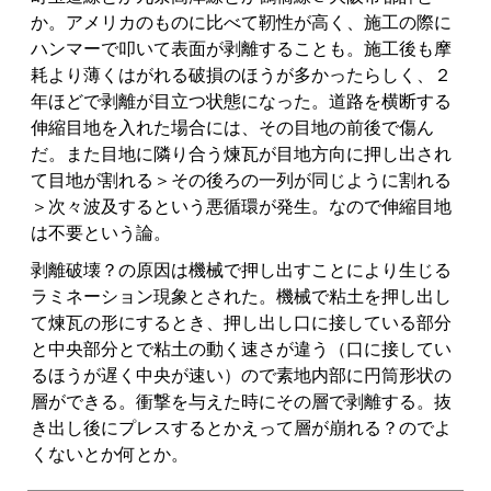
か。アメリカのものに比べて靭性が高く、施工の際に
ハンマーで叩いて表面が剥離することも。施工後も摩
耗より薄くはがれる破損のほうが多かったらしく、２
年ほどで剥離が目立つ状態になった。道路を横断する
伸縮目地を入れた場合には、その目地の前後で傷ん
だ。また目地に隣り合う煉瓦が目地方向に押し出され
て目地が割れる＞その後ろの一列が同じように割れる
＞次々波及するという悪循環が発生。なので伸縮目地
は不要という論。
剥離破壊？の原因は機械で押し出すことにより生じる
ラミネーション現象とされた。機械で粘土を押し出し
て煉瓦の形にするとき、押し出し口に接している部分
と中央部分とで粘土の動く速さが違う（口に接してい
るほうが遅く中央が速い）ので素地内部に円筒形状の
層ができる。衝撃を与えた時にその層で剥離する。抜
き出し後にプレスするとかえって層が崩れる？のでよ
くないとか何とか。