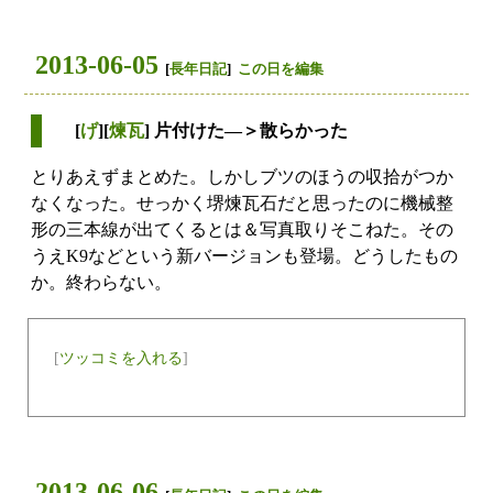
2013-06-05
[
長年日記
]
この日を編集
[
げ
][
煉瓦
] 片付けた―＞散らかった
とりあえずまとめた。しかしブツのほうの収拾がつか
なくなった。せっかく堺煉瓦石だと思ったのに機械整
形の三本線が出てくるとは＆写真取りそこねた。その
うえK9などという新バージョンも登場。どうしたもの
か。終わらない。
[
ツッコミを入れる
]
2013-06-06