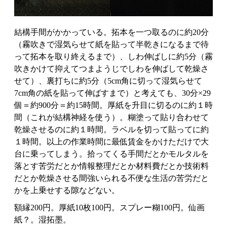
結構手間がかかっている。拓本を一つ取るのに約20分
（霧吹きで湿気らせて紙を貼って半乾きになるまで待
って拓本を取り終えるまで）、しわ伸ばしに約5分（霧
吹きかけて抑えてつまようじでしわを伸ばして乾燥さ
せて）、裏打ちに約5分（5cm角に切って湿気らせて
7cm角の紙を貼って伸ばすまで）と考えても、30分×29
個＝約900分＝約15時間。厚紙を升目に切るのに約１時
間（これが結構神経を使う）。糊塗って貼り合わせて
乾燥させるのに約１時間。ラベルを切って貼ってに約
１時間。以上の作業時間に最低賃金をかけただけで大
台に乗ってしまう。拾ってくる手間だとかモルタルを
落とす苦労だとか情報整理だとか材料費だとか技術料
だとか乾燥させる間強いられる不便な生活の苦労だと
かを上乗せする隙などない。
額縁200円。厚紙10枚100円。スプレー糊100円。仙画
紙？。湿拓墨。