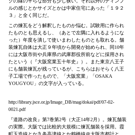
クの縁の平らな部分も少し狭い。それ以外のディンプ
ルの感じとかサイズとかは中家住宅にあった「１９２
３」と全く同じだ。
この煉瓦をどう解釈したものか悩む。試験用に作られ
たものとも思えるし、（あとで左隅に入れるようにな
った）年度を潰して使いまわしたものとも取れる。舗
装煉瓦自体は大正９年頃から開発が始められ、同10年
には大阪市街や兵庫県の武庫郡役所前などに採用され
たという（『大阪窯業五十年史』）。また東京八王子
にも舗装煉瓦が残っているが、こちらはおそらく八王
子工場で作ったもので、「大阪窯業」「OSAKA
YOUGYOU」の文字が入っている。
http://library.jsce.or.jp/Image_DB/mag/dokai/pdf/07-02-
0021.pdf
『道路の改良』第7巻第2号（大正14年2月）。煉瓦舗装
の実際。大阪では比較的大規模に煉瓦舗装を採用。霞
町玉造線とか九条高津線とか鶴橋線＠大阪市都計と