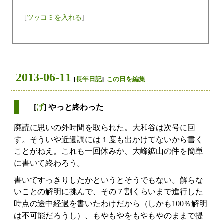
[
ツッコミを入れる
]
2013-06-11
[
長年日記
]
この日を編集
[
げ
] やっと終わった
廃読に思いの外時間を取られた。大和谷は次号に回
す。そういや近遺調には１度も出かけてないから書く
ことがねえ。これも一回休みか、大峰鉱山の件を簡単
に書いて終わろう。
書いてすっきりしたかというとそうでもない。解らな
いことの解明に挑んで、その７割くらいまで進行した
時点の途中経過を書いたわけだから（しかも100％解明
は不可能だろうし）、もやもやをもやもやのままで提