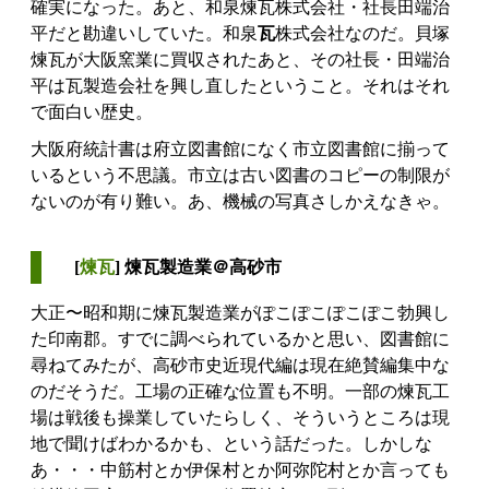
確実になった。あと、和泉煉瓦株式会社・社長田端治
平だと勘違いしていた。和泉
瓦
株式会社なのだ。貝塚
煉瓦が大阪窯業に買収されたあと、その社長・田端治
平は瓦製造会社を興し直したということ。それはそれ
で面白い歴史。
大阪府統計書は府立図書館になく市立図書館に揃って
いるという不思議。市立は古い図書のコピーの制限が
ないのが有り難い。あ、機械の写真さしかえなきゃ。
[
煉瓦
] 煉瓦製造業＠高砂市
大正〜昭和期に煉瓦製造業がぽこぽこぽこぽこ勃興し
た印南郡。すでに調べられているかと思い、図書館に
尋ねてみたが、高砂市史近現代編は現在絶賛編集中な
のだそうだ。工場の正確な位置も不明。一部の煉瓦工
場は戦後も操業していたらしく、そういうところは現
地で聞けばわかるかも、という話だった。しかしな
あ・・・中筋村とか伊保村とか阿弥陀村とか言っても