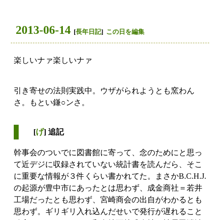
2013-06-14
[
長年日記
]
この日を編集
楽しいナァ楽しいナァ
引き寄せの法則実践中。ウザがられようとも窯わん
さ。もとい鎌○ンさ。
[
げ
] 追記
幹事会のついでに図書館に寄って、念のためにと思っ
て近デジに収録されていない統計書を読んだら、そこ
に重要な情報が３件くらい書かれてた。まさかB.C.H.J.
の起源が豊中市にあったとは思わず、成金商社＝若井
工場だったとも思わず、宮崎商会の出自がわかるとも
思わず。ギリギリ入れ込んだせいで発行が遅れること