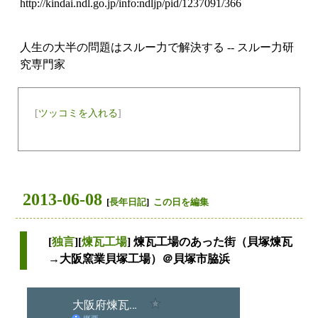
http://kindai.ndl.go.jp/info:ndljp/pid/1237091/366
人生の大半の問題はスルー力で解決する -- スルー力研
究専門家
[
ツッコミを入れる
]
2013-06-08
[
長年日記
]
この日を編集
[
独言
][
煉瓦工場
] 煉瓦工場のあった街（貝塚煉瓦
→大阪窯業貝塚工場）＠貝塚市脇浜