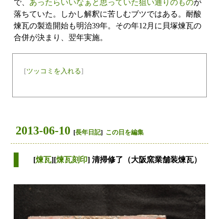
で、
あったらいいなぁと思っていた狙い通りのもの
が
落ちていた。しかし解釈に苦しむブツではある。耐酸
煉瓦の製造開始も明治39年。その年12月に貝塚煉瓦の
合併が決まり、翌年実施。
[
ツッコミを入れる
]
2013-06-10
[
長年日記
]
この日を編集
[
煉瓦
][
煉瓦刻印
] 清掃修了（大阪窯業舗装煉瓦）