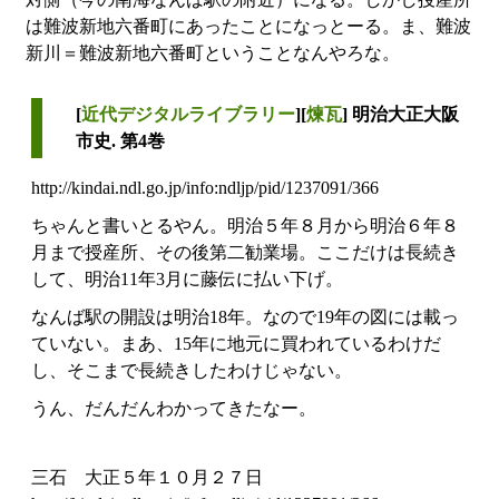
は難波新地六番町にあったことになっとーる。ま、難波
新川＝難波新地六番町ということなんやろな。
[
近代デジタルライブラリー
][
煉瓦
] 明治大正大阪
市史. 第4巻
http://kindai.ndl.go.jp/info:ndljp/pid/1237091/366
ちゃんと書いとるやん。明治５年８月から明治６年８
月まで授産所、その後第二勧業場。ここだけは長続き
して、明治11年3月に藤伝に払い下げ。
なんば駅の開設は明治18年。なので19年の図には載っ
ていない。まあ、15年に地元に買われているわけだ
し、そこまで長続きしたわけじゃない。
うん、だんだんわかってきたなー。
三石 大正５年１０月２７日