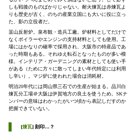
しも戦後のものばかりじゃない。耐火煉瓦は赤煉瓦よ
りも歴史が古く、のちの産業立国にも大いに役に立っ
た、影の立役者だ。
韮山反射炉。泉布観・造兵工廠。炉材料としてだけで
なくボイラーやエンジンの支持材料としても使用。工
場にはかなりの確率で採用され、大阪市の特産品であ
った時期もある。それゆえ転石となったものが多い模
様。インテリア・ガーデニングの素材としても使い手
がある（ために方々に散ってしまい年代特定には利用
し辛い）。マジ炉に使われた場合は消耗材。
明治20年代には岡山県三石での生産が始まる。品川白
煉瓦分工場＠大阪は伊賀地方の良土を使うため。SKナ
ンバーの意味はわかったがいつ頃から表記しだすのか
把握できていない。
[
煉瓦
] 刻印…？