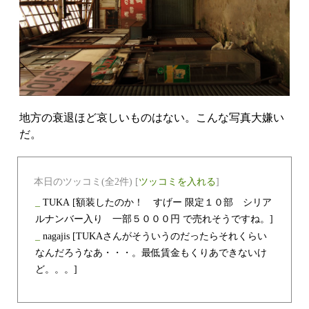
地方の衰退ほど哀しいものはない。こんな写真大嫌い
だ。
本日のツッコミ(全2件) [
ツッコミを入れる
]
_
TUKA
[額装したのか！ すげー 限定１０部 シリア
ルナンバー入り 一部５０００円 で売れそうですね。]
_
nagajis
[TUKAさんがそういうのだったらそれくらい
なんだろうなあ・・・。最低賃金もくりあできないけ
ど。。。]