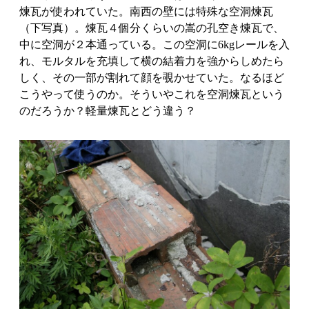
煉瓦が使われていた。南西の壁には特殊な空洞煉瓦
（下写真）。煉瓦４個分くらいの嵩の孔空き煉瓦で、
中に空洞が２本通っている。この空洞に6kgレールを入
れ、モルタルを充填して横の結着力を強からしめたら
しく、その一部が割れて顔を覗かせていた。なるほど
こうやって使うのか。そういやこれを空洞煉瓦という
のだろうか？軽量煉瓦とどう違う？