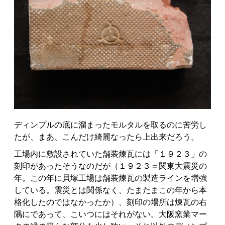
ディンプルの底に溜まったモルタルを取るのに苦労し
たが、まあ、こんだけ綺麗なったら上出来だろう。
工場内に敷設されていた舗装煉瓦には「１９２３」の
刻印があったそうなのだが（１９２３＝関東大震災の
年。この年に貝塚工場は舗装煉瓦の製造ラインを増強
している。震災とは関係なく、たまたまこの年から本
格化したのではなかったか）、刻印の場所は煉瓦の右
隅にであって、こいつにはそれがない。大阪窯業マー