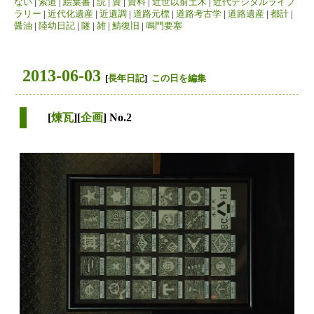
ない
|
索道
|
絵葉書
|
読
|
資
|
資料
|
近世以前土木
|
近代デジタルライブ
ラリー
|
近代化遺産
|
近遺調
|
道路元標
|
道路考古学
|
道路遺産
|
都計
|
醤油
|
陸幼日記
|
隧
|
雑
|
鯖復旧
|
鳴門要塞
2013-06-03
[
長年日記
]
この日を編集
[
煉瓦
][
企画
] No.2