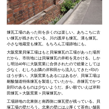
煉瓦工場のあった街を歩くのは楽しい。あちこちに古
い煉瓦が残されている。川の護岸も煉瓦。溝も煉瓦。
小さな地蔵堂も煉瓦。もちろん工場跡地にも。
大阪窯業貝塚工場はもと貝塚煉瓦の工場があった場所
だから、市街地には貝塚煉瓦の井桁を見かける。しか
し明治40年に大阪窯業に合併されたので総量としては
少なく、むしろお隣の岸和田から流入してきた×印の
ほうが多い。大阪窯業もあるにはあるが、貝塚工場は
耐酸舗道特殊煉瓦を製造していたから、赤煉瓦でかつ
刻印のあるものは少ないようだ。多い順でいえば岸和
田煉瓦＞大阪窯業＞貝塚煉瓦か。
工場跡地の北東側と南西側に煉瓦壁が残っている。貝
塚工場の壁だろう。北東の壁にはぶ厚くて茶色い舗装