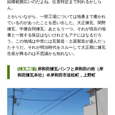
結構範囲広いのだよね。位置特定まで到れるかしら
ん。
とかいいながら、一部工場については地番まで書かれ
ているのがあったことを思い出した。大正煉瓦、関野
煉瓦、中播合同煉瓦、あともう一つ。それが現在の地
番と一致する保証はないけれどもアテにはなるだろ
う。この地域は中世には瓦製造・土器製造が盛んだっ
たそうだ。それが明治時代をスルーして大正期に煉瓦
生産が興るのは不思議かも知れない。
[
煉瓦工場
] 岸和田煉瓦パンフと岸和田の街（岸
和田煉瓦本社）＠岸和田市並松町，上野町