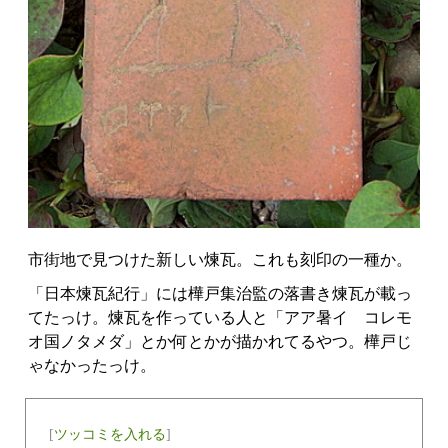
市街地で見つけた新しい煉瓦。これも刻印の一種か。
「日本煉瓦紀行」には樺戸集治監の落書き煉瓦が載っ
てたっけ。煉瓦を作っている人と「アア暑イ コレモ
オ国ノタメダ」とか何とかが描かれてるやつ。樺戸じ
ゃなかったっけ。
[
ツッコミを入れる
]