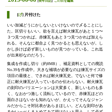
[
長年日記
]
この日を編集
[
げ
] 片付けた
いい加減どうにかしないといけないので〆ることにし
た。区切りもいい。欲を言えば耐火煉瓦があと１つ〜
３つ見つかれば。赤煉瓦もあと３つ見つかれば加えら
れる。そんなに都合よく見つかるとも思えないが。し
かし歩けば必ず新しいものが見つかっている。これ迄
が出来杉なのだろう。
集成を作成し切り（約8MB）、補足資料としての廃読
No.39を作成中。大きな補填が必要なのは煉瓦サイズの
項目の最後と、できれば耐火煉瓦史。でないと何で修
正に耐火煉瓦が入っているのか伝わらない。耐火煉瓦
の刻印のバリエーションは大変多く、新しいものも多
く、なおかつ激しく流転しているので、赤煉瓦ほどの
面白さはないかも知れないが、かえってそんなジャン
ルだからこそ対比表があらまほしい。どんな刻印があ
るかいっぺんまとめてみて損はないと思う。して必ず