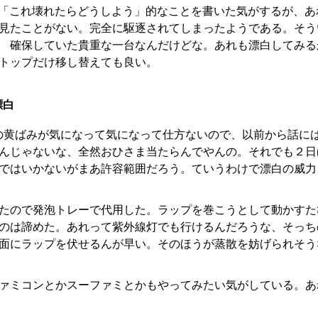
や前回「これ壊れたらどうしよう」的なことを書いた気がするが、
見たことがない。完全に駆逐されてしまったようである。そうい
 確保していた貴重な一台なんだけどな。あれも漂白してみる
トップだけ移し替えても良い。
漂白
ドの黄ばみが気になって気になって仕方ないので、以前から話に
んじゃないな、全然おひさま当たらんでやんの。それでも２日
ではいかないがまあ許容範囲だろう。ていうわけで漂白の威力
たので発泡トレーで代用した。ラップを巻こうとして動かすた
のは諦めた。あれって紫外線灯でも行けるんだろうな、そっち
面にラップを伏せるんが早い。そのほうが蒸散を妨げられそう
ァミコンとかスーファミとかもやってみたい気がしている。あ