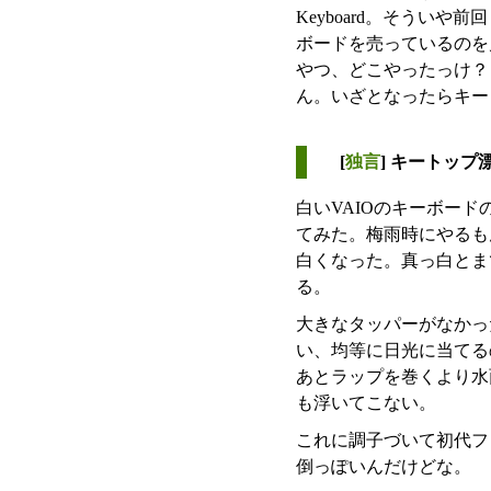
Keyboard。そうい
ボードを売っているのを
やつ、どこやったっけ？
ん。いざとなったらキー
[
独言
] キートップ
白いVAIOのキーボー
てみた。梅雨時にやるも
白くなった。真っ白とま
る。
大きなタッパーがなかっ
い、均等に日光に当てる
あとラップを巻くより水
も浮いてこない。
これに調子づいて初代フ
倒っぽいんだけどな。