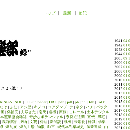
トップ
最新
追記
1941|
04
|
1942|
01
|
1943|
01
|
録"
1944|
01
|
2005|
09
|
2006|
01
|
2007|
01
|
2008|
01
|
2009|
01
|
2010|
01
|
2011|
01
|
アクセス数：0
2012|
01
|
2013|
01
|
2014|
01
|
2015|
01
|
KINIAS
|
NDL
|
OFF-uploader
|
ORJ
|
pdb
|
pdf
|
ph
|
ph.
|
tdb
|
ToDo
|
2016|
01
|
なぞ
|
ふむ
|
アジ歴
|
キノコ
|
コアダンプ
|
テ
|
ネタ
|
ハチ
|
バック
2017|
01
|
企画
|
偽補完
|
力尽きた
|
南天
|
危機
|
原稿
|
古レール
|
土木デジタル
2018|
01
|
日本窯業協会雑誌
|
奇妙なポテンシャル
|
奈良近遺調
|
宣伝
|
帰宅
|
2019|
01
|
|
戦前特許
|
挾物
|
文芸
|
料理
|
新聞読
|
既出
|
未消化
|
標識
|
橋梁
|
2020|
01
|
印
|
煉瓦展
|
煉瓦工場
|
物欲
|
独言
|
現代本邦築城史
|
産業遺産
|
由
2021|
01
|