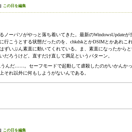
]
この日を編集
ノーパソがやっと落ち着いてきた。最新のWindowsUpdate
行こうとする状態だったのを、chkdskとかDSIMとかあれ
はずいぶん素直に動いてくれている。ま、素直になったからと
いだろうけど。直すだけ直して満足というパターン。
思うんだ……。セーフモードで起動して虐殺したのがいかんか
上それ以外に何もしようがないんである。
]
この日を編集