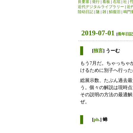
良要塞
|
発行
|
看板
|
石垣
|
社
|
近代デジタルライブラリー
|
近
陸幼日記
|
隧
|
雑
|
鯖復旧
|
鳴門
2019-07-01
[
長年日記
[
独言
] うーむ
もう7月だ。ちゃっちゃ
けるために別子へ行った
総展示数、たぶん過去最
う。個々の解説は現時点
その説明の方法の最適解
ぜ。
[
ph.
] 蝉