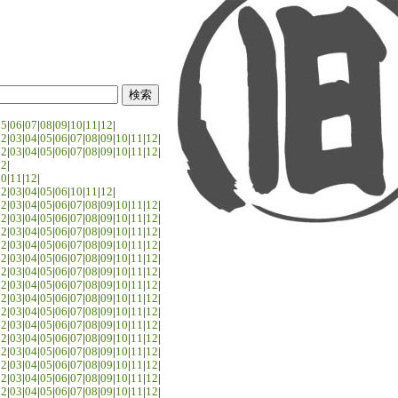
05
|
06
|
07
|
08
|
09
|
10
|
11
|
12
|
02
|
03
|
04
|
05
|
06
|
07
|
08
|
09
|
10
|
11
|
12
|
02
|
03
|
04
|
05
|
06
|
07
|
08
|
09
|
10
|
11
|
12
|
02
|
10
|
11
|
12
|
02
|
03
|
04
|
05
|
06
|
10
|
11
|
12
|
02
|
03
|
04
|
05
|
06
|
07
|
08
|
09
|
10
|
11
|
12
|
02
|
03
|
04
|
05
|
06
|
07
|
08
|
09
|
10
|
11
|
12
|
02
|
03
|
04
|
05
|
06
|
07
|
08
|
09
|
10
|
11
|
12
|
02
|
03
|
04
|
05
|
06
|
07
|
08
|
09
|
10
|
11
|
12
|
02
|
03
|
04
|
05
|
06
|
07
|
08
|
09
|
10
|
11
|
12
|
02
|
03
|
04
|
05
|
06
|
07
|
08
|
09
|
10
|
11
|
12
|
02
|
03
|
04
|
05
|
06
|
07
|
08
|
09
|
10
|
11
|
12
|
02
|
03
|
04
|
05
|
06
|
07
|
08
|
09
|
10
|
11
|
12
|
02
|
03
|
04
|
05
|
06
|
07
|
08
|
09
|
10
|
11
|
12
|
02
|
03
|
04
|
05
|
06
|
07
|
08
|
09
|
10
|
11
|
12
|
02
|
03
|
04
|
05
|
06
|
07
|
08
|
09
|
10
|
11
|
12
|
02
|
03
|
04
|
05
|
06
|
07
|
08
|
09
|
10
|
11
|
12
|
02
|
03
|
04
|
05
|
06
|
07
|
08
|
09
|
10
|
11
|
12
|
02
|
03
|
04
|
05
|
06
|
07
|
08
|
09
|
10
|
11
|
12
|
02
|
03
|
04
|
05
|
06
|
07
|
08
|
09
|
10
|
11
|
12
|