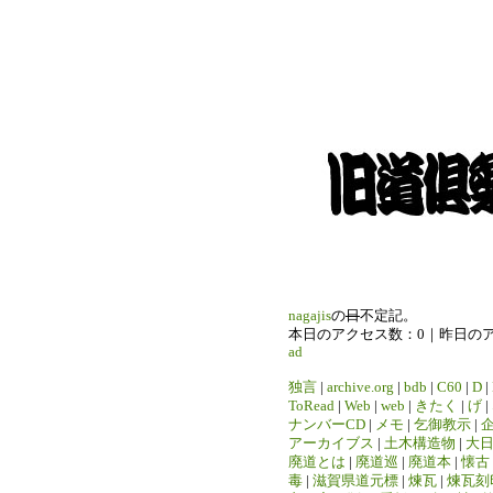
nagajis
の
日
不定記。
本日のアクセス数：0｜昨日の
ad
独言
|
archive.org
|
bdb
|
C60
|
D
|
ToRead
|
Web
|
web
|
きたく
|
げ
|
ナンバーCD
|
メモ
|
乞御教示
|
アーカイブス
|
土木構造物
|
大
廃道とは
|
廃道巡
|
廃道本
|
懐古
毒
|
滋賀県道元標
|
煉瓦
|
煉瓦刻