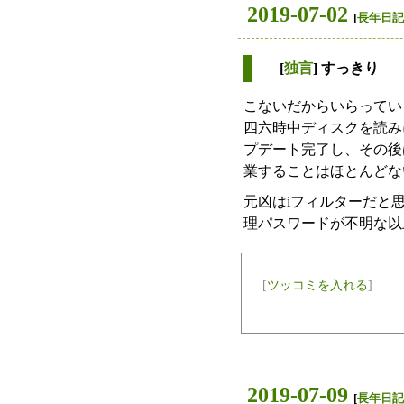
2019-07-02
[
長年日記
[
独言
] すっきり
こないだからいらっている
四六時中ディスクを読みに
プデート完了し、その後
業することはほとんどな
元凶はiフィルターだと
理パスワードが不明な以
[
ツッコミを入れる
]
2019-07-09
[
長年日記