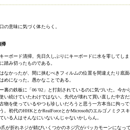
口の意味に気づく体たらく。
清掃
キーボード清掃。先日久しぶりにキーボードに水を零してしま
に踏み切ったものである。
はなかったが、間に挟むべきフィルムの位置を間違えたり底面
はめになった。愚かなことである。
裏の鉄板に「06 '02」と打刻されているのに気づいた。今か
使い続けていたわけではない。先代が壊れて買い直した中古だ
古物を使っているやつも珍しいだろうと思う一方本当に拘って
初代のHHKとかRealForceとかMicrosoftのエルゴノミ
ている人はそんなにいないんじゃないかしらん。
爪が折れネジが錆びいくつかのネジ穴がバッカモーンになっている初