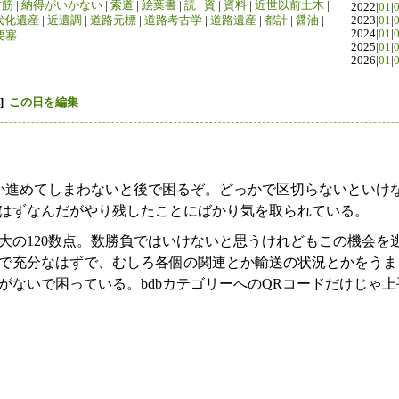
竹筋
|
納得がいかない
|
索道
|
絵葉書
|
読
|
資
|
資料
|
近世以前土木
|
2022|
01
|
代化遺産
|
近遺調
|
道路元標
|
道路考古学
|
道路遺産
|
都計
|
醤油
|
2023|
01
|
2024|
01
|
要塞
2025|
01
|
2026|
01
|
]
この日を編集
か進めてしまわないと後で困るぞ。どっかで区切らないといけ
はずなんだがやり残したことにばかり気を取られている。
大の120数点。数勝負ではいけないと思うけれどもこの機会を
で充分なはずで、むしろ各個の関連とか輸送の状況とかをうま
がないで困っている。bdbカテゴリーへのQRコードだけじゃ