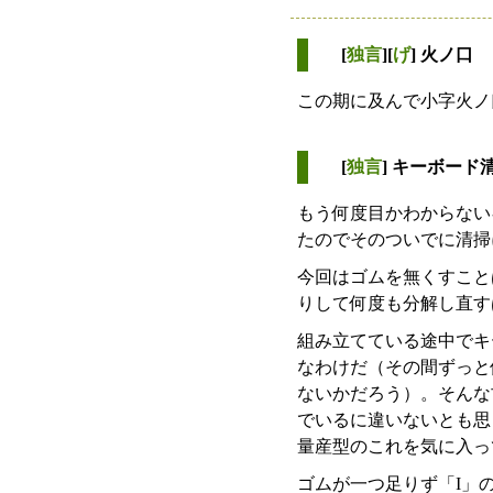
[
独言
][
げ
] 火ノ口
この期に及んで小字火ノ
[
独言
] キーボード
もう何度目かわからない
たのでそのついでに清掃
今回はゴムを無くすこと
りして何度も分解し直す
組み立てている途中でキー
なわけだ（その間ずっと
ないかだろう）。そんな
でいるに違いないとも思う。
量産型のこれを気に入っ
ゴムが一つ足りず「I」の