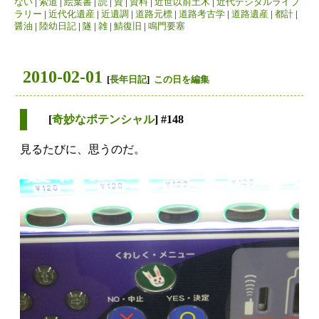
ない
|
索道
|
絵葉書
|
読
|
資
|
資料
|
近世以前土木
|
近代デジタルライブ
ラリー
|
近代化遺産
|
近遺調
|
道路元標
|
道路考古学
|
道路遺産
|
都計
|
醤油
|
陸幼日記
|
隧
|
雑
|
鯖復旧
|
鳴門要塞
2010-02-01
[
長年日記
]
この日を編集
[
奇妙なポテンシャル
] #148
見るたびに、思うのだ。