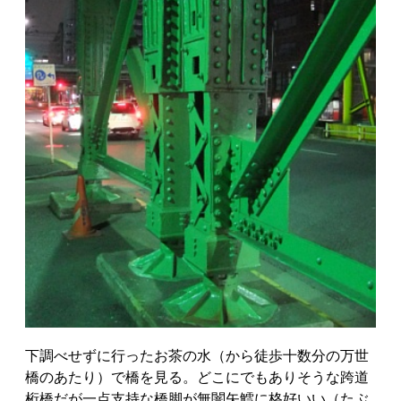
下調べせずに行ったお茶の水（から徒歩十数分の万世
橋のあたり）で橋を見る。どこにでもありそうな跨道
桁橋だが一点支持な橋脚が無闇矢鱈に格好いい（たぶ