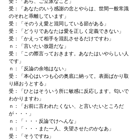
受：「あら、ご立派なこと」
受：「あなたのいう感謝の念とやらは、世間一般常識
のそれと乖離しています」
受：「そのうえ愛と混同している節がある」
受：「どうりであなたは愛を正しく定義できない」
受：「かえって相手を混乱させるだけですわ」
ｎ：「言いたい放題だな」
受：「この際言っておきます。あなたはいやらしい人
です」
ｎ：「反論の余地はない」
受：「本心はいつも心の奥底に納って。表面ばかり取
り繕おうとする」
受：「ひとはそういう所に敏感に反応します。匂いで
わかりますわ」
ｎ：「お前に言われたくない、と言いたいところだ
が・・・」
ｎ：「・・・反論でけへんな」
ｎ：「・・・また一人、失望させたのかなあ」
受：「そうですね」