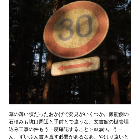
草の薄い頃だったおかげで発見がいくつか。飯能側の
石積みも坑口周辺と手前とで違うな。文書館の樋管埋
込み工事の件もう一度確認すること＞nagajis。うー
ん、ずいぶん書き直す必要があるなあ。やはり遠いと