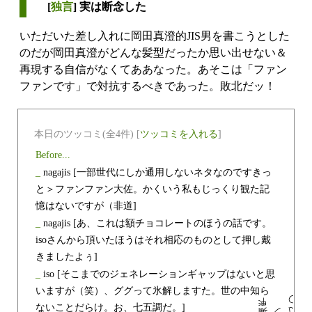
[
独言
] 実は断念した
いただいた差し入れに岡田真澄的JIS男を書こうとした
のだが岡田真澄がどんな髪型だったか思い出せない＆
再現する自信がなくてああなった。あそこは「ファン
ファンです」で対抗するべきであった。敗北だッ！
本日のツッコミ(全4件) [
ツッコミを入れる
]
Before...
_
nagajis
[一部世代にしか通用しないネタなのですきっ
と＞ファンファン大佐。かくいう私もじっくり観た記
憶はないですが（非道]
_
nagajis
[あ、これは額チョコレートのほうの話です。
isoさんから頂いたほうはそれ相応のものとして押し戴
きましたよぅ]
_
iso
[そこまでのジェネレーションギャップはないと思
いますが（笑）、ググって氷解しますた。世の中知ら
ないことだらけ。お、七五調だ。]