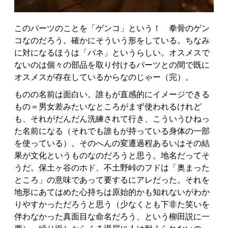
このパーツのことを「ゲンコ」という！ 拳骨のゲン
コなのだろう。確かにそういう形をしている。ちなみ
に対になるほうは「バネ」というらしい。オスメスで
ないのは個々の部品を取り付けるパーツとの間で既に
オスメスが存在しているからなのじゃー（完）。
ものの名前は面白い。誰もが直感的にイメージできる
もの＝男女差みたいなところがまず使われるけれど
も、それがだんだん洗練されて行き、こういうひねっ
た名前になる（それでも誰もが持っている身体の一部
を使っている）。そのへんの変遷過程あるいはその結
果が文化というものなのだろうと思う。地名だってそ
うだ。保土ヶ谷のホド、不土野峠のフドは「奥まった
ところ」の意味であって要するにアレだった。それを
地形にあてはめた心持ちは原始的かも知れないがわか
りやすかっただろうと思う（少なくとも下非た笑いを
伴わなかった真面目な命名だろう、という柳田説に一