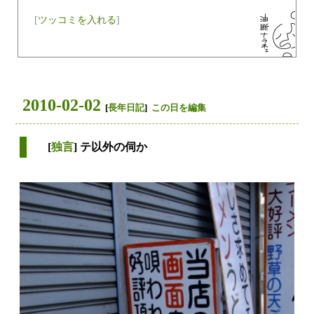
[
ツッコミを入れる
]
2010-02-02
[
長年日記
]
この日を編集
[
独言
] テ以外の伺か