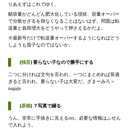
りあえずはこれでゆく。
鯖容量がどんどん肥大化している現状、容量オーバー
で分散せざるを得なくなることはないはず。問題は転
送量と負荷増大をどうやって押さえるかだよ。
※最新号だけで転送量オーバーするようになればどう
しようも茄子なのではないか。
[
独言
] 要らない子なので勝手にする
二つに分ければ文句を言われ、一つにまとめれば長過
ぎると言われ。要らない子は大変だ。ざまーみろ＞
nagajis
[
原稿
] ？写真で綴る
うん、非常に手抜きに見えるorz。必要な情報はふせん
で入れよう。