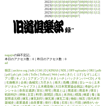
2022|
01
|
02
|
03
|
04
|
05
|
06
|
07
|
08
|
09
|
10
|
11
|
12
|
2023|
01
|
02
|
03
|
04
|
05
|
06
|
07
|
08
|
09
|
10
|
11
|
12
|
2024|
01
|
02
|
03
|
04
|
05
|
06
|
07
|
08
|
09
|
10
|
11
|
12
|
2025|
01
|
02
|
03
|
04
|
05
|
06
|
07
|
08
|
09
|
10
|
11
|
12
|
2026|
01
|
02
|
03
|
04
|
05
|
06
|
07
|
録"
nagajis
の
日
不定記。
本日のアクセス数：0｜昨日のアクセス数：0
ad
独言
|
archive.org
|
bdb
|
C60
|
D
|
KINIAS
|
NDL
|
OFF-uploader
|
ORJ
|
pdb
|
pdf
|
ph
|
ph.
|
tdb
|
ToDo
|
ToRead
|
Web
|
web
|
きたく
|
げ
|
なぞ
|
ふむ
|
アジ歴
|
キノコ
|
コアダンプ
|
テ
|
ネタ
|
ハチ
|
バックナンバーCD
|
メモ
|
乞御教示
|
企画
|
偽補完
|
力尽きた
|
南天
|
危機
|
原稿
|
古レール
|
土木
デジタルアーカイブス
|
土木構造物
|
大日本窯業協会雑誌
|
奇妙なポテ
ンシャル
|
奈良近遺調
|
宣伝
|
帰宅
|
廃道とは
|
廃道巡
|
廃道本
|
懐古
|
戦前特許
|
挾物
|
文芸
|
料理
|
新聞読
|
既出
|
未消化
|
標識
|
橋梁
|
毒
|
滋
賀県道元標
|
煉瓦
|
煉瓦刻印
|
煉瓦展
|
煉瓦工場
|
物欲
|
独言
|
現代本邦
築城史
|
産業遺産
|
由良要塞
|
発行
|
看板
|
石垣
|
社
|
竹筋
|
納得がいか