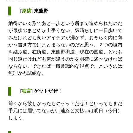
[
原稿
] 東熊野
納得のいく形であと一歩という所まで進められたのだ
が最後のまとめが上手くない。気晴らしに一日歩いて
みたけれども良いアイデアが湧かず。おそらく内に向
かう書き方ではまとまらないのだと思う。２つの垣内
を結ぶ道、在所道、東熊野街道、現在の国道、どれも
同じ道だけれども何が違うのかを明確に述べなければ
ならない。できれば一般常識的な視点で。というのは
無理かも試練な。
[
独言
] ゲットだぜ！
前々から欲しかったものゲットだぜ！といってもまだ
手元には届いてないが。連絡と支払いは明日（今日）
しよう。