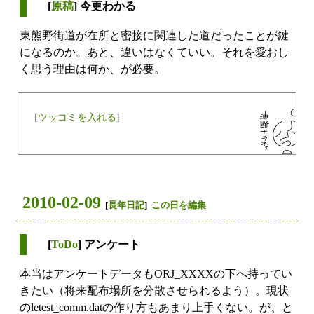
[
原稿
] 今更わかる
東熊野街道が在所と密接に関連した道だったことが鍵
になるのか。あと、違いはなくていい。それを愛おし
く思う理由は何か、が必要。
[
ツッコミを入れる
]
2010-02-09
[
長年日記
]
この日を編集
[
ToDo
] アンケート
本当はアンケートデータもORJ_XXXXの下へ持ってい
きたい（将来配布場所を分散させられるよう）。現状
のletest_comm.datの作り方もあまり上手くない。が、と