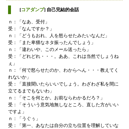
[
コアダンプ
] 自己完結的会話
ｎ：「なあ、受付」
受：「なんですか？」
ｎ：「どうもおれ、人を怒らせたみたいなんだ」
受：「また卑猥なネタ振ったんでしょう」
ｎ：「違わいや、このメール送ったら」
受：「どれどれ・・・。ああ、これは当然でしょうね
ぇ」
ｎ：「何で怒らせたのか、わからへん・・・教えてく
れないか」
受：「直接聞いたらいいでしょう。わざわざ私を間に
立てるまでもないわ」
ｎ：「そこを何とか。お前ならわかるだろ？」
受：「そういう意気地無しなところ、直した方がいい
ですよ」
ｎ：「うぐぅ」
受：「第一、あなたは自分の立ち位置を理解していな