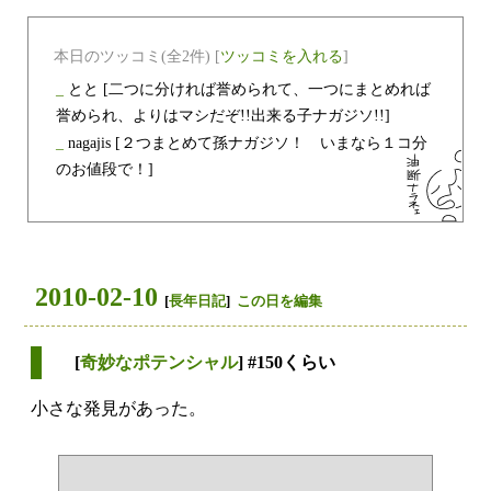
本日のツッコミ(全2件) [
ツッコミを入れる
]
_
とと
[二つに分ければ誉められて、一つにまとめれば
誉められ、よりはマシだぞ!!出来る子ナガジソ!!]
_
nagajis
[２つまとめて孫ナガジソ！ いまなら１コ分
のお値段で！]
2010-02-10
[
長年日記
]
この日を編集
[
奇妙なポテンシャル
] #150くらい
小さな発見があった。