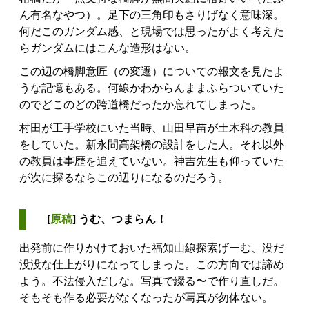
ん有名なやつ）。足下の三角印もさりげなく意味深。
何だこのガンダム感、と現場では思ったがよく考えた
らガンダムにはこんな造形はない。
この辺の橋脚意匠（の変遷）についての報文を見たよ
うな記憶もある。何線かわからんままふらついていた
のでどこのどの跨道橋だったか忘れてしまった。
村田が工手学校にいた当時、山田早苗が土木科の教員
をしていた。新永間高架橋の設計をした人。それ以外
の教員は事歴を追えていない。神吉先生も仰っていた
が次に探るならこの辺りになるのだろう。
[
原稿
] うむ、つまらん！
出発前に作りかけておいた福知山線探索げーむ、没だ
没没な仕上がりになってしまった。この方向では諦め
よう。不法侵入だしな。写真で綴る〜で作り直しだ。
そもそも作る必要がなくなったが写真が勿体ない。