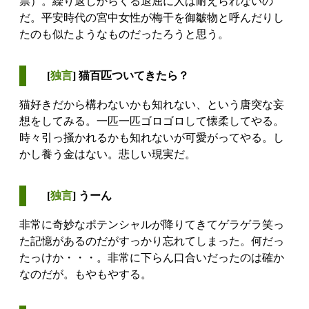
票）。繰り返しからくる退屈に人は耐えられないの
だ。平安時代の宮中女性が梅干を御皺物と呼んだりし
たのも似たようなものだったろうと思う。
[
独言
] 猫百匹ついてきたら？
猫好きだから構わないかも知れない、という唐突な妄
想をしてみる。一匹一匹ゴロゴロして懐柔してやる。
時々引っ掻かれるかも知れないが可愛がってやる。し
かし養う金はない。悲しい現実だ。
[
独言
] うーん
非常に奇妙なポテンシャルが降りてきてゲラゲラ笑っ
た記憶があるのだがすっかり忘れてしまった。何だっ
たっけか・・・。非常に下らん口合いだったのは確か
なのだが。もやもやする。