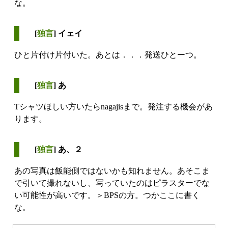
な。
[
独言
] イェイ
ひと片付け片付いた。あとは．．．発送ひとーつ。
[
独言
] あ
Tシャツほしい方いたらnagajisまで。発注する機会があ
ります。
[
独言
] あ、２
あの写真は飯能側ではないかも知れません。あそこま
で引いて撮れないし、写っていたのはピラスターでな
い可能性が高いです。＞BPSの方。つかここに書く
な。