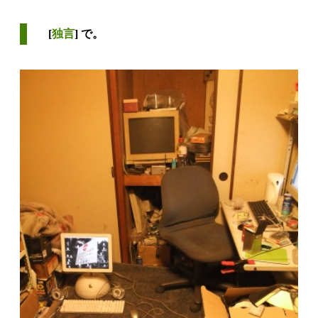
[
独言
] で。