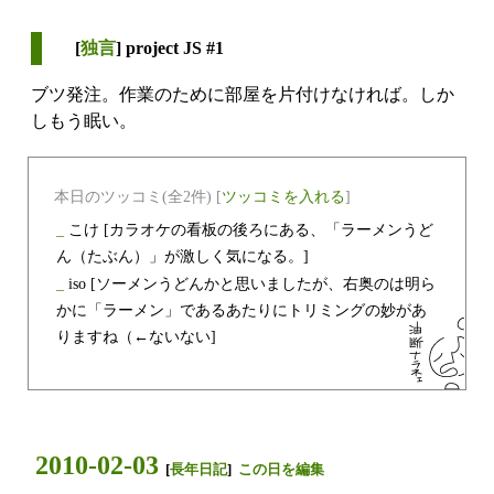
[
独言
] project JS #1
ブツ発注。作業のために部屋を片付けなければ。しか
しもう眠い。
本日のツッコミ(全2件) [
ツッコミを入れる
]
_
こけ
[カラオケの看板の後ろにある、「ラーメンうど
ん（たぶん）」が激しく気になる。]
_
iso
[ソーメンうどんかと思いましたが、右奥のは明ら
かに「ラーメン」であるあたりにトリミングの妙があ
りますね（←ないない]
2010-02-03
[
長年日記
]
この日を編集