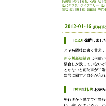
良要塞
|
発行
|
看板
|
石垣
|
社
|
近代デジタルライブラリー
|
近
陸幼日記
|
隧
|
雑
|
鯖復旧
|
鳴門
2012-01-16
[
長年日記
[
ORJ
] 発酵しまし
と９時間後に書く非道．
新淀川新橋補遺
は何故か
橋台しか残っていないが
とかないと前記事が半端
次号に回すと自分が忘れ
[
独言
][
料理
] お好
発行後から慌てて生野報
い．書いてまとめるしか