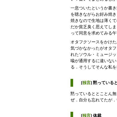
一息ついたというか書き
を聴きながらお好み焼き
焼きなので生地は薄くて
だか貧乏臭く思えてしま
って同意を求めてみる午
オタフクソースをかけた
気づかなかったがオタフ
れたソウル・ミュージッ
喩が通用するに違いない
る．そうしてそんな私を
[
独言
] 黙っている
黙っているととことん無
ぜ．自分も忘れてたが．
[
独言
] 体裁