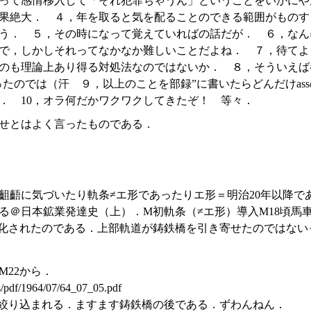
って感情移入して「それ犯罪ちゃうん」ということをいかにや
果絶大． ４，年を取ると気を配ることのできる範囲がものす
う． ５，その時になって覚えていればの話だが． ６，なん
で，しかしそれってなかなか難しいことだよね． ７，待てよ
のも理論上あり得る対処法なのではないか． ８，そういえば
ったのでは（汗 ９，以上のことを部録”に書いたらどんだけas
． 10，オラ何だかワクワクしてきたぞ！ 等々．
せとはよく言ったものである．
齟齬に気づいたり軌条≠エ形であったりエ形＝明治20年以降で
る＠日本鉱業発達史（上）．M初軌条（≠エ形）導入M18頃馬車
道化されたのである．上部軌道が鋳鉄橋を引き寄せたのではない
M22から．
ws/pdf/1964/07/64_07_05.pdf
9に絞り込まれる．ますます鋳鉄橋の後である．ずわんねん．