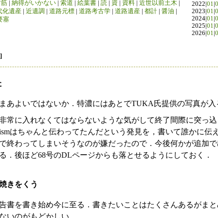
竹筋
|
納得がいかない
|
索道
|
絵葉書
|
読
|
資
|
資料
|
近世以前土木
|
2022|
01
|
代化遺産
|
近遺調
|
道路元標
|
道路考古学
|
道路遺産
|
都計
|
醤油
|
2023|
01
|
2024|
01
|
要塞
2025|
01
|
2026|
01
|
]
た
まあよいではないか．特濃にはあとでTUKA氏提供の写真が入
非常に入れなくてはならないような気がして終了間際に突っ込
ismはちゃんと伝わってたんだという発見を，書いて誰かに伝
で終わってしまいそうなのが嫌だったので．今後何かが追加で
る．後ほど68号のDLページからも落とせるようにしておく．
み焼きをくう
告書を書き始め今に至る．書きたいことはたくさんあるがまと
ないのがもどかしい．