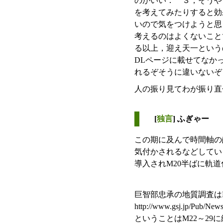
のがいい． ３，そうや
を考えてみたりすると効
いので気をつけようと思
考えるのはよくないこと
る以上，迎え天一という
DLページに載せてなか
れるぞそうに違いないぞ
人の振り見てわが振り直
[
独言
] ふぎゃー
この期に及んで時間軸の
気付かされるなどしてい
導入されM20半ばに軌
巨智部忠承の地質調査は
http://www.gsj.jp/Pub/Ne
ということはM22～2