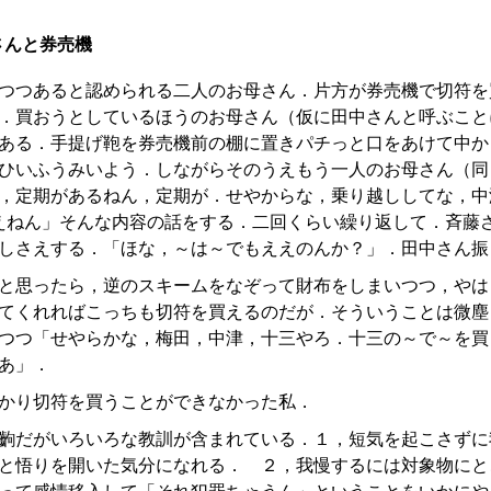
さんと券売機
つつあると認められる二人のお母さん．片方が券売機で切符を
．買おうとしているほうのお母さん（仮に田中さんと呼ぶこと
ある．手提げ鞄を券売機前の棚に置きパチっと口をあけて中か
ひいふうみいよう．しながらそのうえもう一人のお母さん（同
，定期があるねん，定期が．せやからな，乗り越ししてな，中
ええねん」そんな内容の話をする．二回くらい繰り返して．斉藤
しさえする．「ほな，～は～でもええのんか？」．田中さん振
と思ったら，逆のスキームをなぞって財布をしまいつつ，やは
てくれればこっちも切符を買えるのだが．そういうことは微塵
つつ「せやらかな，梅田，中津，十三やろ．十三の～で～を買
あ」．
かり切符を買うことができなかった私．
齣だがいろいろな教訓が含まれている．１，短気を起こさずに
と悟りを開いた気分になれる． ２，我慢するには対象物にと