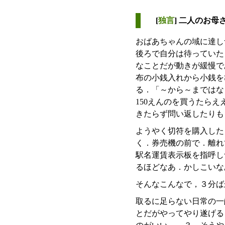
[
独言
] 二人のお母
おばあちゃんの域に達し
後ろで自分は待っていた
なことだが動きが緩慢で
布の小銭入れから小銭を
る．「～から～まではな
150えんのを買うたら
きたらず問い返したりも
ようやく切符を購入した
く．券売機の前で．離れ
駅名運賃表示板を指呼し
るほどなあ．かしこいな
そんなこんなで，３分ば
取るに足らない日常の一
とだがやってやり遂げる