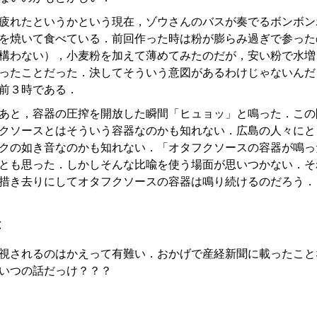
疲れたというかという現在，ゾウさんのバスが奏でるボンボン
を焼いて食べている．前回作った時は粉が膨らみ過ぎで参った
構わない），小麦粉を加えて薄めてみたのだが，安い粉で水増
ったことだった．決してそういう意図があるわけじゃないんだ
前３時である．
あと，容器の圧搾を開放した瞬間「ヒュョッ」と鳴った．この
クソースとはそういう容器なのかも知れない．広島の人々にと
クの如き音なのかも知れない．「オタフクソースの容器が鳴っ
とも思った．しかしそんな比喩を使う場面が思いつかない．そ
措き去りにしてオタフクソースの容器は鳴り続けるのだろう．
と
視されるのはかえって有難い．おかげで産経新聞に載ったこと
いつの話だっけ？？？