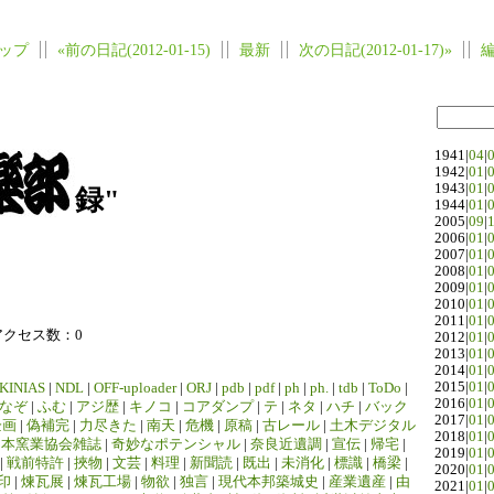
ップ
«前の日記(2012-01-15)
最新
次の日記(2012-01-17)»
1941|
04
|
1942|
01
|
1943|
01
|
録"
1944|
01
|
2005|
09
|
2006|
01
|
2007|
01
|
2008|
01
|
2009|
01
|
2010|
01
|
2011|
01
|
アクセス数：0
2012|
01
|
2013|
01
|
2014|
01
|
2015|
01
|
KINIAS
|
NDL
|
OFF-uploader
|
ORJ
|
pdb
|
pdf
|
ph
|
ph.
|
tdb
|
ToDo
|
2016|
01
|
なぞ
|
ふむ
|
アジ歴
|
キノコ
|
コアダンプ
|
テ
|
ネタ
|
ハチ
|
バック
2017|
01
|
企画
|
偽補完
|
力尽きた
|
南天
|
危機
|
原稿
|
古レール
|
土木デジタル
2018|
01
|
日本窯業協会雑誌
|
奇妙なポテンシャル
|
奈良近遺調
|
宣伝
|
帰宅
|
2019|
01
|
|
戦前特許
|
挾物
|
文芸
|
料理
|
新聞読
|
既出
|
未消化
|
標識
|
橋梁
|
2020|
01
|
印
|
煉瓦展
|
煉瓦工場
|
物欲
|
独言
|
現代本邦築城史
|
産業遺産
|
由
2021|
01
|