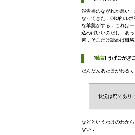
報告書のながれが悪い．
なってきた．ORJ的ル
な羊羹がする．これは一
込めばいいのだし．あっ
何．そこだけ読めば概略
[
独言
] うげごがぎ
だんだんあたまがわるく
状況は廃であり
などというわけのわから
ない．