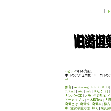
ト
nagajis
の
日
不定記。
本日のアクセス数：0｜昨日の
ad
独言
|
archive.org
|
bdb
|
C60
|
D
|
ToRead
|
Web
|
web
|
きたく
|
げ
|
ナンバーCD
|
メモ
|
乞御教示
|
アーカイブス
|
土木構造物
|
大
廃道とは
|
廃道巡
|
廃道本
|
懐古
毒
|
滋賀県道元標
|
煉瓦
|
煉瓦刻