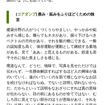
面白いようにも思っている。
[
コアダンプ
] 羨み・妬みをふりほどくための独
言
建築分野の人がつくづくうらやましい。やっかみや妬
みすら感じる。幾らでもネタがあり、掘り下げるべき
ベクトルの方向があり、それを飯の種にできる。一般
の認知度も高く、保存運動が運動として継続する素地
がある。見て「ああ」と思えるものがある。鉄道も若
干それに似た羨ましさを感じる。
廃道なんて、どうだ。地味で、写真を見せただけでは
伝わらず、一生懸命解説すればするほど人の興味が遠
のいていく。遠のいていくのを肌で感じながらなお話
を続けなければならぬ。でないと説明し切れないから
だ。だからといって説明をなおざりにすれば真の意味
が伝わらない。目の前にあるものが全てではない、む
しろ目に見えてない部分のほうが意味があり、それを