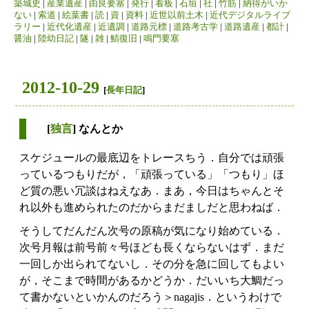
築城史
|
産業遺産
|
由良要塞
|
発行
|
看板
|
石垣
|
社
|
竹筋
|
納得がいか
ない
|
索道
|
絵葉書
|
読
|
資
|
資料
|
近世以前土木
|
近代デジタルライブ
ラリー
|
近代化遺産
|
近遺調
|
道路元標
|
道路考古学
|
道路遺産
|
都計
|
醤油
|
陸幼日記
|
隧
|
雑
|
鯖復旧
|
鳴門要塞
2012-10-29
[
長年日記
]
[
独言
] なんとか
スケジュールの最底辺をトレースちう．自分では頑張
っているつもりだが，「頑張っている」「つもり」ほ
ど質の悪い冗談はねえなあ．まあ，今日はちゃんとそ
れ以外も進められたのだからまだましだと思わねば．
そうしてだんだん次号の原稿が気になり始めている．
次号月報は前号前々号ほども長くならないはず．まだ
一回しか出られてないし．その分を急に回してもよい
が，そこまで時間があるかどうか．だいいち大鯛だっ
て書かないといかんのだろう＞nagajis．というわけで