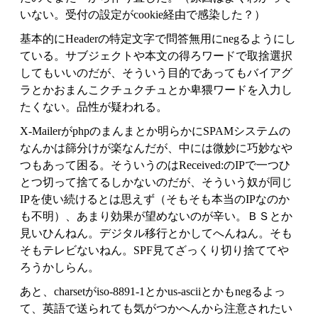
いない。受付の設定がcookie経由で感染した？）
基本的にHeaderの特定文字で問答無用にnegるようにし
ている。サブジェクトや本文の得ろワードで取捨選択
してもいいのだが、そういう目的であってもバイアグ
ラとかおまんこクチュクチュとか卑猥ワードを入力し
たくない。品性が疑われる。
X-Mailerがphpのまんまとか明らかにSPAMシステムの
なんかは篩分けが楽なんだが、中には微妙に巧妙なや
つもあって困る。そういうのはReceived:のIPで一つひ
とつ切って捨てるしかないのだが、そういう奴が同じ
IPを使い続けるとは思えず（そもそも本当のIPなのか
も不明）、あまり効果が望めないのが辛い。ＢＳとか
見いひんねん。デジタル移行とかしてへんねん。そも
そもテレビないねん。SPF見てざっくり切り捨ててや
ろうかしらん。
あと、charsetがiso-8891-1とかus-asciiとかもnegるよっ
て、英語で送られても気がつかへんから注意されたい