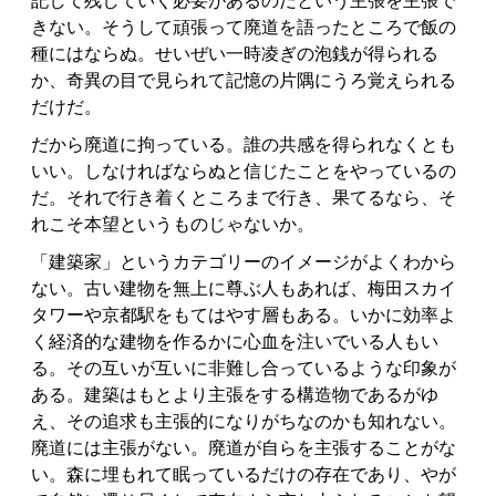
記して残していく必要があるのだという主張を主張で
きない。そうして頑張って廃道を語ったところで飯の
種にはならぬ。せいぜい一時凌ぎの泡銭が得られる
か、奇異の目で見られて記憶の片隅にうろ覚えられる
だけだ。
だから廃道に拘っている。誰の共感を得られなくとも
いい。しなければならぬと信じたことをやっているの
だ。それで行き着くところまで行き、果てるなら、そ
れこそ本望というものじゃないか。
「建築家」というカテゴリーのイメージがよくわから
ない。古い建物を無上に尊ぶ人もあれば、梅田スカイ
タワーや京都駅をもてはやす層もある。いかに効率よ
く経済的な建物を作るかに心血を注いでいる人もい
る。その互いが互いに非難し合っているような印象が
ある。建築はもとより主張をする構造物であるがゆ
え、その追求も主張的になりがちなのかも知れない。
廃道には主張がない。廃道が自らを主張することがな
い。森に埋もれて眠っているだけの存在であり、やが