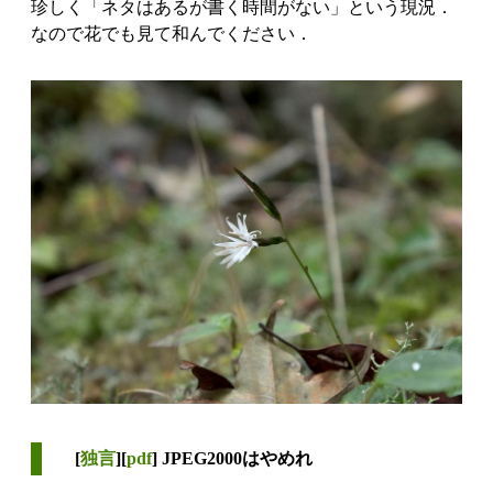
珍しく「ネタはあるが書く時間がない」という現況．
なので花でも見て和んでください．
[
独言
][
pdf
] JPEG2000はやめれ