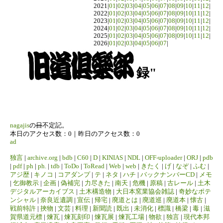
2021|
01
|
02
|
03
|
04
|
05
|
06
|
07
|
08
|
09
|
10
|
11
|
12
|
2022|
01
|
02
|
03
|
04
|
05
|
06
|
07
|
08
|
09
|
10
|
11
|
12
|
2023|
01
|
02
|
03
|
04
|
05
|
06
|
07
|
08
|
09
|
10
|
11
|
12
|
2024|
01
|
02
|
03
|
04
|
05
|
06
|
07
|
08
|
09
|
10
|
11
|
12
|
2025|
01
|
02
|
03
|
04
|
05
|
06
|
07
|
08
|
09
|
10
|
11
|
12
|
2026|
01
|
02
|
03
|
04
|
05
|
06
|
07
|
録"
nagajis
の
日
不定記。
本日のアクセス数：0｜昨日のアクセス数：0
ad
独言
|
archive.org
|
bdb
|
C60
|
D
|
KINIAS
|
NDL
|
OFF-uploader
|
ORJ
|
pdb
|
pdf
|
ph
|
ph.
|
tdb
|
ToDo
|
ToRead
|
Web
|
web
|
きたく
|
げ
|
なぞ
|
ふむ
|
アジ歴
|
キノコ
|
コアダンプ
|
テ
|
ネタ
|
ハチ
|
バックナンバーCD
|
メモ
|
乞御教示
|
企画
|
偽補完
|
力尽きた
|
南天
|
危機
|
原稿
|
古レール
|
土木
デジタルアーカイブス
|
土木構造物
|
大日本窯業協会雑誌
|
奇妙なポテ
ンシャル
|
奈良近遺調
|
宣伝
|
帰宅
|
廃道とは
|
廃道巡
|
廃道本
|
懐古
|
戦前特許
|
挾物
|
文芸
|
料理
|
新聞読
|
既出
|
未消化
|
標識
|
橋梁
|
毒
|
滋
賀県道元標
|
煉瓦
|
煉瓦刻印
|
煉瓦展
|
煉瓦工場
|
物欲
|
独言
|
現代本邦