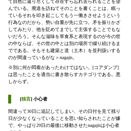
て自然に還り尽くして存在すら忘れ去られることを望
んでいる。廃道を訪ねてそのことを書くことは、眠っ
ているそれを叩き起こしてもう一働きさせようという
行為なのだから、勢い自重が先に立つ。矛を振りかざ
してみたり、他を貶めてまでして主張することでもな
いだろう。そんな滋味を草食系と表現するのが今の世
の中ならば、その世の中とは別の場所で綴り続けるま
でである。そもそも建築と道（土木）を並列扱いする
のが間違っているがな＞nagajis。
※別に何か悶着があったわけではない。[コアダンプ]
は思ったことを適当に書き散らすカテゴリである。悪
しからず。
[
独言
] 小心者
間違って30日に追記してしまい、その日付を見て残り
日が少なくなっていることを思い知らされたことが嫌
で、やっぱり29日の最後に移動させたnagajisは小心者