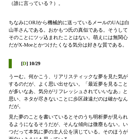
（誰に言っている？）。
ちなみにORJから機械的に送っているメールのUAは白
山羊さんである。おかもつ氏の真似である。そうして
そのことにツッ込まれたことはない。萌えには無関心
だがX-Moeとかつけたくなる気分は好きな質である。
[
D
] 10/29
うーむ。何かこう、リアリスティックな夢を見た気が
するのだが、よく思い出せない。「最近夢を見ること
が多いなあ、気分がリフレッシュされていいなあ」と
思い、ネタが尽きないことに歩区疎遠だのは確かなん
だが。
見た夢のことを書いているとそのうち明析夢が見られ
るようになるそうだが、そんな傾向は微塵もない。い
つだって本気に夢の主人公を演じている。そのほうが