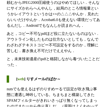
頼むからJPEG2000圧縮使うのはやめてほしい．そんな
にサイズかわらへんやんし，結局のところ情報量とい
うかレイアウトというかは××の△△△やんか．見れた
らいいだけやんか．Acrobat6.0も使えない環境だってあ
るんだし．Androidでもなんしか読まれへん．
あと，コピー不可なpdfほど役に立たないものはない．
アウトライン化したものは仕方ないとしても，なんで
わざわざテキストコピー不可設定をするのか，理解に
苦しむ．書き換え不可だけでええやん．
と，未来技術遺産のpdfと格闘しながら毒づいたことだ
った．
[
web
] りすメールのばか～
nutsでも使えるはずのりすめーるで設定が吹き飛ぶ事
態に遭遇し呻吟している。ちまちまと構築してきた
SPAMフィルターがきれいさっぱり無くなってしまっ
たのでまた一から作り直しだ。（原因はよくわかって